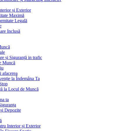
terior și Exterior
litate Maximă
ormitate Legală
e
are Inclusă
 Muncă
ale
 și Siguranță in trafic
de Muncă
iu
i afacerea
venție la Îndemâna Ta
Stop
ță la Locul de Muncă
na ta
Siguranța
 și Depozite
ă
ru Interior și Exterior