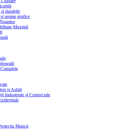
i Culoare
cațiile
 și durabile
 și semne grafice
 Noaptea
ibilitate Maximă
lt
onală
iale
rdoseală
i Complete
vate
on și Asfalt
ii Industriale și Comerciale
ezidențiale
Protecția Muncii