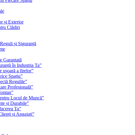
 în Fiecare Spațiu
ale
r și Exterior
tru Clădiri
Reguli și Siguranță
rme
te Garantată
ranță în Industria Ta”
e ușoară a firelor”
rice Spațiu”
pectă Regulile”
zare Profesională”
Montan”
pentru Locul de Muncă”
nte și Durabile”
facerea Ta”
ienți și Angajați”