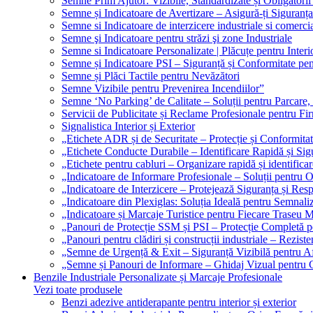
Semne Prim Ajutor: Vizibile, Standardizate și Obligatorii
Semne și Indicatoare de Avertizare – Asigură-ți Siguranța
Semne si Indicatoare de interzicere industriale si comerci
Semne şi Indicatoare pentru străzi şi zone Industriale
Semne si Indicatoare Personalizate | Plăcuțe pentru Interio
Semne și Indicatoare PSI – Siguranță și Conformitate pen
Semne și Plăci Tactile pentru Nevăzători
Semne Vizibile pentru Prevenirea Incendiilor”
Semne ‘No Parking’ de Calitate – Soluții pentru Parcare, 
Servicii de Publicitate și Reclame Profesionale pentru Fi
Signalistica Interior și Exterior
„Etichete ADR și de Securitate – Protecție și Conformita
„Etichete Conducte Durabile – Identificare Rapidă și Sigu
„Etichete pentru cabluri – Organizare rapidă și identificar
„Indicatoare de Informare Profesionale – Soluții pentru O
„Indicatoare de Interzicere – Protejează Siguranța și Res
„Indicatoare din Plexiglas: Soluția Ideală pentru Semnali
„Indicatoare și Marcaje Turistice pentru Fiecare Traseu 
„Panouri de Protecție SSM și PSI – Protecție Completă 
„Panouri pentru clădiri și construcții industriale – Reziste
„Semne de Urgență & Exit – Siguranță Vizibilă pentru A
„Semne și Panouri de Informare – Ghidaj Vizual pentru Cl
Benzile Industriale Personalizate și Marcaje Profesionale
Vezi toate produsele
Benzi adezive antiderapante pentru interior și exterior