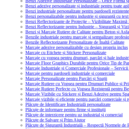
Benzi Adezive Industriale Personalizate – Orice Formă ș
Benzi adezive personalizate și industriale pentru toate apli
Benzi industriale personalizate pentru pardoseli rezistente
Benzi personalizabile pentru industrie și siguranță cu text
Benzi Reflectorizante de Protecție – Vizibilitate Maximă
Benzi Reflectorizante pentru Industrie – Siguranță și Viz
Benzi și Marcaje Rutiere de Calitate pentru Beton și Asfa
Benzile industriale pentru marcaje și semnalizare profesi
Benzile Reflectorizante Personalizate de Înaltă Calitate
Marcaje adezive personalizabile cu design propriu inclus
Marcaje cu Etichete și Stickere Personalizate
Marcaje cu vopsea pentru drumuri, parcări și hale industr
Marcaje Floor Graphics Durabile pentru Orice Tip de Pa
Marcaje Industriale și Comerciale Profesionale – Servici
Marcaje pentru pardoseli industriale și comerciale
Marcaje Personalizate pentru Parcări și Spații
Marcaje Rutiere cu Vopsea pentru Drumuri Publice și Pri
Marcaje Rutiere Perfecte cu Vopsea Rezistentă pentru Bet
Marcaje Vizibile cu Stickere și Benzi Adezive pentru Spaț
Marcaje vizibile și eficiente pentru parcări comerciale și r
Plăcuțe de Identificare Industrială personalizate
Plăcuțe de informare pentru firme și instituții
Plăcuțe de interzicere pentru uz industrial și comercial
Plăcuțe de Salvare și Prim Ajutor
Plăcuțe de Siguranță Industrială – Respectă Normele de 