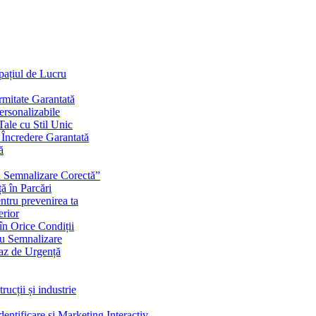
Spațiul de Lucru
mitate Garantată
ersonalizabile
ale cu Stil Unic
i Încredere Garantată
ă
cu Semnalizare Corectă”
ă în Parcări
ntru prevenirea ta
erior
în Orice Condiții
ru Semnalizare
Caz de Urgență
rucții și industrie
ntificare și Marketing Interactiv