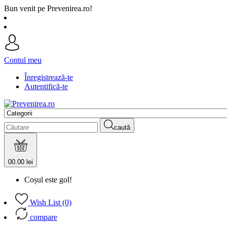
Bun venit pe Prevenirea.ro!
Contul meu
Înregistrează-te
Autentifică-te
caută
0
0.00 lei
Coșul este gol!
Wish List (0)
compare