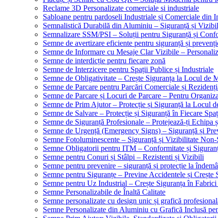
Reclame 3D Personalizate comerciale si industriale
Sabloane pentru pardoseli Industriale și Comerciale din In
Semnalistică Durabilă din Aluminiu – Siguranță și Vizibi
Semnalizare SSM/PSI – Soluții pentru Siguranță și Conf
Semne de avertizare eficiente pentru siguranță și prevenți
Semne de Informare cu Mesaje Clar Vizibile – Personaliz
Semne de interdicție pentru fiecare zonă
Semne de Interzicere pentru Spații Publice și Industriale
Semne de Obligativitate – Crește Siguranța la Locul de
Semne de Parcare pentru Parcări Comerciale și Rezidenți
Semne de Parcare și Locuri de Parcare – Pentru Organizare
Semne de Prim Ajutor – Protecție și Siguranță la Locul 
Semne de Salvare – Protecție și Siguranță în Fiecare Spaț
Semne de Siguranță Profesionale – Protejează-ți Echipa ș
Semne de Urgență (Emergency Signs) – Siguranță și Pre
Semne Fotoluminescente – Siguranță și Vizibilitate Non-
Semne Obligatorii pentru ITM – Conformitate și Siguran
Semne pentru Conuri și Stâlpi – Rezistenti și Vizibili
Semne pentru prevenire – siguranță și protecție la îndemâ
Semne pentru Siguranțe – Previne Accidentele și Crește 
Semne pentru Uz Industrial – Crește Siguranța în Fabrici
Semne Personalizabile de Înaltă Calitate
Semne personalizate cu design unic și grafică profesional
Semne Personalizate din Aluminiu cu Grafică Inclusă pent