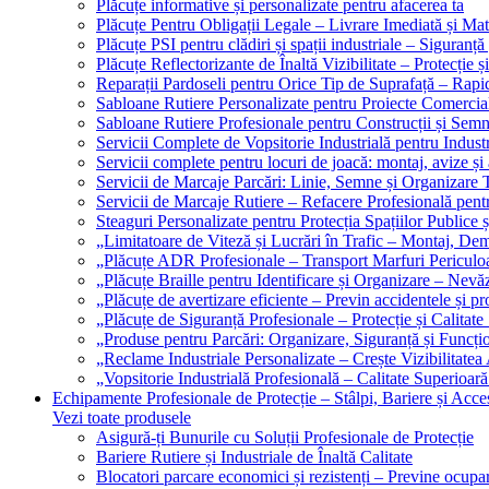
Plăcuțe informative și personalizate pentru afacerea ta
Plăcuțe Pentru Obligații Legale – Livrare Imediată și Mat
Plăcuțe PSI pentru clădiri și spații industriale – Siguranță
Plăcuțe Reflectorizante de Înaltă Vizibilitate – Protecție ș
Reparații Pardoseli pentru Orice Tip de Suprafață – Rapid
Sabloane Rutiere Personalizate pentru Proiecte Comerciale
Sabloane Rutiere Profesionale pentru Construcții și Semn
Servicii Complete de Vopsitorie Industrială pentru Industr
Servicii complete pentru locuri de joacă: montaj, avize și
Servicii de Marcaje Parcări: Linie, Semne și Organizare T
Servicii de Marcaje Rutiere – Refacere Profesională pentr
Steaguri Personalizate pentru Protecția Spațiilor Publice ș
„Limitatoare de Viteză și Lucrări în Trafic – Montaj, Dem
„Plăcuțe ADR Profesionale – Transport Marfuri Periculoa
„Plăcuțe Braille pentru Identificare și Organizare – Nevă
„Plăcuțe de avertizare eficiente – Previn accidentele și p
„Plăcuțe de Siguranță Profesionale – Protecție și Calitate
„Produse pentru Parcări: Organizare, Siguranță și Funcțio
„Reclame Industriale Personalizate – Crește Vizibilitatea 
„Vopsitorie Industrială Profesională – Calitate Superioară
Echipamente Profesionale de Protecție – Stâlpi, Bariere și Acces
Vezi toate produsele
Asigură-ți Bunurile cu Soluții Profesionale de Protecție
Bariere Rutiere și Industriale de Înaltă Calitate
Blocatori parcare economici și rezistenți – Previne ocupa