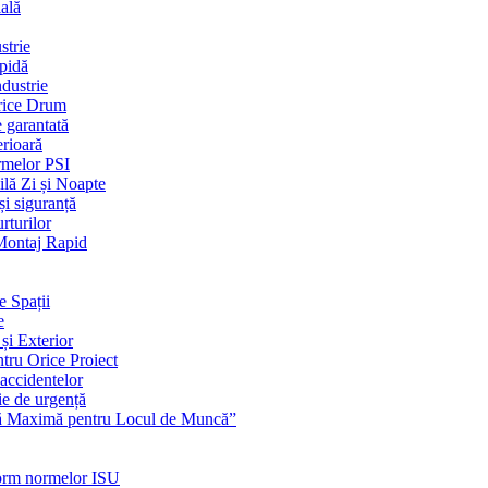
ială
strie
apidă
dustrie
Orice Drum
e garantată
erioară
rmelor PSI
ilă Zi și Noapte
și siguranță
rturilor
 Montaj Rapid
e Spații
e
și Exterior
ntru Orice Proiect
 accidentelor
ie de urgență
nță Maximă pentru Locul de Muncă”
nform normelor ISU