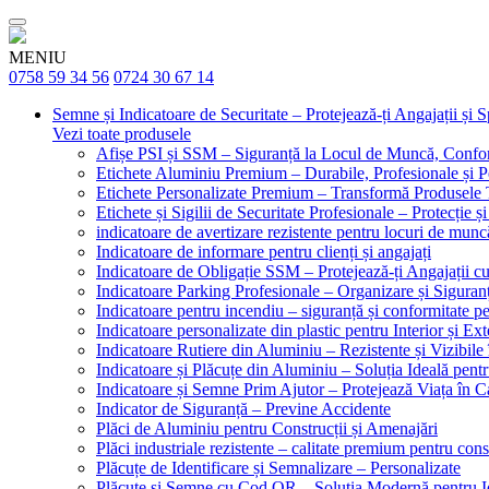
MENIU
0758 59 34 56
0724 30 67 14
Semne și Indicatoare de Securitate – Protejează-ți Angajații și 
Vezi toate produsele
Afișe PSI și SSM – Siguranță la Locul de Muncă, Confor
Etichete Aluminiu Premium – Durabile, Profesionale și P
Etichete Personalizate Premium – Transformă Produsele T
Etichete și Sigilii de Securitate Profesionale – Protecție ș
indicatoare de avertizare rezistente pentru locuri de munc
Indicatoare de informare pentru clienți și angajați
Indicatoare de Obligație SSM – Protejează-ți Angajații 
Indicatoare Parking Profesionale – Organizare și Siguranț
Indicatoare pentru incendiu – siguranță și conformitate pe
Indicatoare personalizate din plastic pentru Interior și Ext
Indicatoare Rutiere din Aluminiu – Rezistente și Vizibile 
Indicatoare și Plăcuțe din Aluminiu – Soluția Ideală pent
Indicatoare și Semne Prim Ajutor – Protejează Viața în 
Indicator de Siguranță – Previne Accidente
Plăci de Aluminiu pentru Construcții și Amenajări
Plăci industriale rezistente – calitate premium pentru const
Plăcuțe de Identificare și Semnalizare – Personalizate
Plăcuțe și Semne cu Cod QR – Soluția Modernă pentru Ide