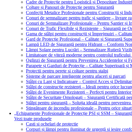
Cadre de Protecție pentru Logistică și Depozitare Industr
Colțare și Panouri de Protecție pentru Siguranță
Confecții Metalice Profesionale pentru Construcții și Indu
Conuri de semnalizare pentru trafic și șantiere – livrare r
Conuri de Semnalizare Profesionale – Pentru Șantier și In
Conuri de Trafic Flexibile și Rezistente – Siguranță pe 
Gama de stâlpi pentru construcții și împrejmuiri – Calitat
Gard de Protecție Profesional – Calitate și Siguranță Sup
Lampă LED de Siguranță pentru Hidrant – Conform No
Lămpi Solare pentru Lucrări – Semnalizare Rutieră Vizib
Limitatoare de viteză moderne pentru controlul traficului 
Oglinzi de Siguranță pentru Prevenirea Accidentelor și Fu
Parapete și Garduri de Protecție – Calitate Superioară și
Protectii pentru perete si coltare pentru stalpi
Sisteme de parcare inteligente pentru afaceri si parcari
Stâlpi cu Lanț și Indicatoare – Control Acces și Delimitar
Stâlpi de construcție rezistenți – Ideali pentru orice lucrar
Stâlpi de Evenimente Rezistenți – Perfecți pentru Interior 
Stâlpi de Securitate Omologați – Siguranță Certificată pe
Stâlpi pentru siguranță – Soluția ideală pentru prevenirea
Stingătoare de incendiu profesionale – Pentru orice situaț
„Echipamente Profesionale de Protecție PSI și SSM – Sigura
Vezi toate produsele
Casti si ochelari de protectie
Corpuri și lămpi pentru iluminat de urgență si iesire co