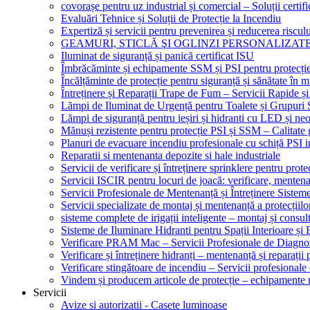
covorașe pentru uz industrial și comercial – Soluții certifi
Evaluări Tehnice și Soluții de Protecție la Incendiu
Expertiză și servicii pentru prevenirea și reducerea riscul
GEAMURI, STICLĂ ŞI OGLINZI PERSONALIZAT
Iluminat de siguranță și panică certificat ISU
Îmbrăcăminte și echipamente SSM și PSI pentru protecți
Încălțăminte de protecție pentru siguranță și sănătate î
Întreținere și Reparații Trape de Fum – Servicii Rapide și
Lămpi de Iluminat de Urgență pentru Toalete și Grupuri 
Lămpi de siguranță pentru ieșiri și hidranti cu LED și ne
Mănuși rezistente pentru protecție PSI și SSM – Calitate 
Planuri de evacuare incendiu profesionale cu schiță PSI i
Reparatii si mentenanta depozite si hale industriale
Servicii de verificare și întreținere sprinklere pentru protec
Servicii ISCIR pentru locuri de joacă: verificare, mentena
Servicii Profesionale de Mentenanță și Întreținere Sisteme
Servicii specializate de montaj și mentenanță a protecțiilo
sisteme complete de irigații inteligente – montaj și consul
Sisteme de Iluminare Hidranti pentru Spații Interioare și 
Verificare PRAM Mac – Servicii Profesionale de Diagnos
Verificare și întreținere hidranți – mentenanță și reparații
Verificare stingătoare de incendiu – Servicii profesional
Vindem și producem articole de protecție – echipamente r
Servicii
Avize si autorizatii - Casete luminoase