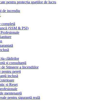
cate pentru protecția spațiilor de lucru
ui de incendiu
E
e completă
n muncă (SSM & PSI)
 Profesionale
Sanitare
on
garantată
nclusă
ția clădirilor
nță și consultanță
 de Stingere a Incendiilor
r pentru pereți
tanță inclusă
Exterioare
tic și Reset
 profesionale
e de mentenanță
eale pentru siguranță reală