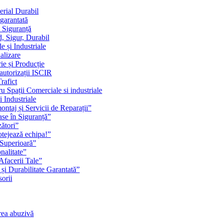
erial Durabil
 garantată
i Siguranță
, Sigur, Durabil
 și Industriale
alizare
ie și Producție
 autorizații ISCIR
rafict
u Spații Comerciale si industriale
i Industriale
ontaj și Servicii de Reparații”
se în Siguranță”
zători”
rotejează echipa!”
 Superioară”
nalitate”
Afacerii Tale”
 și Durabilitate Garantată”
orii
rea abuzivă