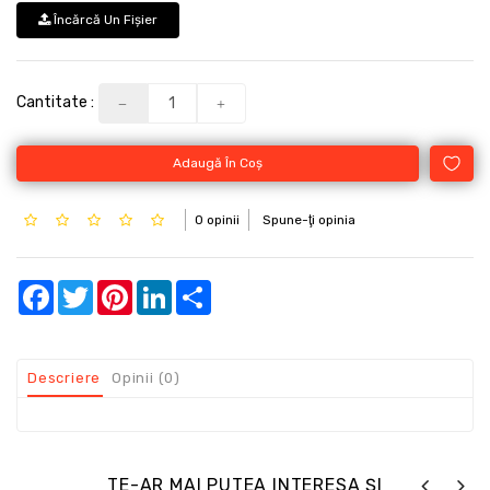
Încărcă Un Fişier
Cantitate :
Adaugă În Coş
0 opinii
Spune-ţi opinia
Facebook
Twitter
Pinterest
LinkedIn
Share
Descriere
Opinii (0)
TE-AR MAI PUTEA INTERESA ȘI