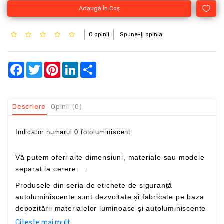
Adaugă În Coş
0 opinii
Spune-ţi opinia
Facebook
Twitter
Pinterest
LinkedIn
Share
Descriere
Opinii (0)
Indicator numarul 0 fotoluminiscent
Vă putem oferi alte dimensiuni, materiale sau modele
separat la cerere.
.
Produsele din seria de etichete de siguranță
autoluminiscente sunt dezvoltate și fabricate pe baza
depozitării materialelor luminoase și autoluminiscente
de înaltă calitate produse de companie. După 15-30
Citeste mai mult