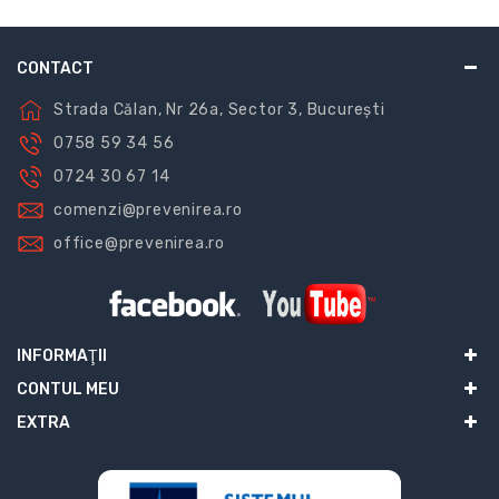
luminoase, semne de navă. De asemenea, putem
realiza tot felul de semne autoluminiscente de
depozitare a luminii în funcție de cerințele clienților.
CONTACT
Pentru siguranța muncii, Prevenirea are și marcaje
fotoluminiscente de zonă în gama sa. Acestea indică
Strada Călan, Nr 26a, Sector 3, București
zone periculoase și sunt chiar vizibile în întuneric.
0758 59 34 56
Astfel, puteți fi sigur că toată lumea poate părăsi
0724 30 67 14
clădirea la timp în caz de urgență.
Detalii produs
comenzi@prevenirea.ro
Indicatoare de evacuare PREVENIREA: includ în
office@prevenirea.ro
principal indicatoare de siguranță la evacuare,
indicatoare de ieșire de urgență, indicatoare de
evacuare la nivel scăzut, indicatoare de evacuare,
pastă luminoasă, repere luminoase din sticlă, repere
INFORMAŢII
luminoase din oțel inoxidabil, uși de ieșire de urgență
și așa mai departe. Acest tip de semn poate fi setat
CONTUL MEU
separat sau într-un mod continuu mixt, din zona în
EXTRA
care oamenii se adună până în zona sigură, oferind
îndrumare de orientare continuă și clară pentru
evacuații de urgență și îndrumându-i să evacueze din