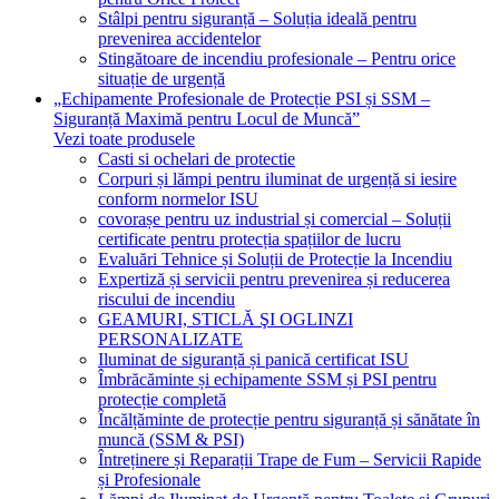
Stâlpi pentru siguranță – Soluția ideală pentru
prevenirea accidentelor
Stingătoare de incendiu profesionale – Pentru orice
situație de urgență
„Echipamente Profesionale de Protecție PSI și SSM –
Siguranță Maximă pentru Locul de Muncă”
Vezi toate produsele
Casti si ochelari de protectie
Corpuri și lămpi pentru iluminat de urgență si iesire
conform normelor ISU
covorașe pentru uz industrial și comercial – Soluții
certificate pentru protecția spațiilor de lucru
Evaluări Tehnice și Soluții de Protecție la Incendiu
Expertiză și servicii pentru prevenirea și reducerea
riscului de incendiu
GEAMURI, STICLĂ ŞI OGLINZI
PERSONALIZATE
Iluminat de siguranță și panică certificat ISU
Îmbrăcăminte și echipamente SSM și PSI pentru
protecție completă
Încălțăminte de protecție pentru siguranță și sănătate în
muncă (SSM & PSI)
Întreținere și Reparații Trape de Fum – Servicii Rapide
și Profesionale