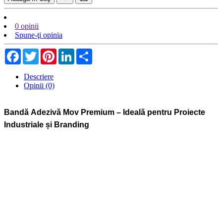
0 opinii
Spune-ţi opinia
Facebook
Twitter
Pinterest
LinkedIn
Share
Descriere
Opinii (0)
Bandă Adezivă Mov Premium – Ideală pentru Proiecte
Industriale și Branding