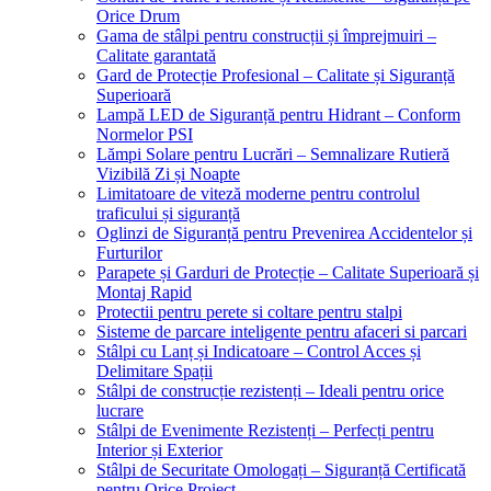
Orice Drum
Gama de stâlpi pentru construcții și împrejmuiri –
Calitate garantată
Gard de Protecție Profesional – Calitate și Siguranță
Superioară
Lampă LED de Siguranță pentru Hidrant – Conform
Normelor PSI
Lămpi Solare pentru Lucrări – Semnalizare Rutieră
Vizibilă Zi și Noapte
Limitatoare de viteză moderne pentru controlul
traficului și siguranță
Oglinzi de Siguranță pentru Prevenirea Accidentelor și
Furturilor
Parapete și Garduri de Protecție – Calitate Superioară și
Montaj Rapid
Protectii pentru perete si coltare pentru stalpi
Sisteme de parcare inteligente pentru afaceri si parcari
Stâlpi cu Lanț și Indicatoare – Control Acces și
Delimitare Spații
Stâlpi de construcție rezistenți – Ideali pentru orice
lucrare
Stâlpi de Evenimente Rezistenți – Perfecți pentru
Interior și Exterior
Stâlpi de Securitate Omologați – Siguranță Certificată
pentru Orice Proiect