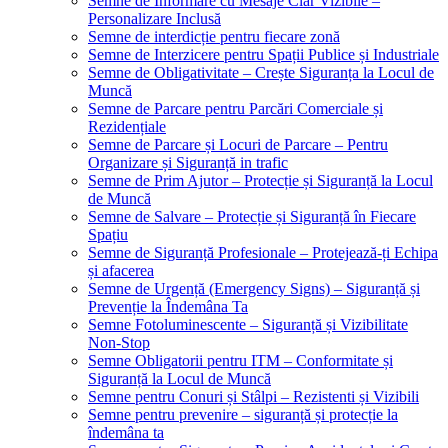
Semne de Informare cu Mesaje Clar Vizibile –
Personalizare Inclusă
Semne de interdicție pentru fiecare zonă
Semne de Interzicere pentru Spații Publice și Industriale
Semne de Obligativitate – Crește Siguranța la Locul de
Muncă
Semne de Parcare pentru Parcări Comerciale și
Rezidențiale
Semne de Parcare și Locuri de Parcare – Pentru
Organizare și Siguranță in trafic
Semne de Prim Ajutor – Protecție și Siguranță la Locul
de Muncă
Semne de Salvare – Protecție și Siguranță în Fiecare
Spațiu
Semne de Siguranță Profesionale – Protejează-ți Echipa
și afacerea
Semne de Urgență (Emergency Signs) – Siguranță și
Prevenție la Îndemâna Ta
Semne Fotoluminescente – Siguranță și Vizibilitate
Non-Stop
Semne Obligatorii pentru ITM – Conformitate și
Siguranță la Locul de Muncă
Semne pentru Conuri și Stâlpi – Rezistenti și Vizibili
Semne pentru prevenire – siguranță și protecție la
îndemâna ta