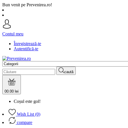
Bun venit pe Prevenirea.ro!
Contul meu
Înregistrează-te
Autentifică-te
caută
0
0.00 lei
Coșul este gol!
Wish List (0)
compare