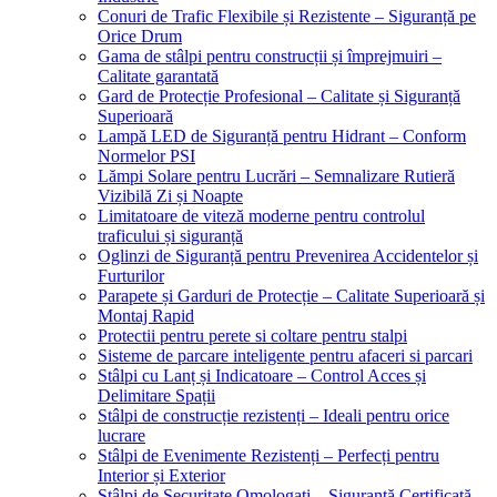
Conuri de Trafic Flexibile și Rezistente – Siguranță pe
Orice Drum
Gama de stâlpi pentru construcții și împrejmuiri –
Calitate garantată
Gard de Protecție Profesional – Calitate și Siguranță
Superioară
Lampă LED de Siguranță pentru Hidrant – Conform
Normelor PSI
Lămpi Solare pentru Lucrări – Semnalizare Rutieră
Vizibilă Zi și Noapte
Limitatoare de viteză moderne pentru controlul
traficului și siguranță
Oglinzi de Siguranță pentru Prevenirea Accidentelor și
Furturilor
Parapete și Garduri de Protecție – Calitate Superioară și
Montaj Rapid
Protectii pentru perete si coltare pentru stalpi
Sisteme de parcare inteligente pentru afaceri si parcari
Stâlpi cu Lanț și Indicatoare – Control Acces și
Delimitare Spații
Stâlpi de construcție rezistenți – Ideali pentru orice
lucrare
Stâlpi de Evenimente Rezistenți – Perfecți pentru
Interior și Exterior
Stâlpi de Securitate Omologați – Siguranță Certificată