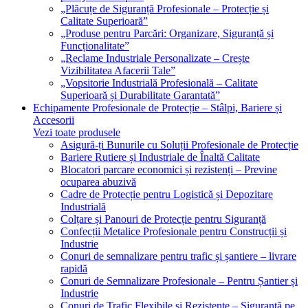
„Plăcuțe de Siguranță Profesionale – Protecție și
Calitate Superioară”
„Produse pentru Parcări: Organizare, Siguranță și
Funcționalitate”
„Reclame Industriale Personalizate – Crește
Vizibilitatea Afacerii Tale”
„Vopsitorie Industrială Profesională – Calitate
Superioară și Durabilitate Garantată”
Echipamente Profesionale de Protecție – Stâlpi, Bariere și
Accesorii
Vezi toate produsele
Asigură-ți Bunurile cu Soluții Profesionale de Protecție
Bariere Rutiere și Industriale de Înaltă Calitate
Blocatori parcare economici și rezistenți – Previne
ocuparea abuzivă
Cadre de Protecție pentru Logistică și Depozitare
Industrială
Colțare și Panouri de Protecție pentru Siguranță
Confecții Metalice Profesionale pentru Construcții și
Industrie
Conuri de semnalizare pentru trafic și șantiere – livrare
rapidă
Conuri de Semnalizare Profesionale – Pentru Șantier și
Industrie
Conuri de Trafic Flexibile și Rezistente – Siguranță pe