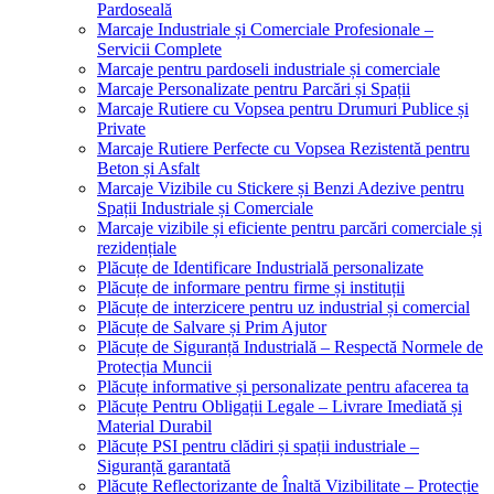
Pardoseală
Marcaje Industriale și Comerciale Profesionale –
Servicii Complete
Marcaje pentru pardoseli industriale și comerciale
Marcaje Personalizate pentru Parcări și Spații
Marcaje Rutiere cu Vopsea pentru Drumuri Publice și
Private
Marcaje Rutiere Perfecte cu Vopsea Rezistentă pentru
Beton și Asfalt
Marcaje Vizibile cu Stickere și Benzi Adezive pentru
Spații Industriale și Comerciale
Marcaje vizibile și eficiente pentru parcări comerciale și
rezidențiale
Plăcuțe de Identificare Industrială personalizate
Plăcuțe de informare pentru firme și instituții
Plăcuțe de interzicere pentru uz industrial și comercial
Plăcuțe de Salvare și Prim Ajutor
Plăcuțe de Siguranță Industrială – Respectă Normele de
Protecția Muncii
Plăcuțe informative și personalizate pentru afacerea ta
Plăcuțe Pentru Obligații Legale – Livrare Imediată și
Material Durabil
Plăcuțe PSI pentru clădiri și spații industriale –
Siguranță garantată
Plăcuțe Reflectorizante de Înaltă Vizibilitate – Protecție