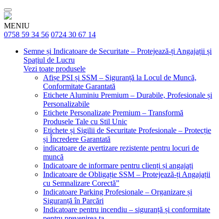
MENIU
0758 59 34 56
0724 30 67 14
Semne și Indicatoare de Securitate – Protejează-ți Angajații și
Spațiul de Lucru
Vezi toate produsele
Afișe PSI și SSM – Siguranță la Locul de Muncă,
Conformitate Garantată
Etichete Aluminiu Premium – Durabile, Profesionale și
Personalizabile
Etichete Personalizate Premium – Transformă
Produsele Tale cu Stil Unic
Etichete și Sigilii de Securitate Profesionale – Protecție
și Încredere Garantată
indicatoare de avertizare rezistente pentru locuri de
muncă
Indicatoare de informare pentru clienți și angajați
Indicatoare de Obligație SSM – Protejează-ți Angajații
cu Semnalizare Corectă”
Indicatoare Parking Profesionale – Organizare și
Siguranță în Parcări
Indicatoare pentru incendiu – siguranță și conformitate
pentru prevenirea ta