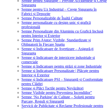
Semne pentru Siguranțe – Previne Accidentele și Crește
Siguranța
Semne pentru Uz Industrial – Crește Siguranța în
Fabrici și Depozite
Semne Personalizabile de Înaltă Calitate
Semne personalizate cu design unic și grafică
profesională
Semne Personalizate din Aluminiu cu Grafică Inclusă
pentru Interior și Exterior
Semne Prim Ajutor: Vizibile, Standardizate și
Obligatorii în Fiecare Spațiu
Semne și Indicatoare de Avertizare – Asigură-ți
Siguranța
Semne si Indicatoare de interzicere industriale si
comerciale
Semne şi Indicatoare pentru străzi şi zone Industriale
Semne si Indicatoare Personalizate | Plăcuțe pentru
Interior și Exterior
Semne și Indicatoare PSI – Siguranță și Conformitate
pentru Clădiri
Semne și Plăci Tactile pentru Nevăzători
Semne Vizibile pentru Prevenirea Incendiilor”
Semne ‘No Parking’ de Calitate – Soluții pentru
Parcare, Reguli și Siguranță
Servicii de Publicitate și Reclame Profesionale pentru