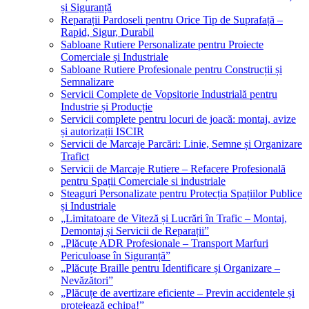
și Siguranță
Reparații Pardoseli pentru Orice Tip de Suprafață –
Rapid, Sigur, Durabil
Sabloane Rutiere Personalizate pentru Proiecte
Comerciale și Industriale
Sabloane Rutiere Profesionale pentru Construcții și
Semnalizare
Servicii Complete de Vopsitorie Industrială pentru
Industrie și Producție
Servicii complete pentru locuri de joacă: montaj, avize
și autorizații ISCIR
Servicii de Marcaje Parcări: Linie, Semne și Organizare
Trafict
Servicii de Marcaje Rutiere – Refacere Profesională
pentru Spații Comerciale si industriale
Steaguri Personalizate pentru Protecția Spațiilor Publice
și Industriale
„Limitatoare de Viteză și Lucrări în Trafic – Montaj,
Demontaj și Servicii de Reparații”
„Plăcuțe ADR Profesionale – Transport Marfuri
Periculoase în Siguranță”
„Plăcuțe Braille pentru Identificare și Organizare –
Nevăzători”
„Plăcuțe de avertizare eficiente – Previn accidentele și
protejează echipa!”