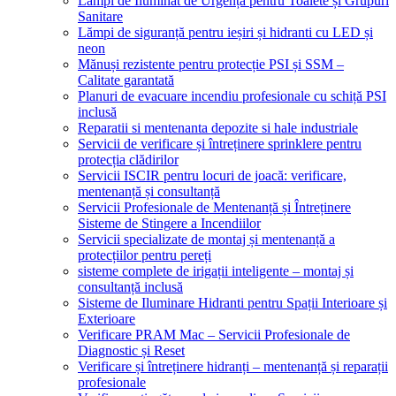
Lămpi de Iluminat de Urgență pentru Toalete și Grupuri
Sanitare
Lămpi de siguranță pentru ieșiri și hidranti cu LED și
neon
Mănuși rezistente pentru protecție PSI și SSM –
Calitate garantată
Planuri de evacuare incendiu profesionale cu schiță PSI
inclusă
Reparatii si mentenanta depozite si hale industriale
Servicii de verificare și întreținere sprinklere pentru
protecția clădirilor
Servicii ISCIR pentru locuri de joacă: verificare,
mentenanță și consultanță
Servicii Profesionale de Mentenanță și Întreținere
Sisteme de Stingere a Incendiilor
Servicii specializate de montaj și mentenanță a
protecțiilor pentru pereți
sisteme complete de irigații inteligente – montaj și
consultanță inclusă
Sisteme de Iluminare Hidranti pentru Spații Interioare și
Exterioare
Verificare PRAM Mac – Servicii Profesionale de
Diagnostic și Reset
Verificare și întreținere hidranți – mentenanță și reparații
profesionale