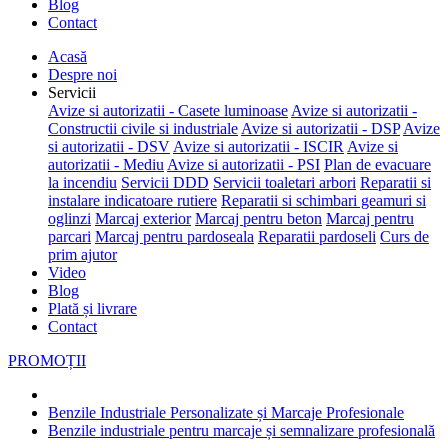
Blog
Contact
Acasă
Despre noi
Servicii
Avize si autorizatii - Casete luminoase
Avize si autorizatii -
Constructii civile si industriale
Avize si autorizatii - DSP
Avize
si autorizatii - DSV
Avize si autorizatii - ISCIR
Avize si
autorizatii - Mediu
Avize si autorizatii - PSI
Plan de evacuare
la incendiu
Servicii DDD
Servicii toaletari arbori
Reparatii si
instalare indicatoare rutiere
Reparatii si schimbari geamuri si
oglinzi
Marcaj exterior
Marcaj pentru beton
Marcaj pentru
parcari
Marcaj pentru pardoseala
Reparatii pardoseli
Curs de
prim ajutor
Video
Blog
Plată și livrare
Contact
PROMOȚII
Benzile Industriale Personalizate și Marcaje Profesionale
Benzile industriale pentru marcaje și semnalizare profesională