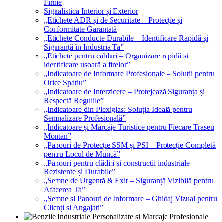
Firme
Signalistica Interior și Exterior
„Etichete ADR și de Securitate – Protecție și
Conformitate Garantată
„Etichete Conducte Durabile – Identificare Rapidă și
Siguranță în Industria Ta”
„Etichete pentru cabluri – Organizare rapidă și
identificare ușoară a firelor”
„Indicatoare de Informare Profesionale – Soluții pentru
Orice Spațiu”
„Indicatoare de Interzicere – Protejează Siguranța și
Respectă Regulile”
„Indicatoare din Plexiglas: Soluția Ideală pentru
Semnalizare Profesională”
„Indicatoare și Marcaje Turistice pentru Fiecare Traseu
Montan”
„Panouri de Protecție SSM și PSI – Protecție Completă
pentru Locul de Muncă”
„Panouri pentru clădiri și construcții industriale –
Rezistente și Durabile”
„Semne de Urgență & Exit – Siguranță Vizibilă pentru
Afacerea Ta”
„Semne și Panouri de Informare – Ghidaj Vizual pentru
Clienți și Angajați”