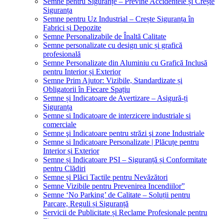
Semne pentru Siguranțe – Previne Accidentele și Crește
Siguranța
Semne pentru Uz Industrial – Crește Siguranța în
Fabrici și Depozite
Semne Personalizabile de Înaltă Calitate
Semne personalizate cu design unic și grafică
profesională
Semne Personalizate din Aluminiu cu Grafică Inclusă
pentru Interior și Exterior
Semne Prim Ajutor: Vizibile, Standardizate și
Obligatorii în Fiecare Spațiu
Semne și Indicatoare de Avertizare – Asigură-ți
Siguranța
Semne si Indicatoare de interzicere industriale si
comerciale
Semne şi Indicatoare pentru străzi şi zone Industriale
Semne si Indicatoare Personalizate | Plăcuțe pentru
Interior și Exterior
Semne și Indicatoare PSI – Siguranță și Conformitate
pentru Clădiri
Semne și Plăci Tactile pentru Nevăzători
Semne Vizibile pentru Prevenirea Incendiilor”
Semne ‘No Parking’ de Calitate – Soluții pentru
Parcare, Reguli și Siguranță
Servicii de Publicitate și Reclame Profesionale pentru