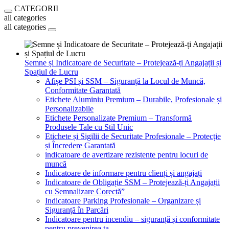
CATEGORII
all categories
all categories
Semne și Indicatoare de Securitate – Protejează-ți Angajații și
Spațiul de Lucru
Afișe PSI și SSM – Siguranță la Locul de Muncă,
Conformitate Garantată
Etichete Aluminiu Premium – Durabile, Profesionale și
Personalizabile
Etichete Personalizate Premium – Transformă
Produsele Tale cu Stil Unic
Etichete și Sigilii de Securitate Profesionale – Protecție
și Încredere Garantată
indicatoare de avertizare rezistente pentru locuri de
muncă
Indicatoare de informare pentru clienți și angajați
Indicatoare de Obligație SSM – Protejează-ți Angajații
cu Semnalizare Corectă”
Indicatoare Parking Profesionale – Organizare și
Siguranță în Parcări
Indicatoare pentru incendiu – siguranță și conformitate
pentru prevenirea ta