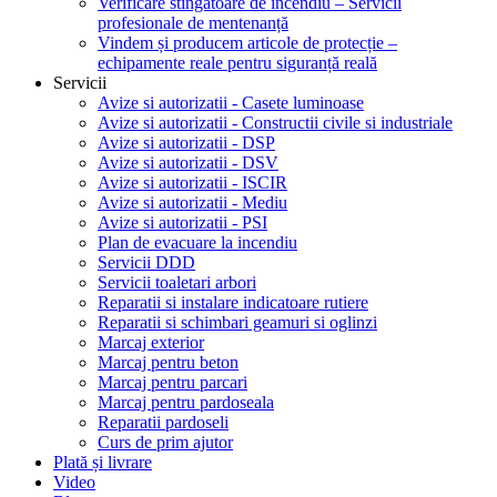
Verificare stingătoare de incendiu – Servicii
profesionale de mentenanță
Vindem și producem articole de protecție –
echipamente reale pentru siguranță reală
Servicii
Avize si autorizatii - Casete luminoase
Avize si autorizatii - Constructii civile si industriale
Avize si autorizatii - DSP
Avize si autorizatii - DSV
Avize si autorizatii - ISCIR
Avize si autorizatii - Mediu
Avize si autorizatii - PSI
Plan de evacuare la incendiu
Servicii DDD
Servicii toaletari arbori
Reparatii si instalare indicatoare rutiere
Reparatii si schimbari geamuri si oglinzi
Marcaj exterior
Marcaj pentru beton
Marcaj pentru parcari
Marcaj pentru pardoseala
Reparatii pardoseli
Curs de prim ajutor
Plată și livrare
Video