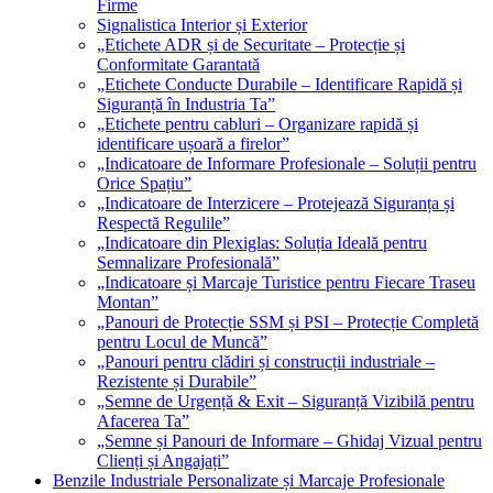
Firme
Signalistica Interior și Exterior
„Etichete ADR și de Securitate – Protecție și
Conformitate Garantată
„Etichete Conducte Durabile – Identificare Rapidă și
Siguranță în Industria Ta”
„Etichete pentru cabluri – Organizare rapidă și
identificare ușoară a firelor”
„Indicatoare de Informare Profesionale – Soluții pentru
Orice Spațiu”
„Indicatoare de Interzicere – Protejează Siguranța și
Respectă Regulile”
„Indicatoare din Plexiglas: Soluția Ideală pentru
Semnalizare Profesională”
„Indicatoare și Marcaje Turistice pentru Fiecare Traseu
Montan”
„Panouri de Protecție SSM și PSI – Protecție Completă
pentru Locul de Muncă”
„Panouri pentru clădiri și construcții industriale –
Rezistente și Durabile”
„Semne de Urgență & Exit – Siguranță Vizibilă pentru
Afacerea Ta”
„Semne și Panouri de Informare – Ghidaj Vizual pentru
Clienți și Angajați”
Benzile Industriale Personalizate și Marcaje Profesionale