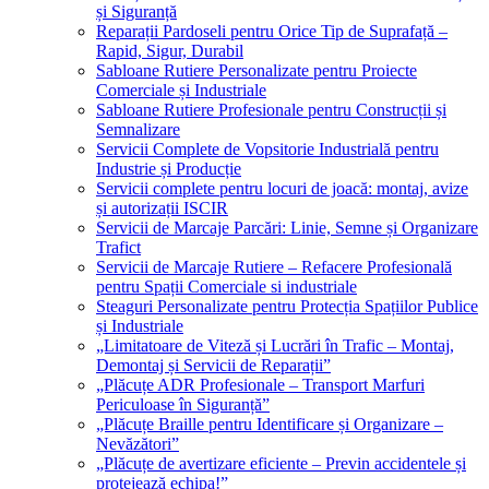
și Siguranță
Reparații Pardoseli pentru Orice Tip de Suprafață –
Rapid, Sigur, Durabil
Sabloane Rutiere Personalizate pentru Proiecte
Comerciale și Industriale
Sabloane Rutiere Profesionale pentru Construcții și
Semnalizare
Servicii Complete de Vopsitorie Industrială pentru
Industrie și Producție
Servicii complete pentru locuri de joacă: montaj, avize
și autorizații ISCIR
Servicii de Marcaje Parcări: Linie, Semne și Organizare
Trafict
Servicii de Marcaje Rutiere – Refacere Profesională
pentru Spații Comerciale si industriale
Steaguri Personalizate pentru Protecția Spațiilor Publice
și Industriale
„Limitatoare de Viteză și Lucrări în Trafic – Montaj,
Demontaj și Servicii de Reparații”
„Plăcuțe ADR Profesionale – Transport Marfuri
Periculoase în Siguranță”
„Plăcuțe Braille pentru Identificare și Organizare –
Nevăzători”
„Plăcuțe de avertizare eficiente – Previn accidentele și
protejează echipa!”