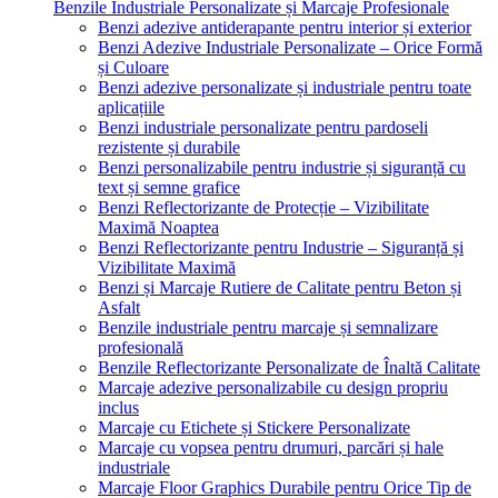
Benzile Industriale Personalizate și Marcaje Profesionale
Benzi adezive antiderapante pentru interior și exterior
Benzi Adezive Industriale Personalizate – Orice Formă
și Culoare
Benzi adezive personalizate și industriale pentru toate
aplicațiile
Benzi industriale personalizate pentru pardoseli
rezistente și durabile
Benzi personalizabile pentru industrie și siguranță cu
text și semne grafice
Benzi Reflectorizante de Protecție – Vizibilitate
Maximă Noaptea
Benzi Reflectorizante pentru Industrie – Siguranță și
Vizibilitate Maximă
Benzi și Marcaje Rutiere de Calitate pentru Beton și
Asfalt
Benzile industriale pentru marcaje și semnalizare
profesională
Benzile Reflectorizante Personalizate de Înaltă Calitate
Marcaje adezive personalizabile cu design propriu
inclus
Marcaje cu Etichete și Stickere Personalizate
Marcaje cu vopsea pentru drumuri, parcări și hale
industriale
Marcaje Floor Graphics Durabile pentru Orice Tip de