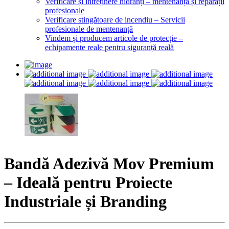
Verificare și întreținere hidranți – mentenanță și reparații
profesionale
Verificare stingătoare de incendiu – Servicii
profesionale de mentenanță
Vindem și producem articole de protecție –
echipamente reale pentru siguranță reală
Bandă Adezivă Mov Premium
– Ideală pentru Proiecte
Industriale și Branding