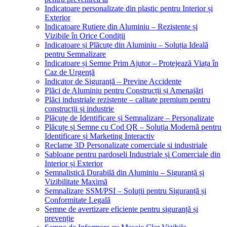
Indicatoare personalizate din plastic pentru Interior și
Exterior
Indicatoare Rutiere din Aluminiu – Rezistente și
Vizibile în Orice Condiții
Indicatoare și Plăcuțe din Aluminiu – Soluția Ideală
pentru Semnalizare
Indicatoare și Semne Prim Ajutor – Protejează Viața în
Caz de Urgență
Indicator de Siguranță – Previne Accidente
Plăci de Aluminiu pentru Construcții și Amenajări
Plăci industriale rezistente – calitate premium pentru
construcții și industrie
Plăcuțe de Identificare și Semnalizare – Personalizate
Plăcuțe și Semne cu Cod QR – Soluția Modernă pentru
Identificare și Marketing Interactiv
Reclame 3D Personalizate comerciale si industriale
Sabloane pentru pardoseli Industriale și Comerciale din
Interior și Exterior
Semnalistică Durabilă din Aluminiu – Siguranță și
Vizibilitate Maximă
Semnalizare SSM/PSI – Soluții pentru Siguranță și
Conformitate Legală
Semne de avertizare eficiente pentru siguranță și
prevenție