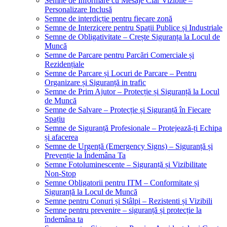
Semne de Informare cu Mesaje Clar Vizibile –
Personalizare Inclusă
Semne de interdicție pentru fiecare zonă
Semne de Interzicere pentru Spații Publice și Industriale
Semne de Obligativitate – Crește Siguranța la Locul de
Muncă
Semne de Parcare pentru Parcări Comerciale și
Rezidențiale
Semne de Parcare și Locuri de Parcare – Pentru
Organizare și Siguranță in trafic
Semne de Prim Ajutor – Protecție și Siguranță la Locul
de Muncă
Semne de Salvare – Protecție și Siguranță în Fiecare
Spațiu
Semne de Siguranță Profesionale – Protejează-ți Echipa
și afacerea
Semne de Urgență (Emergency Signs) – Siguranță și
Prevenție la Îndemâna Ta
Semne Fotoluminescente – Siguranță și Vizibilitate
Non-Stop
Semne Obligatorii pentru ITM – Conformitate și
Siguranță la Locul de Muncă
Semne pentru Conuri și Stâlpi – Rezistenti și Vizibili
Semne pentru prevenire – siguranță și protecție la
îndemâna ta