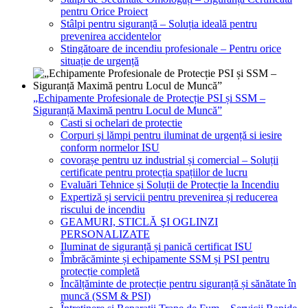
pentru Orice Proiect
Stâlpi pentru siguranță – Soluția ideală pentru
prevenirea accidentelor
Stingătoare de incendiu profesionale – Pentru orice
situație de urgență
„Echipamente Profesionale de Protecție PSI și SSM –
Siguranță Maximă pentru Locul de Muncă”
Casti si ochelari de protectie
Corpuri și lămpi pentru iluminat de urgență si iesire
conform normelor ISU
covorașe pentru uz industrial și comercial – Soluții
certificate pentru protecția spațiilor de lucru
Evaluări Tehnice și Soluții de Protecție la Incendiu
Expertiză și servicii pentru prevenirea și reducerea
riscului de incendiu
GEAMURI, STICLĂ ŞI OGLINZI
PERSONALIZATE
Iluminat de siguranță și panică certificat ISU
Îmbrăcăminte și echipamente SSM și PSI pentru
protecție completă
Încălțăminte de protecție pentru siguranță și sănătate în
muncă (SSM & PSI)