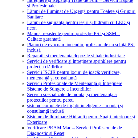
Întreținere și Reparații Trape de Fum – Servicii Rapide
și Profesionale
Lămpi de Iluminat de Urgență pentru Toalete și Grupuri
Sanitare
Lămpi de siguranță pentru ieșiri și hidranti cu LED și
neon
Mănuși rezistente pentru protecție PSI și SSM –
Calitate garantată
Planuri de evacuare incendiu profesionale cu schiță PSI
inclusă
Reparatii si mentenanta depozite si hale industriale
Servicii de verificare și întreținere sprinklere pentru
protecția clădirilor
Servicii ISCIR pentru locuri de joacă: verificare,
mentenanță și consultanță
Servicii Profesionale de Mentenanță și Întreținere
Sisteme de Stingere a Incendiilor
Servicii specializate de montaj și mentenanță a
protecțiilor pentru pereți
sisteme complete de irigații inteligente – montaj și
consultanță inclusă
Sisteme de Iluminare Hidranti pentru Spații Interioare și
Exterioare
Verificare PRAM Mac – Servicii Profesionale de
Diagnostic și Reset