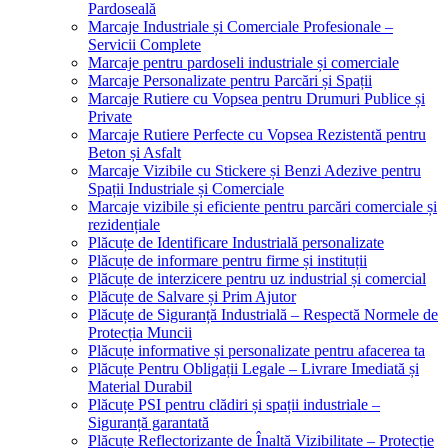
Pardoseală
Marcaje Industriale și Comerciale Profesionale –
Servicii Complete
Marcaje pentru pardoseli industriale și comerciale
Marcaje Personalizate pentru Parcări și Spații
Marcaje Rutiere cu Vopsea pentru Drumuri Publice și
Private
Marcaje Rutiere Perfecte cu Vopsea Rezistentă pentru
Beton și Asfalt
Marcaje Vizibile cu Stickere și Benzi Adezive pentru
Spații Industriale și Comerciale
Marcaje vizibile și eficiente pentru parcări comerciale și
rezidențiale
Plăcuțe de Identificare Industrială personalizate
Plăcuțe de informare pentru firme și instituții
Plăcuțe de interzicere pentru uz industrial și comercial
Plăcuțe de Salvare și Prim Ajutor
Plăcuțe de Siguranță Industrială – Respectă Normele de
Protecția Muncii
Plăcuțe informative și personalizate pentru afacerea ta
Plăcuțe Pentru Obligații Legale – Livrare Imediată și
Material Durabil
Plăcuțe PSI pentru clădiri și spații industriale –
Siguranță garantată
Plăcuțe Reflectorizante de Înaltă Vizibilitate – Protecție