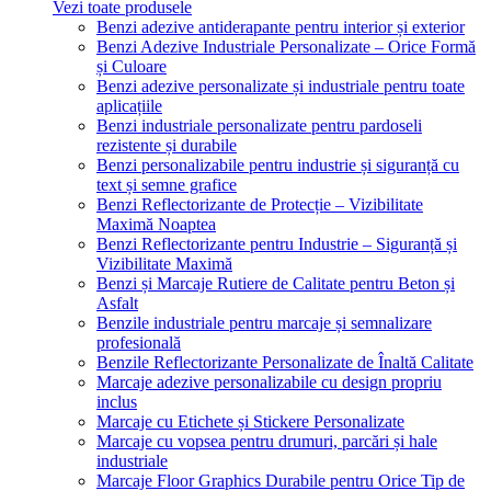
Vezi toate produsele
Benzi adezive antiderapante pentru interior și exterior
Benzi Adezive Industriale Personalizate – Orice Formă
și Culoare
Benzi adezive personalizate și industriale pentru toate
aplicațiile
Benzi industriale personalizate pentru pardoseli
rezistente și durabile
Benzi personalizabile pentru industrie și siguranță cu
text și semne grafice
Benzi Reflectorizante de Protecție – Vizibilitate
Maximă Noaptea
Benzi Reflectorizante pentru Industrie – Siguranță și
Vizibilitate Maximă
Benzi și Marcaje Rutiere de Calitate pentru Beton și
Asfalt
Benzile industriale pentru marcaje și semnalizare
profesională
Benzile Reflectorizante Personalizate de Înaltă Calitate
Marcaje adezive personalizabile cu design propriu
inclus
Marcaje cu Etichete și Stickere Personalizate
Marcaje cu vopsea pentru drumuri, parcări și hale
industriale
Marcaje Floor Graphics Durabile pentru Orice Tip de