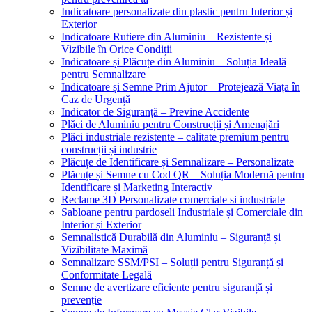
Indicatoare personalizate din plastic pentru Interior și
Exterior
Indicatoare Rutiere din Aluminiu – Rezistente și
Vizibile în Orice Condiții
Indicatoare și Plăcuțe din Aluminiu – Soluția Ideală
pentru Semnalizare
Indicatoare și Semne Prim Ajutor – Protejează Viața în
Caz de Urgență
Indicator de Siguranță – Previne Accidente
Plăci de Aluminiu pentru Construcții și Amenajări
Plăci industriale rezistente – calitate premium pentru
construcții și industrie
Plăcuțe de Identificare și Semnalizare – Personalizate
Plăcuțe și Semne cu Cod QR – Soluția Modernă pentru
Identificare și Marketing Interactiv
Reclame 3D Personalizate comerciale si industriale
Sabloane pentru pardoseli Industriale și Comerciale din
Interior și Exterior
Semnalistică Durabilă din Aluminiu – Siguranță și
Vizibilitate Maximă
Semnalizare SSM/PSI – Soluții pentru Siguranță și
Conformitate Legală
Semne de avertizare eficiente pentru siguranță și
prevenție