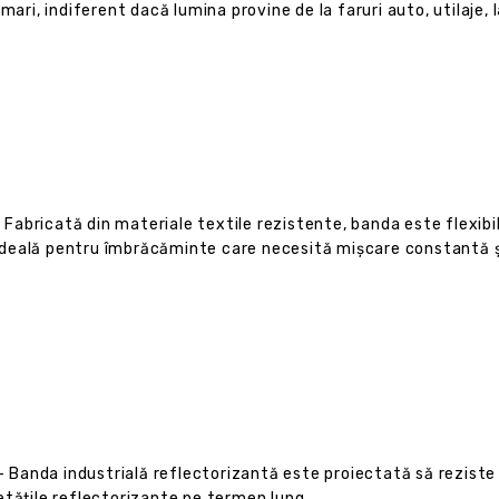
mari, indiferent dacă lumina provine de la faruri auto, utilaje, l
 Fabricată din materiale textile rezistente, banda este flexibilă
deală pentru îmbrăcăminte care necesită mișcare constantă și
 Banda industrială reflectorizantă este proiectată să reziste l
etățile reflectorizante pe termen lung.