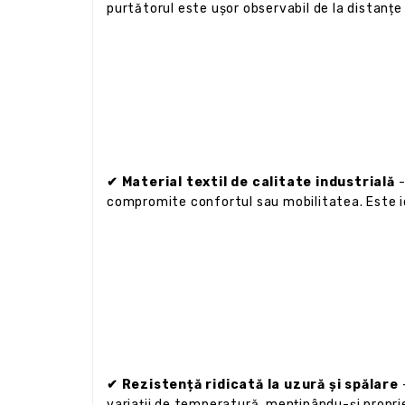
purtătorul este ușor observabil de la distanțe 
✔ Material textil de calitate industrială
-
compromite confortul sau mobilitatea. Este i
✔ Rezistență ridicată la uzură și spălare
-
variații de temperatură, menținându-și propri