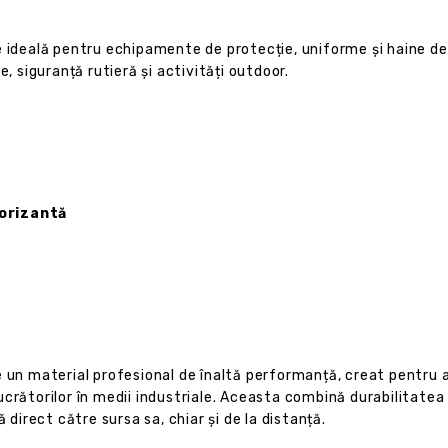
 ideală pentru echipamente de protecție, uniforme și haine de lu
e, siguranță rutieră și activități outdoor.
torizantă
 un material profesional de înaltă performanță, creat pentru a s
crătorilor în medii industriale. Aceasta combină durabilitatea 
 direct către sursa sa, chiar și de la distanță.