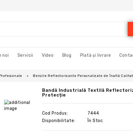
 noi
Servicii
Video
Blog
Plată și livrare
Conta
 Profesionale
Benzile Reflectorizante Personalizate de Înaltă Calita
Bandă Industrială Textilă Reflectori
Protecție
Cod Produs:
7444
Disponibilitate:
În Stoc