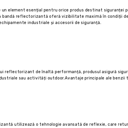
 un element esențial pentru orice produs destinat siguranței pe
bandă reflectorizantă oferă vizibilitate maximă în condiții de
 echipamente industriale și accesorii de siguranță.
ului reflectorizant de înaltă performanță, produsul asigură sigu
dustriale sau activități outdoor.Avantaje principale ale benzii 
zantă utilizează o tehnologie avansată de reflexie, care retur