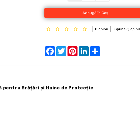
Adaugă În Coş
0 opinii
Spune-ţi opini
Facebook
Twitter
Pinterest
LinkedIn
Share
ă pentru Brățări și Haine de Protecție