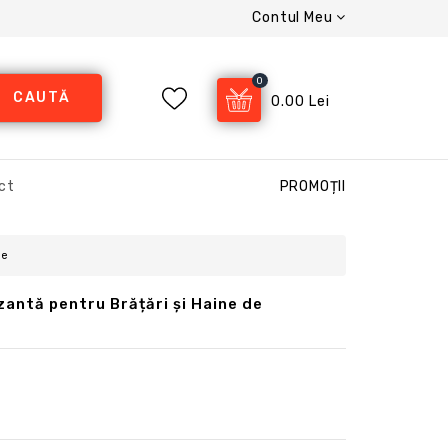
Contul Meu
0
CAUTĂ
0.00 Lei
ct
PROMOȚII
te
zantă pentru Brățări și Haine de