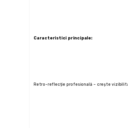
Caracteristici principale:
Retro-reflecție profesională – crește vizibili