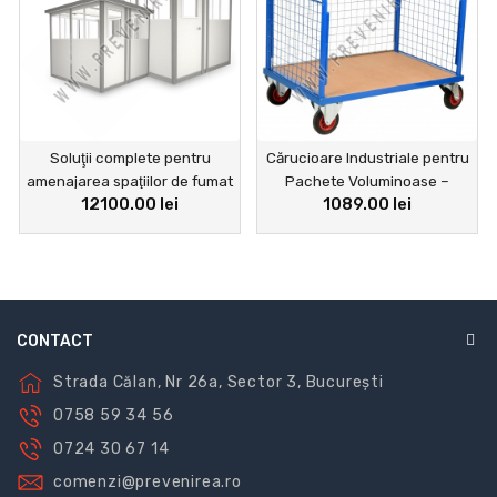
Soluţii complete pentru
Cărucioare Industriale pentru
amenajarea spaţiilor de fumat
Pachete Voluminoase –
12100.00 lei
1089.00 lei
externalizate
Transport Rapid și Sigur în
Depozite
CONTACT
Strada Călan, Nr 26a, Sector 3, București
0758 59 34 56
0724 30 67 14
comenzi@prevenirea.ro