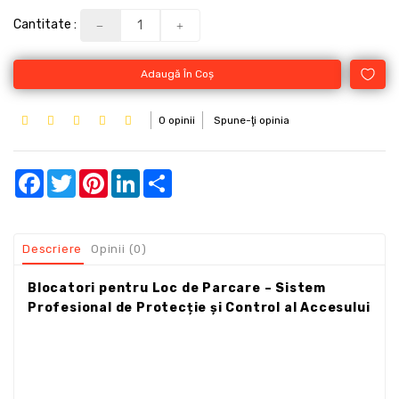
Cantitate :
Adaugă În Coş
0 opinii
Spune-ţi opinia
Facebook
Twitter
Pinterest
LinkedIn
Share
Descriere
Opinii (0)
Blocatori pentru Loc de Parcare – Sistem
Profesional de Protecție și Control al Accesului