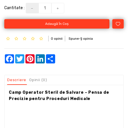
Cantitate :
Adaugă În Coş
0 opinii
Spune-ţi opinia
Facebook
Twitter
Pinterest
LinkedIn
Share
Descriere
Opinii (0)
Camp Operator Steril de Salvare – Pensa de
Precizie pentru Proceduri Medicale