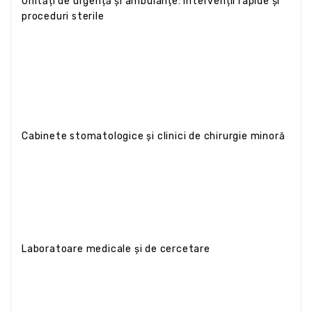
Unități de urgență și ambulanțe: intervenții rapide și
proceduri sterile
Cabinete stomatologice și clinici de chirurgie minoră
Laboratoare medicale și de cercetare