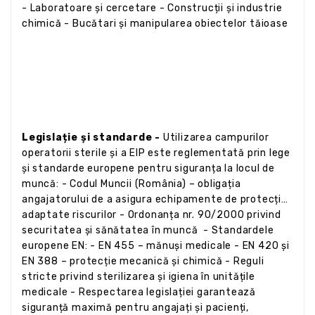
- Laboratoare și cercetare - Construcții și industrie
chimică - Bucătari și manipularea obiectelor tăioase
Legislație și standarde -
Utilizarea campurilor
operatorii sterile și a EIP este reglementată prin lege
și standarde europene pentru siguranța la locul de
muncă: - Codul Muncii (România) – obligația
angajatorului de a asigura echipamente de protecție
adaptate riscurilor - Ordonanța nr. 90/2000 privind
securitatea și sănătatea în muncă - Standardele
europene EN: - EN 455 – mănuși medicale - EN 420 și
EN 388 – protecție mecanică și chimică - Reguli
stricte privind sterilizarea și igiena în unitățile
medicale - Respectarea legislației garantează
siguranță maximă pentru angajați și pacienți,