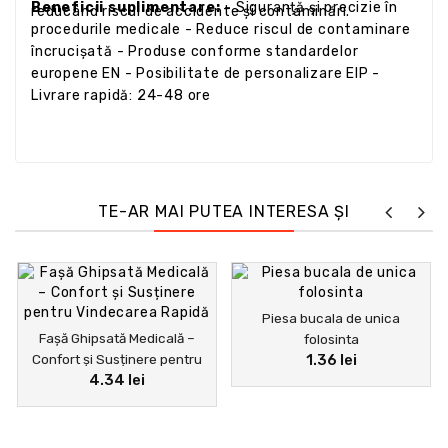
Beneficii suplimentare: -
Siguranță și precizie în
reducând riscul de accidente și contaminări.
procedurile medicale - Reduce riscul de contaminare
încrucișată - Produse conforme standardelor
europene EN - Posibilitate de personalizare EIP -
Livrare rapidă: 24-48 ore
TE-AR MAI PUTEA INTERESA ȘI
Piesa bucala de unica
Fașă Ghipsată Medicală –
folosinta
Confort și Susținere pentru
1.36 lei
4.34 lei
Vindecarea Rapidă