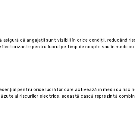
asigură că angajații sunt vizibili în orice condiții, reducând ris
flectorizante pentru lucrul pe timp de noapte sau în medii cu v
ențial pentru orice lucrător care activează în medii cu risc r
ăzute și riscurilor electrice, această cască reprezintă combina