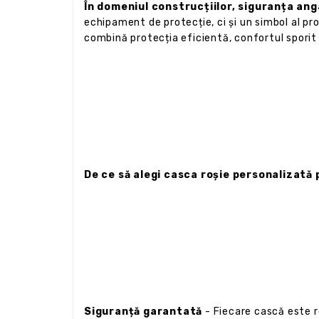
În domeniul construcțiilor, siguranța ang
echipament de protecție, ci și un simbol al pr
combină protecția eficientă, confortul sporit și
De ce să alegi casca roșie personalizată
Siguranță garantată
- Fiecare cască este r