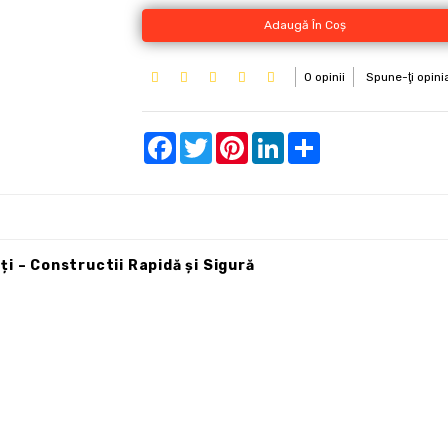
Adaugă În Coş
0 opinii
Spune-ţi opini
Facebook
Twitter
Pinterest
LinkedIn
Share
i – Constructii Rapidă și Sigură