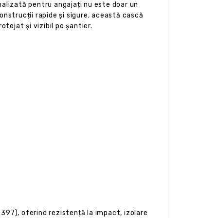
alizată pentru angajați nu este doar un
onstrucții rapide și sigure, această cască
tejat și vizibil pe șantier.
397), oferind rezistență la impact, izolare