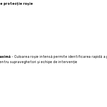
e protecție roșie
maximă
- Culoarea roșie intensă permite identificarea rapidă a 
 pentru supraveghetori și echipe de intervenție