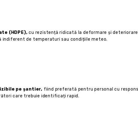
tate (HDPE),
cu rezistență ridicată la deformare și deteriorare,
ă indiferent de temperaturi sau condițiile meteo.
izibile pe șantier,
fiind preferată pentru personal cu responsab
ători care trebuie identificați rapid.