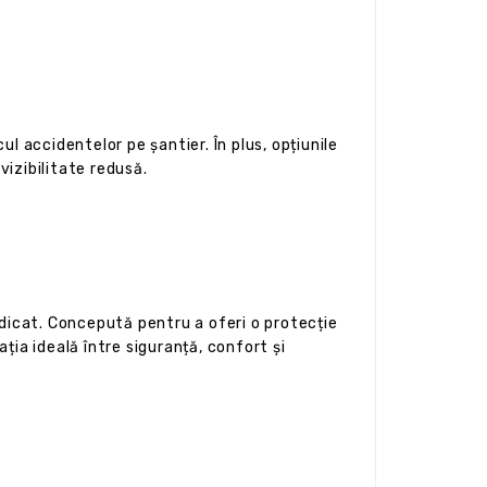
cul accidentelor pe șantier. În plus, opțiunile
izibilitate redusă.
idicat. Concepută pentru a oferi o protecție
ția ideală între siguranță, confort și