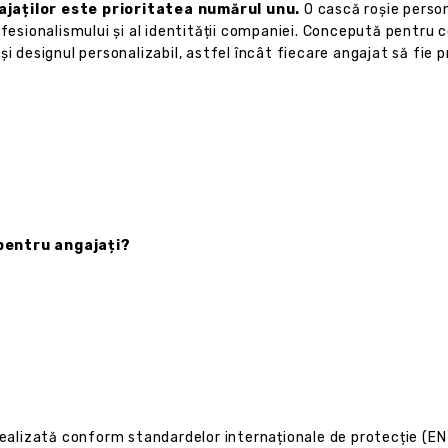
ajaților este prioritatea numărul unu.
O cască roșie person
ofesionalismului și al identității companiei. Concepută pentru c
 designul personalizabil, astfel încât fiecare angajat să fie pro
 pentru angajați?
ealizată conform standardelor internaționale de protecție (EN 