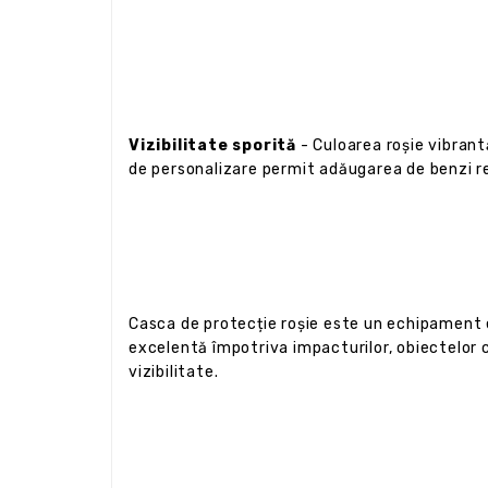
Vizibilitate sporită
- Culoarea roșie vibrantă 
de personalizare permit adăugarea de benzi re
Casca de protecție roșie este un echipament es
excelentă împotriva impacturilor, obiectelor c
vizibilitate.