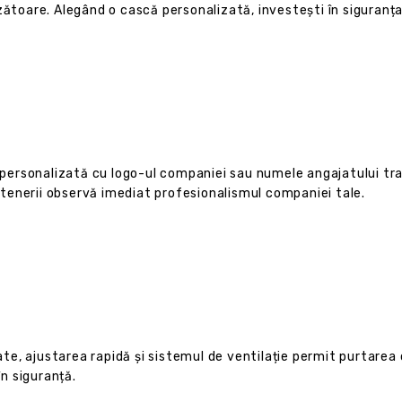
zătoare. Alegând o cască personalizată, investești în siguranț
 personalizată cu logo-ul companiei sau numele angajatului tr
artenerii observă imediat profesionalismul companiei tale.
ate, ajustarea rapidă și sistemul de ventilație permit purtarea 
în siguranță.