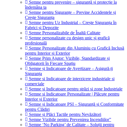
Semne pentru prevenire – siguranță și protecție la
îndemâna ta
Semne pentru Siguranțe – Previne Accidentele și
Crește Siguranța
Semne pentru Uz Industrial – Crește Siguranța în
Fabrici și Depozite
Semne Personalizabile de Înaltă Calitate
Semne personalizate cu design unic și grafică
profesională
Semne Personalizate din Aluminiu cu Grafică Inclusă
pentru Interior și Exterior
Semne Prim Ajutor: Vizibile, Standardizate și
Obligatorii în Fiecare Spațiu
Semne și Indicatoare de Avertizare – Asigură-ți
Siguranța
Semne si Indicatoare de interzicere industriale si
comerciale
Semne şi Indicatoare pentru străzi şi zone Industriale
Semne si Indicatoare Personalizate | Plăcuțe pentru
Interior și Exterior
Semne și Indicatoare PSI – Siguranță și Conformitate
pentru Clădiri
Semne și Plăci Tactile pentru Nevăzători
Semne Vizibile pentru Prevenirea Incendiilor”
Semne ‘No Parking’ de Calitate – Soluții pentru