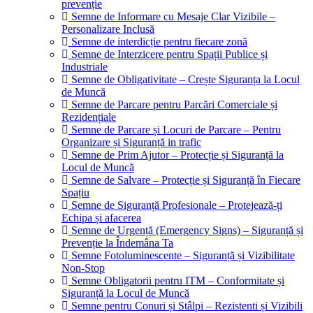
prevenție
Semne de Informare cu Mesaje Clar Vizibile –
Personalizare Inclusă
Semne de interdicție pentru fiecare zonă
Semne de Interzicere pentru Spații Publice și
Industriale
Semne de Obligativitate – Crește Siguranța la Locul
de Muncă
Semne de Parcare pentru Parcări Comerciale și
Rezidențiale
Semne de Parcare și Locuri de Parcare – Pentru
Organizare și Siguranță in trafic
Semne de Prim Ajutor – Protecție și Siguranță la
Locul de Muncă
Semne de Salvare – Protecție și Siguranță în Fiecare
Spațiu
Semne de Siguranță Profesionale – Protejează-ți
Echipa și afacerea
Semne de Urgență (Emergency Signs) – Siguranță și
Prevenție la Îndemâna Ta
Semne Fotoluminescente – Siguranță și Vizibilitate
Non-Stop
Semne Obligatorii pentru ITM – Conformitate și
Siguranță la Locul de Muncă
Semne pentru Conuri și Stâlpi – Rezistenti și Vizibili