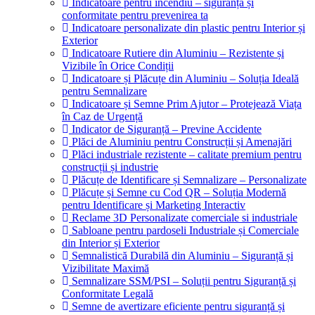
Indicatoare pentru incendiu – siguranță și
conformitate pentru prevenirea ta
Indicatoare personalizate din plastic pentru Interior și
Exterior
Indicatoare Rutiere din Aluminiu – Rezistente și
Vizibile în Orice Condiții
Indicatoare și Plăcuțe din Aluminiu – Soluția Ideală
pentru Semnalizare
Indicatoare și Semne Prim Ajutor – Protejează Viața
în Caz de Urgență
Indicator de Siguranță – Previne Accidente
Plăci de Aluminiu pentru Construcții și Amenajări
Plăci industriale rezistente – calitate premium pentru
construcții și industrie
Plăcuțe de Identificare și Semnalizare – Personalizate
Plăcuțe și Semne cu Cod QR – Soluția Modernă
pentru Identificare și Marketing Interactiv
Reclame 3D Personalizate comerciale si industriale
Sabloane pentru pardoseli Industriale și Comerciale
din Interior și Exterior
Semnalistică Durabilă din Aluminiu – Siguranță și
Vizibilitate Maximă
Semnalizare SSM/PSI – Soluții pentru Siguranță și
Conformitate Legală
Semne de avertizare eficiente pentru siguranță și