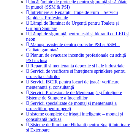
Încălțăminte de protecție pentru siguranță și sănătate
în muncă (SSM & PSI)
Întreținere și Reparații Trape de Fum – Servicii
Rapide și Profesionale
Lămpi de Iluminat de Urgență pentru Toalete și
Grupuri Sanitare
Lămpi de siguranță pentru ieșiri și hidranti cu LED și
neon
Mănuși rezistente pentru protecție PSI și SSM –
Calitate garantată
Planuri de evacuare incendiu profesionale cu schiță
PSI inclusă
Reparatii si mentenanta depozite si hale industriale
Servicii de verificare și întreținere sprinklere pentru
protecția clădirilor
Servicii ISCIR pentru locuri de joacă: verificare,
mentenanță și consultanță
Servicii Profesionale de Mentenanță și Întreținere
Sisteme de Stingere a Incendiilor
Servicii specializate de montaj și mentenanță a
protecțiilor pentru pereți
sisteme complete de irigații inteligente – montaj și
consultanță inclusă
Sisteme de Iluminare Hidranti pentru Spații Interioare
și Exterioare