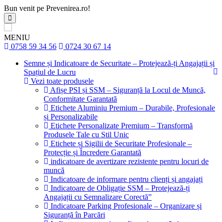
Bun venit pe Prevenirea.ro!
MENIU
0758 59 34 56
0724 30 67 14
Semne și Indicatoare de Securitate – Protejează-ți Angajații și
Spațiul de Lucru
Vezi toate produsele
Afișe PSI și SSM – Siguranță la Locul de Muncă,
Conformitate Garantată
Etichete Aluminiu Premium – Durabile, Profesionale
și Personalizabile
Etichete Personalizate Premium – Transformă
Produsele Tale cu Stil Unic
Etichete și Sigilii de Securitate Profesionale –
Protecție și Încredere Garantată
indicatoare de avertizare rezistente pentru locuri de
muncă
Indicatoare de informare pentru clienți și angajați
Indicatoare de Obligație SSM – Protejează-ți
Angajații cu Semnalizare Corectă”
Indicatoare Parking Profesionale – Organizare și
Siguranță în Parcări