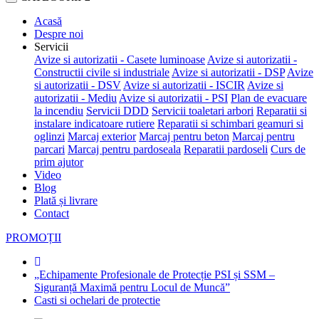
Acasă
Despre noi
Servicii
Avize si autorizatii - Casete luminoase
Avize si autorizatii -
Constructii civile si industriale
Avize si autorizatii - DSP
Avize
si autorizatii - DSV
Avize si autorizatii - ISCIR
Avize si
autorizatii - Mediu
Avize si autorizatii - PSI
Plan de evacuare
la incendiu
Servicii DDD
Servicii toaletari arbori
Reparatii si
instalare indicatoare rutiere
Reparatii si schimbari geamuri si
oglinzi
Marcaj exterior
Marcaj pentru beton
Marcaj pentru
parcari
Marcaj pentru pardoseala
Reparatii pardoseli
Curs de
prim ajutor
Video
Blog
Plată și livrare
Contact
PROMOȚII
„Echipamente Profesionale de Protecție PSI și SSM –
Siguranță Maximă pentru Locul de Muncă”
Casti si ochelari de protectie