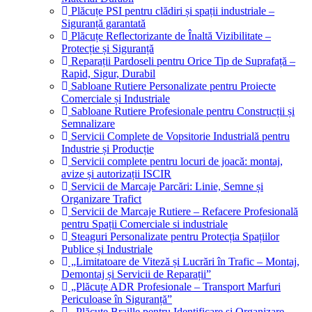
Plăcuțe PSI pentru clădiri și spații industriale –
Siguranță garantată
Plăcuțe Reflectorizante de Înaltă Vizibilitate –
Protecție și Siguranță
Reparații Pardoseli pentru Orice Tip de Suprafață –
Rapid, Sigur, Durabil
Sabloane Rutiere Personalizate pentru Proiecte
Comerciale și Industriale
Sabloane Rutiere Profesionale pentru Construcții și
Semnalizare
Servicii Complete de Vopsitorie Industrială pentru
Industrie și Producție
Servicii complete pentru locuri de joacă: montaj,
avize și autorizații ISCIR
Servicii de Marcaje Parcări: Linie, Semne și
Organizare Trafict
Servicii de Marcaje Rutiere – Refacere Profesională
pentru Spații Comerciale si industriale
Steaguri Personalizate pentru Protecția Spațiilor
Publice și Industriale
„Limitatoare de Viteză și Lucrări în Trafic – Montaj,
Demontaj și Servicii de Reparații”
„Plăcuțe ADR Profesionale – Transport Marfuri
Periculoase în Siguranță”
„Plăcuțe Braille pentru Identificare și Organizare –