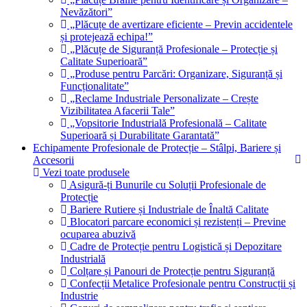
Nevăzători”
„Plăcuțe de avertizare eficiente – Previn accidentele
și protejează echipa!”
„Plăcuțe de Siguranță Profesionale – Protecție și
Calitate Superioară”
„Produse pentru Parcări: Organizare, Siguranță și
Funcționalitate”
„Reclame Industriale Personalizate – Crește
Vizibilitatea Afacerii Tale”
„Vopsitorie Industrială Profesională – Calitate
Superioară și Durabilitate Garantată”
Echipamente Profesionale de Protecție – Stâlpi, Bariere și
Accesorii
Vezi toate produsele
Asigură-ți Bunurile cu Soluții Profesionale de
Protecție
Bariere Rutiere și Industriale de Înaltă Calitate
Blocatori parcare economici și rezistenți – Previne
ocuparea abuzivă
Cadre de Protecție pentru Logistică și Depozitare
Industrială
Colțare și Panouri de Protecție pentru Siguranță
Confecții Metalice Profesionale pentru Construcții și
Industrie