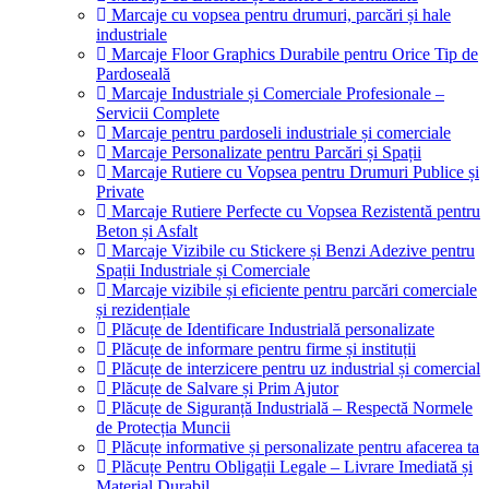
Marcaje cu vopsea pentru drumuri, parcări și hale
industriale
Marcaje Floor Graphics Durabile pentru Orice Tip de
Pardoseală
Marcaje Industriale și Comerciale Profesionale –
Servicii Complete
Marcaje pentru pardoseli industriale și comerciale
Marcaje Personalizate pentru Parcări și Spații
Marcaje Rutiere cu Vopsea pentru Drumuri Publice și
Private
Marcaje Rutiere Perfecte cu Vopsea Rezistentă pentru
Beton și Asfalt
Marcaje Vizibile cu Stickere și Benzi Adezive pentru
Spații Industriale și Comerciale
Marcaje vizibile și eficiente pentru parcări comerciale
și rezidențiale
Plăcuțe de Identificare Industrială personalizate
Plăcuțe de informare pentru firme și instituții
Plăcuțe de interzicere pentru uz industrial și comercial
Plăcuțe de Salvare și Prim Ajutor
Plăcuțe de Siguranță Industrială – Respectă Normele
de Protecția Muncii
Plăcuțe informative și personalizate pentru afacerea ta
Plăcuțe Pentru Obligații Legale – Livrare Imediată și
Material Durabil