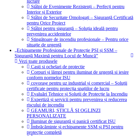
lucrare
Stâlpi de Evenimente Rezistenți – Perfecți pentru
Interior și Exterior
Stâlpi de Securitate Omologați – Siguranță Certificată
pentru Orice Proiect
Stâlpi pentru siguranță – Soluția ideală pentru
prevenirea accidentelor
Stingătoare de incendiu profesionale – Pentru orice
situație de urgență
„Echipamente Profesionale de Protecție PSI și SSM –
Siguranță Maximă pentru Locul de Muncă”
Vezi toate produsele
Casti si ochelari de protectie
Corpuri și lămpi pentru iluminat de urgență si iesire
conform normelor ISU
covorașe pentru uz industrial și comercial – Soluții
certificate pentru protecția spațiilor de lucru
Evaluări Tehnice și Soluții de Protecție la Incendiu
Expertiză și servicii pentru prevenirea și reducerea
riscului de incendiu
GEAMURI, STICLĂ ŞI OGLINZI
PERSONALIZATE
Iluminat de siguranță și panică certificat ISU
Îmbrăcăminte și echipamente SSM și PSI pentru
protecție completă