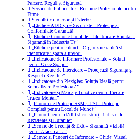
Parcare, Reguli și Siguranță
Servicii de Publicitate și Reclame Profesionale pentru
Firme
Signalistica Interior și Exterior
„Etichete ADR și de Securitate – Protecție și
Conformitate Garantată
„Etichete Conducte Durabile – Identificare Rapidă și
Siguranță în Industria Ta”
„Etichete pentru cabluri – Organizare rapidă și
identificare ușoară a firelor”
„Indicatoare de Informare Profesionale – Soluții
pentru Orice Spațiu”
„Indicatoare de Interzicere – Protejează Siguranța și
Respectă Regulile”
„Indicatoare din Plexiglas: Soluția Ideală pentru
Semnalizare Profesională”
„Indicatoare și Marcaje Turistice pentru Fiecare
Traseu Montan”
„Panouri de Protecție SSM și PSI – Protecție
Completă pentru Locul de Muncă”
„Panouri pentru clădiri și construcții industriale –
Rezistente și Durabile”
„Semne de Urgență & Exit – Siguranță Vizibilă
pentru Afacerea Ta”
„Semne și Panouri de Informare – Ghidaj Vizual