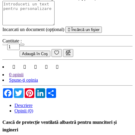
Incarcati un document (opțional)
Încărcă un fişier
Cantitate :
Adaugă în Coş
0 opinii
Spune-ţi opinia
Facebook
Twitter
Pinterest
LinkedIn
Share
Descriere
Opinii (0)
Cască de protecție ventilată albastră pentru muncitori și
ingineri