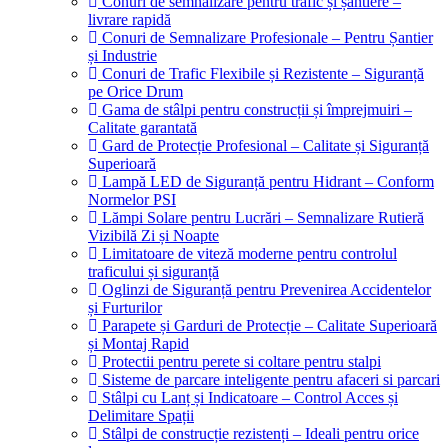
Conuri de semnalizare pentru trafic și șantiere –
livrare rapidă
Conuri de Semnalizare Profesionale – Pentru Șantier
și Industrie
Conuri de Trafic Flexibile și Rezistente – Siguranță
pe Orice Drum
Gama de stâlpi pentru construcții și împrejmuiri –
Calitate garantată
Gard de Protecție Profesional – Calitate și Siguranță
Superioară
Lampă LED de Siguranță pentru Hidrant – Conform
Normelor PSI
Lămpi Solare pentru Lucrări – Semnalizare Rutieră
Vizibilă Zi și Noapte
Limitatoare de viteză moderne pentru controlul
traficului și siguranță
Oglinzi de Siguranță pentru Prevenirea Accidentelor
și Furturilor
Parapete și Garduri de Protecție – Calitate Superioară
și Montaj Rapid
Protectii pentru perete si coltare pentru stalpi
Sisteme de parcare inteligente pentru afaceri si parcari
Stâlpi cu Lanț și Indicatoare – Control Acces și
Delimitare Spații
Stâlpi de construcție rezistenți – Ideali pentru orice