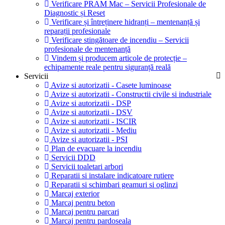
Verificare PRAM Mac – Servicii Profesionale de
Diagnostic și Reset
Verificare și întreținere hidranți – mentenanță și
reparații profesionale
Verificare stingătoare de incendiu – Servicii
profesionale de mentenanță
Vindem și producem articole de protecție –
echipamente reale pentru siguranță reală
Servicii
Avize si autorizatii - Casete luminoase
Avize si autorizatii - Constructii civile si industriale
Avize si autorizatii - DSP
Avize si autorizatii - DSV
Avize si autorizatii - ISCIR
Avize si autorizatii - Mediu
Avize si autorizatii - PSI
Plan de evacuare la incendiu
Servicii DDD
Servicii toaletari arbori
Reparatii si instalare indicatoare rutiere
Reparatii si schimbari geamuri si oglinzi
Marcaj exterior
Marcaj pentru beton
Marcaj pentru parcari
Marcaj pentru pardoseala