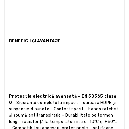
BENEFICII ȘI AVANTAJE
Protecție electrică avansată – EN 50365 clasa
0 -
Siguranță completă la impact – carcasa HDPE și
suspensie 4 puncte - Confort sporit – banda ratchet
și spumă antitranspirație - Durabilitate pe termen
lung – rezistență la temperaturi între -10°C și +50°C
- Compatibil cu accesorii profesionale – antifoane