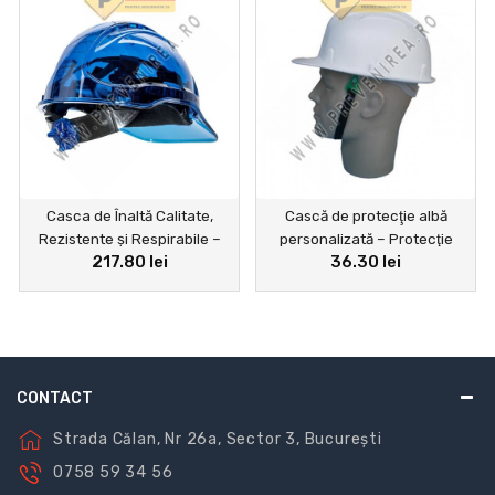
Casca de Înaltă Calitate,
Cască de protecţie albă
Rezistente și Respirabile –
personalizată – Protecţie
217.80 lei
36.30 lei
Perfecte pentru Orice
sigură şi confort maxim
Activitate din santier
CONTACT
Strada Călan, Nr 26a, Sector 3, București
0758 59 34 56