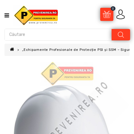
0
„Echipamente Profesionale de Protecție PSI și SSM – Sigur