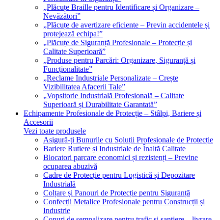
„Plăcuțe Braille pentru Identificare și Organizare –
Nevăzători”
„Plăcuțe de avertizare eficiente – Previn accidentele și
protejează echipa!”
„Plăcuțe de Siguranță Profesionale – Protecție și
Calitate Superioară”
„Produse pentru Parcări: Organizare, Siguranță și
Funcționalitate”
„Reclame Industriale Personalizate – Crește
Vizibilitatea Afacerii Tale”
„Vopsitorie Industrială Profesională – Calitate
Superioară și Durabilitate Garantată”
Echipamente Profesionale de Protecție – Stâlpi, Bariere și
Accesorii
Vezi toate produsele
Asigură-ți Bunurile cu Soluții Profesionale de Protecție
Bariere Rutiere și Industriale de Înaltă Calitate
Blocatori parcare economici și rezistenți – Previne
ocuparea abuzivă
Cadre de Protecție pentru Logistică și Depozitare
Industrială
Colțare și Panouri de Protecție pentru Siguranță
Confecții Metalice Profesionale pentru Construcții și
Industrie
Conuri de semnalizare pentru trafic și șantiere – livrare