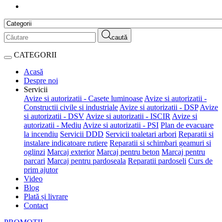
caută
CATEGORII
Acasă
Despre noi
Servicii
Avize si autorizatii - Casete luminoase
Avize si autorizatii -
Constructii civile si industriale
Avize si autorizatii - DSP
Avize
si autorizatii - DSV
Avize si autorizatii - ISCIR
Avize si
autorizatii - Mediu
Avize si autorizatii - PSI
Plan de evacuare
la incendiu
Servicii DDD
Servicii toaletari arbori
Reparatii si
instalare indicatoare rutiere
Reparatii si schimbari geamuri si
oglinzi
Marcaj exterior
Marcaj pentru beton
Marcaj pentru
parcari
Marcaj pentru pardoseala
Reparatii pardoseli
Curs de
prim ajutor
Video
Blog
Plată și livrare
Contact