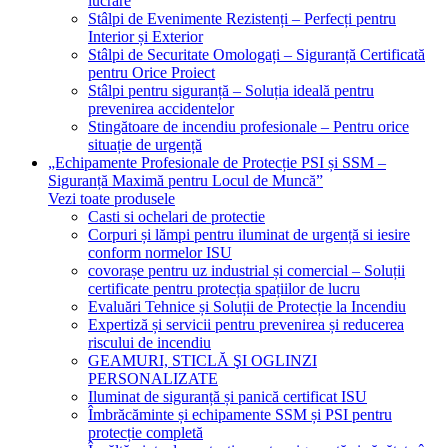
lucrare
Stâlpi de Evenimente Rezistenți – Perfecți pentru
Interior și Exterior
Stâlpi de Securitate Omologați – Siguranță Certificată
pentru Orice Proiect
Stâlpi pentru siguranță – Soluția ideală pentru
prevenirea accidentelor
Stingătoare de incendiu profesionale – Pentru orice
situație de urgență
„Echipamente Profesionale de Protecție PSI și SSM –
Siguranță Maximă pentru Locul de Muncă”
Vezi toate produsele
Casti si ochelari de protectie
Corpuri și lămpi pentru iluminat de urgență si iesire
conform normelor ISU
covorașe pentru uz industrial și comercial – Soluții
certificate pentru protecția spațiilor de lucru
Evaluări Tehnice și Soluții de Protecție la Incendiu
Expertiză și servicii pentru prevenirea și reducerea
riscului de incendiu
GEAMURI, STICLĂ ŞI OGLINZI
PERSONALIZATE
Iluminat de siguranță și panică certificat ISU
Îmbrăcăminte și echipamente SSM și PSI pentru
protecție completă