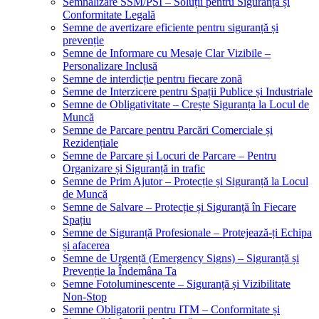
Semnalizare SSM/PSI – Soluții pentru Siguranță și
Conformitate Legală
Semne de avertizare eficiente pentru siguranță și
prevenție
Semne de Informare cu Mesaje Clar Vizibile –
Personalizare Inclusă
Semne de interdicție pentru fiecare zonă
Semne de Interzicere pentru Spații Publice și Industriale
Semne de Obligativitate – Crește Siguranța la Locul de
Muncă
Semne de Parcare pentru Parcări Comerciale și
Rezidențiale
Semne de Parcare și Locuri de Parcare – Pentru
Organizare și Siguranță in trafic
Semne de Prim Ajutor – Protecție și Siguranță la Locul
de Muncă
Semne de Salvare – Protecție și Siguranță în Fiecare
Spațiu
Semne de Siguranță Profesionale – Protejează-ți Echipa
și afacerea
Semne de Urgență (Emergency Signs) – Siguranță și
Prevenție la Îndemâna Ta
Semne Fotoluminescente – Siguranță și Vizibilitate
Non-Stop
Semne Obligatorii pentru ITM – Conformitate și