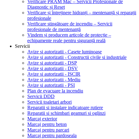
Verificare PRAM Mac – Servicii Profesionale de
Diagnostic și Reset
Verificare și întreținere hidranți – mentenanță și reparații
profesionale
Verificare stingătoare de incendiu – Servicii
profesionale de mentenanță
Vindem și producem articole de protecție –
echipamente reale pentru siguranță reală
Servicii
Avize si autorizatii - Casete luminoase
Avize si autorizatii - Constructii civile si industriale
Avize si autorizatii - DSP
Avize si autorizatii - DSV
Avize si autorizatii - ISCIR
Avize si autorizatii - Mediu
Avize si autorizatii - PSI
Plan de evacuare la incendiu
Servicii DDD
Servicii toaletari arbori
Reparatii si instalare indicatoare rutiere
Reparatii si schimbari geamuri si oglinzi
Marcaj exterior
Marcaj pentru beton
Marcaj pentru parcari
Marcaj pentru pardoseala