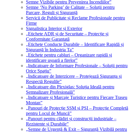
Semne Vizibile pentru Prevenirea Incendiilor”
Semne ‘No Parking’ de Calitate – Soluții pentru
Parcare, Reguli și Siguranță
Servicii de Publicitate și Reclame Profesionale pentru
Firme
Signalistica Interior și Exterior
„Etichete ADR și de Securitate – Protecție și
Conformitate Garantată
„Etichete Conducte Durabile – Identificare Rapidă și
Siguranță în Industria Ta”
„Etichete pentru cabluri – Organizare rapidă și
identificare ușoară a firelor”
„Indicatoare de Informare Profesionale – Soluții pentru
Orice Spațiu”
„Indicatoare de Interzicere – Protejează Siguranța și
Respectă Regulile”
„Indicatoare din Plexiglas: Soluția Ideală pentru
Semnalizare Profesională”
„Indicatoare și Marcaje Turistice pentru Fiecare Traseu
Montan”
„Panouri de Protecție SSM și PSI – Protecție Completă
pentru Locul de Muncă”
„Panouri pentru clădiri și construcții industriale –
Rezistente și Durabile”
„Semne de Urgență & Exit – Siguranță Vizibilă pentru