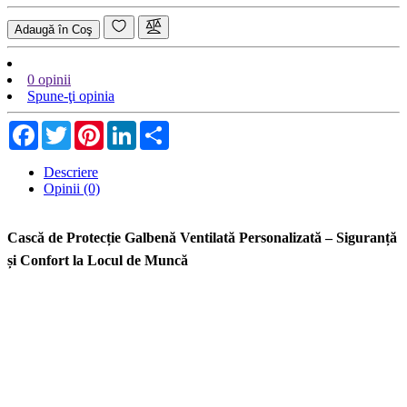
Adaugă în Coş
0 opinii
Spune-ţi opinia
Facebook
Twitter
Pinterest
LinkedIn
Share
Descriere
Opinii (0)
Cască de Protecție Galbenă Ventilată Personalizată – Siguranță
și Confort la Locul de Muncă