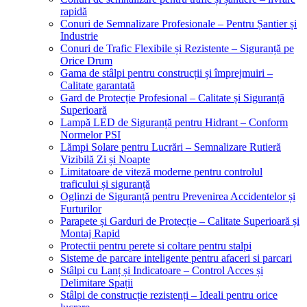
rapidă
Conuri de Semnalizare Profesionale – Pentru Șantier și
Industrie
Conuri de Trafic Flexibile și Rezistente – Siguranță pe
Orice Drum
Gama de stâlpi pentru construcții și împrejmuiri –
Calitate garantată
Gard de Protecție Profesional – Calitate și Siguranță
Superioară
Lampă LED de Siguranță pentru Hidrant – Conform
Normelor PSI
Lămpi Solare pentru Lucrări – Semnalizare Rutieră
Vizibilă Zi și Noapte
Limitatoare de viteză moderne pentru controlul
traficului și siguranță
Oglinzi de Siguranță pentru Prevenirea Accidentelor și
Furturilor
Parapete și Garduri de Protecție – Calitate Superioară și
Montaj Rapid
Protectii pentru perete si coltare pentru stalpi
Sisteme de parcare inteligente pentru afaceri si parcari
Stâlpi cu Lanț și Indicatoare – Control Acces și
Delimitare Spații
Stâlpi de construcție rezistenți – Ideali pentru orice