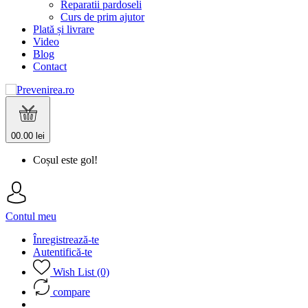
Reparatii pardoseli
Curs de prim ajutor
Plată și livrare
Video
Blog
Contact
0
0.00 lei
Coșul este gol!
Contul meu
Înregistrează-te
Autentifică-te
Wish List (0)
compare