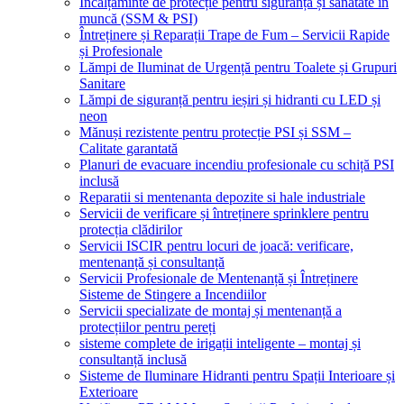
Încălțăminte de protecție pentru siguranță și sănătate în
muncă (SSM & PSI)
Întreținere și Reparații Trape de Fum – Servicii Rapide
și Profesionale
Lămpi de Iluminat de Urgență pentru Toalete și Grupuri
Sanitare
Lămpi de siguranță pentru ieșiri și hidranti cu LED și
neon
Mănuși rezistente pentru protecție PSI și SSM –
Calitate garantată
Planuri de evacuare incendiu profesionale cu schiță PSI
inclusă
Reparatii si mentenanta depozite si hale industriale
Servicii de verificare și întreținere sprinklere pentru
protecția clădirilor
Servicii ISCIR pentru locuri de joacă: verificare,
mentenanță și consultanță
Servicii Profesionale de Mentenanță și Întreținere
Sisteme de Stingere a Incendiilor
Servicii specializate de montaj și mentenanță a
protecțiilor pentru pereți
sisteme complete de irigații inteligente – montaj și
consultanță inclusă
Sisteme de Iluminare Hidranti pentru Spații Interioare și
Exterioare