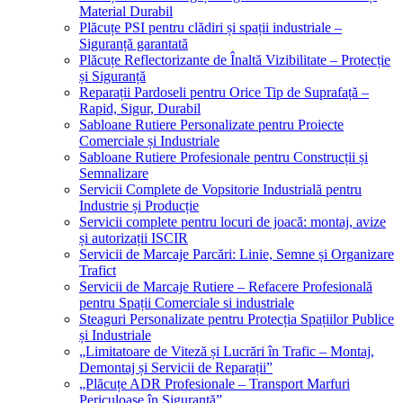
Material Durabil
Plăcuțe PSI pentru clădiri și spații industriale –
Siguranță garantată
Plăcuțe Reflectorizante de Înaltă Vizibilitate – Protecție
și Siguranță
Reparații Pardoseli pentru Orice Tip de Suprafață –
Rapid, Sigur, Durabil
Sabloane Rutiere Personalizate pentru Proiecte
Comerciale și Industriale
Sabloane Rutiere Profesionale pentru Construcții și
Semnalizare
Servicii Complete de Vopsitorie Industrială pentru
Industrie și Producție
Servicii complete pentru locuri de joacă: montaj, avize
și autorizații ISCIR
Servicii de Marcaje Parcări: Linie, Semne și Organizare
Trafict
Servicii de Marcaje Rutiere – Refacere Profesională
pentru Spații Comerciale si industriale
Steaguri Personalizate pentru Protecția Spațiilor Publice
și Industriale
„Limitatoare de Viteză și Lucrări în Trafic – Montaj,
Demontaj și Servicii de Reparații”
„Plăcuțe ADR Profesionale – Transport Marfuri
Periculoase în Siguranță”