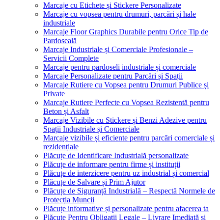
Marcaje cu Etichete și Stickere Personalizate
Marcaje cu vopsea pentru drumuri, parcări și hale
industriale
Marcaje Floor Graphics Durabile pentru Orice Tip de
Pardoseală
Marcaje Industriale și Comerciale Profesionale –
Servicii Complete
Marcaje pentru pardoseli industriale și comerciale
Marcaje Personalizate pentru Parcări și Spații
Marcaje Rutiere cu Vopsea pentru Drumuri Publice și
Private
Marcaje Rutiere Perfecte cu Vopsea Rezistentă pentru
Beton și Asfalt
Marcaje Vizibile cu Stickere și Benzi Adezive pentru
Spații Industriale și Comerciale
Marcaje vizibile și eficiente pentru parcări comerciale și
rezidențiale
Plăcuțe de Identificare Industrială personalizate
Plăcuțe de informare pentru firme și instituții
Plăcuțe de interzicere pentru uz industrial și comercial
Plăcuțe de Salvare și Prim Ajutor
Plăcuțe de Siguranță Industrială – Respectă Normele de
Protecția Muncii
Plăcuțe informative și personalizate pentru afacerea ta
Plăcuțe Pentru Obligații Legale – Livrare Imediată și