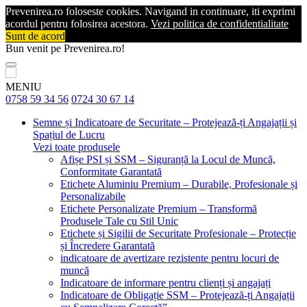
Prevenirea.ro foloseste cookies. Navigand in continuare, iti exprimi
acordul pentru folosirea acestora.
Vezi politica de confidentialitate
Sunt de acord
Bun venit pe Prevenirea.ro!
MENIU
0758 59 34 56
0724 30 67 14
Semne și Indicatoare de Securitate – Protejează-ți Angajații și
Spațiul de Lucru
Vezi toate produsele
Afișe PSI și SSM – Siguranță la Locul de Muncă,
Conformitate Garantată
Etichete Aluminiu Premium – Durabile, Profesionale și
Personalizabile
Etichete Personalizate Premium – Transformă
Produsele Tale cu Stil Unic
Etichete și Sigilii de Securitate Profesionale – Protecție
și Încredere Garantată
indicatoare de avertizare rezistente pentru locuri de
muncă
Indicatoare de informare pentru clienți și angajați
Indicatoare de Obligație SSM – Protejează-ți Angajații