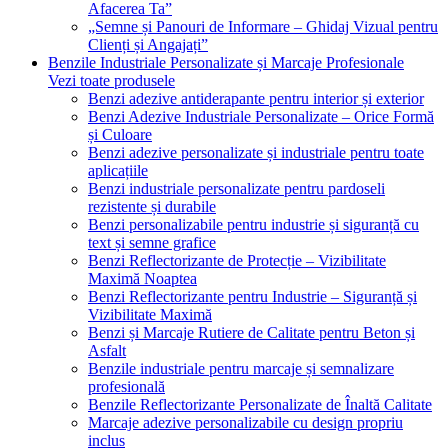
Afacerea Ta”
„Semne și Panouri de Informare – Ghidaj Vizual pentru
Clienți și Angajați”
Benzile Industriale Personalizate și Marcaje Profesionale
Vezi toate produsele
Benzi adezive antiderapante pentru interior și exterior
Benzi Adezive Industriale Personalizate – Orice Formă
și Culoare
Benzi adezive personalizate și industriale pentru toate
aplicațiile
Benzi industriale personalizate pentru pardoseli
rezistente și durabile
Benzi personalizabile pentru industrie și siguranță cu
text și semne grafice
Benzi Reflectorizante de Protecție – Vizibilitate
Maximă Noaptea
Benzi Reflectorizante pentru Industrie – Siguranță și
Vizibilitate Maximă
Benzi și Marcaje Rutiere de Calitate pentru Beton și
Asfalt
Benzile industriale pentru marcaje și semnalizare
profesională
Benzile Reflectorizante Personalizate de Înaltă Calitate
Marcaje adezive personalizabile cu design propriu
inclus