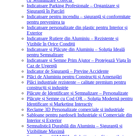
cu Semnalizare Corectă”
Indicatoare Parking Profesionale – Organizare și
Siguranță în Parcări
Indicatoare pentru incendiu – siguranță și conformitate
pentru prevenirea ta
Indicatoare personalizate din plastic pentru Interior și
Exterior
Indicatoare Rutiere din Aluminiu – Rezistente și
Vizibile în Orice Condiții
Indicatoare și Plăcuțe din Aluminiu – Soluția Ideală
pentru Semnalizare
Indicatoare și Semne Prim Ajutor – Protejează Viața în
Caz de Urgență
Indicator de Siguranță – Previne Accidente
Plăci de Aluminiu pentru Construcții și Amenajări
Plăci industriale rezistente – calitate premium pentru
construcții și industrie
Plăcuțe de Identificare și Semnalizare – Personalizate
Plăcuțe și Semne cu Cod QR – Soluția Modernă pentru
Identificare și Marketing Interactiv
Reclame 3D Personalizate comerciale si industriale
Sabloane pentru pardoseli Industriale și Comerciale din
Interior și Exterior
Semnalistică Durabilă din Aluminiu – Siguranță și
Vizibilitate Maximă