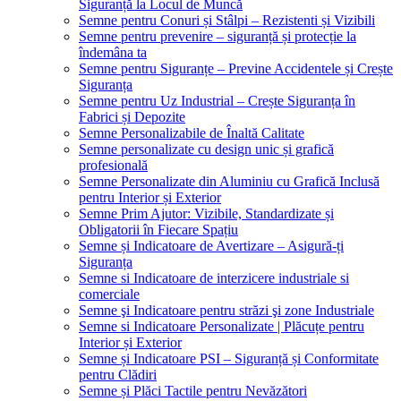
Siguranță la Locul de Muncă
Semne pentru Conuri și Stâlpi – Rezistenti și Vizibili
Semne pentru prevenire – siguranță și protecție la
îndemâna ta
Semne pentru Siguranțe – Previne Accidentele și Crește
Siguranța
Semne pentru Uz Industrial – Crește Siguranța în
Fabrici și Depozite
Semne Personalizabile de Înaltă Calitate
Semne personalizate cu design unic și grafică
profesională
Semne Personalizate din Aluminiu cu Grafică Inclusă
pentru Interior și Exterior
Semne Prim Ajutor: Vizibile, Standardizate și
Obligatorii în Fiecare Spațiu
Semne și Indicatoare de Avertizare – Asigură-ți
Siguranța
Semne si Indicatoare de interzicere industriale si
comerciale
Semne şi Indicatoare pentru străzi şi zone Industriale
Semne si Indicatoare Personalizate | Plăcuțe pentru
Interior și Exterior
Semne și Indicatoare PSI – Siguranță și Conformitate
pentru Clădiri
Semne și Plăci Tactile pentru Nevăzători