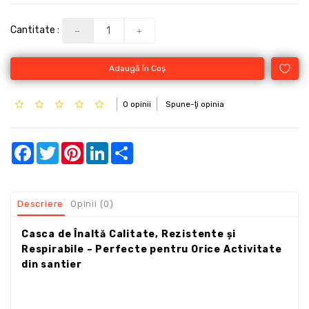
Cantitate :
Adaugă În Coş
0 opinii
Spune-ţi opinia
Facebook
Twitter
Pinterest
LinkedIn
Share
Descriere
Opinii (0)
Casca de Înaltă Calitate, Rezistente și
Respirabile – Perfecte pentru Orice Activitate
din santier