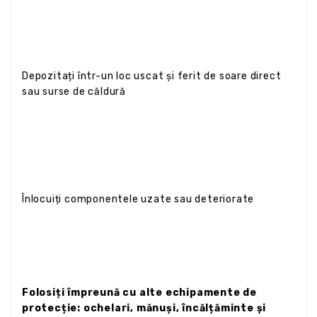
Depozitați într-un loc uscat și ferit de soare direct
sau surse de căldură
Înlocuiți componentele uzate sau deteriorate
Folosiți împreună cu alte echipamente de
protecție: ochelari, mănuși, încălțăminte și