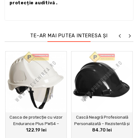
protecție auditivă .
TE-AR MAI PUTEA INTERESA ȘI
Casca de protecție cu vizor
Cască Neagră Profesională
Endurance Plus PW54 –
Personalizată – Rezistentă și
122.19 lei
84.70 lei
Siguranță și protecție pentru
Modernă
aplicații electrice