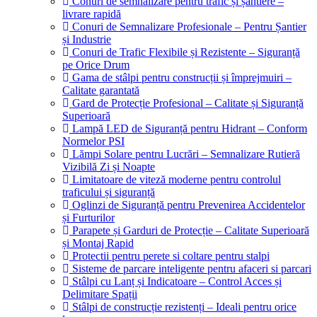
Conuri de semnalizare pentru trafic și șantiere –
livrare rapidă
Conuri de Semnalizare Profesionale – Pentru Șantier
și Industrie
Conuri de Trafic Flexibile și Rezistente – Siguranță
pe Orice Drum
Gama de stâlpi pentru construcții și împrejmuiri –
Calitate garantată
Gard de Protecție Profesional – Calitate și Siguranță
Superioară
Lampă LED de Siguranță pentru Hidrant – Conform
Normelor PSI
Lămpi Solare pentru Lucrări – Semnalizare Rutieră
Vizibilă Zi și Noapte
Limitatoare de viteză moderne pentru controlul
traficului și siguranță
Oglinzi de Siguranță pentru Prevenirea Accidentelor
și Furturilor
Parapete și Garduri de Protecție – Calitate Superioară
și Montaj Rapid
Protectii pentru perete si coltare pentru stalpi
Sisteme de parcare inteligente pentru afaceri si parcari
Stâlpi cu Lanț și Indicatoare – Control Acces și
Delimitare Spații
Stâlpi de construcție rezistenți – Ideali pentru orice