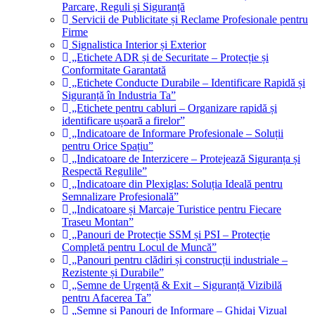
Parcare, Reguli și Siguranță
Servicii de Publicitate și Reclame Profesionale pentru
Firme
Signalistica Interior și Exterior
„Etichete ADR și de Securitate – Protecție și
Conformitate Garantată
„Etichete Conducte Durabile – Identificare Rapidă și
Siguranță în Industria Ta”
„Etichete pentru cabluri – Organizare rapidă și
identificare ușoară a firelor”
„Indicatoare de Informare Profesionale – Soluții
pentru Orice Spațiu”
„Indicatoare de Interzicere – Protejează Siguranța și
Respectă Regulile”
„Indicatoare din Plexiglas: Soluția Ideală pentru
Semnalizare Profesională”
„Indicatoare și Marcaje Turistice pentru Fiecare
Traseu Montan”
„Panouri de Protecție SSM și PSI – Protecție
Completă pentru Locul de Muncă”
„Panouri pentru clădiri și construcții industriale –
Rezistente și Durabile”
„Semne de Urgență & Exit – Siguranță Vizibilă
pentru Afacerea Ta”
„Semne și Panouri de Informare – Ghidaj Vizual