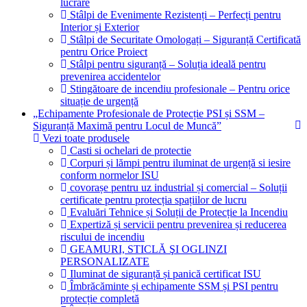
lucrare
Stâlpi de Evenimente Rezistenți – Perfecți pentru
Interior și Exterior
Stâlpi de Securitate Omologați – Siguranță Certificată
pentru Orice Proiect
Stâlpi pentru siguranță – Soluția ideală pentru
prevenirea accidentelor
Stingătoare de incendiu profesionale – Pentru orice
situație de urgență
„Echipamente Profesionale de Protecție PSI și SSM –
Siguranță Maximă pentru Locul de Muncă”
Vezi toate produsele
Casti si ochelari de protectie
Corpuri și lămpi pentru iluminat de urgență si iesire
conform normelor ISU
covorașe pentru uz industrial și comercial – Soluții
certificate pentru protecția spațiilor de lucru
Evaluări Tehnice și Soluții de Protecție la Incendiu
Expertiză și servicii pentru prevenirea și reducerea
riscului de incendiu
GEAMURI, STICLĂ ŞI OGLINZI
PERSONALIZATE
Iluminat de siguranță și panică certificat ISU
Îmbrăcăminte și echipamente SSM și PSI pentru
protecție completă