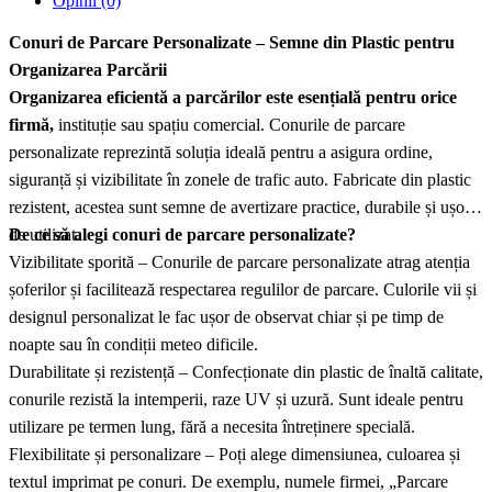
Opinii (0)
Conuri de Parcare Personalizate – Semne din Plastic pentru
Organizarea Parcării
Organizarea eficientă a parcărilor este esențială pentru orice
firmă,
instituție sau spațiu comercial. Conurile de parcare
personalizate reprezintă soluția ideală pentru a asigura ordine,
siguranță și vizibilitate în zonele de trafic auto. Fabricate din plastic
rezistent, acestea sunt semne de avertizare practice, durabile și ușor
de utilizat.
De ce să alegi conuri de parcare personalizate?
Vizibilitate sporită – Conurile de parcare personalizate atrag atenția
șoferilor și facilitează respectarea regulilor de parcare. Culorile vii și
designul personalizat le fac ușor de observat chiar și pe timp de
noapte sau în condiții meteo dificile.
Durabilitate și rezistență – Confecționate din plastic de înaltă calitate,
conurile rezistă la intemperii, raze UV și uzură. Sunt ideale pentru
utilizare pe termen lung, fără a necesita întreținere specială.
Flexibilitate și personalizare – Poți alege dimensiunea, culoarea și
textul imprimat pe conuri. De exemplu, numele firmei, „Parcare