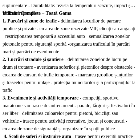
suplimentare - Durabilitate: rezistă la temperaturi scăzute, impact și
utilizare repetată
Utilizări Complete – Toată Gama
1. Parcări și zone de trafic
- delimitarea locurilor de parcare
publice și private - crearea de zone rezervate VIP, clienți sau angajați
- restricționarea temporară a accesului auto - semnalizarea zonelor
pietonale pentru siguranță sporită -organizarea traficului în parcări
mari și parcări de evenimente
2. Lucrări stradale și șantiere
- delimitarea zonelor de lucru pe
drum și trotuare - avertizarea șoferilor și pietonilor despre obstacole -
crearea de cursuri de trafic temporare - marcarea gropilor, șanțurilor
și traseelor pentru utilaje - protecția muncitorilor și a participanților la
trafic
3. Evenimente și activități temporare
- competiții sportive,
maratoane sau trasee de antrenament - parade, târguri și festivaluri în
aer liber - delimitarea culoarelor pentru pietoni, bicicliști sau
vehicule - trasee pentru activități recreative, jocuri și concursuri -
crearea de zone de siguranță și organizare în spații publice
4. Școli de șoferi și instruire auto
- trasee pentru exerciții practice