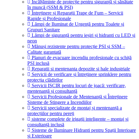
Încălțăminte de protecție pentru siguranță și sănătate
în muncă (SSM & PSI)
Întreținere și Reparații Trape de Fum – Servicii
Rapide și Profesionale
Lămpi de Iluminat de Urgență pentru Toalete și
Grupuri Sanitare
Lămpi de siguranță pentru ieșiri și hidranti cu LED și
neon
Mănuși rezistente pentru protecție PSI și SSM –
Calitate garantată
Planuri de evacuare incendiu profesionale cu schiță
PSI inclusă
Reparatii si mentenanta depozite si hale industriale
Servicii de verificare și întreținere sprinklere pentru
protecția clădirilor
Servicii ISCIR pentru locuri de joacă: verificare,
mentenanță și consultanță
Servicii Profesionale de Mentenanță și Întreținere
Sisteme de Stingere a Incendiilor
Servicii specializate de montaj și mentenanță a
protecțiilor pentru pereți
sisteme complete de irigații inteligente – montaj și
consultanță inclusă
Sisteme de Iluminare Hidranti pentru Spații Interioare
și Exterioare