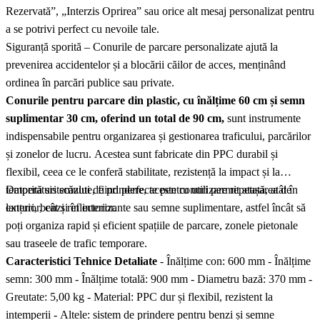
Rezervată”, „Interzis Oprirea” sau orice alt mesaj personalizat pentru
a se potrivi perfect cu nevoile tale.
Siguranță sporită – Conurile de parcare personalizate ajută la
prevenirea accidentelor și a blocării căilor de acces, menținând
ordinea în parcări publice sau private.
Conurile pentru parcare din plastic, cu înălțime 60 cm și semn
suplimentar 30 cm, oferind un total de 90 cm,
sunt instrumente
indispensabile pentru organizarea și gestionarea traficului, parcărilor
și zonelor de lucru. Acestea sunt fabricate din PPC durabil și
flexibil, ceea ce le conferă stabilitate, rezistență la impact și la
temperaturi scăzute, fiind perfecte pentru utilizare repetată, atât în
Datorită sistemului de prindere, aceste conuri permit atașarea de
exterior, cât și în interior.
lanțuri, benzi reflectorizante sau semne suplimentare, astfel încât să
poți organiza rapid și eficient spațiile de parcare, zonele pietonale
sau traseele de trafic temporare.
Caracteristici Tehnice Detaliate
- Înălțime con: 600 mm - Înălțime
semn: 300 mm - Înălțime totală: 900 mm - Diametru bază: 370 mm -
Greutate: 5,00 kg - Material: PPC dur și flexibil, rezistent la
intemperii - Altele: sistem de prindere pentru benzi și semne