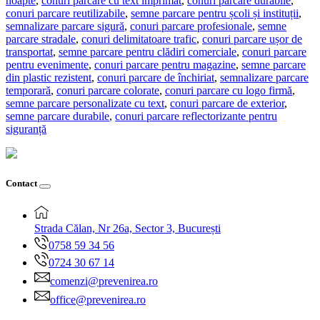
noapte
,
conuri parcare cu text imprimat
,
conuri parcare durabile
,
conuri parcare reutilizabile
,
semne parcare pentru școli și instituții
,
semnalizare parcare sigură
,
conuri parcare profesionale
,
semne
parcare stradale
,
conuri delimitatoare trafic
,
conuri parcare ușor de
transportat
,
semne parcare pentru clădiri comerciale
,
conuri parcare
pentru evenimente
,
conuri parcare pentru magazine
,
semne parcare
din plastic rezistent
,
conuri parcare de închiriat
,
semnalizare parcare
temporară
,
conuri parcare colorate
,
conuri parcare cu logo firmă
,
semne parcare personalizate cu text
,
conuri parcare de exterior
,
semne parcare durabile
,
conuri parcare reflectorizante pentru
siguranță
Contact
Strada Călan, Nr 26a, Sector 3, București
0758 59 34 56
0724 30 67 14
comenzi@prevenirea.ro
office@prevenirea.ro