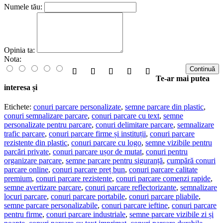
Numele tău:
Opinia ta:
Nota:
Continuă
Te-ar mai putea
interesa și
Etichete:
conuri parcare personalizate
,
semne parcare din plastic
,
conuri semnalizare parcare
,
conuri parcare cu text
,
semne
personalizate pentru parcare
,
conuri delimitare parcare
,
semnalizare
trafic parcare
,
conuri parcare firme și instituții
,
conuri parcare
rezistente din plastic
,
conuri parcare cu logo
,
semne vizibile pentru
parcări private
,
conuri parcare ușor de mutat
,
conuri pentru
organizare parcare
,
semne parcare pentru siguranță
,
cumpără conuri
parcare online
,
conuri parcare preț bun
,
conuri parcare calitate
premium
,
conuri parcare rezistente
,
conuri parcare comenzi rapide
,
semne avertizare parcare
,
conuri parcare reflectorizante
,
semnalizare
locuri parcare
,
conuri parcare portabile
,
conuri parcare pliabile
,
semne parcare personalizabile
,
conuri parcare ieftine
,
conuri parcare
pentru firme
,
conuri parcare industriale
,
semne parcare vizibile zi și