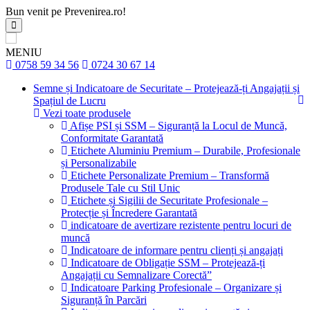
Bun venit pe Prevenirea.ro!
MENIU
0758 59 34 56
0724 30 67 14
Semne și Indicatoare de Securitate – Protejează-ți Angajații și
Spațiul de Lucru
Vezi toate produsele
Afișe PSI și SSM – Siguranță la Locul de Muncă,
Conformitate Garantată
Etichete Aluminiu Premium – Durabile, Profesionale
și Personalizabile
Etichete Personalizate Premium – Transformă
Produsele Tale cu Stil Unic
Etichete și Sigilii de Securitate Profesionale –
Protecție și Încredere Garantată
indicatoare de avertizare rezistente pentru locuri de
muncă
Indicatoare de informare pentru clienți și angajați
Indicatoare de Obligație SSM – Protejează-ți
Angajații cu Semnalizare Corectă”
Indicatoare Parking Profesionale – Organizare și
Siguranță în Parcări