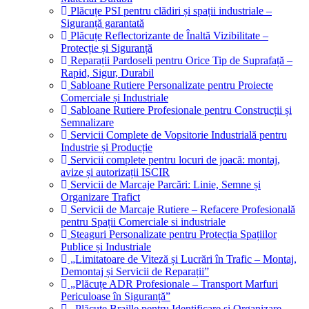
Plăcuțe PSI pentru clădiri și spații industriale –
Siguranță garantată
Plăcuțe Reflectorizante de Înaltă Vizibilitate –
Protecție și Siguranță
Reparații Pardoseli pentru Orice Tip de Suprafață –
Rapid, Sigur, Durabil
Sabloane Rutiere Personalizate pentru Proiecte
Comerciale și Industriale
Sabloane Rutiere Profesionale pentru Construcții și
Semnalizare
Servicii Complete de Vopsitorie Industrială pentru
Industrie și Producție
Servicii complete pentru locuri de joacă: montaj,
avize și autorizații ISCIR
Servicii de Marcaje Parcări: Linie, Semne și
Organizare Trafict
Servicii de Marcaje Rutiere – Refacere Profesională
pentru Spații Comerciale si industriale
Steaguri Personalizate pentru Protecția Spațiilor
Publice și Industriale
„Limitatoare de Viteză și Lucrări în Trafic – Montaj,
Demontaj și Servicii de Reparații”
„Plăcuțe ADR Profesionale – Transport Marfuri
Periculoase în Siguranță”
„Plăcuțe Braille pentru Identificare și Organizare –