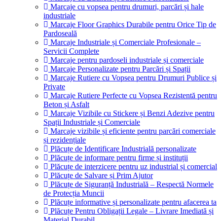
Marcaje cu vopsea pentru drumuri, parcări și hale
industriale
Marcaje Floor Graphics Durabile pentru Orice Tip de
Pardoseală
Marcaje Industriale și Comerciale Profesionale –
Servicii Complete
Marcaje pentru pardoseli industriale și comerciale
Marcaje Personalizate pentru Parcări și Spații
Marcaje Rutiere cu Vopsea pentru Drumuri Publice și
Private
Marcaje Rutiere Perfecte cu Vopsea Rezistentă pentru
Beton și Asfalt
Marcaje Vizibile cu Stickere și Benzi Adezive pentru
Spații Industriale și Comerciale
Marcaje vizibile și eficiente pentru parcări comerciale
și rezidențiale
Plăcuțe de Identificare Industrială personalizate
Plăcuțe de informare pentru firme și instituții
Plăcuțe de interzicere pentru uz industrial și comercial
Plăcuțe de Salvare și Prim Ajutor
Plăcuțe de Siguranță Industrială – Respectă Normele
de Protecția Muncii
Plăcuțe informative și personalizate pentru afacerea ta
Plăcuțe Pentru Obligații Legale – Livrare Imediată și
Material Durabil