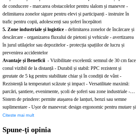
de conducere - marcarea obstacolelor pentru slalom și manevre -
delimitarea zonelor sigure pentru elevi și participanți - instruire în
trafic pentru copii, adolescenți sau șoferi începători
5. Zone industriale și logistice
- delimitarea zonelor de încărcare și
descărcare - organizarea fluxului de pietoni și vehicule - avertizarea
în jurul utilajelor sau depozitelor - protecția spațiilor de lucru și
prevenirea accidentelor
Avantaje și Beneficii
- Vizibilitate excelentă: semnul de 30 cm face
conul vizibil de la distanță - Durabil și stabil: PPC rezistent și
greutate de 5 kg pentru stabilitate chiar și în condiții de vânt -
Rezistență la temperaturi scăzute și impact - Versatilitate maximă:
parcări, șantiere, evenimente, școli de șoferi sau zone industriale -
Sistem de prindere: permite atașarea de lanțuri, benzi sau semne
suplimentare - Ușor de manevrat: design ergonomic pentru mutare și
stivuire rapidă - Siguranță sporită: delimitează eficient spațiile și
Citeste mai mult
reduce riscul de accidente
Spune-ţi opinia