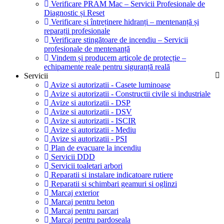
Verificare PRAM Mac – Servicii Profesionale de
Diagnostic și Reset
Verificare și întreținere hidranți – mentenanță și
reparații profesionale
Verificare stingătoare de incendiu – Servicii
profesionale de mentenanță
Vindem și producem articole de protecție –
echipamente reale pentru siguranță reală
Servicii
Avize si autorizatii - Casete luminoase
Avize si autorizatii - Constructii civile si industriale
Avize si autorizatii - DSP
Avize si autorizatii - DSV
Avize si autorizatii - ISCIR
Avize si autorizatii - Mediu
Avize si autorizatii - PSI
Plan de evacuare la incendiu
Servicii DDD
Servicii toaletari arbori
Reparatii si instalare indicatoare rutiere
Reparatii si schimbari geamuri si oglinzi
Marcaj exterior
Marcaj pentru beton
Marcaj pentru parcari
Marcaj pentru pardoseala