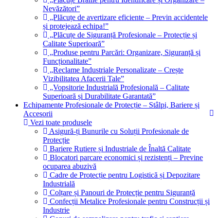
Nevăzători”
„Plăcuțe de avertizare eficiente – Previn accidentele
și protejează echipa!”
„Plăcuțe de Siguranță Profesionale – Protecție și
Calitate Superioară”
„Produse pentru Parcări: Organizare, Siguranță și
Funcționalitate”
„Reclame Industriale Personalizate – Crește
Vizibilitatea Afacerii Tale”
„Vopsitorie Industrială Profesională – Calitate
Superioară și Durabilitate Garantată”
Echipamente Profesionale de Protecție – Stâlpi, Bariere și
Accesorii
Vezi toate produsele
Asigură-ți Bunurile cu Soluții Profesionale de
Protecție
Bariere Rutiere și Industriale de Înaltă Calitate
Blocatori parcare economici și rezistenți – Previne
ocuparea abuzivă
Cadre de Protecție pentru Logistică și Depozitare
Industrială
Colțare și Panouri de Protecție pentru Siguranță
Confecții Metalice Profesionale pentru Construcții și
Industrie