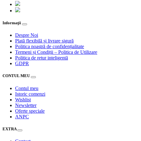
Informaţii
Despre Noi
Plată flexibilă și livrare sigură
Politica noastră de confidențialitate
Termeni și Condiții – Politica de Utilizare
Politica de retur inteligentă
GDPR
CONTUL MEU
Contul meu
Istoric comenzi
Wishlist
Newsletter
Oferte speciale
ANPC
EXTRA