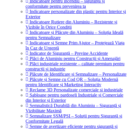
Indicatoare pentru incendiu – siguranță și
conformitate pentru prevenirea ta
Indicatoare personalizate din plastic pentru Interior și
Exterior
Indicatoare Rutiere din Aluminiu – Rezistente și
Vizibile în Orice Condiții
Indicatoare și Plăcuțe din Aluminiu – Soluția Ideală
pentru Semnalizare
Indicatoare și Semne Prim Ajutor – Protejează Viața
în Caz de Urgență
Indicator de Siguranță – Previne Accidente
Plăci de Aluminiu pentru Construcții și Amenajări
Plăci industriale rezistente – calitate premium pentru
construcții și industrie
Plăcuțe de Identificare și Semnalizare – Personalizate
Plăcuțe și Semne cu Cod QR – Soluția Modernă
pentru Identificare și Marketing Interactiv
Reclame 3D Personalizate comerciale si industriale
Sabloane pentru pardoseli Industriale și Comerciale
din Interior și Exterior
Semnalistică Durabilă din Aluminiu – Siguranță și
Vizibilitate Maximă
Semnalizare SSM/PSI – Soluții pentru Siguranță și
Conformitate Legală
Semne de avertizare eficiente pentru siguranță și