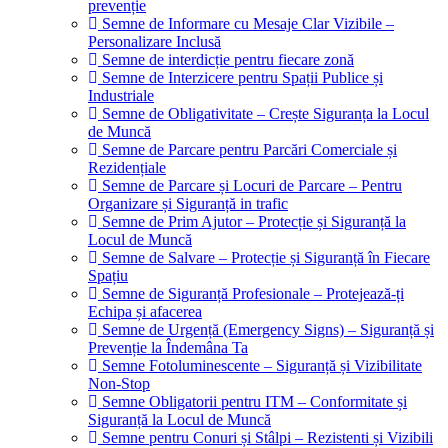
prevenție
Semne de Informare cu Mesaje Clar Vizibile –
Personalizare Inclusă
Semne de interdicție pentru fiecare zonă
Semne de Interzicere pentru Spații Publice și
Industriale
Semne de Obligativitate – Crește Siguranța la Locul
de Muncă
Semne de Parcare pentru Parcări Comerciale și
Rezidențiale
Semne de Parcare și Locuri de Parcare – Pentru
Organizare și Siguranță in trafic
Semne de Prim Ajutor – Protecție și Siguranță la
Locul de Muncă
Semne de Salvare – Protecție și Siguranță în Fiecare
Spațiu
Semne de Siguranță Profesionale – Protejează-ți
Echipa și afacerea
Semne de Urgență (Emergency Signs) – Siguranță și
Prevenție la Îndemâna Ta
Semne Fotoluminescente – Siguranță și Vizibilitate
Non-Stop
Semne Obligatorii pentru ITM – Conformitate și
Siguranță la Locul de Muncă
Semne pentru Conuri și Stâlpi – Rezistenti și Vizibili