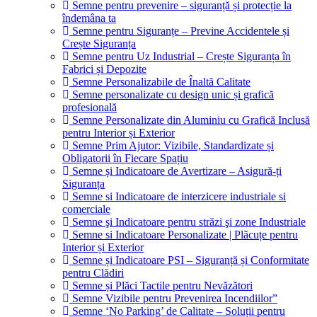
Semne pentru prevenire – siguranță și protecție la
îndemâna ta
Semne pentru Siguranțe – Previne Accidentele și
Crește Siguranța
Semne pentru Uz Industrial – Crește Siguranța în
Fabrici și Depozite
Semne Personalizabile de Înaltă Calitate
Semne personalizate cu design unic și grafică
profesională
Semne Personalizate din Aluminiu cu Grafică Inclusă
pentru Interior și Exterior
Semne Prim Ajutor: Vizibile, Standardizate și
Obligatorii în Fiecare Spațiu
Semne și Indicatoare de Avertizare – Asigură-ți
Siguranța
Semne si Indicatoare de interzicere industriale si
comerciale
Semne şi Indicatoare pentru străzi şi zone Industriale
Semne si Indicatoare Personalizate | Plăcuțe pentru
Interior și Exterior
Semne și Indicatoare PSI – Siguranță și Conformitate
pentru Clădiri
Semne și Plăci Tactile pentru Nevăzători
Semne Vizibile pentru Prevenirea Incendiilor”
Semne ‘No Parking’ de Calitate – Soluții pentru