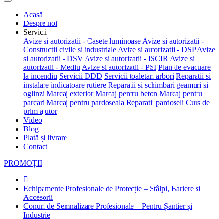
Acasă
Despre noi
Servicii
Avize si autorizatii - Casete luminoase
Avize si autorizatii -
Constructii civile si industriale
Avize si autorizatii - DSP
Avize
si autorizatii - DSV
Avize si autorizatii - ISCIR
Avize si
autorizatii - Mediu
Avize si autorizatii - PSI
Plan de evacuare
la incendiu
Servicii DDD
Servicii toaletari arbori
Reparatii si
instalare indicatoare rutiere
Reparatii si schimbari geamuri si
oglinzi
Marcaj exterior
Marcaj pentru beton
Marcaj pentru
parcari
Marcaj pentru pardoseala
Reparatii pardoseli
Curs de
prim ajutor
Video
Blog
Plată și livrare
Contact
PROMOȚII
Echipamente Profesionale de Protecție – Stâlpi, Bariere și
Accesorii
Conuri de Semnalizare Profesionale – Pentru Șantier și
Industrie