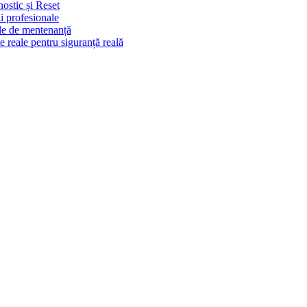
ostic și Reset
ii profesionale
ale de mentenanță
 reale pentru siguranță reală