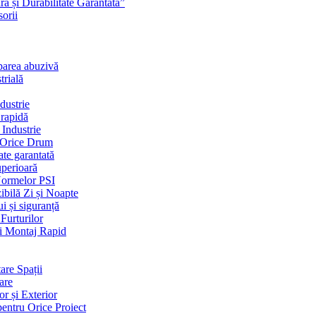
ră și Durabilitate Garantată”
orii
uparea abuzivă
trială
dustrie
 rapidă
 Industrie
e Orice Drum
ate garantată
uperioară
ormelor PSI
ibilă Zi și Noapte
i și siguranță
Furturilor
și Montaj Rapid
are Spații
rare
or și Exterior
pentru Orice Proiect