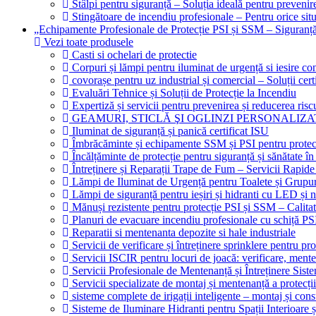
Stâlpi pentru siguranță – Soluția ideală pentru prevenir
Stingătoare de incendiu profesionale – Pentru orice situ
„Echipamente Profesionale de Protecție PSI și SSM – Sigura
Vezi toate produsele
Casti si ochelari de protectie
Corpuri și lămpi pentru iluminat de urgență si iesire 
covorașe pentru uz industrial și comercial – Soluții certi
Evaluări Tehnice și Soluții de Protecție la Incendiu
Expertiză și servicii pentru prevenirea și reducerea risc
GEAMURI, STICLĂ ŞI OGLINZI PERSONALIZA
Iluminat de siguranță și panică certificat ISU
Îmbrăcăminte și echipamente SSM și PSI pentru protec
Încălțăminte de protecție pentru siguranță și sănătate
Întreținere și Reparații Trape de Fum – Servicii Rapide
Lămpi de Iluminat de Urgență pentru Toalete și Grupur
Lămpi de siguranță pentru ieșiri și hidranti cu LED și 
Mănuși rezistente pentru protecție PSI și SSM – Calitat
Planuri de evacuare incendiu profesionale cu schiță PS
Reparatii si mentenanta depozite si hale industriale
Servicii de verificare și întreținere sprinklere pentru prot
Servicii ISCIR pentru locuri de joacă: verificare, mente
Servicii Profesionale de Mentenanță și Întreținere Siste
Servicii specializate de montaj și mentenanță a protecții
sisteme complete de irigații inteligente – montaj și cons
Sisteme de Iluminare Hidranti pentru Spații Interioare ș