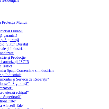
i rezidențiale
e Protecția Muncii
aterial Durabil
ță garantată
 și Siguranță
pid, Sigur, Durabil
le și Industriale
mnalizare
trie și Producție
și autorizații ISCIR
 Trafict
tru Spații Comerciale si industriale
 și Industriale
emontaj și Servicii de Reparații”
oase în Siguranță”
văzători”
 protejează echipa!”
ate Superioară”
ionalitate”
a Afacerii Tale”