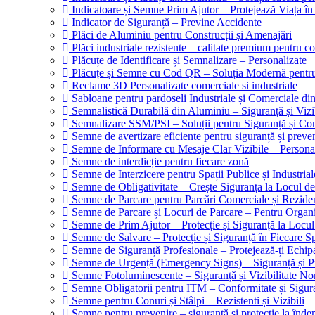
Indicatoare și Semne Prim Ajutor – Protejează Viața î
Indicator de Siguranță – Previne Accidente
Plăci de Aluminiu pentru Construcții și Amenajări
Plăci industriale rezistente – calitate premium pentru con
Plăcuțe de Identificare și Semnalizare – Personalizate
Plăcuțe și Semne cu Cod QR – Soluția Modernă pentru I
Reclame 3D Personalizate comerciale si industriale
Sabloane pentru pardoseli Industriale și Comerciale din 
Semnalistică Durabilă din Aluminiu – Siguranță și Vizi
Semnalizare SSM/PSI – Soluții pentru Siguranță și Co
Semne de avertizare eficiente pentru siguranță și preve
Semne de Informare cu Mesaje Clar Vizibile – Personal
Semne de interdicție pentru fiecare zonă
Semne de Interzicere pentru Spații Publice și Industrial
Semne de Obligativitate – Crește Siguranța la Locul 
Semne de Parcare pentru Parcări Comerciale și Reziden
Semne de Parcare și Locuri de Parcare – Pentru Organiza
Semne de Prim Ajutor – Protecție și Siguranță la Locu
Semne de Salvare – Protecție și Siguranță în Fiecare S
Semne de Siguranță Profesionale – Protejează-ți Echipa
Semne de Urgență (Emergency Signs) – Siguranță și P
Semne Fotoluminescente – Siguranță și Vizibilitate N
Semne Obligatorii pentru ITM – Conformitate și Sigur
Semne pentru Conuri și Stâlpi – Rezistenti și Vizibili
Semne pentru prevenire – siguranță și protecție la înde