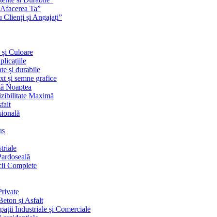
 Afacerea Ta”
Clienți și Angajați”
 și Culoare
licațiile
te și durabile
ext și semne grafice
imă Noaptea
izibilitate Maximă
falt
sională
us
triale
Pardoseală
cii Complete
rivate
eton și Asfalt
ații Industriale și Comerciale