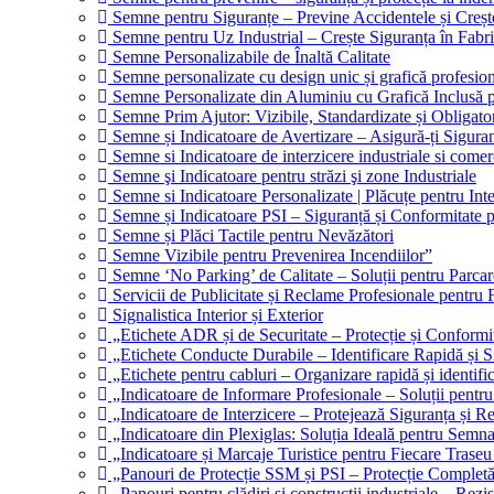
Semne pentru Siguranțe – Previne Accidentele și Creșt
Semne pentru Uz Industrial – Crește Siguranța în Fabri
Semne Personalizabile de Înaltă Calitate
Semne personalizate cu design unic și grafică profesio
Semne Personalizate din Aluminiu cu Grafică Inclusă pe
Semne Prim Ajutor: Vizibile, Standardizate și Obligator
Semne și Indicatoare de Avertizare – Asigură-ți Sigura
Semne si Indicatoare de interzicere industriale si comer
Semne şi Indicatoare pentru străzi şi zone Industriale
Semne si Indicatoare Personalizate | Plăcuțe pentru Inter
Semne și Indicatoare PSI – Siguranță și Conformitate p
Semne și Plăci Tactile pentru Nevăzători
Semne Vizibile pentru Prevenirea Incendiilor”
Semne ‘No Parking’ de Calitate – Soluții pentru Parcar
Servicii de Publicitate și Reclame Profesionale pentru 
Signalistica Interior și Exterior
„Etichete ADR și de Securitate – Protecție și Conformi
„Etichete Conducte Durabile – Identificare Rapidă și Si
„Etichete pentru cabluri – Organizare rapidă și identific
„Indicatoare de Informare Profesionale – Soluții pentru
„Indicatoare de Interzicere – Protejează Siguranța și R
„Indicatoare din Plexiglas: Soluția Ideală pentru Semna
„Indicatoare și Marcaje Turistice pentru Fiecare Trase
„Panouri de Protecție SSM și PSI – Protecție Complet
„Panouri pentru clădiri și construcții industriale – Rezi