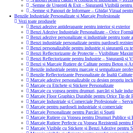
„Semne de Urgență & Exit – Siguranță Vizibilă pentru
„Semne și Panouri de Informare – Ghidaj Vizual pentru 
Benzile Industriale Personalizate și Marcaje Profesionale
Vezi toate produsele
Benzi adezive antiderapante pentru interior și exterior
Benzi Adezive Industriale Personalizate – Orice Formă
Benzi adezive personalizate și industriale pentru toate ap
Benzi industriale personalizate pentru pardoseli rezisten
Benzi personalizabile pentru industrie și siguranță cu t
Benzi Reflectorizante de Protecție – Vizibilitate Max
Benzi Reflectorizante pentru Industrie – Siguranță și V
Benzi și Marcaje Rutiere de Calitate pentru Beton și As
Benzile industriale pentru marcaje și semnalizare profe
Benzile Reflectorizante Personalizate de Înaltă Calitate
Marcaje adezive personalizabile cu design propriu incl
Marcaje cu Etichete și Stickere Personalizate
Marcaje cu vopsea pentru drumuri, parcări și hale indus
Marcaje Floor Graphics Durabile pentru Orice Tip de 
Marcaje Industriale și Comerciale Profesionale – Servi
Marcaje pentru pardoseli industriale și comerciale
Marcaje Personalizate pentru Parcări și Spații
Marcaje Rutiere cu Vopsea pentru Drumuri Publice și P
Marcaje Rutiere Perfecte cu Vopsea Rezistentă pentru B
Marcaje Vizibile cu Stickere și Benzi Adezive pentru Sp