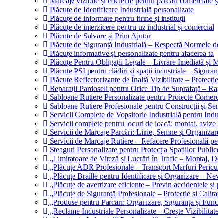
Marcaje vizibile și eficiente pentru parcări comerciale ș
Plăcuțe de Identificare Industrială personalizate
Plăcuțe de informare pentru firme și instituții
Plăcuțe de interzicere pentru uz industrial și comercial
Plăcuțe de Salvare și Prim Ajutor
Plăcuțe de Siguranță Industrială – Respectă Normele d
Plăcuțe informative și personalizate pentru afacerea ta
Plăcuțe Pentru Obligații Legale – Livrare Imediată și M
Plăcuțe PSI pentru clădiri și spații industriale – Siguran
Plăcuțe Reflectorizante de Înaltă Vizibilitate – Protecție
Reparații Pardoseli pentru Orice Tip de Suprafață – Ra
Sabloane Rutiere Personalizate pentru Proiecte Comercia
Sabloane Rutiere Profesionale pentru Construcții și Se
Servicii Complete de Vopsitorie Industrială pentru Indus
Servicii complete pentru locuri de joacă: montaj, avize 
Servicii de Marcaje Parcări: Linie, Semne și Organizare
Servicii de Marcaje Rutiere – Refacere Profesională pen
Steaguri Personalizate pentru Protecția Spațiilor Publice
„Limitatoare de Viteză și Lucrări în Trafic – Montaj, D
„Plăcuțe ADR Profesionale – Transport Marfuri Pericul
„Plăcuțe Braille pentru Identificare și Organizare – Ne
„Plăcuțe de avertizare eficiente – Previn accidentele și
„Plăcuțe de Siguranță Profesionale – Protecție și Calit
„Produse pentru Parcări: Organizare, Siguranță și Funcț
„Reclame Industriale Personalizate – Crește Vizibilitate