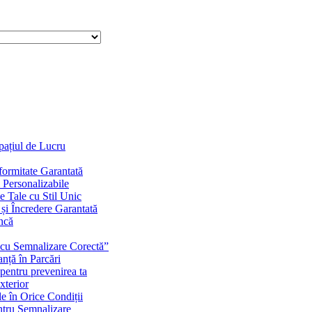
Spațiul de Lucru
ormitate Garantată
 Personalizabile
 Tale cu Stil Unic
e și Încredere Garantată
uncă
i cu Semnalizare Corectă”
nță în Parcări
pentru prevenirea ta
xterior
le în Orice Condiții
entru Semnalizare