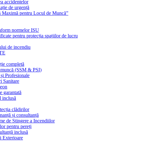
ea accidentelor
ație de urgență
nță Maximă pentru Locul de Muncă”
conform normelor ISU
ficate pentru protecția spațiilor de lucru
ului de incendiu
TE
ție completă
 în muncă (SSM & PSI)
 și Profesionale
i Sanitare
neon
e garantată
I inclusă
ecția clădirilor
nanță și consultanță
me de Stingere a Incendiilor
lor pentru pereți
ultanță inclusă
i Exterioare