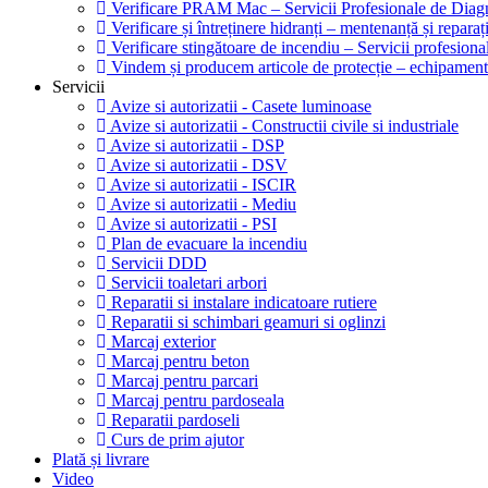
Verificare PRAM Mac – Servicii Profesionale de Diagn
Verificare și întreținere hidranți – mentenanță și reparaț
Verificare stingătoare de incendiu – Servicii profesion
Vindem și producem articole de protecție – echipamente
Servicii
Avize si autorizatii - Casete luminoase
Avize si autorizatii - Constructii civile si industriale
Avize si autorizatii - DSP
Avize si autorizatii - DSV
Avize si autorizatii - ISCIR
Avize si autorizatii - Mediu
Avize si autorizatii - PSI
Plan de evacuare la incendiu
Servicii DDD
Servicii toaletari arbori
Reparatii si instalare indicatoare rutiere
Reparatii si schimbari geamuri si oglinzi
Marcaj exterior
Marcaj pentru beton
Marcaj pentru parcari
Marcaj pentru pardoseala
Reparatii pardoseli
Curs de prim ajutor
Plată și livrare
Video