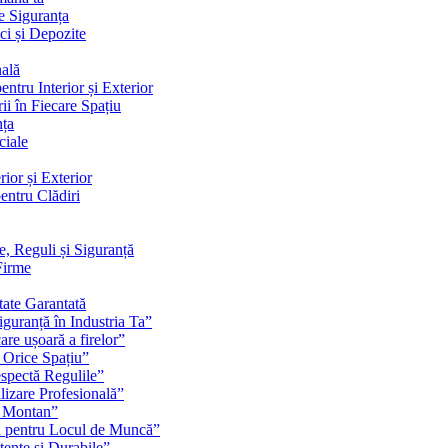
e Siguranța
ci și Depozite
nală
ntru Interior și Exterior
ii în Fiecare Spațiu
nța
ciale
ior și Exterior
entru Clădiri
e, Reguli și Siguranță
Firme
tate Garantată
guranță în Industria Ta”
are ușoară a firelor”
 Orice Spațiu”
espectă Regulile”
lizare Profesională”
u Montan”
ă pentru Locul de Muncă”
stente și Durabile”