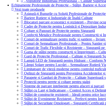
„Vopsitorie Industrială Profesională – Calitate Superioa
Echipamente Profesionale de Protecție – Stâlpi, Bariere și Acces
Vezi toate produsele
Asigură-ți Bunurile cu Soluții Profesionale de Protecție
Bariere Rutiere și Industriale de Înaltă Calitate
Blocatori parcare economici și rezistenți – Previne oc
Cadre de Protecție pentru Logistică și Depozitare Indus
Colțare și Panouri de Protecție pentru Siguranță
Confecții Metalice Profesionale pentru Construcții și In
Conuri de semnalizare pentru trafic și șantiere – livrare
Conuri de Semnalizare Profesionale – Pentru Șantier și
Conuri de Trafic Flexibile și Rezistente – Siguranță p
Gama de stâlpi pentru construcții și împrejmuiri – Calit
Gard de Protecție Profesional – Calitate și Siguranță S
Lampă LED de Siguranță pentru Hidrant – Conform N
Lămpi Solare pentru Lucrări – Semnalizare Rutieră Viz
Limitatoare de viteză moderne pentru controlul traficulu
Oglinzi de Siguranță pentru Prevenirea Accidentelor și 
Parapete și Garduri de Protecție – Calitate Superioară 
Protectii pentru perete si coltare pentru stalpi
Sisteme de parcare inteligente pentru afaceri si parcari
Stâlpi cu Lanț și Indicatoare – Control Acces și Delimit
Stâlpi de construcție rezistenți – Ideali pentru orice luc
Stâlpi de Evenimente Rezistenți – Perfecți pentru Interi
Stâlpi de Securitate Omologați – Siguranță Certificată 