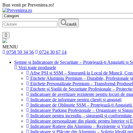
Bun venit pe Prevenirea.ro!
caută
MENIU
0758 59 34 56
0724 30 67 14
Semne și Indicatoare de Securitate – Protejează-ți Angajații și 
Vezi toate produsele
Afișe PSI și SSM – Siguranță la Locul de Muncă, Conf
Etichete Aluminiu Premium – Durabile, Profesionale și
Etichete Personalizate Premium – Transformă Produsele
Etichete și Sigilii de Securitate Profesionale – Protecți
indicatoare de avertizare rezistente pentru locuri de m
Indicatoare de informare pentru clienți și angajați
Indicatoare de Obligație SSM – Protejează-ți Angajați
Indicatoare Parking Profesionale – Organizare și Sigura
Indicatoare pentru incendiu – siguranță și conformitate 
Indicatoare personalizate din plastic pentru Interior și E
Indicatoare Rutiere din Aluminiu – Rezistente și Vizibi
Indicatoare și Plăcuțe din Aluminiu – Soluția Ideală p