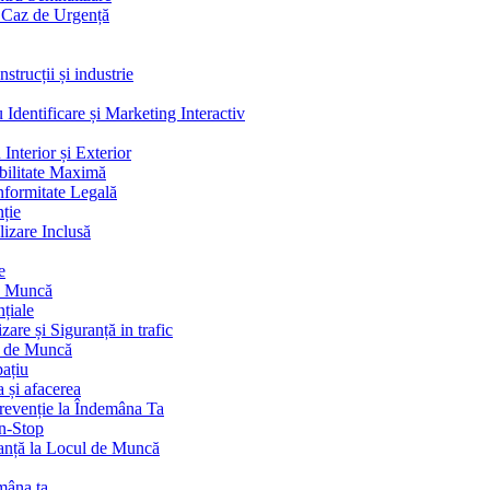
n Caz de Urgență
strucții și industrie
dentificare și Marketing Interactiv
Interior și Exterior
bilitate Maximă
nformitate Legală
nție
izare Inclusă
e
de Muncă
țiale
re și Siguranță in trafic
l de Muncă
pațiu
 și afacerea
revenție la Îndemâna Ta
on-Stop
anță la Locul de Muncă
mâna ta