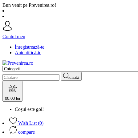
Bun venit pe Prevenirea.ro!
Contul meu
Înregistrează-te
Autentifică-te
caută
0
0.00 lei
Coșul este gol!
Wish List (0)
compare