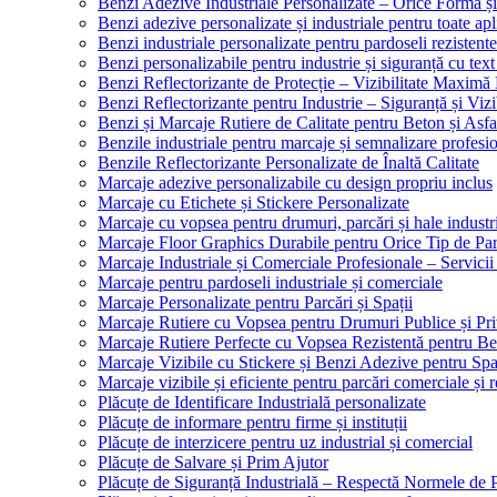
Benzi Adezive Industriale Personalizate – Orice Formă ș
Benzi adezive personalizate și industriale pentru toate apli
Benzi industriale personalizate pentru pardoseli rezistente
Benzi personalizabile pentru industrie și siguranță cu text
Benzi Reflectorizante de Protecție – Vizibilitate Maximă
Benzi Reflectorizante pentru Industrie – Siguranță și Viz
Benzi și Marcaje Rutiere de Calitate pentru Beton și Asfa
Benzile industriale pentru marcaje și semnalizare profesi
Benzile Reflectorizante Personalizate de Înaltă Calitate
Marcaje adezive personalizabile cu design propriu inclus
Marcaje cu Etichete și Stickere Personalizate
Marcaje cu vopsea pentru drumuri, parcări și hale industr
Marcaje Floor Graphics Durabile pentru Orice Tip de Pa
Marcaje Industriale și Comerciale Profesionale – Servici
Marcaje pentru pardoseli industriale și comerciale
Marcaje Personalizate pentru Parcări și Spații
Marcaje Rutiere cu Vopsea pentru Drumuri Publice și Pri
Marcaje Rutiere Perfecte cu Vopsea Rezistentă pentru Bet
Marcaje Vizibile cu Stickere și Benzi Adezive pentru Spaț
Marcaje vizibile și eficiente pentru parcări comerciale și r
Plăcuțe de Identificare Industrială personalizate
Plăcuțe de informare pentru firme și instituții
Plăcuțe de interzicere pentru uz industrial și comercial
Plăcuțe de Salvare și Prim Ajutor
Plăcuțe de Siguranță Industrială – Respectă Normele de 