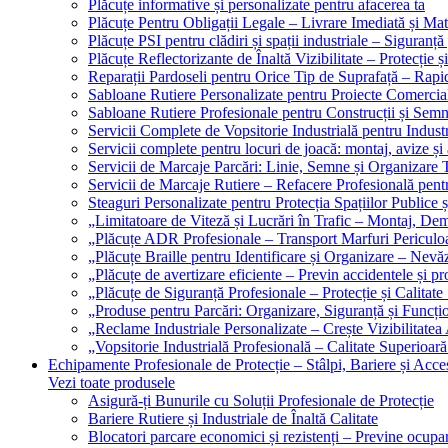
Plăcuțe informative și personalizate pentru afacerea ta
Plăcuțe Pentru Obligații Legale – Livrare Imediată și Mat
Plăcuțe PSI pentru clădiri și spații industriale – Siguranță
Plăcuțe Reflectorizante de Înaltă Vizibilitate – Protecție ș
Reparații Pardoseli pentru Orice Tip de Suprafață – Rapid
Sabloane Rutiere Personalizate pentru Proiecte Comerciale
Sabloane Rutiere Profesionale pentru Construcții și Semn
Servicii Complete de Vopsitorie Industrială pentru Industr
Servicii complete pentru locuri de joacă: montaj, avize și
Servicii de Marcaje Parcări: Linie, Semne și Organizare T
Servicii de Marcaje Rutiere – Refacere Profesională pentr
Steaguri Personalizate pentru Protecția Spațiilor Publice ș
„Limitatoare de Viteză și Lucrări în Trafic – Montaj, Dem
„Plăcuțe ADR Profesionale – Transport Marfuri Periculoa
„Plăcuțe Braille pentru Identificare și Organizare – Nevă
„Plăcuțe de avertizare eficiente – Previn accidentele și p
„Plăcuțe de Siguranță Profesionale – Protecție și Calitate
„Produse pentru Parcări: Organizare, Siguranță și Funcțio
„Reclame Industriale Personalizate – Crește Vizibilitatea 
„Vopsitorie Industrială Profesională – Calitate Superioară
Echipamente Profesionale de Protecție – Stâlpi, Bariere și Acces
Vezi toate produsele
Asigură-ți Bunurile cu Soluții Profesionale de Protecție
Bariere Rutiere și Industriale de Înaltă Calitate
Blocatori parcare economici și rezistenți – Previne ocupa