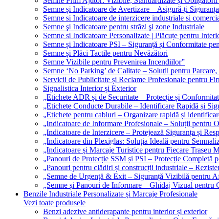
Semne Prim Ajutor: Vizibile, Standardizate și Obligatorii
Semne și Indicatoare de Avertizare – Asigură-ți Siguranța
Semne si Indicatoare de interzicere industriale si comerci
Semne şi Indicatoare pentru străzi şi zone Industriale
Semne si Indicatoare Personalizate | Plăcuțe pentru Interio
Semne și Indicatoare PSI – Siguranță și Conformitate pen
Semne și Plăci Tactile pentru Nevăzători
Semne Vizibile pentru Prevenirea Incendiilor”
Semne ‘No Parking’ de Calitate – Soluții pentru Parcare, 
Servicii de Publicitate și Reclame Profesionale pentru Fi
Signalistica Interior și Exterior
„Etichete ADR și de Securitate – Protecție și Conformita
„Etichete Conducte Durabile – Identificare Rapidă și Sigu
„Etichete pentru cabluri – Organizare rapidă și identificar
„Indicatoare de Informare Profesionale – Soluții pentru O
„Indicatoare de Interzicere – Protejează Siguranța și Res
„Indicatoare din Plexiglas: Soluția Ideală pentru Semnali
„Indicatoare și Marcaje Turistice pentru Fiecare Traseu 
„Panouri de Protecție SSM și PSI – Protecție Completă 
„Panouri pentru clădiri și construcții industriale – Reziste
„Semne de Urgență & Exit – Siguranță Vizibilă pentru A
„Semne și Panouri de Informare – Ghidaj Vizual pentru Cl
Benzile Industriale Personalizate și Marcaje Profesionale
Vezi toate produsele
Benzi adezive antiderapante pentru interior și exterior