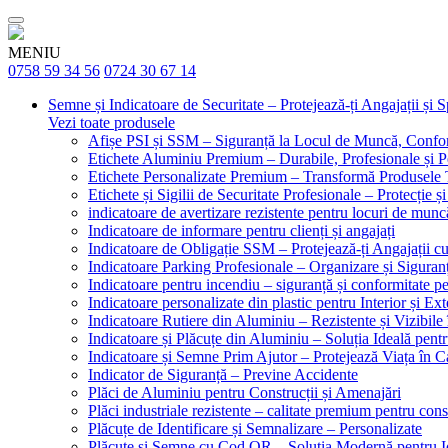
MENIU
0758 59 34 56
0724 30 67 14
Semne și Indicatoare de Securitate – Protejează-ți Angajații și 
Vezi toate produsele
Afișe PSI și SSM – Siguranță la Locul de Muncă, Confor
Etichete Aluminiu Premium – Durabile, Profesionale și P
Etichete Personalizate Premium – Transformă Produsele T
Etichete și Sigilii de Securitate Profesionale – Protecție ș
indicatoare de avertizare rezistente pentru locuri de munc
Indicatoare de informare pentru clienți și angajați
Indicatoare de Obligație SSM – Protejează-ți Angajații 
Indicatoare Parking Profesionale – Organizare și Siguranț
Indicatoare pentru incendiu – siguranță și conformitate pe
Indicatoare personalizate din plastic pentru Interior și Ext
Indicatoare Rutiere din Aluminiu – Rezistente și Vizibile 
Indicatoare și Plăcuțe din Aluminiu – Soluția Ideală pent
Indicatoare și Semne Prim Ajutor – Protejează Viața în 
Indicator de Siguranță – Previne Accidente
Plăci de Aluminiu pentru Construcții și Amenajări
Plăci industriale rezistente – calitate premium pentru const
Plăcuțe de Identificare și Semnalizare – Personalizate
Plăcuțe și Semne cu Cod QR – Soluția Modernă pentru Ide