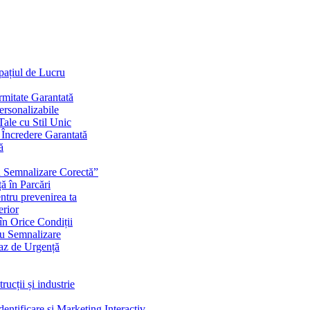
Spațiul de Lucru
mitate Garantată
ersonalizabile
ale cu Stil Unic
i Încredere Garantată
ă
cu Semnalizare Corectă”
ă în Parcări
ntru prevenirea ta
erior
în Orice Condiții
ru Semnalizare
Caz de Urgență
rucții și industrie
ntificare și Marketing Interactiv