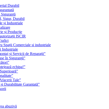
erial Durabil
 garantată
i Siguranță
, Sigur, Durabil
 și Industriale
alizare
ie și Producție
 autorizații ISCIR
rafict
u Spații Comerciale si industriale
i Industriale
ontaj și Servicii de Reparații”
se în Siguranță”
zători”
rotejează echipa!”
 Superioară”
nalitate”
Afacerii Tale”
 și Durabilitate Garantată”
orii
rea abuzivă