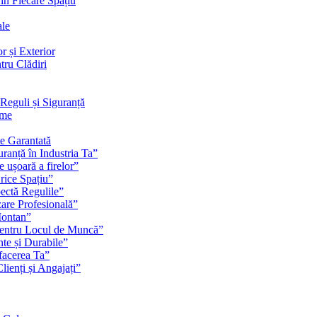
 în Fiecare Spațiu
ale
r și Exterior
tru Clădiri
Reguli și Siguranță
rme
te Garantată
ranță în Industria Ta”
e ușoară a firelor”
rice Spațiu”
pectă Regulile”
zare Profesională”
Montan”
pentru Locul de Muncă”
nte și Durabile”
facerea Ta”
ienți și Angajați”