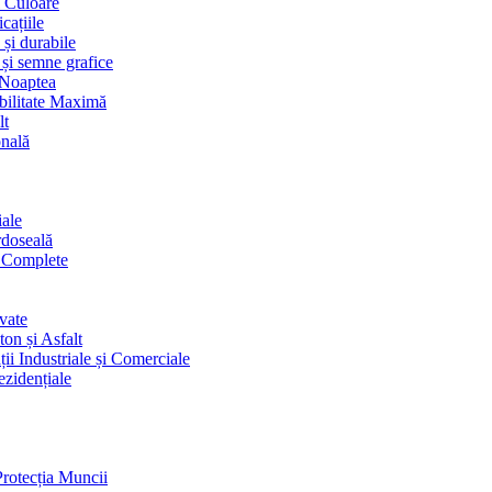
i Culoare
cațiile
 și durabile
 și semne grafice
 Noaptea
ibilitate Maximă
lt
onală
iale
rdoseală
i Complete
vate
on și Asfalt
ii Industriale și Comerciale
ezidențiale
Protecția Muncii