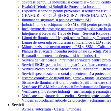
covorașe pentru uz industrial și comercial – Soluții certifi
Evaluări Tehnice și Soluții de Protecție la Incendiu
Expertiză și servicii pentru prevenirea și reducerea riscul
GEAMURI, STICLĂ ŞI OGLINZI PERSONALIZAT
Iluminat de siguranță și panică certificat ISU
Îmbrăcăminte și echipamente SSM și PSI pentru protecți
Încălțăminte de protecție pentru siguranță și sănătate î
Întreținere și Reparații Trape de Fum – Servicii Rapide și
Lămpi de Iluminat de Urgență pentru Toalete și Grupuri 
Lămpi de siguranță pentru ieșiri și hidranti cu LED și ne
Mănuși rezistente pentru protecție PSI și SSM – Calitate 
Planuri de evacuare incendiu profesionale cu schiță PSI i
Reparatii si mentenanta depozite si hale industriale
Servicii de verificare și întreținere sprinklere pentru protec
Servicii ISCIR pentru locuri de joacă: verificare, mentena
Servicii Profesionale de Mentenanță și Întreținere Sisteme
Servicii specializate de montaj și mentenanță a protecțiilo
sisteme complete de irigații inteligente – montaj și consul
Sisteme de Iluminare Hidranti pentru Spații Interioare și 
Verificare PRAM Mac – Servicii Profesionale de Diagnos
Verificare și întreținere hidranți – mentenanță și reparații
Verificare stingătoare de incendiu – Servicii profesional
Vindem și producem articole de protecție – echipamente r
Servicii
Avize si autorizatii - Casete luminoase