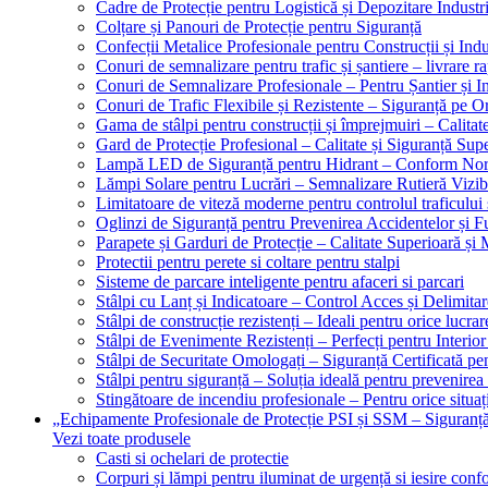
Cadre de Protecție pentru Logistică și Depozitare Industr
Colțare și Panouri de Protecție pentru Siguranță
Confecții Metalice Profesionale pentru Construcții și Indu
Conuri de semnalizare pentru trafic și șantiere – livrare r
Conuri de Semnalizare Profesionale – Pentru Șantier și In
Conuri de Trafic Flexibile și Rezistente – Siguranță pe 
Gama de stâlpi pentru construcții și împrejmuiri – Calitat
Gard de Protecție Profesional – Calitate și Siguranță Sup
Lampă LED de Siguranță pentru Hidrant – Conform No
Lămpi Solare pentru Lucrări – Semnalizare Rutieră Vizib
Limitatoare de viteză moderne pentru controlul traficului 
Oglinzi de Siguranță pentru Prevenirea Accidentelor și Fu
Parapete și Garduri de Protecție – Calitate Superioară și
Protectii pentru perete si coltare pentru stalpi
Sisteme de parcare inteligente pentru afaceri si parcari
Stâlpi cu Lanț și Indicatoare – Control Acces și Delimitar
Stâlpi de construcție rezistenți – Ideali pentru orice lucrar
Stâlpi de Evenimente Rezistenți – Perfecți pentru Interior 
Stâlpi de Securitate Omologați – Siguranță Certificată pe
Stâlpi pentru siguranță – Soluția ideală pentru prevenirea
Stingătoare de incendiu profesionale – Pentru orice situaț
„Echipamente Profesionale de Protecție PSI și SSM – Sigura
Vezi toate produsele
Casti si ochelari de protectie
Corpuri și lămpi pentru iluminat de urgență si iesire co