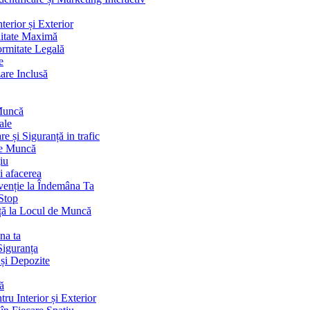
terior și Exterior
litate Maximă
ormitate Legală
e
are Inclusă
 Muncă
ale
 și Siguranță in trafic
de Muncă
iu
i afacerea
venție la Îndemâna Ta
Stop
ță la Locul de Muncă
na ta
Siguranța
 și Depozite
ă
ru Interior și Exterior