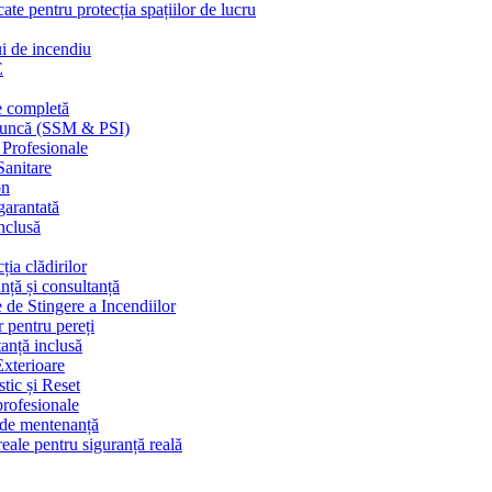
cate pentru protecția spațiilor de lucru
ui de incendiu
E
e completă
n muncă (SSM & PSI)
 Profesionale
Sanitare
on
garantată
nclusă
ția clădirilor
nță și consultanță
 de Stingere a Incendiilor
r pentru pereți
tanță inclusă
Exterioare
tic și Reset
 profesionale
e de mentenanță
eale pentru siguranță reală