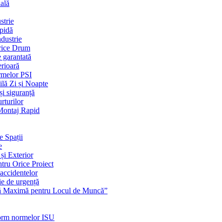
ială
strie
apidă
dustrie
Orice Drum
e garantată
erioară
rmelor PSI
ilă Zi și Noapte
și siguranță
rturilor
 Montaj Rapid
e Spații
e
și Exterior
ntru Orice Proiect
 accidentelor
ie de urgență
nță Maximă pentru Locul de Muncă”
nform normelor ISU