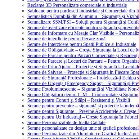
Reclame 3D Personalizate comerciale si industriale
Sabloane pentru pardoseli Industriale și Comerciale din In
Semnalistică Durabilă din Aluminiu – Siguranță și Vizibi
Semnalizare SSM/PSI – Soluții pentru Siguranță și Conf
Semne de avertizare eficiente pentru siguranță și prevenți
Semne de Informare cu Mesaje Clar Vizibile – Personaliz
Semne de interdicție pentru fiecare zonă
Semne de Interzicere pentru Spații Publice și Industriale
Semne de Obligativitate – Crește Siguranța la Locul de
Semne de Parcare pentru Parcări Comerciale și Rezidenți
Semne de Parcare și Locuri de Parcare – Pentru Organizare
Semne de Prim Ajutor – Protecție și Siguranță la Locul 
Semne de Salvare – Protecție și Siguranță în Fiecare Spaț
Semne de Siguranță Profesionale – Protejează-ți Echipa ș
Semne de Urgență (Emergency Signs) – Siguranță și Pre
Semne Fotoluminescente – Siguranță și Vizibilitate Non-
Semne Obligatorii pentru ITM – Conformitate și Siguran
Semne pentru Conuri și Stâlpi – Rezistenti și Vizibili
Semne pentru prevenire – siguranță și protecție la îndemâ
Semne pentru Siguranțe – Previne Accidentele și Crește 
Semne pentru Uz Industrial – Crește Siguranța în Fabrici
Semne Personalizabile de Înaltă Calitate
Semne personalizate cu design unic și grafică profesional
Semne Personalizate din Aluminiu cu Grafică Inclusă pent