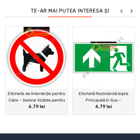
TE-AR MAI PUTEA INTERESA ȘI
Etichete de Interdicție pentru
Etichetă Rezistentă Ieșire
Câini – Semne Vizibile pentru
Principală în Sus –
6.79 lei
6.79 lei
Grădină, Curte și Spații
Indicatoare Vizibile pentru
Publice
Evacuare