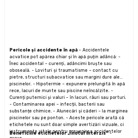
Pericole și accidente în apă
- Accidentele
acvatice pot apărea chiar și în apă puțin adâncă: -
Înec accidental – curenți, adâncimi bruște sau
oboseală. - Lovituri și traumatisme – contact cu
pietre, structuri subacvatice sau margini dure ale
piscinelor. - Hipotermie – expunere prelungită în apă
rece, lacuri de munte sau piscine neîncălzite. -
Curenți puternici și valuri – în lacuri, râuri sau porturi.
- Contaminarea apei – infecții, bacterii sau
substanțe chimice. - Alunecări și căderi – la marginea
piscinelor sau pe ponton. - Aceste pericole arată că
etichetele nu sunt doar simple avertizări vizuale, ci
instrumente vitale pentru prevenirea accidentelor
Beneficiile etichetelor „Înotul Interzis”
-