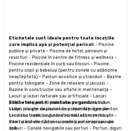
Etichetele sunt ideale pentru toate locațiile
care implică apă și potențial pericol:
- Piscine
publice și private - Piscine de hotel, pensiuni și
resorturi - Piscine în centre de fitness și wellness -
Piscine rezidențiale în curți sau blocuri - Piscine
pentru copii și bebeluși (pentru zonele cu adâncime
neașteptată) - Parcuri acvatice și ștranduri - Bazine
pentru tobogane - Zone de relaxare și jacuzzi -
Bazine în construcție sau aflate în mentenanță -
Lacuri și iazuri naturale sau artificiale - Lacuri
publice din parcuri, păduri sau zone recreative -
Etichetele pot fi montate pe garduri,
ziduri,
Lacuri private sau iazuri din proprietăți agricole -
stâlpi, margini de piscină sau chiar direct pe ponton
Lacuri cu curenți subacvatici sau adâncimi bruște -
sau balustradă, asigurând vizibilitate maximă și
Râuri și canale - Zone cu curenți puternici sau ape
avertizând imediat persoanele care se apropie de
tulburi - Canale navigabile sau porturi - Porturi, diguri
apă.