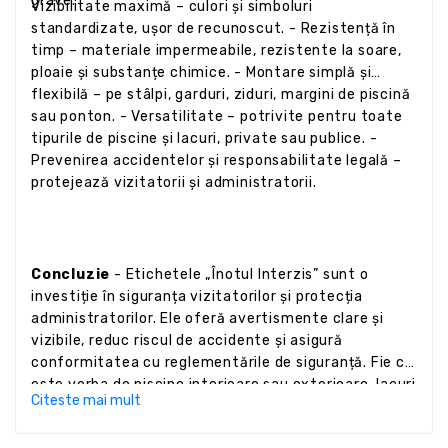
grave.
Vizibilitate maximă – culori și simboluri
standardizate, ușor de recunoscut. - Rezistență în
timp – materiale impermeabile, rezistente la soare,
ploaie și substanțe chimice. - Montare simplă și
flexibilă – pe stâlpi, garduri, ziduri, margini de piscină
sau ponton. - Versatilitate – potrivite pentru toate
tipurile de piscine și lacuri, private sau publice. -
Prevenirea accidentelor și responsabilitate legală –
protejează vizitatorii și administratorii.
Concluzie
- Etichetele „Înotul Interzis” sunt o
investiție în siguranța vizitatorilor și protecția
administratorilor. Ele oferă avertismente clare și
vizibile, reduc riscul de accidente și asigură
conformitatea cu reglementările de siguranță. Fie că
este vorba de piscine interioare sau exterioare, lacuri
Citeste mai mult
naturale sau iazuri artificiale, aceste etichete sunt
indispensabile pentru orice zonă acvatică.