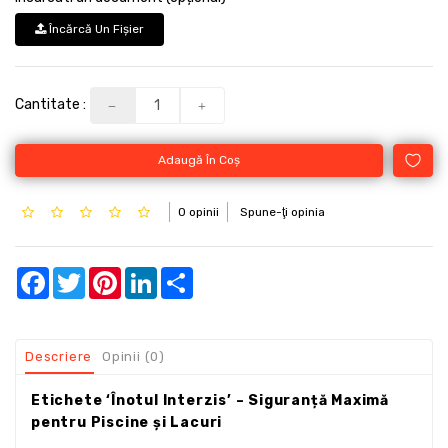
Încărcă Un Fişier
Cantitate :
Adaugă În Coş
0 opinii
Spune-ţi opinia
Facebook
Twitter
Pinterest
LinkedIn
Share
Descriere
Opinii (0)
Etichete ‘Înotul Interzis’ – Siguranță Maximă
pentru Piscine și Lacuri