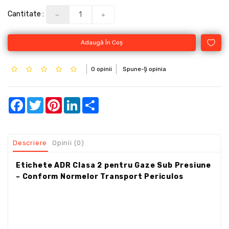
Cantitate :
Adaugă În Coş
0 opinii
Spune-ţi opinia
Facebook
Twitter
Pinterest
LinkedIn
Share
Descriere
Opinii (0)
Etichete ADR Clasa 2 pentru Gaze Sub Presiune
– Conform Normelor Transport Periculos