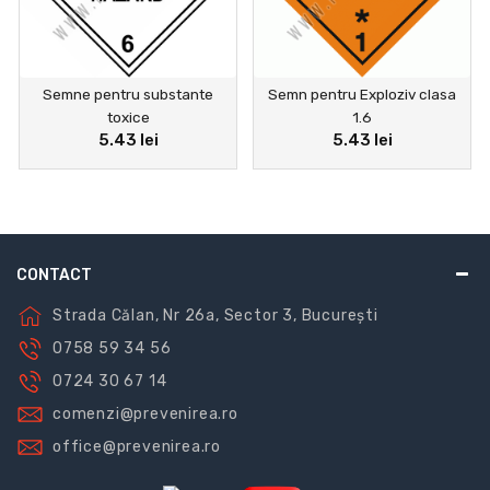
Semne pentru substante
Semn pentru Exploziv clasa
toxice
1.6
5.43 lei
5.43 lei
CONTACT
Strada Călan, Nr 26a, Sector 3, București
0758 59 34 56
0724 30 67 14
comenzi@prevenirea.ro
office@prevenirea.ro