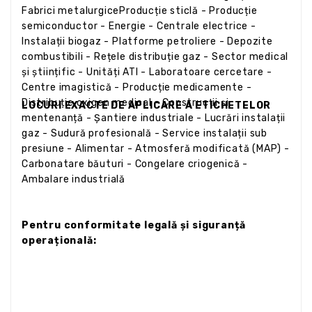
Fabrici metalurgiceProducție sticlă - Producție
semiconductor - Energie - Centrale electrice -
Instalații biogaz - Platforme petroliere - Depozite
combustibili - Rețele distribuție gaz - Sector medical
și științific - Unități ATI - Laboratoare cercetare -
Centre imagistică - Producție medicamente -
Distribuție oxigen medical - Construcții și
LOCURI EXACTE DE APLICARE A ETICHETELOR
mentenanță - Șantiere industriale - Lucrări instalații
gaz - Sudură profesională - Service instalații sub
presiune - Alimentar - Atmosferă modificată (MAP) -
Carbonatare băuturi - Congelare criogenică -
Ambalare industrială
Pentru conformitate legală și siguranță
operațională: