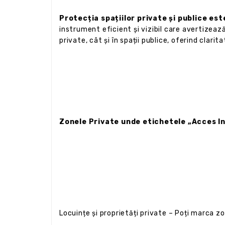
Protecția spațiilor private și publice es
instrument eficient și vizibil care avertizeaz
private, cât și în spații publice, oferind clarit
Zonele Private unde etichetele „Acces In
Locuințe și proprietăți private – Poți marca zon