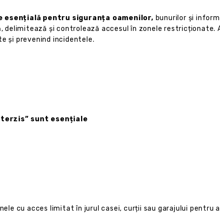
te esențială pentru siguranța oamenilor,
bunurilor și inform
ă, delimitează și controlează accesul în zonele restricționate. 
ate și prevenind incidentele.
terzis” sunt esențiale
ele cu acces limitat în jurul casei, curții sau garajului pentru 