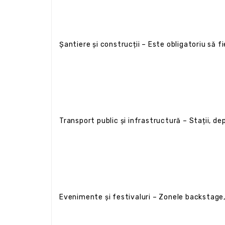
Șantiere și construcții – Este obligatoriu să 
Transport public și infrastructură – Stații, de
Evenimente și festivaluri – Zonele backstage,