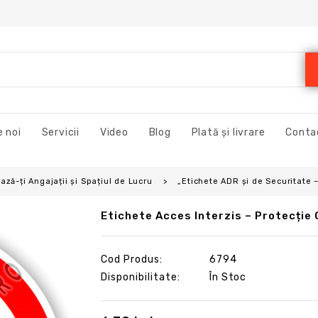
 noi
Servicii
Video
Blog
Plată și livrare
Conta
ză-ți Angajații și Spațiul de Lucru
„Etichete ADR și de Securitate 
Etichete Acces Interzis – Protecție 
Cod Produs:
6794
Disponibilitate:
În Stoc