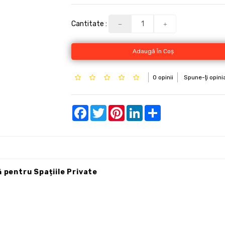
Cantitate :
Adaugă În Coş
0 opinii
Spune-ţi opini
Facebook
Twitter
Pinterest
LinkedIn
Share
ă pentru Spațiile Private