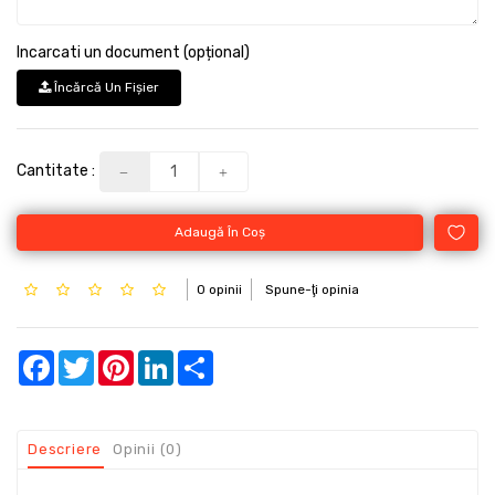
Incarcati un document (opțional)
Încărcă Un Fişier
Cantitate :
Adaugă În Coş
0 opinii
Spune-ţi opinia
Facebook
Twitter
Pinterest
LinkedIn
Share
Descriere
Opinii (0)