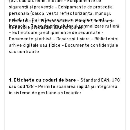
țevi, cabluri, lemn, metale - Echipamente de
siguranță și prevenție - Echipamente de protecție
personală (cască, vestă reflectorizantă, mănuși,
ochelari) - Detectoare de gaze și sisteme anti-
Etichetele pot fi personalizate complet, în funcție
incendiu - Truse de prim ajutor și semnalizare rutieră
de nevoile produsului sau companiei:
- Extinctoare și echipamente de securitate -
Documente și arhivă - Dosare și fișiere - Biblioteci și
arhive digitale sau fizice - Documente confidențiale
sau contracte
1. Etichete cu coduri de bare
- Standard EAN, UPC
sau cod 128 - Permite scanarea rapidă și integrarea
în sisteme de gestiune a stocurilor