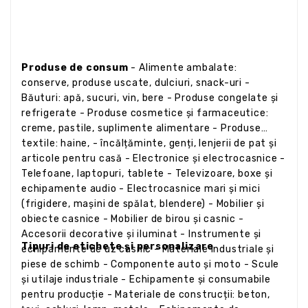
Produse de consum
- Alimente ambalate:
conserve, produse uscate, dulciuri, snack-uri -
Băuturi: apă, sucuri, vin, bere - Produse congelate și
refrigerate - Produse cosmetice și farmaceutice:
creme, pastile, suplimente alimentare - Produse
textile: haine, - încălțăminte, genți, lenjerii de pat și
articole pentru casă - Electronice și electrocasnice -
Telefoane, laptopuri, tablete - Televizoare, boxe și
echipamente audio - Electrocasnice mari și mici
(frigidere, mașini de spălat, blendere) - Mobilier și
obiecte casnice - Mobilier de birou și casnic -
Accesorii decorative și iluminat - Instrumente și
Tipuri de etichete și personalizare
echipamente de uz casnic - Materiale industriale și
piese de schimb - Componente auto și moto - Scule
și utilaje industriale - Echipamente și consumabile
pentru producție - Materiale de construcții: beton,