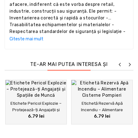
afacere, indiferent că este vorba despre retail,
industrie, construcții sau siguranță. Ele permit: -
Inventarierea corectă și rapidă a stocurilor -
Trasabilitatea echipamentelor și materialelor -
Respectarea standardelor de siguranță și legislație -
Reducerea riscurilor și prevenirea accidentelor -
Citeste mai mult
Creșterea profesionalismului și organizării - Investind
în etichete personalizate, rezistente și funcționale,
companiile optimizează operațiunile, reduc pierderile
TE-AR MAI PUTEA INTERESA ȘI
și protejează oamenii și bunurile.
Etichete Pericol Explozie –
Etichetă Rezervă Apă
Protejează-ți Angajații și
Incendiu – Alimentare
6.79 lei
6.79 lei
Spațiile de Muncă
Cisterne Pompieri