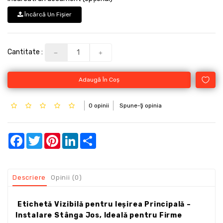
Încărcă Un Fişier
Cantitate :
Adaugă În Coş
0 opinii
Spune-ţi opinia
Facebook
Twitter
Pinterest
LinkedIn
Share
Descriere
Opinii (0)
Etichetă Vizibilă pentru Ieșirea Principală –
Instalare Stânga Jos, Ideală pentru Firme