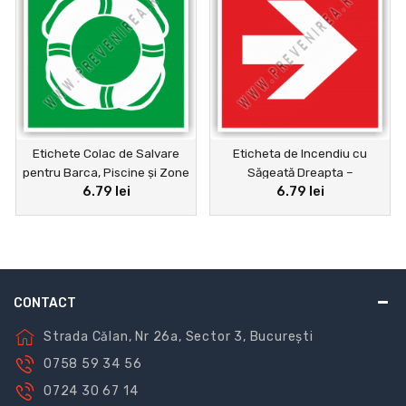
Etichete Colac de Salvare
Eticheta de Incendiu cu
pentru Barca, Piscine şi Zone
Săgeată Dreapta –
6.79 lei
6.79 lei
Nautice
Semnalizare PSI Profesională
pentru Siguranța Clădirii
CONTACT
Strada Călan, Nr 26a, Sector 3, București
0758 59 34 56
0724 30 67 14