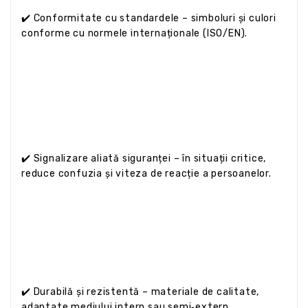
✔️ Conformitate cu standardele – simboluri și culori
conforme cu normele internaționale (ISO/EN).
✔️ Signalizare aliată siguranței – în situații critice,
reduce confuzia și viteza de reacție a persoanelor.
✔️ Durabilă și rezistentă – materiale de calitate,
adaptate mediului intern sau semi‑extern.