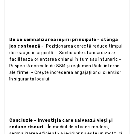
De ce semnalizarea ieșirii principale – stânga
jos contează
- Poziționarea corectă reduce timpul
de reacție în urgență - Simbolurile standardizate
facilitează orientarea chiar și în fum sau întuneric -
Respectă normele de SSM și reglementările interne
ale firmei - Crește încrederea angajaților și clienților
în siguranța locului
Concluzie – Investiția care salvează vieți și
reduce riscuri
- În mediul de afaceri modern,
semnalizarea eficientă a ieșirilor nu este un moft, ci