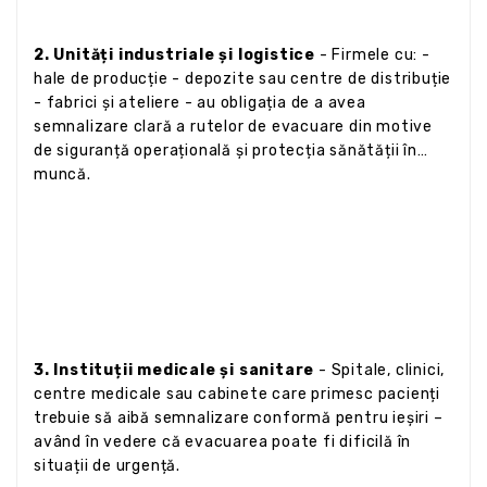
2. Unități industriale și logistice
- Firmele cu: -
hale de producție - depozite sau centre de distribuție
- fabrici și ateliere - au obligația de a avea
semnalizare clară a rutelor de evacuare din motive
de siguranță operațională și protecția sănătății în
muncă.
3. Instituții medicale și sanitare
- Spitale, clinici,
centre medicale sau cabinete care primesc pacienți
trebuie să aibă semnalizare conformă pentru ieșiri –
având în vedere că evacuarea poate fi dificilă în
situații de urgență.