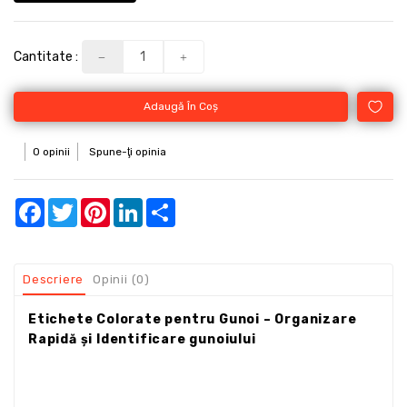
Cantitate :
Adaugă În Coş
0 opinii
Spune-ţi opinia
Facebook
Twitter
Pinterest
LinkedIn
Share
Descriere
Opinii (0)
Etichete Colorate pentru Gunoi – Organizare
Rapidă și Identificare gunoiului