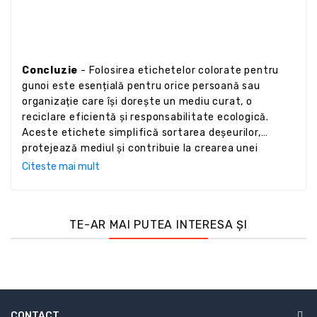
Concluzie
- Folosirea etichetelor colorate pentru
gunoi este esențială pentru orice persoană sau
organizație care își dorește un mediu curat, o
reciclare eficientă și responsabilitate ecologică.
Aceste etichete simplifică sortarea deșeurilor,
protejează mediul și contribuie la crearea unei
comunități sustenabile. Investește în etichete de
Citeste mai mult
calitate, respectă culorile și tipurile de deșeuri și
transformă reciclarea într-un proces ușor și sigur.
TE-AR MAI PUTEA INTERESA ȘI
CONTACT