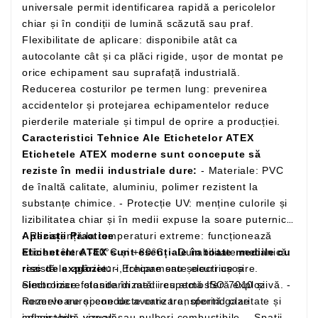
universale permit identificarea rapidă a pericolelor
chiar și în condiții de lumină scăzută sau praf.
Flexibilitate de aplicare: disponibile atât ca
autocolante cât și ca plăci rigide, ușor de montat pe
orice echipament sau suprafață industrială.
Reducerea costurilor pe termen lung: prevenirea
accidentelor și protejarea echipamentelor reduce
pierderile materiale și timpul de oprire a producției.
Caracteristici Tehnice Ale Etichetelor ATEX
Etichetele ATEX moderne sunt concepute să
reziste în medii industriale dure:
- Materiale: PVC
de înaltă calitate, aluminiu, polimer rezistent la
substanțe chimice. - Protecție UV: menține culorile și
lizibilitatea chiar și în medii expuse la soare puternic.
- Rezistență la temperaturi extreme: funcționează
Aplicații Practice
eficient între -40°C și +80°C. - Durabilitate mecanică:
Etichetele ATEX sunt esențiale în toate mediile cu
rezistă la zgârieturi, frecare sau șocuri ușoare.
risc de explozie:
- Echipamente electrice și
Simbolizare standardizată: respectă ISO 7010 și
electronice folosite în medii cu atmosferă explozivă. -
normele europene de avertizare, oferind claritate și
Rezervoare și conducte care transportă gaze
consistență vizuală.
inflamabile, vapori sau pulberi combustibile. - Spații