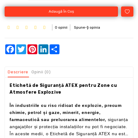
Adaugă În Coş
0 opinii
Spune-ţi opinia
Facebook
Twitter
Pinterest
LinkedIn
Share
Descriere
Opinii (0)
Etichetă de Siguranță ATEX pentru Zone cu
Atmosfere Explozive
În industriile cu risc ridicat de explozie, precum
chimie, petrol și gaze, minerit, energie,
farmaceutică sau prelucrarea alimentelor,
siguranța
angajaților și protecția instalațiilor nu pot fi negociate.
În aceste medii, o Etichetă de Siguranță ATEX nu este