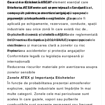
doar o formalitate: este un element esențial care
Ce este o Etichetă ATEX?
avertizează, informează și protejează. Ea ajută
Eticheta ATEX este un semn vizual standardizat,
companiile să respecte standardele europene de
conceput pentru a avertiza angajații asupra
siguranță și să prevină accidentele grave.
prezenței atmosferelor explozive
. Ea poate fi
aplicată pe echipamente, rezervoare, conducte, spații
industriale sau orice zonă în care există risc de
explozie.Folosirea etichetelor ATEX este reglementată
O etichetă corectă și vizibilă asigură:
de Directiva Europeană 2014/34/UE, care impune
Informarea imediată a personalului despre pericolele
clasificarea și marcarea clară a zonelor cu risc
existente
exploziv.
Prevenirea accidentelor și protecția angajaților
Conformitate legală cu legislația europeană și
internațională
Reducerea riscurilor materiale prin avertizarea asupra
zonelor sensibile
Zonele ATEX și Importanța Etichetelor
În funcție de probabilitatea prezenței atmosferelor
explozive, spațiile industriale sunt împărțite în mai
multe categorii. Zonele cele mai periculoase sunt
acelea în care gazele, vapori sau pulberile
combustibile sunt prezente permanent sau frecvent,