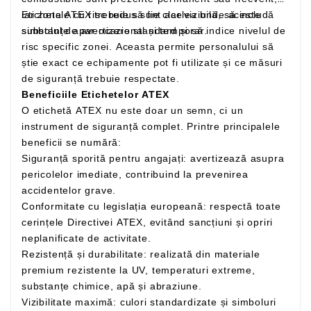
iar zonele cu risc redus sunt acelea unde aceste
Eticheta ATEX trebuie să fie clar vizibilă, să includă
substanțe apar ocazional și temporar.
simbolul de avertizare standard și să indice nivelul de
risc specific zonei. Aceasta permite personalului să
știe exact ce echipamente pot fi utilizate și ce măsuri
de siguranță trebuie respectate.
Beneficiile Etichetelor ATEX
O etichetă ATEX nu este doar un semn, ci un
instrument de siguranță complet. Printre principalele
beneficii se numără:
Siguranță sporită pentru angajați: avertizează asupra
pericolelor imediate, contribuind la prevenirea
accidentelor grave.
Conformitate cu legislația europeană: respectă toate
cerințele Directivei ATEX, evitând sancțiuni și opriri
neplanificate de activitate.
Rezistență și durabilitate: realizată din materiale
premium rezistente la UV, temperaturi extreme,
substanțe chimice, apă și abraziune.
Vizibilitate maximă: culori standardizate și simboluri