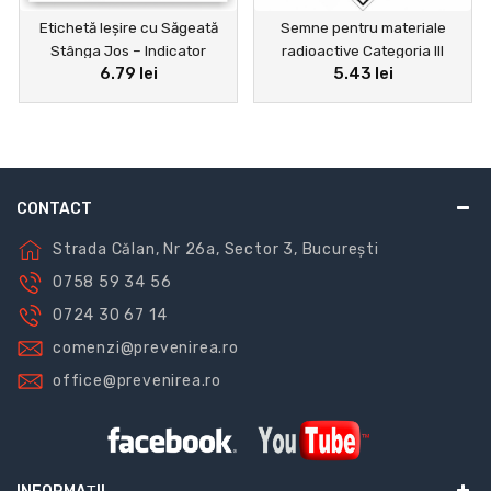
Etichetă Ieșire cu Săgeată
Semne pentru materiale
Stânga Jos – Indicator
radioactive Categoria III
6.79 lei
5.43 lei
Evacuare Standard
CONTACT
Strada Călan, Nr 26a, Sector 3, București
0758 59 34 56
0724 30 67 14
comenzi@prevenirea.ro
office@prevenirea.ro