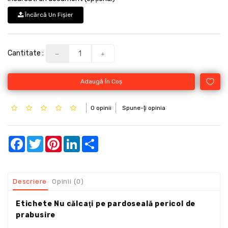
Încărcă Un Fişier
Cantitate :
Adaugă În Coş
0 opinii
Spune-ţi opinia
Facebook
Twitter
Pinterest
LinkedIn
Share
Descriere
Opinii (0)
Etichete Nu călcaţi pe pardoseală pericol de
prabusire