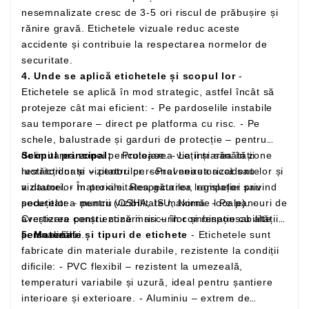
nesemnalizate cresc de 3-5 ori riscul de prăbușire și
rănire gravă. Etichetele vizuale reduc aceste
accidente și contribuie la respectarea normelor de
securitate.
4. Unde se aplică etichetele și scopul lor
-
Etichetele se aplică în mod strategic, astfel încât să
protejeze cât mai eficient: - Pe pardoselile instabile
sau temporare – direct pe platforma cu risc. - Pe
schele, balustrade și garduri de protecție – pentru
delimitarea zonei periculoase. - La intrarea în zone
Scopul principal:
- Protejarea vieții și sănătății
restricționate – pentru personal neautorizat sau
lucrătorilor și vizitatorilor. - Prevenirea accidentelor și
vizitatori. - În proximitatea găurilor, rampelor sau
a daunelor materiale. Respectarea legislației privind
podețelor – pentru vizibilitate maximă. - Pe panouri de
securitatea muncii (OSHA, ISU, Norme locale). -
avertizare pentru zone mari – în combinație cu alte
Creșterea conștientizării riscurilor și responsabilității
semnalizări.
personalului.
5. Materiale și tipuri de etichete
- Etichetele sunt
fabricate din materiale durabile, rezistente la condiții
dificile: - PVC flexibil – rezistent la umezeală,
temperaturi variabile și uzură, ideal pentru șantiere
interioare și exterioare. - Aluminiu – extrem de