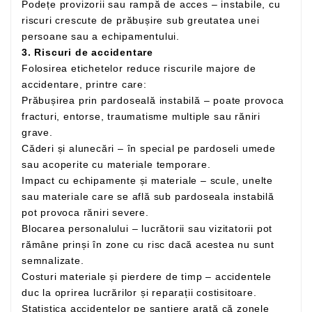
Podețe provizorii sau rampă de acces – instabile, cu
riscuri crescute de prăbușire sub greutatea unei
persoane sau a echipamentului.
3. Riscuri de accidentare
Folosirea etichetelor reduce riscurile majore de
accidentare, printre care:
Prăbușirea prin pardoseală instabilă – poate provoca
fracturi, entorse, traumatisme multiple sau răniri
grave.
Căderi și alunecări – în special pe pardoseli umede
sau acoperite cu materiale temporare.
Impact cu echipamente și materiale – scule, unelte
sau materiale care se află sub pardoseala instabilă
pot provoca răniri severe.
Blocarea personalului – lucrătorii sau vizitatorii pot
rămâne prinși în zone cu risc dacă acestea nu sunt
semnalizate.
Costuri materiale și pierdere de timp – accidentele
duc la oprirea lucrărilor și reparații costisitoare.
Statistica accidentelor pe șantiere arată că zonele