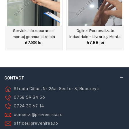
Serviciul de reparare si
Oglinzi Personalizate
montaj geamuri si sticla
Industriale – Livrare și Montaj
67.88 lei
67.88 lei
Garantate
CONTACT
Strada Călan, Nr 26a, Sector 3, București
0758 59 34 56
0724 30 67 14
comenzi@prevenirea.ro
office@prevenirea.ro