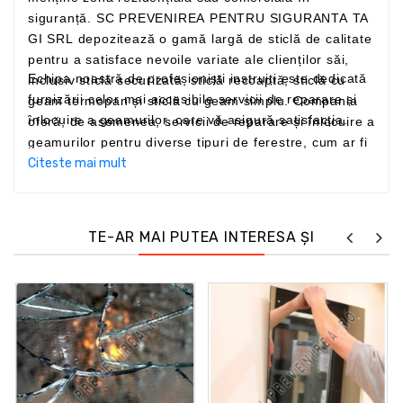
siguranță. SC PREVENIREA PENTRU SIGURANTA TA
GI SRL depozitează o gamă largă de sticlă de calitate
pentru a satisface nevoile variate ale clienților săi,
Echipa noastră de profesioniști instruiți este dedicată
inclusiv sticlă securizată, sticlă recoaptă, sticlă cu
furnizării celor mai accesibile servicii de reparare și
geam termopan și sticlă cu geam simplu. Compania
înlocuire a geamurilor, care vă asigură satisfacția.
oferă, de asemenea, servicii de reparare și înlocuire a
geamurilor pentru diverse tipuri de ferestre, cum ar fi
ferestre de grădină, de subsol, de furtună, glisante și
Citeste mai mult
din vinil. Ar trebui să angajați SC PREVENIREA
PENTRU SIGURANTA TA GI SRL pentru înlocuirea
geamurilor pentru a economisi bani.
TE-AR MAI PUTEA INTERESA ȘI