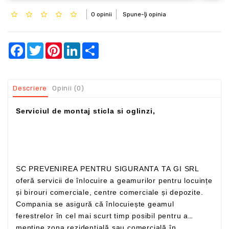
0 opinii
Spune-ţi opinia
Facebook
Twitter
Pinterest
LinkedIn
Share
Descriere
Opinii (0)
Serviciul de montaj sticla si oglinzi,
SC PREVENIREA PENTRU SIGURANTA TA GI SRL
oferă servicii de înlocuire a geamurilor pentru locuințe
și birouri comerciale, centre comerciale și depozite.
Compania se asigură că înlocuiește geamul
ferestrelor în cel mai scurt timp posibil pentru a
menține zona rezidențială sau comercială în