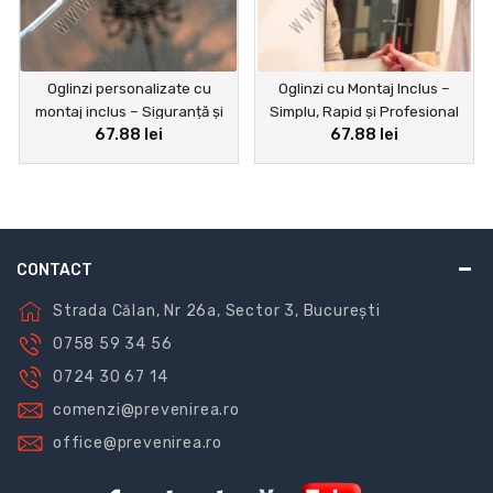
Oglinzi personalizate cu
Oglinzi cu Montaj Inclus –
montaj inclus – Siguranță și
Simplu, Rapid și Profesional
67.88 lei
67.88 lei
securitate la cererea
clientului
CONTACT
Strada Călan, Nr 26a, Sector 3, București
0758 59 34 56
0724 30 67 14
comenzi@prevenirea.ro
office@prevenirea.ro