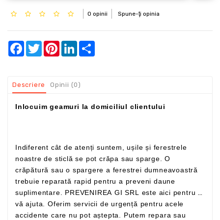
0 opinii
Spune-ţi opinia
Facebook
Twitter
Pinterest
LinkedIn
Share
Descriere
Opinii (0)
Inlocuim geamuri la domiciliul clientului
Indiferent cât de atenți suntem, ușile și ferestrele
noastre de sticlă se pot crăpa sau sparge. O
crăpătură sau o spargere a ferestrei dumneavoastră
trebuie reparată rapid pentru a preveni daune
suplimentare. PREVENIREA GI SRL este aici pentru a
vă ajuta. Oferim servicii de urgență pentru acele
accidente care nu pot aștepta. Putem repara sau