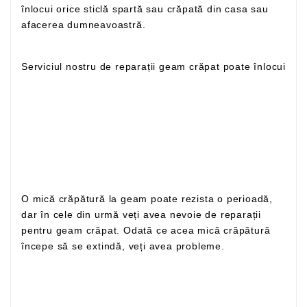
înlocui orice sticlă spartă sau crăpată din casa sau
afacerea dumneavoastră.
Serviciul nostru de reparații geam crăpat poate înlocui
O mică crăpătură la geam poate rezista o perioadă,
dar în cele din urmă veți avea nevoie de reparații
pentru geam crăpat. Odată ce acea mică crăpătură
începe să se extindă, veți avea probleme.