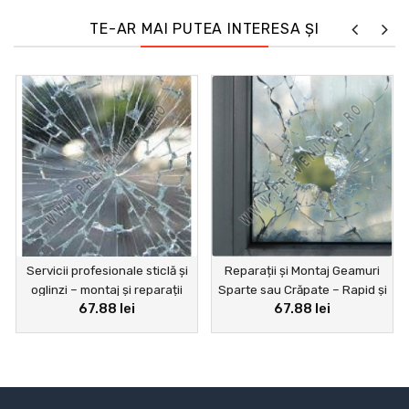
TE-AR MAI PUTEA INTERESA ȘI
Servicii profesionale sticlă și
Reparații și Montaj Geamuri
oglinzi – montaj și reparații
Sparte sau Crăpate – Rapid și
67.88 lei
67.88 lei
ferestre și uși
Profesional