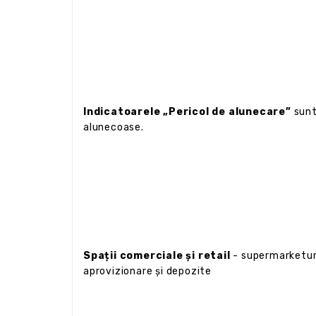
Indicatoarele „Pericol de alunecare”
sunt 
alunecoase.
Spații comerciale și retail
- supermarketuri
aprovizionare și depozite