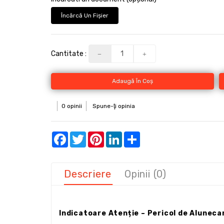
Încărcă Un Fişier
Cantitate :
Adaugă În Coş
0 opinii
Spune-ţi opinia
Facebook
Twitter
Pinterest
LinkedIn
Share
Descriere
Opinii (0)
Indicatoare Atenție – Pericol de Alunec