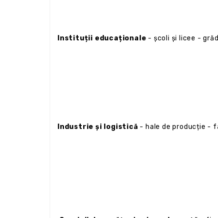
Instituții educaționale
- școli și licee - gră
Industrie și logistică
- hale de producție - f