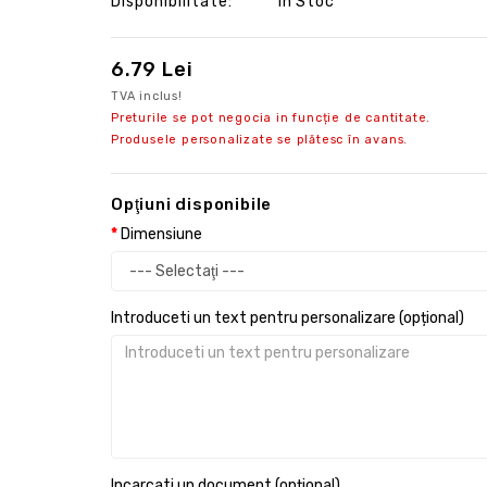
Disponibilitate:
În Stoc
6.79 Lei
TVA inclus!
Preturile se pot negocia in funcție de cantitate.
Produsele personalizate se plătesc în avans.
Opţiuni disponibile
Dimensiune
Introduceti un text pentru personalizare (opțional)
Incarcati un document (opțional)