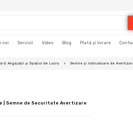
 noi
Servicii
Video
Blog
Plată și livrare
Conta
-ți Angajații și Spațiul de Lucru
Semne și Indicatoare de Avertizare
re | Semne de Securitate Avertizare