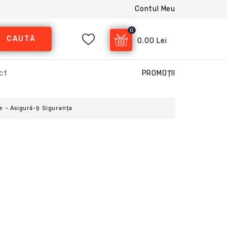
Contul Meu
0
CAUTĂ
0.00 Lei
ct
PROMOȚII
 – Asigură-ți Siguranța