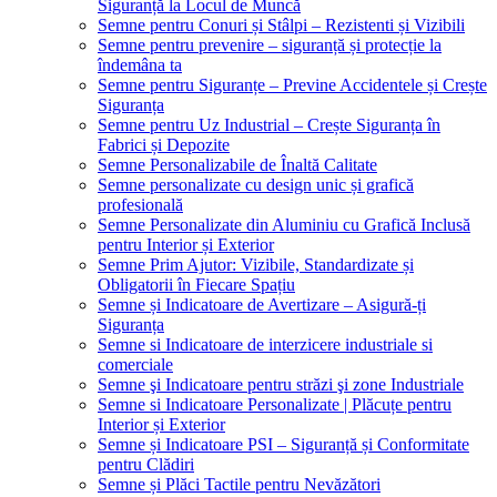
Siguranță la Locul de Muncă
Semne pentru Conuri și Stâlpi – Rezistenti și Vizibili
Semne pentru prevenire – siguranță și protecție la
îndemâna ta
Semne pentru Siguranțe – Previne Accidentele și Crește
Siguranța
Semne pentru Uz Industrial – Crește Siguranța în
Fabrici și Depozite
Semne Personalizabile de Înaltă Calitate
Semne personalizate cu design unic și grafică
profesională
Semne Personalizate din Aluminiu cu Grafică Inclusă
pentru Interior și Exterior
Semne Prim Ajutor: Vizibile, Standardizate și
Obligatorii în Fiecare Spațiu
Semne și Indicatoare de Avertizare – Asigură-ți
Siguranța
Semne si Indicatoare de interzicere industriale si
comerciale
Semne şi Indicatoare pentru străzi şi zone Industriale
Semne si Indicatoare Personalizate | Plăcuțe pentru
Interior și Exterior
Semne și Indicatoare PSI – Siguranță și Conformitate
pentru Clădiri
Semne și Plăci Tactile pentru Nevăzători