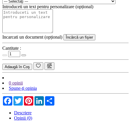
Introduceti un text pentru personalizare (opțional)
Incarcati un document (opțional)
Încărcă un fişier
Cantitate :
Adaugă în Coş
0 opinii
Spune-ţi opinia
Facebook
Twitter
Pinterest
LinkedIn
Share
Descriere
Opinii (0)