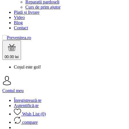
Reparatii pardoseli
Curs de prim ajutor
Plată și livrare
Video
Blog
Contact
0
0.00 lei
Coșul este gol!
Contul meu
Înregistrează-te
Autentifică-te
Wish List (0)
compare