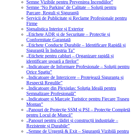
Semne Vizibile pentru Prevenirea Incendiilor”
Semne ‘No Parking’ de Calitate – Soluții pentru
Parcare, Reguli și Siguranță
Servicii de Publicitate și Reclame Profesionale pentru
Firme
Signalistica Interior și Exterior
„Etichete ADR și de Securitate – Protecție și
Conformitate Garantată
„Etichete Conducte Durabile – Identificare Rapidă și
Siguranță în Industria Ta”
„Etichete pentru cabluri – Organizare rapidă și
identificare ușoară a firelor”
„Indicatoare de Informare Profesionale – Soluții pentru
Orice Spațiu”
„Indicatoare de Interzicere – Protejează Siguranța și
Respectă Regulile”
„Indicatoare din Plexiglas: Soluția Ideală pentru
Semnalizare Profesională”
„Indicatoare și Marcaje Turistice pentru Fiecare Traseu
Montan”
„Panouri de Protecție SSM și PSI – Protecție Completă
pentru Locul de Muncă”
„Panouri pentru clădiri și construcții industriale –
Rezistente și Durabile”
„Semne de Urgență & Exit – Siguranță Vizibilă pentru