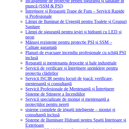
Încălțăminte de protecție pentru siguranță și sănătate în
muncă (SSM & PSI)
Întreținere și Reparații Trape de Fum – Servicii Rapide
și Profesionale
Lămpi de Iluminat de Urgență pentru Toalete și Grupuri
Sanitare
Lămpi de siguranță pentru ieșiri și hidranti cu LED și
neon
Mănuși rezistente pentru protecție PSI și SSM –
Calitate garantată
Planuri de evacuare incendiu profesionale cu schiță PSI
inclusă
Reparatii si mentenanta depozite si hale industriale
Servicii de verificare și întreținere sprinklere pentru
protecția clădirilor
Servicii ISCIR pentru locuri de joacă: verificare,
mentenanță și consultanță
Servicii Profesionale de Mentenanță și Întreținere
Sisteme de Stingere a Incendiilor
Servicii specializate de montaj și mentenanță a
protecțiilor pentru pereți
sisteme complete de irigații inteligente – montaj și
consultanță inclusă
Sisteme de Iluminare Hidranti pentru Spații Interioare și
Exterioare