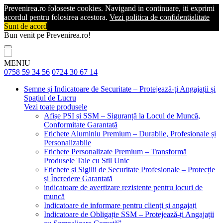
Prevenirea.ro foloseste cookies. Navigand in continuare, iti exprimi
acordul pentru folosirea acestora.
Vezi politica de confidentialitate
Sunt de acord
Bun venit pe Prevenirea.ro!
MENIU
0758 59 34 56
0724 30 67 14
Semne și Indicatoare de Securitate – Protejează-ți Angajații și
Spațiul de Lucru
Vezi toate produsele
Afișe PSI și SSM – Siguranță la Locul de Muncă,
Conformitate Garantată
Etichete Aluminiu Premium – Durabile, Profesionale și
Personalizabile
Etichete Personalizate Premium – Transformă
Produsele Tale cu Stil Unic
Etichete și Sigilii de Securitate Profesionale – Protecție
și Încredere Garantată
indicatoare de avertizare rezistente pentru locuri de
muncă
Indicatoare de informare pentru clienți și angajați
Indicatoare de Obligație SSM – Protejează-ți Angajații