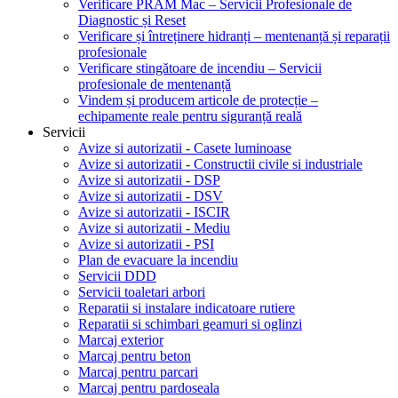
Verificare PRAM Mac – Servicii Profesionale de
Diagnostic și Reset
Verificare și întreținere hidranți – mentenanță și reparații
profesionale
Verificare stingătoare de incendiu – Servicii
profesionale de mentenanță
Vindem și producem articole de protecție –
echipamente reale pentru siguranță reală
Servicii
Avize si autorizatii - Casete luminoase
Avize si autorizatii - Constructii civile si industriale
Avize si autorizatii - DSP
Avize si autorizatii - DSV
Avize si autorizatii - ISCIR
Avize si autorizatii - Mediu
Avize si autorizatii - PSI
Plan de evacuare la incendiu
Servicii DDD
Servicii toaletari arbori
Reparatii si instalare indicatoare rutiere
Reparatii si schimbari geamuri si oglinzi
Marcaj exterior
Marcaj pentru beton
Marcaj pentru parcari
Marcaj pentru pardoseala