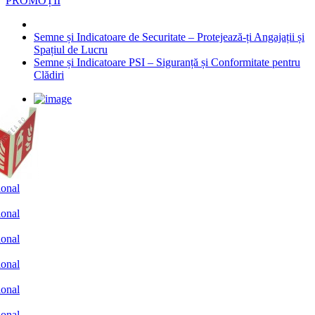
PROMOȚII
Semne și Indicatoare de Securitate – Protejează-ți Angajații și
Spațiul de Lucru
Semne și Indicatoare PSI – Siguranță și Conformitate pentru
Clădiri