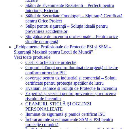
lucrare
Stâlpi de Evenimente Rezistenți – Perfecți pentru
Interior și Exterior
Stâlpi de Securitate Omologați – Siguranță Certificată
pentru Orice Proiect
Stâlpi pentru siguranță – Soluția ideală pentru
prevenirea accidentelor
Stingătoare de incendiu profesionale – Pentru orice
situație de urgență
„Echipamente Profesionale de Protecție PSI și SSM –
Siguranță Maximă pentru Locul de Muncă”
Vezi toate produsele
Casti si ochelari de protectie
Corpuri și lămpi pentru iluminat de urgență si iesire
conform normelor ISU
covorașe pentru uz industrial și comercial – Soluții
certificate pentru protecția spațiilor de lucru
Evaluări Tehnice și Soluții de Protecție la Incendiu
Expertiză și servicii pentru prevenirea și reducerea
riscului de incendiu
GEAMURI, STICLĂ ŞI OGLINZI
PERSONALIZATE
Iluminat de siguranță și panică certificat ISU
Îmbrăcăminte și echipamente SSM și PSI pentru
protecție completă