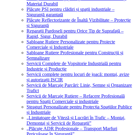
Material Durabil
Plăcuțe PSI pentru clădiri și spații industriale –
Siguranță garantată
Plăcuțe Reflectorizante de Înaltă Vizibilitate – Protecție
și Siguranță
Reparații Pardoseli pentru Orice Tip de Suprafață –
Rapid, Sigur, Durabil
Sabloane Rutiere Personalizate pentru Proiecte
Comerciale și Industriale
Sabloane Rutiere Profesionale pentru Construcții și
Semnalizare
Servicii Complete de Vopsitorie Industrială pentru
Industrie și Producție
Servicii complete pentru locuri de joacă: montaj, avize
și autorizații ISCIR
Servicii de Marcaje Parcări: Linie, Semne și Organizare
Trafict
Servicii de Marcaje Rutiere – Refacere Profesională
pentru Spații Comerciale si industriale
Steaguri Personalizate pentru Protecția Spațiilor Publice
și Industriale
„Limitatoare de Viteză și Lucrări în Trafic – Montaj,
Demontaj și Servicii de Reparații”
„Plăcuțe ADR Profesionale – Transport Marfuri
Periculoase în Siguranță”