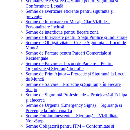
Semnalizare SSM/PSI – Soluții pentru Siguranță și
Conformitate Legală
Semne de avertizare eficiente pentru siguranță și
prevenție
Semne de Informare cu Mesaje Clar Vizibile –
Personalizare Inclusă
Semne de interdicție pentru fiecare zonă
Semne de Interzicere pentru Spații Publice și Industriale
Semne de Obligativitate – Crește Siguranța la Locul de
Muncă
Semne de Parcare pentru Parcări Comerciale și
Rezidențiale
Semne de Parcare și Locuri de Parcare – Pentru
Organizare și Siguranță in trafic
Semne de Prim Ajutor – Protecție și Siguranță la Locul
de Muncă
Semne de Salvare – Protecție și Siguranță în Fiecare
Spațiu
Semne de Siguranță Profesionale – Protejează-ți Echipa
și afacerea
Semne de Urgență (Emergency Signs) – Siguranță și
Prevenție la Îndemâna Ta
Semne Fotoluminescente – Siguranță și Vizibilitate
Non-Stop
Semne Obligatorii pentru ITM – Conformitate și