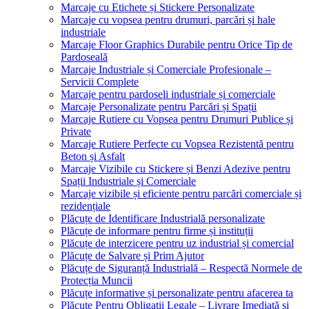
Marcaje cu Etichete și Stickere Personalizate
Marcaje cu vopsea pentru drumuri, parcări și hale
industriale
Marcaje Floor Graphics Durabile pentru Orice Tip de
Pardoseală
Marcaje Industriale și Comerciale Profesionale –
Servicii Complete
Marcaje pentru pardoseli industriale și comerciale
Marcaje Personalizate pentru Parcări și Spații
Marcaje Rutiere cu Vopsea pentru Drumuri Publice și
Private
Marcaje Rutiere Perfecte cu Vopsea Rezistentă pentru
Beton și Asfalt
Marcaje Vizibile cu Stickere și Benzi Adezive pentru
Spații Industriale și Comerciale
Marcaje vizibile și eficiente pentru parcări comerciale și
rezidențiale
Plăcuțe de Identificare Industrială personalizate
Plăcuțe de informare pentru firme și instituții
Plăcuțe de interzicere pentru uz industrial și comercial
Plăcuțe de Salvare și Prim Ajutor
Plăcuțe de Siguranță Industrială – Respectă Normele de
Protecția Muncii
Plăcuțe informative și personalizate pentru afacerea ta
Plăcuțe Pentru Obligații Legale – Livrare Imediată și