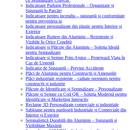
cu Semnalizare Corectă”
Indicatoare Parking Profesionale – Organizare și
Siguranță în Parcări
Indicatoare pentru incendiu – siguranță și conformitate
pentru prevenirea ta
Indicatoare personalizate din plastic pentru Interior și
Exterior
Indicatoare Rutiere din Aluminiu – Rezistente și
Vizibile în Orice Condiții
Indicatoare și Plăcuțe din Aluminiu – Soluția Ideală
pentru Semnalizare
Indicatoare și Semne Prim Ajutor – Protejează Viața în
Caz de Urgență
Indicator de Siguranță – Previne Accidente
Plăci de Aluminiu pentru Construcții și Amenajări
Plăci industriale rezistente – calitate premium pentru
construcții și industrie
Plăcuțe de Identificare și Semnalizare – Personalizate
Plăcuțe și Semne cu Cod QR – Soluția Modernă pentru
Identificare și Marketing Interactiv
Reclame 3D Personalizate comerciale si industriale
Sabloane pentru pardoseli Industriale și Comerciale din
Interior și Exterior
Semnalistică Durabilă din Aluminiu – Siguranță și
Vizibilitate Maximă