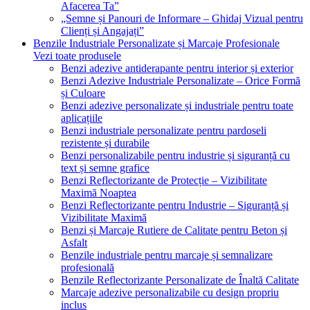
Afacerea Ta”
„Semne și Panouri de Informare – Ghidaj Vizual pentru
Clienți și Angajați”
Benzile Industriale Personalizate și Marcaje Profesionale
Vezi toate produsele
Benzi adezive antiderapante pentru interior și exterior
Benzi Adezive Industriale Personalizate – Orice Formă
și Culoare
Benzi adezive personalizate și industriale pentru toate
aplicațiile
Benzi industriale personalizate pentru pardoseli
rezistente și durabile
Benzi personalizabile pentru industrie și siguranță cu
text și semne grafice
Benzi Reflectorizante de Protecție – Vizibilitate
Maximă Noaptea
Benzi Reflectorizante pentru Industrie – Siguranță și
Vizibilitate Maximă
Benzi și Marcaje Rutiere de Calitate pentru Beton și
Asfalt
Benzile industriale pentru marcaje și semnalizare
profesională
Benzile Reflectorizante Personalizate de Înaltă Calitate
Marcaje adezive personalizabile cu design propriu
inclus