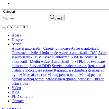
caută
CATEGORII
Acasă
Despre noi
Servicii
Avize si autorizatii - Casete luminoase
Avize si autorizatii -
Constructii civile si industriale
Avize si autorizatii - DSP
Avize
si autorizatii - DSV
Avize si autorizatii - ISCIR
Avize si
autorizatii - Mediu
Avize si autorizatii - PSI
Plan de evacuare
la incendiu
Servicii DDD
Servicii toaletari arbori
Reparatii si
instalare indicatoare rutiere
Reparatii si schimbari geamuri si
oglinzi
Marcaj exterior
Marcaj pentru beton
Marcaj pentru
parcari
Marcaj pentru pardoseala
Reparatii pardoseli
Curs de
prim ajutor
Video
Blog
Plată și livrare
Contact