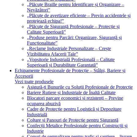
„Plăcuțe Braille pentru Identificare și Organizare –
Nevăzători”
„Plăcuțe de avertizare eficiente – Previn accidentele și
protejează echipa!”
„Plăcuțe de Siguranță Profesionale – Protecție și
Calitate Superioară”
„Produse pentru Parcări: Organizare, Siguranță și
Funcționalitate”
„Reclame Industriale Personalizate – Crește
Vizibilitatea Afacerii Tale”
„Vopsitorie Industrială Profesională – Calitate
Superioară și Durabilitate Garantată”
Echipamente Profesionale de Protecție – Stâlpi, Bariere și
Accesorii
Vezi toate produsele
Asigură-ți Bunurile cu Soluții Profesionale de Protecție
Bariere Rutiere și Industriale de Înaltă Calitate
Blocatori parcare economici și rezistenți – Previne
ocuparea abuzivă
Cadre de Protecție pentru Logistică și Depozitare
Industrială
Colțare și Panouri de Protecție pentru Siguranță
Confecții Metalice Profesionale pentru Construcții și
Industrie
Conuri de semnalizare pentru trafic și șantiere – livrare