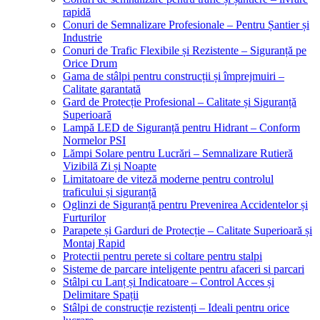
rapidă
Conuri de Semnalizare Profesionale – Pentru Șantier și
Industrie
Conuri de Trafic Flexibile și Rezistente – Siguranță pe
Orice Drum
Gama de stâlpi pentru construcții și împrejmuiri –
Calitate garantată
Gard de Protecție Profesional – Calitate și Siguranță
Superioară
Lampă LED de Siguranță pentru Hidrant – Conform
Normelor PSI
Lămpi Solare pentru Lucrări – Semnalizare Rutieră
Vizibilă Zi și Noapte
Limitatoare de viteză moderne pentru controlul
traficului și siguranță
Oglinzi de Siguranță pentru Prevenirea Accidentelor și
Furturilor
Parapete și Garduri de Protecție – Calitate Superioară și
Montaj Rapid
Protectii pentru perete si coltare pentru stalpi
Sisteme de parcare inteligente pentru afaceri si parcari
Stâlpi cu Lanț și Indicatoare – Control Acces și
Delimitare Spații
Stâlpi de construcție rezistenți – Ideali pentru orice