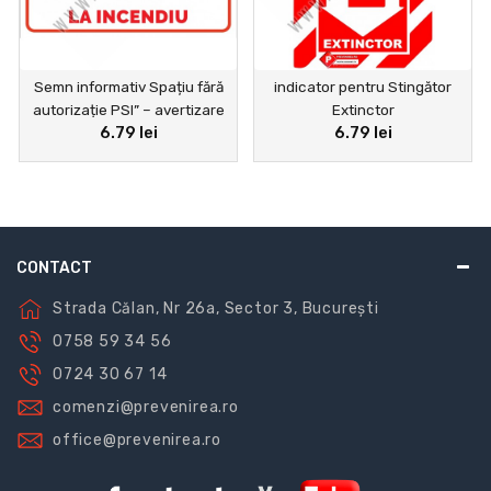
Semn informativ Spațiu fără
indicator pentru Stingător
autorizație PSI” – avertizare
Extinctor
6.79 lei
6.79 lei
securitate la incendiu
CONTACT
Strada Călan, Nr 26a, Sector 3, București
0758 59 34 56
0724 30 67 14
comenzi@prevenirea.ro
office@prevenirea.ro