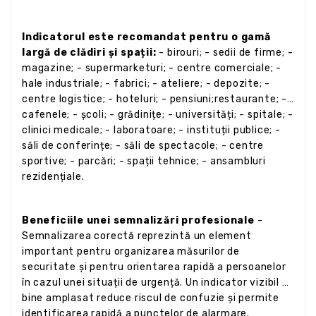
Indicatorul este recomandat pentru o gamă
largă de clădiri și spații:
- birouri; - sedii de firme; -
magazine; - supermarketuri; - centre comerciale; -
hale industriale; - fabrici; - ateliere; - depozite; -
centre logistice; - hoteluri; - pensiuni;restaurante; -
cafenele; - școli; - grădinițe; - universități; - spitale; -
clinici medicale; - laboratoare; - instituții publice; -
săli de conferințe; - săli de spectacole; - centre
sportive; - parcări; - spații tehnice; - ansambluri
rezidențiale.
Beneficiile unei semnalizări profesionale
-
Semnalizarea corectă reprezintă un element
important pentru organizarea măsurilor de
securitate și pentru orientarea rapidă a persoanelor
în cazul unei situații de urgență. Un indicator vizibil și
bine amplasat reduce riscul de confuzie și permite
identificarea rapidă a punctelor de alarmare.