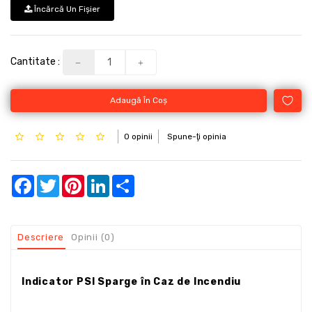
Încărcă Un Fişier
Cantitate :
Adaugă În Coş
0 opinii
Spune-ţi opinia
Facebook
Twitter
Pinterest
LinkedIn
Share
Descriere
Opinii (0)
Indicator PSI Sparge în Caz de Incendiu