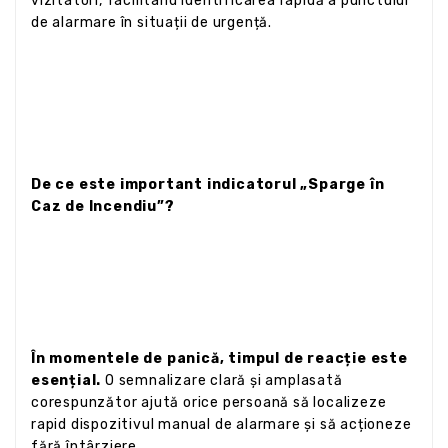
vizitatori, facilitând identificarea rapidă a punctului
de alarmare în situații de urgență.
De ce este important indicatorul „Sparge în
Caz de Incendiu”?
În momentele de panică, timpul de reacție este
esențial.
O semnalizare clară și amplasată
corespunzător ajută orice persoană să localizeze
rapid dispozitivul manual de alarmare și să acționeze
fără întârziere.