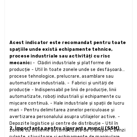
Acest indicator este recomandat pentru toate
spațiile unde există echipamente tehnice,
procese industriale sau activități cu risc
mecanic:
- Clădiri industriale și platforme de
producție - Util în toate zonele unde se desfășoară
procese tehnologice, prelucrare, asamblare sau
automatizare industrială. - Fabrici și unități de
producție - Indispensabil pe linii de producție, linii
automatizate, roboți industriali și echipamente cu
mișcare continuă. - Hale industriale și spații de lucru
mari - Pentru delimitarea zonelor periculoase și
avertizarea personalului asupra utilajelor active. -
Depozite logistice și centre de distribuție - Util în
2. Importanța pentru siguranța muncii (SSM)
zonele cu sisteme automatizate de transport, benzi
rulante, stivuitoare și echipamente de manipulare