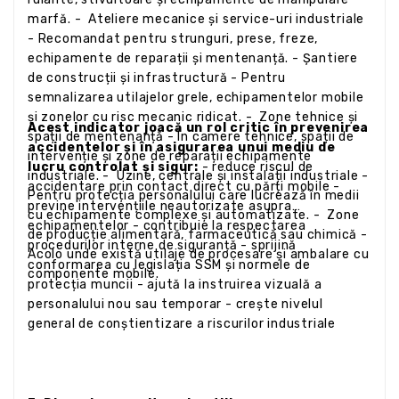
marfă. - Ateliere mecanice și service-uri industriale
- Recomandat pentru strunguri, prese, freze,
echipamente de reparații și mentenanță. - Șantiere
de construcții și infrastructură - Pentru
semnalizarea utilajelor grele, echipamentelor mobile
și zonelor cu risc mecanic ridicat. - Zone tehnice și
Acest indicator joacă un rol critic în prevenirea
spații de mentenanță - În camere tehnice, spații de
accidentelor și în asigurarea unui mediu de
intervenție și zone de reparații echipamente
lucru controlat și sigur:
- reduce riscul de
industriale. - Uzine, centrale și instalații industriale -
accidentare prin contact direct cu părți mobile -
Pentru protecția personalului care lucrează în medii
previne intervențiile neautorizate asupra
cu echipamente complexe și automatizate. - Zone
echipamentelor - contribuie la respectarea
de producție alimentară, farmaceutică sau chimică -
procedurilor interne de siguranță - sprijină
Acolo unde există utilaje de procesare și ambalare cu
conformarea cu legislația SSM și normele de
componente mobile.
protecția muncii - ajută la instruirea vizuală a
personalului nou sau temporar - crește nivelul
general de conștientizare a riscurilor industriale