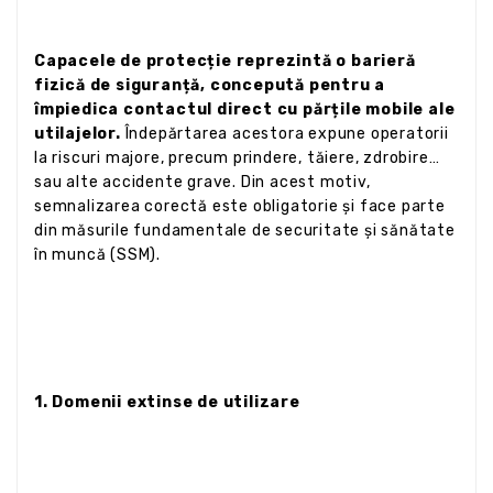
Capacele de protecție reprezintă o barieră
fizică de siguranță, concepută pentru a
împiedica contactul direct cu părțile mobile ale
utilajelor.
Îndepărtarea acestora expune operatorii
la riscuri majore, precum prindere, tăiere, zdrobire
sau alte accidente grave. Din acest motiv,
semnalizarea corectă este obligatorie și face parte
din măsurile fundamentale de securitate și sănătate
în muncă (SSM).
1. Domenii extinse de utilizare