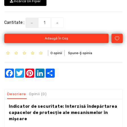
Încărcă Un Fişier
Cantitate :
Adaugă În Coş
0 opinii
Spune-ţi opinia
Facebook
Twitter
Pinterest
LinkedIn
Share
Descriere
Opinii (0)
Indicator de securitate: Interzisă îndepărtarea
capacelor de protecție ale mecanismelor în
mișcare