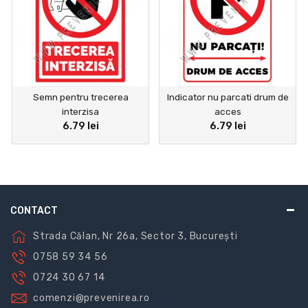
Semn pentru trecerea
Indicator nu parcati drum de
interzisa
acces
6.79 lei
6.79 lei
CONTACT
Strada Călan, Nr 26a, Sector 3, București
0758 59 34 56
0724 30 67 14
comenzi@prevenirea.ro