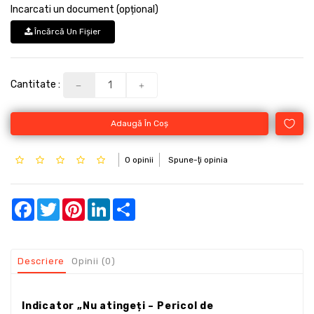
Incarcati un document (opțional)
Încărcă Un Fişier
Cantitate :
Adaugă În Coş
0 opinii
Spune-ţi opinia
Facebook
Twitter
Pinterest
LinkedIn
Share
Descriere
Opinii (0)
Indicator „Nu atingeți – Pericol de