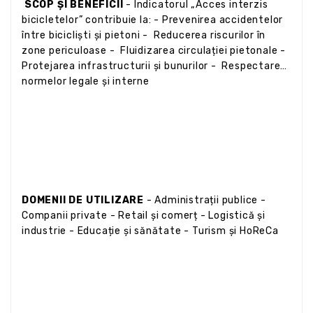
SCOP ȘI BENEFICII
- Indicatorul „Acces interzis
bicicletelor” contribuie la: - Prevenirea accidentelor
între bicicliști și pietoni - Reducerea riscurilor în
zone periculoase - Fluidizarea circulației pietonale -
Protejarea infrastructurii și bunurilor - Respectarea
normelor legale și interne
DOMENII DE UTILIZARE
- Administrații publice -
Companii private - Retail și comerț - Logistică și
industrie - Educație și sănătate - Turism și HoReCa