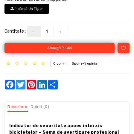
Încărcă Un Fişier
Cantitate :
Adaugă În Coş
0 opinii
Spune-ţi opinia
Facebook
Twitter
Pinterest
LinkedIn
Share
Descriere
Opinii (0)
Indicator de securitate acces interzis
bicicletelor – Semn de avertizare profesional