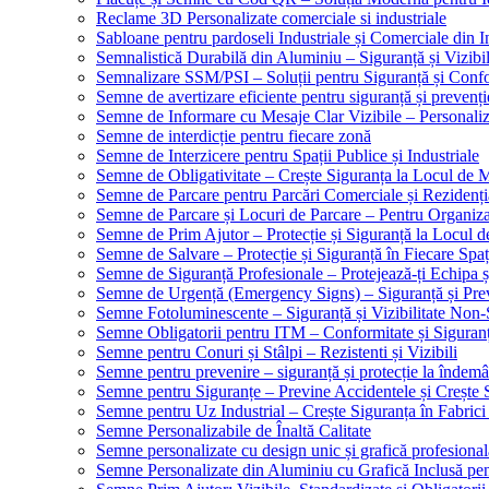
Reclame 3D Personalizate comerciale si industriale
Sabloane pentru pardoseli Industriale și Comerciale din In
Semnalistică Durabilă din Aluminiu – Siguranță și Vizibi
Semnalizare SSM/PSI – Soluții pentru Siguranță și Conf
Semne de avertizare eficiente pentru siguranță și prevenți
Semne de Informare cu Mesaje Clar Vizibile – Personaliz
Semne de interdicție pentru fiecare zonă
Semne de Interzicere pentru Spații Publice și Industriale
Semne de Obligativitate – Crește Siguranța la Locul de
Semne de Parcare pentru Parcări Comerciale și Rezidenți
Semne de Parcare și Locuri de Parcare – Pentru Organizare
Semne de Prim Ajutor – Protecție și Siguranță la Locul 
Semne de Salvare – Protecție și Siguranță în Fiecare Spaț
Semne de Siguranță Profesionale – Protejează-ți Echipa ș
Semne de Urgență (Emergency Signs) – Siguranță și Pre
Semne Fotoluminescente – Siguranță și Vizibilitate Non-
Semne Obligatorii pentru ITM – Conformitate și Siguran
Semne pentru Conuri și Stâlpi – Rezistenti și Vizibili
Semne pentru prevenire – siguranță și protecție la îndemâ
Semne pentru Siguranțe – Previne Accidentele și Crește 
Semne pentru Uz Industrial – Crește Siguranța în Fabrici
Semne Personalizabile de Înaltă Calitate
Semne personalizate cu design unic și grafică profesional
Semne Personalizate din Aluminiu cu Grafică Inclusă pent