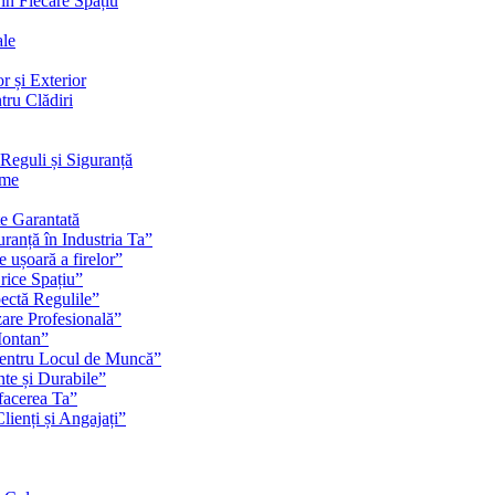
 în Fiecare Spațiu
ale
r și Exterior
tru Clădiri
Reguli și Siguranță
rme
te Garantată
ranță în Industria Ta”
e ușoară a firelor”
rice Spațiu”
pectă Regulile”
zare Profesională”
Montan”
pentru Locul de Muncă”
nte și Durabile”
facerea Ta”
ienți și Angajați”