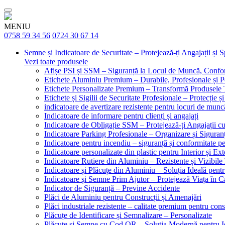
MENIU
0758 59 34 56
0724 30 67 14
Semne și Indicatoare de Securitate – Protejează-ți Angajații și 
Vezi toate produsele
Afișe PSI și SSM – Siguranță la Locul de Muncă, Confor
Etichete Aluminiu Premium – Durabile, Profesionale și P
Etichete Personalizate Premium – Transformă Produsele T
Etichete și Sigilii de Securitate Profesionale – Protecție ș
indicatoare de avertizare rezistente pentru locuri de munc
Indicatoare de informare pentru clienți și angajați
Indicatoare de Obligație SSM – Protejează-ți Angajații 
Indicatoare Parking Profesionale – Organizare și Siguranț
Indicatoare pentru incendiu – siguranță și conformitate pe
Indicatoare personalizate din plastic pentru Interior și Ext
Indicatoare Rutiere din Aluminiu – Rezistente și Vizibile 
Indicatoare și Plăcuțe din Aluminiu – Soluția Ideală pent
Indicatoare și Semne Prim Ajutor – Protejează Viața în 
Indicator de Siguranță – Previne Accidente
Plăci de Aluminiu pentru Construcții și Amenajări
Plăci industriale rezistente – calitate premium pentru const
Plăcuțe de Identificare și Semnalizare – Personalizate
Plăcuțe și Semne cu Cod QR – Soluția Modernă pentru Ide