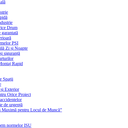
ială
strie
apidă
dustrie
Orice Drum
e garantată
erioară
rmelor PSI
ilă Zi și Noapte
și siguranță
rturilor
 Montaj Rapid
e Spații
e
și Exterior
ntru Orice Proiect
 accidentelor
ie de urgență
nță Maximă pentru Locul de Muncă”
nform normelor ISU