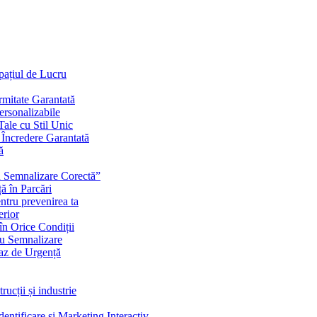
Spațiul de Lucru
mitate Garantată
ersonalizabile
ale cu Stil Unic
i Încredere Garantată
ă
cu Semnalizare Corectă”
ă în Parcări
ntru prevenirea ta
erior
în Orice Condiții
ru Semnalizare
Caz de Urgență
rucții și industrie
ntificare și Marketing Interactiv