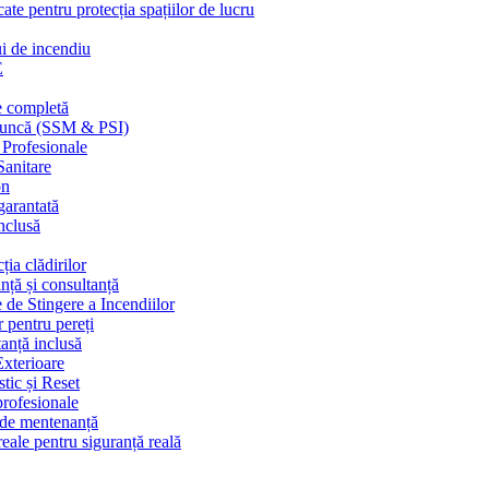
cate pentru protecția spațiilor de lucru
ui de incendiu
E
e completă
n muncă (SSM & PSI)
 Profesionale
Sanitare
on
garantată
nclusă
ția clădirilor
nță și consultanță
 de Stingere a Incendiilor
r pentru pereți
tanță inclusă
Exterioare
tic și Reset
 profesionale
e de mentenanță
eale pentru siguranță reală