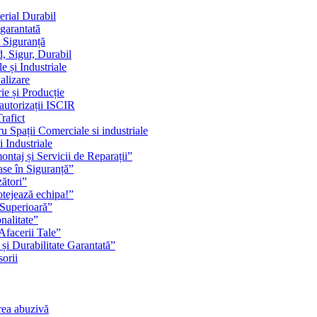
erial Durabil
 garantată
i Siguranță
, Sigur, Durabil
 și Industriale
alizare
ie și Producție
 autorizații ISCIR
rafict
u Spații Comerciale si industriale
i Industriale
ontaj și Servicii de Reparații”
se în Siguranță”
zători”
rotejează echipa!”
 Superioară”
nalitate”
Afacerii Tale”
 și Durabilitate Garantată”
orii
rea abuzivă