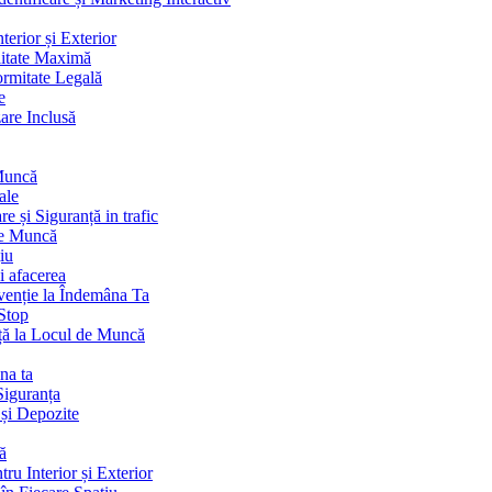
terior și Exterior
litate Maximă
ormitate Legală
e
are Inclusă
 Muncă
ale
 și Siguranță in trafic
de Muncă
iu
i afacerea
venție la Îndemâna Ta
Stop
ță la Locul de Muncă
na ta
Siguranța
 și Depozite
ă
ru Interior și Exterior