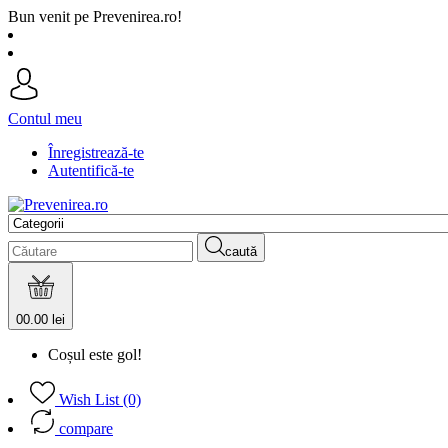
Bun venit pe Prevenirea.ro!
Contul meu
Înregistrează-te
Autentifică-te
caută
0
0.00 lei
Coșul este gol!
Wish List (0)
compare