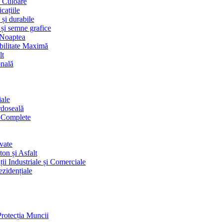
i Culoare
cațiile
 și durabile
 și semne grafice
 Noaptea
ibilitate Maximă
lt
onală
iale
rdoseală
i Complete
vate
on și Asfalt
ii Industriale și Comerciale
ezidențiale
Protecția Muncii