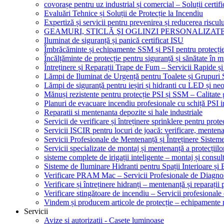
covorașe pentru uz industrial și comercial – Soluții certifi
Evaluări Tehnice și Soluții de Protecție la Incendiu
Expertiză și servicii pentru prevenirea și reducerea riscul
GEAMURI, STICLĂ ŞI OGLINZI PERSONALIZAT
Iluminat de siguranță și panică certificat ISU
Îmbrăcăminte și echipamente SSM și PSI pentru protecți
Încălțăminte de protecție pentru siguranță și sănătate î
Întreținere și Reparații Trape de Fum – Servicii Rapide și
Lămpi de Iluminat de Urgență pentru Toalete și Grupuri 
Lămpi de siguranță pentru ieșiri și hidranti cu LED și ne
Mănuși rezistente pentru protecție PSI și SSM – Calitate 
Planuri de evacuare incendiu profesionale cu schiță PSI i
Reparatii si mentenanta depozite si hale industriale
Servicii de verificare și întreținere sprinklere pentru protec
Servicii ISCIR pentru locuri de joacă: verificare, mentena
Servicii Profesionale de Mentenanță și Întreținere Sisteme
Servicii specializate de montaj și mentenanță a protecțiilo
sisteme complete de irigații inteligente – montaj și consul
Sisteme de Iluminare Hidranti pentru Spații Interioare și 
Verificare PRAM Mac – Servicii Profesionale de Diagnos
Verificare și întreținere hidranți – mentenanță și reparații
Verificare stingătoare de incendiu – Servicii profesional
Vindem și producem articole de protecție – echipamente r
Servicii
Avize si autorizatii - Casete luminoase