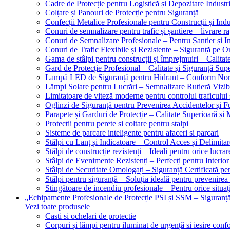
Cadre de Protecție pentru Logistică și Depozitare Industr
Colțare și Panouri de Protecție pentru Siguranță
Confecții Metalice Profesionale pentru Construcții și Indu
Conuri de semnalizare pentru trafic și șantiere – livrare r
Conuri de Semnalizare Profesionale – Pentru Șantier și In
Conuri de Trafic Flexibile și Rezistente – Siguranță pe 
Gama de stâlpi pentru construcții și împrejmuiri – Calitat
Gard de Protecție Profesional – Calitate și Siguranță Sup
Lampă LED de Siguranță pentru Hidrant – Conform No
Lămpi Solare pentru Lucrări – Semnalizare Rutieră Vizib
Limitatoare de viteză moderne pentru controlul traficului 
Oglinzi de Siguranță pentru Prevenirea Accidentelor și Fu
Parapete și Garduri de Protecție – Calitate Superioară și
Protectii pentru perete si coltare pentru stalpi
Sisteme de parcare inteligente pentru afaceri si parcari
Stâlpi cu Lanț și Indicatoare – Control Acces și Delimitar
Stâlpi de construcție rezistenți – Ideali pentru orice lucrar
Stâlpi de Evenimente Rezistenți – Perfecți pentru Interior 
Stâlpi de Securitate Omologați – Siguranță Certificată pe
Stâlpi pentru siguranță – Soluția ideală pentru prevenirea
Stingătoare de incendiu profesionale – Pentru orice situaț
„Echipamente Profesionale de Protecție PSI și SSM – Sigura
Vezi toate produsele
Casti si ochelari de protectie
Corpuri și lămpi pentru iluminat de urgență si iesire co