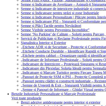
Semne Prim Ajutor: Vizibile, Standardizate și Obligatorii
Semne și Indicatoare de Avertizare – Asigură-ți Siguranța
Semne si Indicatoare de interzicere industriale si comerci
Semne şi Indicatoare pentru străzi şi zone Industriale
Semne si Indicatoare Personalizate | Plăcuțe pentru Interio
Semne și Indicatoare PSI – Siguranță și Conformitate pen
Semne și Plăci Tactile pentru Nevăzători
Semne Vizibile pentru Prevenirea Incendiilor”
Semne ‘No Parking’ de Calitate – Soluții pentru Parcare, 
Servicii de Publicitate și Reclame Profesionale pentru Fi
Signalistica Interior și Exterior
„Etichete ADR și de Securitate – Protecție și Conformita
„Etichete Conducte Durabile – Identificare Rapidă și Sigu
„Etichete pentru cabluri – Organizare rapidă și identificar
„Indicatoare de Informare Profesionale – Soluții pentru O
„Indicatoare de Interzicere – Protejează Siguranța și Res
„Indicatoare din Plexiglas: Soluția Ideală pentru Semnali
„Indicatoare și Marcaje Turistice pentru Fiecare Traseu 
„Panouri de Protecție SSM și PSI – Protecție Completă 
„Panouri pentru clădiri și construcții industriale – Reziste
„Semne de Urgență & Exit – Siguranță Vizibilă pentru A
„Semne și Panouri de Informare – Ghidaj Vizual pentru Cl
Benzile Industriale Personalizate și Marcaje Profesionale
Vezi toate produsele
Benzi adezive antiderapante pentru interior și exterior