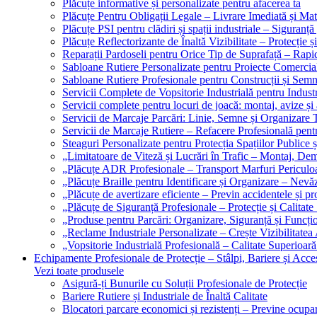
Plăcuțe informative și personalizate pentru afacerea ta
Plăcuțe Pentru Obligații Legale – Livrare Imediată și Mat
Plăcuțe PSI pentru clădiri și spații industriale – Siguranță
Plăcuțe Reflectorizante de Înaltă Vizibilitate – Protecție ș
Reparații Pardoseli pentru Orice Tip de Suprafață – Rapid
Sabloane Rutiere Personalizate pentru Proiecte Comerciale
Sabloane Rutiere Profesionale pentru Construcții și Semn
Servicii Complete de Vopsitorie Industrială pentru Industr
Servicii complete pentru locuri de joacă: montaj, avize și
Servicii de Marcaje Parcări: Linie, Semne și Organizare T
Servicii de Marcaje Rutiere – Refacere Profesională pentr
Steaguri Personalizate pentru Protecția Spațiilor Publice ș
„Limitatoare de Viteză și Lucrări în Trafic – Montaj, Dem
„Plăcuțe ADR Profesionale – Transport Marfuri Periculoa
„Plăcuțe Braille pentru Identificare și Organizare – Nevă
„Plăcuțe de avertizare eficiente – Previn accidentele și p
„Plăcuțe de Siguranță Profesionale – Protecție și Calitate
„Produse pentru Parcări: Organizare, Siguranță și Funcțio
„Reclame Industriale Personalizate – Crește Vizibilitatea 
„Vopsitorie Industrială Profesională – Calitate Superioară
Echipamente Profesionale de Protecție – Stâlpi, Bariere și Acces
Vezi toate produsele
Asigură-ți Bunurile cu Soluții Profesionale de Protecție
Bariere Rutiere și Industriale de Înaltă Calitate
Blocatori parcare economici și rezistenți – Previne ocupa