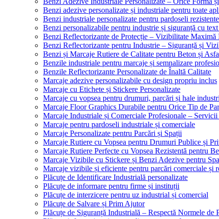
Benzi Adezive Industriale Personalizate – Orice Formă ș
Benzi adezive personalizate și industriale pentru toate apli
Benzi industriale personalizate pentru pardoseli rezistente
Benzi personalizabile pentru industrie și siguranță cu text
Benzi Reflectorizante de Protecție – Vizibilitate Maximă
Benzi Reflectorizante pentru Industrie – Siguranță și Viz
Benzi și Marcaje Rutiere de Calitate pentru Beton și Asfa
Benzile industriale pentru marcaje și semnalizare profesi
Benzile Reflectorizante Personalizate de Înaltă Calitate
Marcaje adezive personalizabile cu design propriu inclus
Marcaje cu Etichete și Stickere Personalizate
Marcaje cu vopsea pentru drumuri, parcări și hale industr
Marcaje Floor Graphics Durabile pentru Orice Tip de Pa
Marcaje Industriale și Comerciale Profesionale – Servici
Marcaje pentru pardoseli industriale și comerciale
Marcaje Personalizate pentru Parcări și Spații
Marcaje Rutiere cu Vopsea pentru Drumuri Publice și Pri
Marcaje Rutiere Perfecte cu Vopsea Rezistentă pentru Bet
Marcaje Vizibile cu Stickere și Benzi Adezive pentru Spaț
Marcaje vizibile și eficiente pentru parcări comerciale și r
Plăcuțe de Identificare Industrială personalizate
Plăcuțe de informare pentru firme și instituții
Plăcuțe de interzicere pentru uz industrial și comercial
Plăcuțe de Salvare și Prim Ajutor
Plăcuțe de Siguranță Industrială – Respectă Normele de 