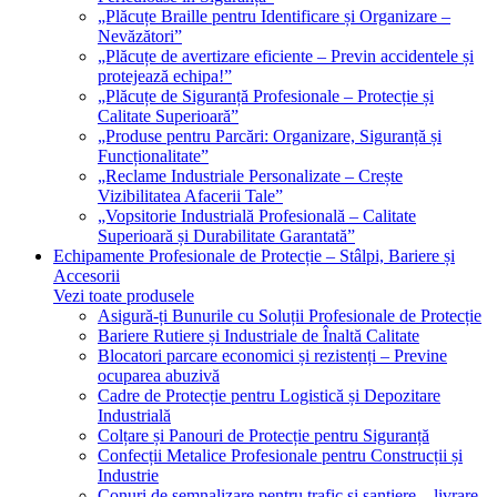
„Plăcuțe Braille pentru Identificare și Organizare –
Nevăzători”
„Plăcuțe de avertizare eficiente – Previn accidentele și
protejează echipa!”
„Plăcuțe de Siguranță Profesionale – Protecție și
Calitate Superioară”
„Produse pentru Parcări: Organizare, Siguranță și
Funcționalitate”
„Reclame Industriale Personalizate – Crește
Vizibilitatea Afacerii Tale”
„Vopsitorie Industrială Profesională – Calitate
Superioară și Durabilitate Garantată”
Echipamente Profesionale de Protecție – Stâlpi, Bariere și
Accesorii
Vezi toate produsele
Asigură-ți Bunurile cu Soluții Profesionale de Protecție
Bariere Rutiere și Industriale de Înaltă Calitate
Blocatori parcare economici și rezistenți – Previne
ocuparea abuzivă
Cadre de Protecție pentru Logistică și Depozitare
Industrială
Colțare și Panouri de Protecție pentru Siguranță
Confecții Metalice Profesionale pentru Construcții și
Industrie
Conuri de semnalizare pentru trafic și șantiere – livrare