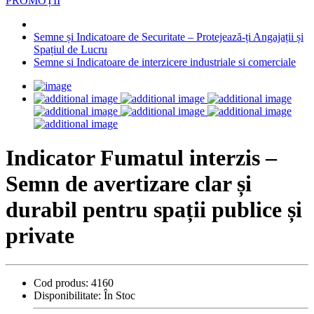
PROMOȚII
Semne și Indicatoare de Securitate – Protejează-ți Angajații și
Spațiul de Lucru
Semne si Indicatoare de interzicere industriale si comerciale
Indicator Fumatul interzis –
Semn de avertizare clar și
durabil pentru spații publice și
private
Cod produs:
4160
Disponibilitate:
În Stoc