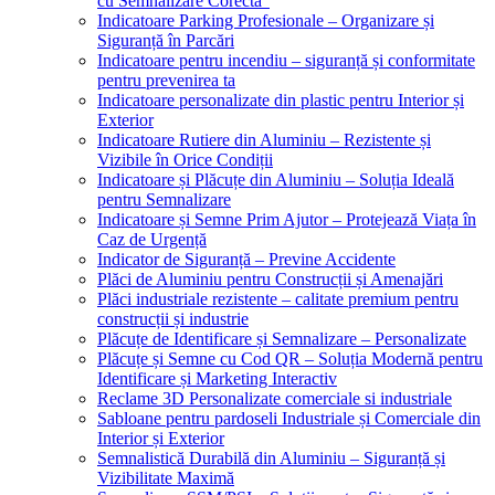
cu Semnalizare Corectă”
Indicatoare Parking Profesionale – Organizare și
Siguranță în Parcări
Indicatoare pentru incendiu – siguranță și conformitate
pentru prevenirea ta
Indicatoare personalizate din plastic pentru Interior și
Exterior
Indicatoare Rutiere din Aluminiu – Rezistente și
Vizibile în Orice Condiții
Indicatoare și Plăcuțe din Aluminiu – Soluția Ideală
pentru Semnalizare
Indicatoare și Semne Prim Ajutor – Protejează Viața în
Caz de Urgență
Indicator de Siguranță – Previne Accidente
Plăci de Aluminiu pentru Construcții și Amenajări
Plăci industriale rezistente – calitate premium pentru
construcții și industrie
Plăcuțe de Identificare și Semnalizare – Personalizate
Plăcuțe și Semne cu Cod QR – Soluția Modernă pentru
Identificare și Marketing Interactiv
Reclame 3D Personalizate comerciale si industriale
Sabloane pentru pardoseli Industriale și Comerciale din
Interior și Exterior
Semnalistică Durabilă din Aluminiu – Siguranță și
Vizibilitate Maximă