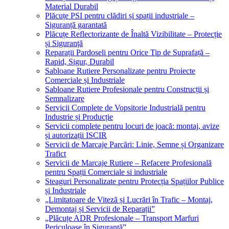
Material Durabil
Plăcuțe PSI pentru clădiri și spații industriale –
Siguranță garantată
Plăcuțe Reflectorizante de Înaltă Vizibilitate – Protecție
și Siguranță
Reparații Pardoseli pentru Orice Tip de Suprafață –
Rapid, Sigur, Durabil
Sabloane Rutiere Personalizate pentru Proiecte
Comerciale și Industriale
Sabloane Rutiere Profesionale pentru Construcții și
Semnalizare
Servicii Complete de Vopsitorie Industrială pentru
Industrie și Producție
Servicii complete pentru locuri de joacă: montaj, avize
și autorizații ISCIR
Servicii de Marcaje Parcări: Linie, Semne și Organizare
Trafict
Servicii de Marcaje Rutiere – Refacere Profesională
pentru Spații Comerciale si industriale
Steaguri Personalizate pentru Protecția Spațiilor Publice
și Industriale
„Limitatoare de Viteză și Lucrări în Trafic – Montaj,
Demontaj și Servicii de Reparații”
„Plăcuțe ADR Profesionale – Transport Marfuri
Periculoase în Siguranță”