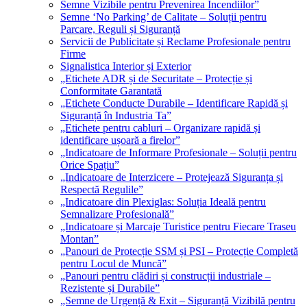
Semne Vizibile pentru Prevenirea Incendiilor”
Semne ‘No Parking’ de Calitate – Soluții pentru
Parcare, Reguli și Siguranță
Servicii de Publicitate și Reclame Profesionale pentru
Firme
Signalistica Interior și Exterior
„Etichete ADR și de Securitate – Protecție și
Conformitate Garantată
„Etichete Conducte Durabile – Identificare Rapidă și
Siguranță în Industria Ta”
„Etichete pentru cabluri – Organizare rapidă și
identificare ușoară a firelor”
„Indicatoare de Informare Profesionale – Soluții pentru
Orice Spațiu”
„Indicatoare de Interzicere – Protejează Siguranța și
Respectă Regulile”
„Indicatoare din Plexiglas: Soluția Ideală pentru
Semnalizare Profesională”
„Indicatoare și Marcaje Turistice pentru Fiecare Traseu
Montan”
„Panouri de Protecție SSM și PSI – Protecție Completă
pentru Locul de Muncă”
„Panouri pentru clădiri și construcții industriale –
Rezistente și Durabile”
„Semne de Urgență & Exit – Siguranță Vizibilă pentru