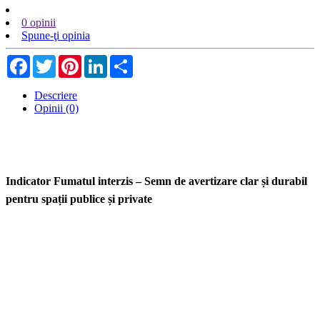
0 opinii
Spune-ţi opinia
Facebook
Twitter
Pinterest
LinkedIn
Share
Descriere
Opinii (0)
Indicator Fumatul interzis – Semn de avertizare clar și durabil
pentru spații publice și private