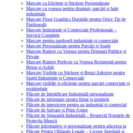
Marcaje cu Etichete și Stickere Personalizate
Marcaje cu vopsea pentru drumuri, parcări și hale
industriale
Marcaje Floor Graphics Durabile pentru Orice Tip de
Pardoseală
Marcaje Industriale și Comerciale Profesionale –
Servicii Complete
Marcaje pentru pardoseli industriale și comerciale
Marcaje Personalizate pentru Parcări și Spații
Marcaje Rutiere cu Vopsea pentru Drumuri Publice și
Private
Marcaje Rutiere Perfecte cu Vopsea Rezistentă pentru
Beton și Asfalt
Marcaje Vizibile cu Stickere și Benzi Adezive pentru
Spații Industriale și Comerciale
Marcaje vizibile și eficiente pentru parcări comerciale și
rezidențiale
Plăcuțe de Identificare Industrială personalizate
Plăcuțe de informare pentru firme și instituții
Plăcuțe de interzicere pentru uz industrial și comercial
Plăcuțe de Salvare și Prim Ajutor
Plăcuțe de Siguranță Industrială – Respectă Normele de
Protecția Muncii
Plăcuțe informative și personalizate pentru afacerea ta
Plăcuțe Pentru Obligații Legale – Livrare Imediată și