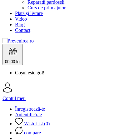
Reparatii pardoseli
Curs de prim ajutor
Plată și livrare
Video
Blog
Contact
0
0.00 lei
Coșul este gol!
Contul meu
Înregistrează-te
Autentifică-te
Wish List (0)
compare