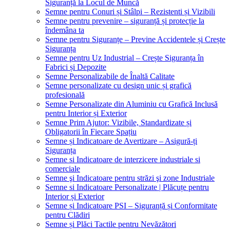
Siguranță la Locul de Muncă
Semne pentru Conuri și Stâlpi – Rezistenti și Vizibili
Semne pentru prevenire – siguranță și protecție la
îndemâna ta
Semne pentru Siguranțe – Previne Accidentele și Crește
Siguranța
Semne pentru Uz Industrial – Crește Siguranța în
Fabrici și Depozite
Semne Personalizabile de Înaltă Calitate
Semne personalizate cu design unic și grafică
profesională
Semne Personalizate din Aluminiu cu Grafică Inclusă
pentru Interior și Exterior
Semne Prim Ajutor: Vizibile, Standardizate și
Obligatorii în Fiecare Spațiu
Semne și Indicatoare de Avertizare – Asigură-ți
Siguranța
Semne si Indicatoare de interzicere industriale si
comerciale
Semne şi Indicatoare pentru străzi şi zone Industriale
Semne si Indicatoare Personalizate | Plăcuțe pentru
Interior și Exterior
Semne și Indicatoare PSI – Siguranță și Conformitate
pentru Clădiri
Semne și Plăci Tactile pentru Nevăzători