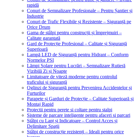
rapidă
Conuri de Semnalizare Profesionale – Pentru Șantier și
Industrie
Conuri de Trafic Flexibile și Rezistente – Siguranță pe
Orice Drum
Gama de stâlpi pentru construcții și împrejmuiri –
Calitate garantată
Gard de Protecție Profesional – Calitate și Siguranță
Superioară
Lampă LED de Siguranță pentru Hidrant – Conform
Normelor PSI
Lămpi Solare pentru Lucrări – Semnalizare Rutieră
Vizibilă Zi și Noapte
Limitatoare de viteză moderne pentru controlul
traficului și siguranță
Oglinzi de Siguranță pentru Prevenirea Accidentelor și
Furturilor
Parapete și Garduri de Protecție – Calitate Superioară și
Montaj Rapid
Protectii pentru perete si coltare pentru stalpi
Sisteme de parcare inteligente pentru afaceri si parcari
Stâlpi cu Lanț și Indicatoare – Control Acces și
Delimitare Spații
Stâlpi de construcție rezistenți – Ideali pentru orice