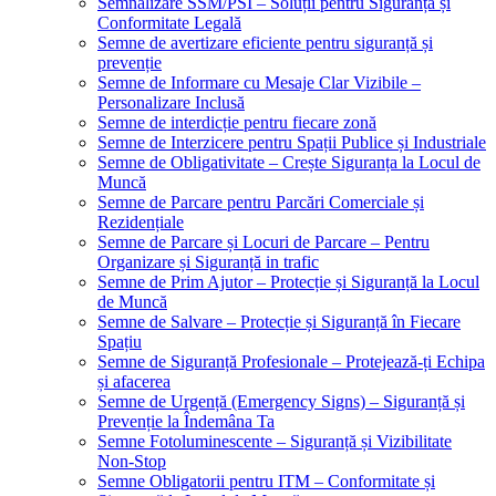
Semnalizare SSM/PSI – Soluții pentru Siguranță și
Conformitate Legală
Semne de avertizare eficiente pentru siguranță și
prevenție
Semne de Informare cu Mesaje Clar Vizibile –
Personalizare Inclusă
Semne de interdicție pentru fiecare zonă
Semne de Interzicere pentru Spații Publice și Industriale
Semne de Obligativitate – Crește Siguranța la Locul de
Muncă
Semne de Parcare pentru Parcări Comerciale și
Rezidențiale
Semne de Parcare și Locuri de Parcare – Pentru
Organizare și Siguranță in trafic
Semne de Prim Ajutor – Protecție și Siguranță la Locul
de Muncă
Semne de Salvare – Protecție și Siguranță în Fiecare
Spațiu
Semne de Siguranță Profesionale – Protejează-ți Echipa
și afacerea
Semne de Urgență (Emergency Signs) – Siguranță și
Prevenție la Îndemâna Ta
Semne Fotoluminescente – Siguranță și Vizibilitate
Non-Stop
Semne Obligatorii pentru ITM – Conformitate și