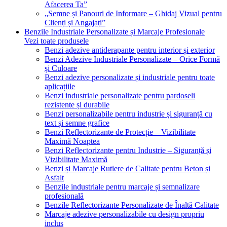
Afacerea Ta”
„Semne și Panouri de Informare – Ghidaj Vizual pentru
Clienți și Angajați”
Benzile Industriale Personalizate și Marcaje Profesionale
Vezi toate produsele
Benzi adezive antiderapante pentru interior și exterior
Benzi Adezive Industriale Personalizate – Orice Formă
și Culoare
Benzi adezive personalizate și industriale pentru toate
aplicațiile
Benzi industriale personalizate pentru pardoseli
rezistente și durabile
Benzi personalizabile pentru industrie și siguranță cu
text și semne grafice
Benzi Reflectorizante de Protecție – Vizibilitate
Maximă Noaptea
Benzi Reflectorizante pentru Industrie – Siguranță și
Vizibilitate Maximă
Benzi și Marcaje Rutiere de Calitate pentru Beton și
Asfalt
Benzile industriale pentru marcaje și semnalizare
profesională
Benzile Reflectorizante Personalizate de Înaltă Calitate
Marcaje adezive personalizabile cu design propriu
inclus