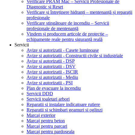
Verificare PRAM Mac – Servicii Profesionale de
Diagnostic și Reset
Verificare și întreținere hidranți – mentenanță și reparații
profesionale
Verificare stingătoare de incendiu – Servicii
profesionale de mentenanță
Vindem și producem articole de protecție –
echipamente reale pentru siguranță reală
Servicii
Avize si autorizatii - Casete luminoase
Avize si autorizatii - Constructii civile si industriale
Avize si autorizatii - DSP
Avize si autorizatii - DSV
Avize si autorizatii - ISCIR
Avize si autorizatii - Mediu
Avize si autorizatii - PSI
Plan de evacuare la incendiu
Servicii DDD
Servicii toaletari arbori
Reparatii si instalare indicatoare rutiere
Reparatii si schimbari geamuri si oglinzi
Marcaj exterior
Marcaj pentru beton
Marcaj pentru parcari
Marcaj pentru pardoseala