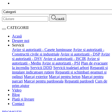
caută
CATEGORII
Acasă
Despre noi
Servicii
Avize si autorizatii - Casete luminoase
Avize si autorizatii -
Constructii civile si industriale
Avize si autorizatii - DSP
Avize
si autorizatii - DSV
Avize si autorizatii - ISCIR
Avize si
autorizatii - Mediu
Avize si autorizatii - PSI
Plan de evacuare
la incendiu
Servicii DDD
Servicii toaletari arbori
Reparatii si
instalare indicatoare rutiere
Reparatii si schimbari geamuri si
oglinzi
Marcaj exterior
Marcaj pentru beton
Marcaj pentru
parcari
Marcaj pentru pardoseala
Reparatii pardoseli
Curs de
prim ajutor
Video
Blog
Plată și livrare
Contact