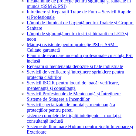
Încălțăminte de protecție pentru siguranță și sănătate în
muncă (SSM & PSI)
Întreținere și Reparații Trape de Fum – Servicii Rapide
și Profesionale
Lămpi de Iluminat de Urgență pentru Toalete și Grupuri
Sanitare
Lămpi de siguranță pentru ieșiri și hidranti cu LED și
neon
Mănuși rezistente pentru protecție PSI și SSM –
Calitate garantată
Planuri de evacuare incendiu profesionale cu schiță PSI
inclusă
Reparatii si mentenanta depozite si hale industriale
Servicii de verificare și întreținere sprinklere pentru
protecția clădirilor
Servicii ISCIR pentru locuri de joacă: verificare,
mentenanță și consultanță
Servicii Profesionale de Mentenanță și Întreținere
Sisteme de Stingere a Incendiilor
Servicii specializate de montaj și mentenanță a
protecțiilor pentru pereți
sisteme complete de irigații inteligente – montaj și
consultanță inclusă
Sisteme de Iluminare Hidranti pentru Spații Interioare și
Exterioare