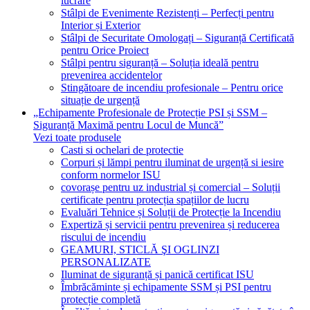
lucrare
Stâlpi de Evenimente Rezistenți – Perfecți pentru
Interior și Exterior
Stâlpi de Securitate Omologați – Siguranță Certificată
pentru Orice Proiect
Stâlpi pentru siguranță – Soluția ideală pentru
prevenirea accidentelor
Stingătoare de incendiu profesionale – Pentru orice
situație de urgență
„Echipamente Profesionale de Protecție PSI și SSM –
Siguranță Maximă pentru Locul de Muncă”
Vezi toate produsele
Casti si ochelari de protectie
Corpuri și lămpi pentru iluminat de urgență si iesire
conform normelor ISU
covorașe pentru uz industrial și comercial – Soluții
certificate pentru protecția spațiilor de lucru
Evaluări Tehnice și Soluții de Protecție la Incendiu
Expertiză și servicii pentru prevenirea și reducerea
riscului de incendiu
GEAMURI, STICLĂ ŞI OGLINZI
PERSONALIZATE
Iluminat de siguranță și panică certificat ISU
Îmbrăcăminte și echipamente SSM și PSI pentru
protecție completă