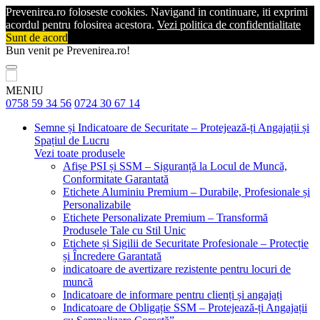
Prevenirea.ro foloseste cookies. Navigand in continuare, iti exprimi
acordul pentru folosirea acestora.
Vezi politica de confidentialitate
Sunt de acord
Bun venit pe Prevenirea.ro!
MENIU
0758 59 34 56
0724 30 67 14
Semne și Indicatoare de Securitate – Protejează-ți Angajații și
Spațiul de Lucru
Vezi toate produsele
Afișe PSI și SSM – Siguranță la Locul de Muncă,
Conformitate Garantată
Etichete Aluminiu Premium – Durabile, Profesionale și
Personalizabile
Etichete Personalizate Premium – Transformă
Produsele Tale cu Stil Unic
Etichete și Sigilii de Securitate Profesionale – Protecție
și Încredere Garantată
indicatoare de avertizare rezistente pentru locuri de
muncă
Indicatoare de informare pentru clienți și angajați
Indicatoare de Obligație SSM – Protejează-ți Angajații