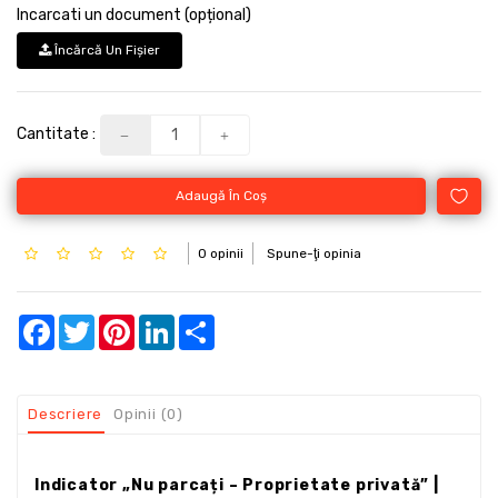
Incarcati un document (opțional)
Încărcă Un Fişier
Cantitate :
Adaugă În Coş
0 opinii
Spune-ţi opinia
Facebook
Twitter
Pinterest
LinkedIn
Share
Descriere
Opinii (0)
Indicator „Nu parcați – Proprietate privată” |