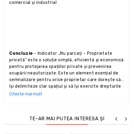
comercial și industrial
Concluzie
- Indicator „Nu parcați – Proprietate
privată” este o soluție simplă, eficientă și economică
pentru protejarea spațiilor private și prevenirea
ocupării neautorizate. Este un element esențial de
semnalizare pentru orice proprietar care dorește să
își delimiteze clar spațiul și să își exercite drepturile
legale asupra proprietății.
Citeste mai mult
TE-AR MAI PUTEA INTERESA ȘI