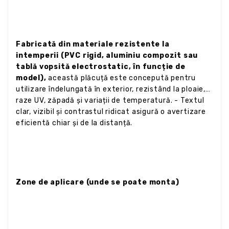
Fabricată din materiale rezistente la
intemperii (PVC rigid, aluminiu compozit sau
tablă vopsită electrostatic, în funcție de
model),
această plăcuță este concepută pentru
utilizare îndelungată în exterior, rezistând la ploaie,
raze UV, zăpadă și variații de temperatură. - Textul
clar, vizibil și contrastul ridicat asigură o avertizare
eficientă chiar și de la distanță.
Zone de aplicare (unde se poate monta)