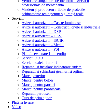
Verificare stingătoare de incendiu – Servicii
profesionale de mentenanță
Vindem și producem articole de protecție –
echipamente reale pentru siguranță reală
Servicii
Avize si autorizatii - Casete luminoase
Avize si autorizatii - Constructii civile si industriale
Avize si autorizatii - DSP
Avize si autorizatii - DSV
Avize si autorizatii - ISCIR
Avize si autorizatii - Mediu
Avize si autorizatii - PSI
Plan de evacuare la incendiu
Servicii DDD
Servicii toaletari arbori
Reparatii si instalare indicatoare rutiere
Reparatii si schimbari geamuri si oglinzi
Marcaj exterior
Marcaj pentru beton
Marcaj pentru parcari
Marcaj pentru pardoseala
Reparatii pardoseli
Curs de prim ajutor
Plată și livrare
Video