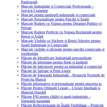
Pardoseală
Marcaje Industriale și Comerciale Profesionale –
Servicii Complete
Marcaje pentru pardoseli industriale și comerciale
Marcaje Personalizate pentru Parcări și Spații
Marcaje Rutiere cu Vopsea pentru Drumuri Publice și
Private
Marcaje Rutiere Perfecte cu Vopsea Rezistentă pentru
Beton și Asfalt
Marcaje Vizibile cu Stickere și Benzi Adezive pentru
Spații Industriale și Comerciale
Marcaje vizibile și eficiente pentru parcări comerciale și
rezidențiale
Plăcuțe de Identificare Industrială personalizate
Plăcuțe de informare pentru firme și instituții
Plăcuțe de interzicere pentru uz industrial și comercial
Plăcuțe de Salvare și Prim Ajutor
Plăcuțe de Siguranță Industrială – Respectă Normele de
Protecția Muncii
Plăcuțe informative și personalizate pentru afacerea ta
Plăcuțe Pentru Obligații Legale – Livrare Imediată și
Material Durabil
Plăcuțe PSI pentru clădiri și spații industriale –
Siguranță garantată
Plăcuțe Reflectorizante de Înaltă Vizibilitate – Protecție