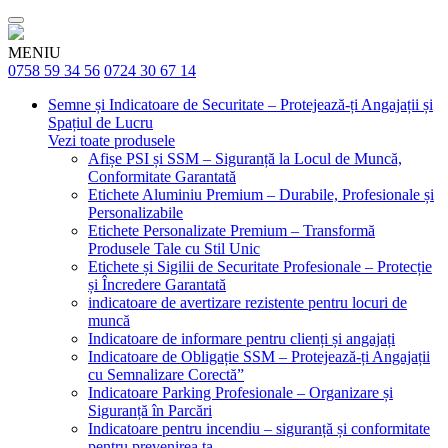
MENIU
0758 59 34 56
0724 30 67 14
Semne și Indicatoare de Securitate – Protejează-ți Angajații și
Spațiul de Lucru
Vezi toate produsele
Afișe PSI și SSM – Siguranță la Locul de Muncă,
Conformitate Garantată
Etichete Aluminiu Premium – Durabile, Profesionale și
Personalizabile
Etichete Personalizate Premium – Transformă
Produsele Tale cu Stil Unic
Etichete și Sigilii de Securitate Profesionale – Protecție
și Încredere Garantată
indicatoare de avertizare rezistente pentru locuri de
muncă
Indicatoare de informare pentru clienți și angajați
Indicatoare de Obligație SSM – Protejează-ți Angajații
cu Semnalizare Corectă”
Indicatoare Parking Profesionale – Organizare și
Siguranță în Parcări
Indicatoare pentru incendiu – siguranță și conformitate
pentru prevenirea ta