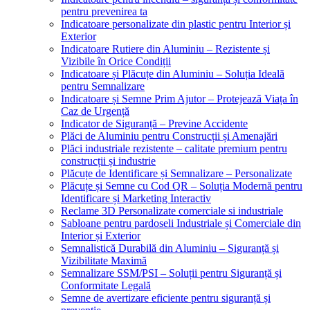
pentru prevenirea ta
Indicatoare personalizate din plastic pentru Interior și
Exterior
Indicatoare Rutiere din Aluminiu – Rezistente și
Vizibile în Orice Condiții
Indicatoare și Plăcuțe din Aluminiu – Soluția Ideală
pentru Semnalizare
Indicatoare și Semne Prim Ajutor – Protejează Viața în
Caz de Urgență
Indicator de Siguranță – Previne Accidente
Plăci de Aluminiu pentru Construcții și Amenajări
Plăci industriale rezistente – calitate premium pentru
construcții și industrie
Plăcuțe de Identificare și Semnalizare – Personalizate
Plăcuțe și Semne cu Cod QR – Soluția Modernă pentru
Identificare și Marketing Interactiv
Reclame 3D Personalizate comerciale si industriale
Sabloane pentru pardoseli Industriale și Comerciale din
Interior și Exterior
Semnalistică Durabilă din Aluminiu – Siguranță și
Vizibilitate Maximă
Semnalizare SSM/PSI – Soluții pentru Siguranță și
Conformitate Legală
Semne de avertizare eficiente pentru siguranță și