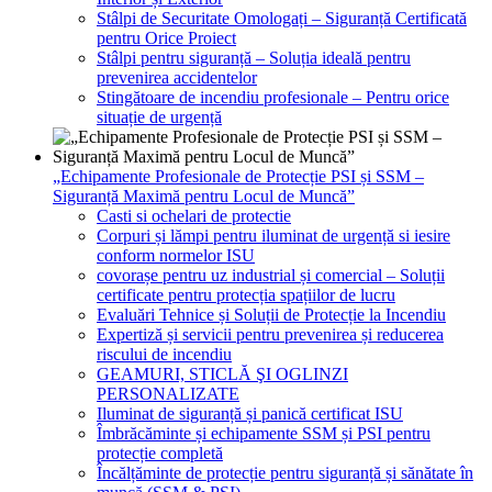
Stâlpi de Securitate Omologați – Siguranță Certificată
pentru Orice Proiect
Stâlpi pentru siguranță – Soluția ideală pentru
prevenirea accidentelor
Stingătoare de incendiu profesionale – Pentru orice
situație de urgență
„Echipamente Profesionale de Protecție PSI și SSM –
Siguranță Maximă pentru Locul de Muncă”
Casti si ochelari de protectie
Corpuri și lămpi pentru iluminat de urgență si iesire
conform normelor ISU
covorașe pentru uz industrial și comercial – Soluții
certificate pentru protecția spațiilor de lucru
Evaluări Tehnice și Soluții de Protecție la Incendiu
Expertiză și servicii pentru prevenirea și reducerea
riscului de incendiu
GEAMURI, STICLĂ ŞI OGLINZI
PERSONALIZATE
Iluminat de siguranță și panică certificat ISU
Îmbrăcăminte și echipamente SSM și PSI pentru
protecție completă
Încălțăminte de protecție pentru siguranță și sănătate în