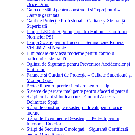
Orice Drum
Gama de stâlpi pentru construcții și împrejmuiri –
Calitate garantată
Gard de Protecție Profesional – Calitate și Siguranță
Superioară
Lampă LED de Siguranță pentru Hidrant – Conform
Normelor PSI
Lămpi Solare pentru Lucrări – Semnalizare Rutieră
Vizibilă Zi și Noapte
Limitatoare de viteză moderne pentru controlul
traficului și siguranță
Oglinzi de Siguranță pentru Prevenirea Accidentelor și
Furturilor
Parapete și Garduri de Protecție – Calitate Superioară și
Montaj Rapid
Protectii pentru perete si coltare pentru stalpi
Sisteme de parcare inteligente pentru afaceri si parcari
Stâlpi cu Lanț și Indicatoare – Control Acces și
Delimitare Spații
Stâlpi de construcție rezistenți – Ideali pentru orice
lucrare
Stâlpi de Evenimente Rezistenți – Perfecți pentru
Interior și Exterior
Stâlpi de Securitate Omologați – Siguranță Certificată
pentru Orice Proiect