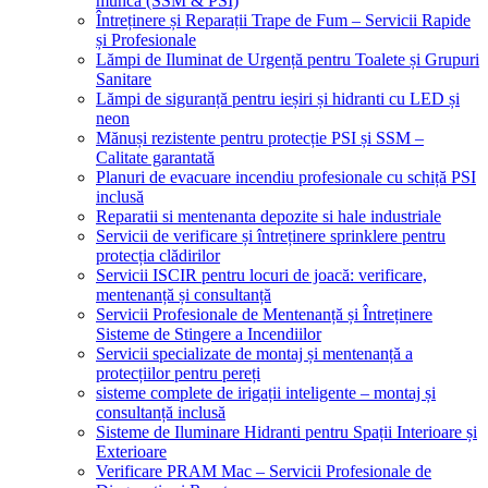
muncă (SSM & PSI)
Întreținere și Reparații Trape de Fum – Servicii Rapide
și Profesionale
Lămpi de Iluminat de Urgență pentru Toalete și Grupuri
Sanitare
Lămpi de siguranță pentru ieșiri și hidranti cu LED și
neon
Mănuși rezistente pentru protecție PSI și SSM –
Calitate garantată
Planuri de evacuare incendiu profesionale cu schiță PSI
inclusă
Reparatii si mentenanta depozite si hale industriale
Servicii de verificare și întreținere sprinklere pentru
protecția clădirilor
Servicii ISCIR pentru locuri de joacă: verificare,
mentenanță și consultanță
Servicii Profesionale de Mentenanță și Întreținere
Sisteme de Stingere a Incendiilor
Servicii specializate de montaj și mentenanță a
protecțiilor pentru pereți
sisteme complete de irigații inteligente – montaj și
consultanță inclusă
Sisteme de Iluminare Hidranti pentru Spații Interioare și
Exterioare
Verificare PRAM Mac – Servicii Profesionale de