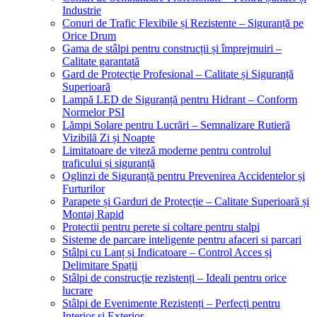
Industrie
Conuri de Trafic Flexibile și Rezistente – Siguranță pe
Orice Drum
Gama de stâlpi pentru construcții și împrejmuiri –
Calitate garantată
Gard de Protecție Profesional – Calitate și Siguranță
Superioară
Lampă LED de Siguranță pentru Hidrant – Conform
Normelor PSI
Lămpi Solare pentru Lucrări – Semnalizare Rutieră
Vizibilă Zi și Noapte
Limitatoare de viteză moderne pentru controlul
traficului și siguranță
Oglinzi de Siguranță pentru Prevenirea Accidentelor și
Furturilor
Parapete și Garduri de Protecție – Calitate Superioară și
Montaj Rapid
Protectii pentru perete si coltare pentru stalpi
Sisteme de parcare inteligente pentru afaceri si parcari
Stâlpi cu Lanț și Indicatoare – Control Acces și
Delimitare Spații
Stâlpi de construcție rezistenți – Ideali pentru orice
lucrare
Stâlpi de Evenimente Rezistenți – Perfecți pentru
Interior și Exterior