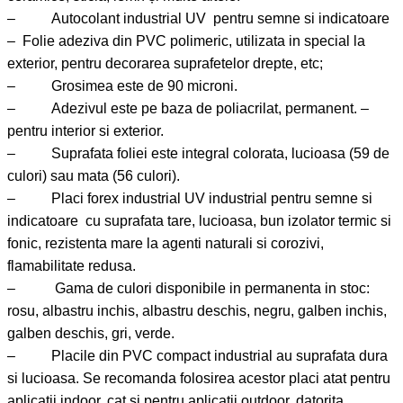
– Autocolant industrial UV pentru semne si indicatoare
– Folie adeziva din PVC polimeric, utilizata in special la
exterior, pentru decorarea suprafetelor drepte, etc;
– Grosimea este de 90 microni.
– Adezivul este pe baza de poliacrilat, permanent. –
pentru interior si exterior.
– Suprafata foliei este integral colorata, lucioasa (59 de
culori) sau mata (56 culori).
– Placi forex industrial UV industrial pentru semne si
indicatoare cu suprafata tare, lucioasa, bun izolator termic si
fonic, rezistenta mare la agenti naturali si corozivi,
flamabilitate redusa.
– Gama de culori disponibile in permanenta in stoc:
rosu, albastru inchis, albastru deschis, negru, galben inchis,
galben deschis, gri, verde.
– Placile din PVC compact industrial au suprafata dura
si lucioasa. Se recomanda folosirea acestor placi atat pentru
aplicatii indoor, cat si pentru aplicatii outdoor, datorita