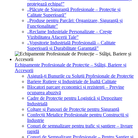
protejează echipa!”
„Plăcuțe de Siguranță Profesionale – Protecție și
Calitate Superioară”
„Produse pentru Parcări: Organizare, Siguranță și
Funcționalitate”
„Reclame Industriale Personalizate – Crește
Vizibilitatea Afacerii Tale”
„Vopsitorie Industrială Profesională – Calitate
Superioară și Durabilitate Garantată”
Echipamente Profesionale de Protecție – Stâlpi, Bariere și
Accesorii
Asigură-ți Bunurile cu Soluții Profesionale de Protecție
Bariere Rutiere și Industriale de Înaltă Calitate
Blocatori parcare economici și rezistenți – Previne
ocuparea abuzivă
Cadre de Protecție pentru Logistică și Depozitare
Industrială
Colțare și Panouri de Protecție pentru Siguranță
Confecții Metalice Profesionale pentru Construcții și
Industrie
Conuri de semnalizare pentru trafic și șantiere – livrare
rapidă
Conuri de Semnalizare Profesionale – Pentru Șantier și