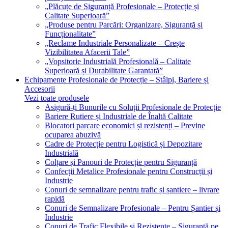
„Plăcuțe de Siguranță Profesionale – Protecție și
Calitate Superioară”
„Produse pentru Parcări: Organizare, Siguranță și
Funcționalitate”
„Reclame Industriale Personalizate – Crește
Vizibilitatea Afacerii Tale”
„Vopsitorie Industrială Profesională – Calitate
Superioară și Durabilitate Garantată”
Echipamente Profesionale de Protecție – Stâlpi, Bariere și
Accesorii
Vezi toate produsele
Asigură-ți Bunurile cu Soluții Profesionale de Protecție
Bariere Rutiere și Industriale de Înaltă Calitate
Blocatori parcare economici și rezistenți – Previne
ocuparea abuzivă
Cadre de Protecție pentru Logistică și Depozitare
Industrială
Colțare și Panouri de Protecție pentru Siguranță
Confecții Metalice Profesionale pentru Construcții și
Industrie
Conuri de semnalizare pentru trafic și șantiere – livrare
rapidă
Conuri de Semnalizare Profesionale – Pentru Șantier și
Industrie
Conuri de Trafic Flexibile și Rezistente – Siguranță pe