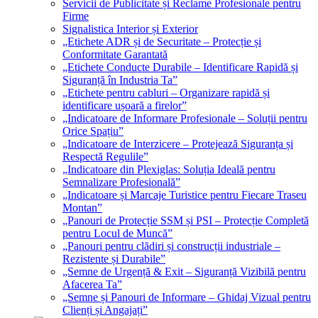
Servicii de Publicitate și Reclame Profesionale pentru
Firme
Signalistica Interior și Exterior
„Etichete ADR și de Securitate – Protecție și
Conformitate Garantată
„Etichete Conducte Durabile – Identificare Rapidă și
Siguranță în Industria Ta”
„Etichete pentru cabluri – Organizare rapidă și
identificare ușoară a firelor”
„Indicatoare de Informare Profesionale – Soluții pentru
Orice Spațiu”
„Indicatoare de Interzicere – Protejează Siguranța și
Respectă Regulile”
„Indicatoare din Plexiglas: Soluția Ideală pentru
Semnalizare Profesională”
„Indicatoare și Marcaje Turistice pentru Fiecare Traseu
Montan”
„Panouri de Protecție SSM și PSI – Protecție Completă
pentru Locul de Muncă”
„Panouri pentru clădiri și construcții industriale –
Rezistente și Durabile”
„Semne de Urgență & Exit – Siguranță Vizibilă pentru
Afacerea Ta”
„Semne și Panouri de Informare – Ghidaj Vizual pentru
Clienți și Angajați”