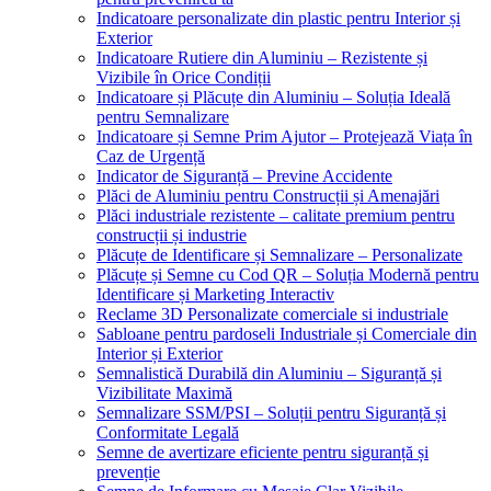
Indicatoare personalizate din plastic pentru Interior și
Exterior
Indicatoare Rutiere din Aluminiu – Rezistente și
Vizibile în Orice Condiții
Indicatoare și Plăcuțe din Aluminiu – Soluția Ideală
pentru Semnalizare
Indicatoare și Semne Prim Ajutor – Protejează Viața în
Caz de Urgență
Indicator de Siguranță – Previne Accidente
Plăci de Aluminiu pentru Construcții și Amenajări
Plăci industriale rezistente – calitate premium pentru
construcții și industrie
Plăcuțe de Identificare și Semnalizare – Personalizate
Plăcuțe și Semne cu Cod QR – Soluția Modernă pentru
Identificare și Marketing Interactiv
Reclame 3D Personalizate comerciale si industriale
Sabloane pentru pardoseli Industriale și Comerciale din
Interior și Exterior
Semnalistică Durabilă din Aluminiu – Siguranță și
Vizibilitate Maximă
Semnalizare SSM/PSI – Soluții pentru Siguranță și
Conformitate Legală
Semne de avertizare eficiente pentru siguranță și
prevenție