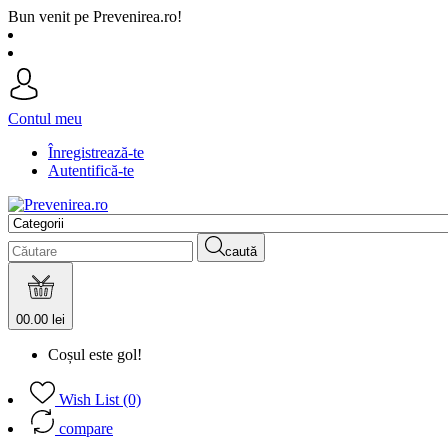
Bun venit pe Prevenirea.ro!
Contul meu
Înregistrează-te
Autentifică-te
caută
0
0.00 lei
Coșul este gol!
Wish List (0)
compare