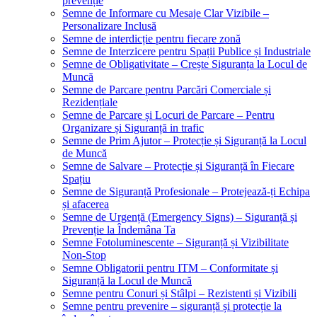
prevenție
Semne de Informare cu Mesaje Clar Vizibile –
Personalizare Inclusă
Semne de interdicție pentru fiecare zonă
Semne de Interzicere pentru Spații Publice și Industriale
Semne de Obligativitate – Crește Siguranța la Locul de
Muncă
Semne de Parcare pentru Parcări Comerciale și
Rezidențiale
Semne de Parcare și Locuri de Parcare – Pentru
Organizare și Siguranță in trafic
Semne de Prim Ajutor – Protecție și Siguranță la Locul
de Muncă
Semne de Salvare – Protecție și Siguranță în Fiecare
Spațiu
Semne de Siguranță Profesionale – Protejează-ți Echipa
și afacerea
Semne de Urgență (Emergency Signs) – Siguranță și
Prevenție la Îndemâna Ta
Semne Fotoluminescente – Siguranță și Vizibilitate
Non-Stop
Semne Obligatorii pentru ITM – Conformitate și
Siguranță la Locul de Muncă
Semne pentru Conuri și Stâlpi – Rezistenti și Vizibili
Semne pentru prevenire – siguranță și protecție la