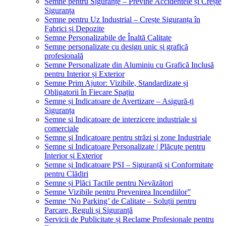
Semne pentru Siguranțe – Previne Accidentele și Crește
Siguranța
Semne pentru Uz Industrial – Crește Siguranța în
Fabrici și Depozite
Semne Personalizabile de Înaltă Calitate
Semne personalizate cu design unic și grafică
profesională
Semne Personalizate din Aluminiu cu Grafică Inclusă
pentru Interior și Exterior
Semne Prim Ajutor: Vizibile, Standardizate și
Obligatorii în Fiecare Spațiu
Semne și Indicatoare de Avertizare – Asigură-ți
Siguranța
Semne si Indicatoare de interzicere industriale si
comerciale
Semne şi Indicatoare pentru străzi şi zone Industriale
Semne si Indicatoare Personalizate | Plăcuțe pentru
Interior și Exterior
Semne și Indicatoare PSI – Siguranță și Conformitate
pentru Clădiri
Semne și Plăci Tactile pentru Nevăzători
Semne Vizibile pentru Prevenirea Incendiilor”
Semne ‘No Parking’ de Calitate – Soluții pentru
Parcare, Reguli și Siguranță
Servicii de Publicitate și Reclame Profesionale pentru