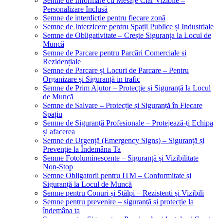
Semne de Informare cu Mesaje Clar Vizibile –
Personalizare Inclusă
Semne de interdicție pentru fiecare zonă
Semne de Interzicere pentru Spații Publice și Industriale
Semne de Obligativitate – Crește Siguranța la Locul de
Muncă
Semne de Parcare pentru Parcări Comerciale și
Rezidențiale
Semne de Parcare și Locuri de Parcare – Pentru
Organizare și Siguranță in trafic
Semne de Prim Ajutor – Protecție și Siguranță la Locul
de Muncă
Semne de Salvare – Protecție și Siguranță în Fiecare
Spațiu
Semne de Siguranță Profesionale – Protejează-ți Echipa
și afacerea
Semne de Urgență (Emergency Signs) – Siguranță și
Prevenție la Îndemâna Ta
Semne Fotoluminescente – Siguranță și Vizibilitate
Non-Stop
Semne Obligatorii pentru ITM – Conformitate și
Siguranță la Locul de Muncă
Semne pentru Conuri și Stâlpi – Rezistenti și Vizibili
Semne pentru prevenire – siguranță și protecție la
îndemâna ta