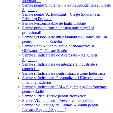
îndemâna ta
Semne pentru Siguranțe – Previne Accidentele și Crește
Siguranța
Semne pentru Uz Industrial – Crește Siguranța în
Fabrici și Depozite
Semne Personalizabile de Înaltă Calitate
Semne personalizate cu design unic și grafică
profesională
Semne Personalizate din Aluminiu cu Grafică Inclusă
pentru Interior și Exterior
Semne Prim Ajutor: Vizibile, Standardizate și
Obligatorii în Fiecare Spațiu
Semne și Indicatoare de Avertizare – Asigură-ți
Siguranța
Semne si Indicatoare de interzicere industriale si
comerciale
Semne şi Indicatoare pentru străzi şi zone Industriale
Semne si Indicatoare Personalizate | Plăcuțe pentru
Interior și Exterior
Semne și Indicatoare PSI – Siguranță și Conformitate
pentru Clădiri
Semne și Plăci Tactile pentru Nevăzători
Semne Vizibile pentru Prevenirea Incendiilor”
Semne ‘No Parking’ de Calitate – Soluții pentru
Parcare, Reguli și Siguranță