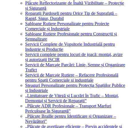
Plăcuțe Reflectorizante de Înaltă Vizibilitate – Protecție
și Siguranță
Reparații Pardoseli pentru Orice Tip de Suprafață –
Rapid, Sigur, Durabil
Sabloane Rutiere Personalizate pentru Proiecte
Comerciale și Industriale
Sabloane Rutiere Profesionale pentru Construcții și
Semnalizare
Servicii Complete de Vopsitorie Industrială pentru
Industrie și Producție
Servicii complete pentru locuri de joacă: montaj, avize
și autorizații ISCIR
Servicii de Marcaje Parcări: Linie, Semne și Organizare
Trafict
Servicii de Marcaje Rutiere – Refacere Profesională
pentru Spații Comerciale si industriale
Steaguri Personalizate pentru Protecția Spațiilor Publice
și Industriale
„Limitatoare de Viteză și Lucrări în Trafic – Montaj,
Demontaj și Servicii de Reparații”
„Plăcuțe ADR Profesionale – Transport Marfuri
Periculoase în Siguranță”
„Plăcuțe Braille pentru Identificare și Organizare –
Nevăzători”
„Plăcuțe de avertizare eficiente – Previn accidentele și