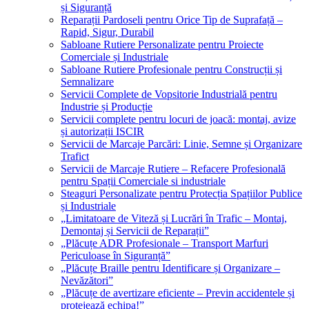
și Siguranță
Reparații Pardoseli pentru Orice Tip de Suprafață –
Rapid, Sigur, Durabil
Sabloane Rutiere Personalizate pentru Proiecte
Comerciale și Industriale
Sabloane Rutiere Profesionale pentru Construcții și
Semnalizare
Servicii Complete de Vopsitorie Industrială pentru
Industrie și Producție
Servicii complete pentru locuri de joacă: montaj, avize
și autorizații ISCIR
Servicii de Marcaje Parcări: Linie, Semne și Organizare
Trafict
Servicii de Marcaje Rutiere – Refacere Profesională
pentru Spații Comerciale si industriale
Steaguri Personalizate pentru Protecția Spațiilor Publice
și Industriale
„Limitatoare de Viteză și Lucrări în Trafic – Montaj,
Demontaj și Servicii de Reparații”
„Plăcuțe ADR Profesionale – Transport Marfuri
Periculoase în Siguranță”
„Plăcuțe Braille pentru Identificare și Organizare –
Nevăzători”
„Plăcuțe de avertizare eficiente – Previn accidentele și
protejează echipa!”