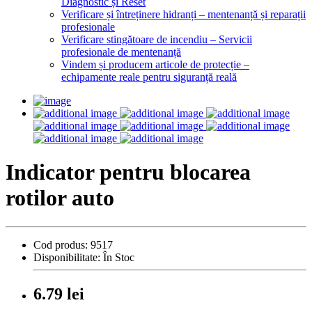
Diagnostic și Reset
Verificare și întreținere hidranți – mentenanță și reparații
profesionale
Verificare stingătoare de incendiu – Servicii
profesionale de mentenanță
Vindem și producem articole de protecție –
echipamente reale pentru siguranță reală
Indicator pentru blocarea
rotilor auto
Cod produs:
9517
Disponibilitate:
În Stoc
6.79 lei