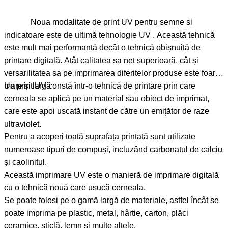
Noua modalitate de print UV pentru semne si
indicatoare este de ultimă tehnologie UV . Această tehnică
este mult mai performantă decât o tehnică obișnuită de
printare digitală. Atât calitatea sa net superioară, cât și
versarilitatea sa pe imprimarea diferitelor produse este foarte
mare și largă
Un print UV constă într-o tehnică de printare prin care
cerneala se aplică pe un material sau obiect de imprimat,
care este apoi uscată instant de către un emițător de raze
ultraviolet.
Pentru a acoperi toată suprafața printată sunt utilizate
numeroase tipuri de compuși, incluzând carbonatul de calciu
și caolinitul.
Această imprimare UV este o manieră de imprimare digitală
cu o tehnică nouă care usucă cerneala.
Se poate folosi pe o gamă largă de materiale, astfel încât se
poate imprima pe plastic, metal, hârtie, carton, plăci
ceramice, sticlă, lemn și multe altele.