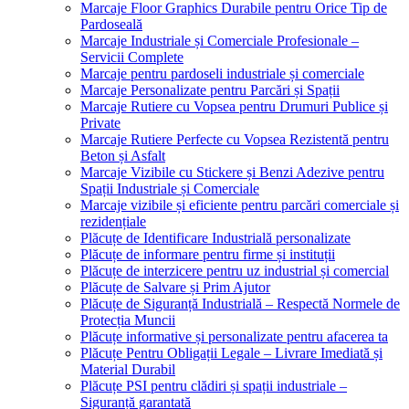
Marcaje Floor Graphics Durabile pentru Orice Tip de
Pardoseală
Marcaje Industriale și Comerciale Profesionale –
Servicii Complete
Marcaje pentru pardoseli industriale și comerciale
Marcaje Personalizate pentru Parcări și Spații
Marcaje Rutiere cu Vopsea pentru Drumuri Publice și
Private
Marcaje Rutiere Perfecte cu Vopsea Rezistentă pentru
Beton și Asfalt
Marcaje Vizibile cu Stickere și Benzi Adezive pentru
Spații Industriale și Comerciale
Marcaje vizibile și eficiente pentru parcări comerciale și
rezidențiale
Plăcuțe de Identificare Industrială personalizate
Plăcuțe de informare pentru firme și instituții
Plăcuțe de interzicere pentru uz industrial și comercial
Plăcuțe de Salvare și Prim Ajutor
Plăcuțe de Siguranță Industrială – Respectă Normele de
Protecția Muncii
Plăcuțe informative și personalizate pentru afacerea ta
Plăcuțe Pentru Obligații Legale – Livrare Imediată și
Material Durabil
Plăcuțe PSI pentru clădiri și spații industriale –
Siguranță garantată