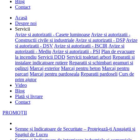
Blog
Contact
Acasă
Despre noi
Servicii
Avize si autorizatii - Casete luminoase
Avize si autorizatii -
Constructii civile si industriale
Avize si autorizatii - DSP
Avize
si autorizatii - DSV
Avize si autorizatii - ISCIR
Avize si
autorizatii - Mediu
Avize si autorizatii - PSI
Plan de evacuare
la incendiu
Servicii DDD
Servicii toaletari arbori
Reparatii si
instalare indicatoare rutiere
Reparatii si schimbari geamuri si
oglinzi
Marcaj exterior
Marcaj pentru beton
Marcaj pentru
parcari
Marcaj pentru pardoseala
Reparatii pardoseli
Curs de
prim ajutor
Video
Blog
Plată și livrare
Contact
PROMOȚII
Semne și Indicatoare de Securitate – Protejează-ți Angajații și
Spațiul de Lucru