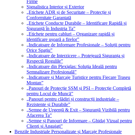
Firme
Signalistica Interior și Exterior
„Etichete ADR și de Securitate – Protecție și
Conformitate Garantată
„Etichete Conducte Durabile – Identificare Rapidă și
Siguranță în Industria Ta”
„Etichete pentru cabluri – Organizare rapidă și
identificare ușoară a firelor”
„Indicatoare de Informare Profesionale – Soluții pentru
Orice Spațiu”
„Indicatoare de Interzicere – Protejează Siguranța și
Respectă Regulile”
„Indicatoare din Plexiglas: Soluția Ideală pentru
Semnalizare Profesională”
„Indicatoare și Marcaje Turistice pentru Fiecare Traseu
Montan”
„Panouri de Protecție SSM și PSI – Protecție Completă
pentru Locul de Muncă”
„Panouri pentru clădiri și construcții industriale –
Rezistente și Durabile”
„Semne de Urgență & Exit – Siguranță Vizibilă pentru
Afacerea Ta”
„Semne și Panouri de Informare – Ghidaj Vizual pentru
Clienți și Angajați”
Benzile Industriale Personalizate și Marcaje Profesionale