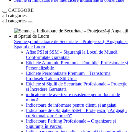
Semne si Indicatoare de interzicere industriale si comerciale
CATEGORII
all categories
all categories
Semne și Indicatoare de Securitate – Protejează-ți Angajații și
Spațiul de Lucru
Afișe PSI și SSM – Siguranță la Locul de Muncă,
Conformitate Garantată
Etichete Aluminiu Premium – Durabile, Profesionale și
Personalizabile
Etichete Personalizate Premium – Transformă
Produsele Tale cu Stil Unic
Etichete și Sigilii de Securitate Profesionale – Protecție
și Încredere Garantată
indicatoare de avertizare rezistente pentru locuri de
muncă
Indicatoare de informare pentru clienți și angajați
Indicatoare de Obligație SSM – Protejează-ți Angajații
cu Semnalizare Corectă”
Indicatoare Parking Profesionale – Organizare și
Siguranță în Parcări
Indicatoare pentru incendiu – siguranță și conformitate