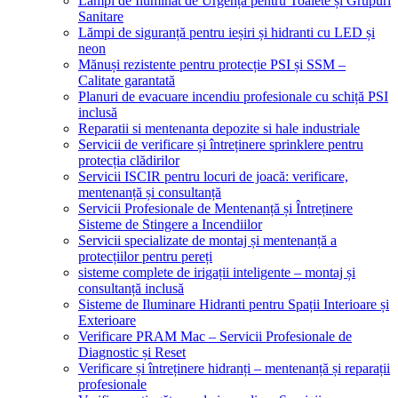
Lămpi de Iluminat de Urgență pentru Toalete și Grupuri
Sanitare
Lămpi de siguranță pentru ieșiri și hidranti cu LED și
neon
Mănuși rezistente pentru protecție PSI și SSM –
Calitate garantată
Planuri de evacuare incendiu profesionale cu schiță PSI
inclusă
Reparatii si mentenanta depozite si hale industriale
Servicii de verificare și întreținere sprinklere pentru
protecția clădirilor
Servicii ISCIR pentru locuri de joacă: verificare,
mentenanță și consultanță
Servicii Profesionale de Mentenanță și Întreținere
Sisteme de Stingere a Incendiilor
Servicii specializate de montaj și mentenanță a
protecțiilor pentru pereți
sisteme complete de irigații inteligente – montaj și
consultanță inclusă
Sisteme de Iluminare Hidranti pentru Spații Interioare și
Exterioare
Verificare PRAM Mac – Servicii Profesionale de
Diagnostic și Reset
Verificare și întreținere hidranți – mentenanță și reparații
profesionale