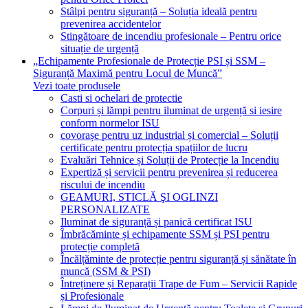
Stâlpi pentru siguranță – Soluția ideală pentru
prevenirea accidentelor
Stingătoare de incendiu profesionale – Pentru orice
situație de urgență
„Echipamente Profesionale de Protecție PSI și SSM –
Siguranță Maximă pentru Locul de Muncă”
Vezi toate produsele
Casti si ochelari de protectie
Corpuri și lămpi pentru iluminat de urgență si iesire
conform normelor ISU
covorașe pentru uz industrial și comercial – Soluții
certificate pentru protecția spațiilor de lucru
Evaluări Tehnice și Soluții de Protecție la Incendiu
Expertiză și servicii pentru prevenirea și reducerea
riscului de incendiu
GEAMURI, STICLĂ ŞI OGLINZI
PERSONALIZATE
Iluminat de siguranță și panică certificat ISU
Îmbrăcăminte și echipamente SSM și PSI pentru
protecție completă
Încălțăminte de protecție pentru siguranță și sănătate în
muncă (SSM & PSI)
Întreținere și Reparații Trape de Fum – Servicii Rapide
și Profesionale