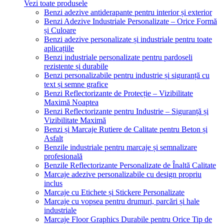
Vezi toate produsele
Benzi adezive antiderapante pentru interior și exterior
Benzi Adezive Industriale Personalizate – Orice Formă
și Culoare
Benzi adezive personalizate și industriale pentru toate
aplicațiile
Benzi industriale personalizate pentru pardoseli
rezistente și durabile
Benzi personalizabile pentru industrie și siguranță cu
text și semne grafice
Benzi Reflectorizante de Protecție – Vizibilitate
Maximă Noaptea
Benzi Reflectorizante pentru Industrie – Siguranță și
Vizibilitate Maximă
Benzi și Marcaje Rutiere de Calitate pentru Beton și
Asfalt
Benzile industriale pentru marcaje și semnalizare
profesională
Benzile Reflectorizante Personalizate de Înaltă Calitate
Marcaje adezive personalizabile cu design propriu
inclus
Marcaje cu Etichete și Stickere Personalizate
Marcaje cu vopsea pentru drumuri, parcări și hale
industriale
Marcaje Floor Graphics Durabile pentru Orice Tip de