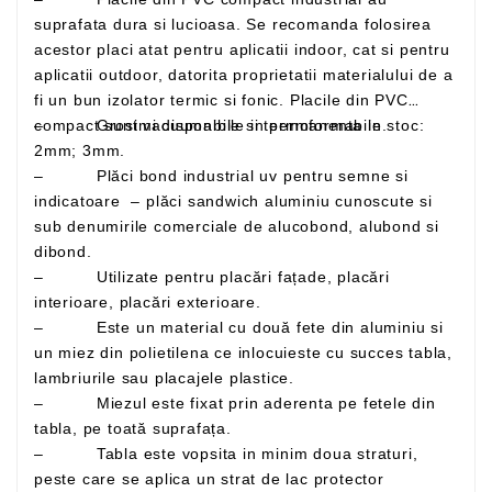
suprafata dura si lucioasa. Se recomanda folosirea
acestor placi atat pentru aplicatii indoor, cat si pentru
aplicatii outdoor, datorita proprietatii materialului de a
fi un bun izolator termic si fonic. Placile din PVC
– Grosimi disponibile in permanenta in stoc:
compact sunt vacuumabile si termoformabile.
2mm; 3mm.
– Plăci bond industrial uv pentru semne si
indicatoare – plăci sandwich aluminiu cunoscute si
sub denumirile comerciale de alucobond, alubond si
dibond.
– Utilizate pentru placări fațade, placări
interioare, placări exterioare.
– Este un material cu două fete din aluminiu si
un miez din polietilena ce inlocuieste cu succes tabla,
lambriurile sau placajele plastice.
– Miezul este fixat prin aderenta pe fetele din
tabla, pe toată suprafața.
– Tabla este vopsita in minim doua straturi,
peste care se aplica un strat de lac protector