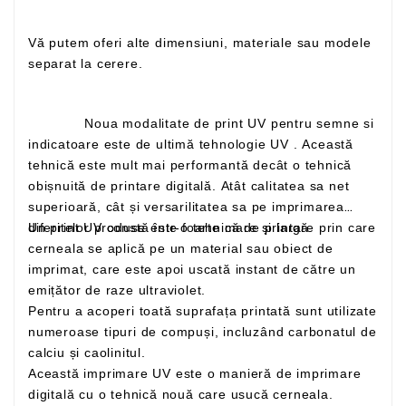
Vă putem oferi alte dimensiuni, materiale sau modele
separat la cerere.
Noua modalitate de print UV pentru semne si
indicatoare este de ultimă tehnologie UV . Această
tehnică este mult mai performantă decât o tehnică
obișnuită de printare digitală. Atât calitatea sa net
superioară, cât și versarilitatea sa pe imprimarea
Un print UV constă într-o tehnică de printare prin care
diferitelor produse este foarte mare și largă
cerneala se aplică pe un material sau obiect de
imprimat, care este apoi uscată instant de către un
emițător de raze ultraviolet.
Pentru a acoperi toată suprafața printată sunt utilizate
numeroase tipuri de compuși, incluzând carbonatul de
calciu și caolinitul.
Această imprimare UV este o manieră de imprimare
digitală cu o tehnică nouă care usucă cerneala.