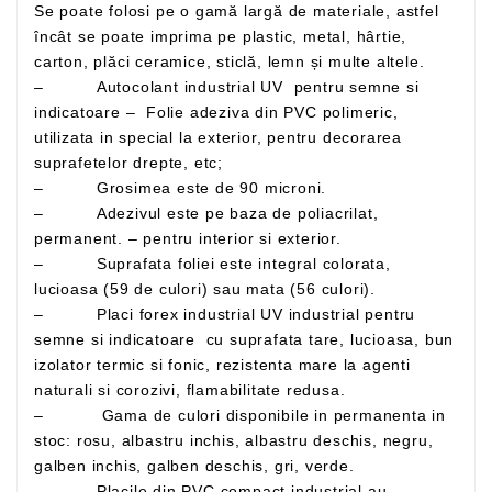
Se poate folosi pe o gamă largă de materiale, astfel
încât se poate imprima pe plastic, metal, hârtie,
carton, plăci ceramice, sticlă, lemn și multe altele.
– Autocolant industrial UV pentru semne si
indicatoare – Folie adeziva din PVC polimeric,
utilizata in special la exterior, pentru decorarea
suprafetelor drepte, etc;
– Grosimea este de 90 microni.
– Adezivul este pe baza de poliacrilat,
permanent. – pentru interior si exterior.
– Suprafata foliei este integral colorata,
lucioasa (59 de culori) sau mata (56 culori).
– Placi forex industrial UV industrial pentru
semne si indicatoare cu suprafata tare, lucioasa, bun
izolator termic si fonic, rezistenta mare la agenti
naturali si corozivi, flamabilitate redusa.
– Gama de culori disponibile in permanenta in
stoc: rosu, albastru inchis, albastru deschis, negru,
galben inchis, galben deschis, gri, verde.
– Placile din PVC compact industrial au