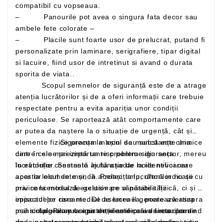
compatibil cu vopseaua.
– Panourile pot avea o singura fata decor sau
ambele fete colorate –
– Placile sunt foarte usor de prelucrat, putand fi
personalizate prin laminare, serigrafiere, tipar digital
si lacuire, fiind usor de intretinut si avand o durata
sporita de viata..
Scopul semnelor de siguranță este de a atrage
atenția lucrătorilor și de a oferi informații care trebuie
respectate pentru a evita apariția unor condiții
periculoase. Se raportează atât comportamente care
ar putea da naștere la o situație de urgență, cât și
elemente fizice precum mașini sau substanțe chimice
Siguranța la locul de muncă este una
care în sine prezintă un risc pentru siguranța
dintre cele mai importante probleme din sector, mereu
lucrătorilor. Semnele ajută așadar la identificarea
în evoluție constantă în funcție de noile nevoi care
acestor elemente și, în același timp, oferă indicații cu
apar la locul de muncă. Protecția lucrătorilor nu se
privire la modul de gestionare a posibilității
mai concentrează exclusiv pe sănătatea fizică, ci și pe
episoadelor riscante. De asemenea, poate avertiza
impactul pe care mediul de lucru îl generează asupra
mai simplu asupra existenței unor căi de evacuare
psihicului. Pilonul siguranței este prevenirea: pornind
Legea se ocupa de identificarea factorilor de
sau unelte precum stingătoarele și ușile de incendiu,
de la acesta, este posibil să se reducă drastic
risc, in vederea reducerii acestora, si in acelasi timp