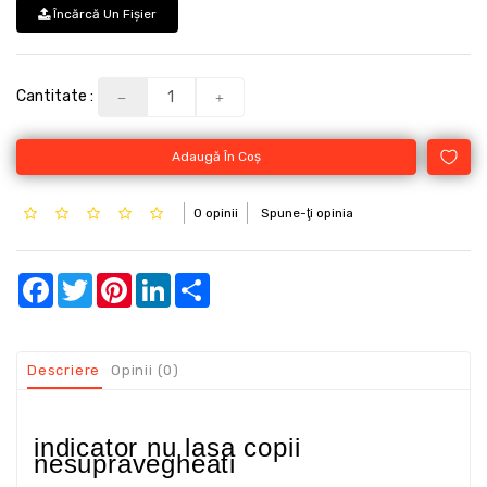
Încărcă Un Fişier
Cantitate :
Adaugă În Coş
0 opinii
Spune-ţi opinia
Facebook
Twitter
Pinterest
LinkedIn
Share
Descriere
Opinii (0)
indicator nu lasa copii
nesupravegheati