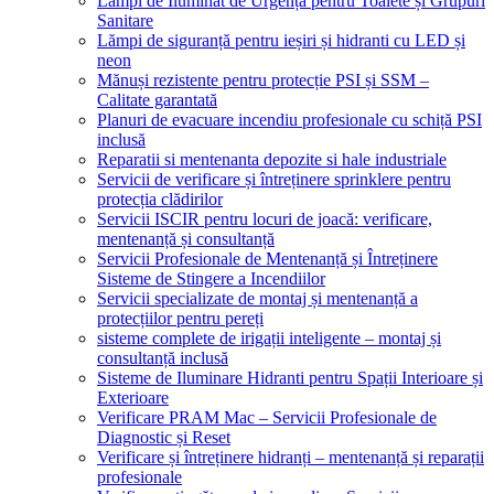
Lămpi de Iluminat de Urgență pentru Toalete și Grupuri
Sanitare
Lămpi de siguranță pentru ieșiri și hidranti cu LED și
neon
Mănuși rezistente pentru protecție PSI și SSM –
Calitate garantată
Planuri de evacuare incendiu profesionale cu schiță PSI
inclusă
Reparatii si mentenanta depozite si hale industriale
Servicii de verificare și întreținere sprinklere pentru
protecția clădirilor
Servicii ISCIR pentru locuri de joacă: verificare,
mentenanță și consultanță
Servicii Profesionale de Mentenanță și Întreținere
Sisteme de Stingere a Incendiilor
Servicii specializate de montaj și mentenanță a
protecțiilor pentru pereți
sisteme complete de irigații inteligente – montaj și
consultanță inclusă
Sisteme de Iluminare Hidranti pentru Spații Interioare și
Exterioare
Verificare PRAM Mac – Servicii Profesionale de
Diagnostic și Reset
Verificare și întreținere hidranți – mentenanță și reparații
profesionale