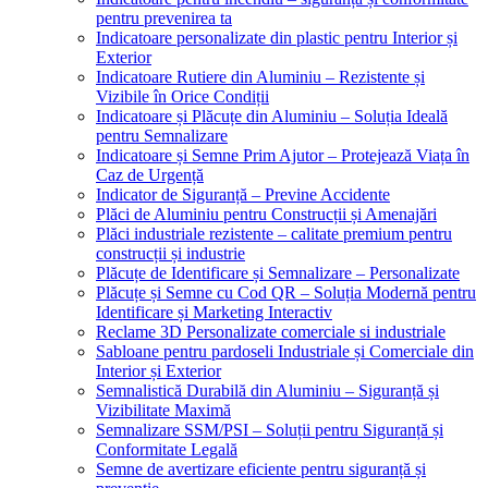
pentru prevenirea ta
Indicatoare personalizate din plastic pentru Interior și
Exterior
Indicatoare Rutiere din Aluminiu – Rezistente și
Vizibile în Orice Condiții
Indicatoare și Plăcuțe din Aluminiu – Soluția Ideală
pentru Semnalizare
Indicatoare și Semne Prim Ajutor – Protejează Viața în
Caz de Urgență
Indicator de Siguranță – Previne Accidente
Plăci de Aluminiu pentru Construcții și Amenajări
Plăci industriale rezistente – calitate premium pentru
construcții și industrie
Plăcuțe de Identificare și Semnalizare – Personalizate
Plăcuțe și Semne cu Cod QR – Soluția Modernă pentru
Identificare și Marketing Interactiv
Reclame 3D Personalizate comerciale si industriale
Sabloane pentru pardoseli Industriale și Comerciale din
Interior și Exterior
Semnalistică Durabilă din Aluminiu – Siguranță și
Vizibilitate Maximă
Semnalizare SSM/PSI – Soluții pentru Siguranță și
Conformitate Legală
Semne de avertizare eficiente pentru siguranță și