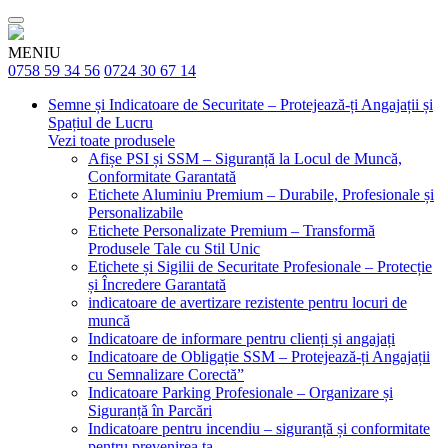
MENIU
0758 59 34 56
0724 30 67 14
Semne și Indicatoare de Securitate – Protejează-ți Angajații și
Spațiul de Lucru
Vezi toate produsele
Afișe PSI și SSM – Siguranță la Locul de Muncă,
Conformitate Garantată
Etichete Aluminiu Premium – Durabile, Profesionale și
Personalizabile
Etichete Personalizate Premium – Transformă
Produsele Tale cu Stil Unic
Etichete și Sigilii de Securitate Profesionale – Protecție
și Încredere Garantată
indicatoare de avertizare rezistente pentru locuri de
muncă
Indicatoare de informare pentru clienți și angajați
Indicatoare de Obligație SSM – Protejează-ți Angajații
cu Semnalizare Corectă”
Indicatoare Parking Profesionale – Organizare și
Siguranță în Parcări
Indicatoare pentru incendiu – siguranță și conformitate
pentru prevenirea ta