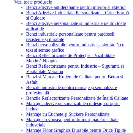
Vezi toate produsele
Benzi adezive antiderapante pentru interior și exterior
Benzi Adezive Industriale Personalizate – Orice Formă
și Culoare
Benzi adezive personalizate și industriale pentru toate
aplicațiile
Benzi industriale personalizate pentru pardoseli
rezistente și durabile
Benzi personalizabile pentru industrie și siguranță cu
text și semne grafice
Benzi Reflectorizante de Protecție – Vizibilitate
Maximă Noaptea
Benzi Reflectorizante pentru Industrie – Siguranță și
Vizibilitate Maximă
Benzi și Marcaje Rutiere de Calitate pentru Beton și
Asfalt
Benzile industriale pentru marcaje și semnalizare
profesională
Benzile Reflectorizante Personalizate de Înaltă Calitate
Marcaje adezive personalizabile cu design propriu
inclus
Marcaje cu Etichete și Stickere Personalizate
Marcaje cu vopsea pentru drumuri, parcări și hale
industriale
Marcaje Floor Graphics Durabile pentru Orice Tip de