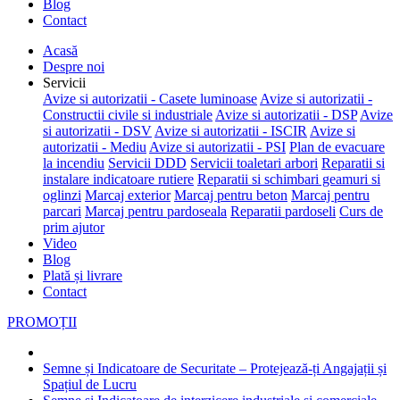
Blog
Contact
Acasă
Despre noi
Servicii
Avize si autorizatii - Casete luminoase
Avize si autorizatii -
Constructii civile si industriale
Avize si autorizatii - DSP
Avize
si autorizatii - DSV
Avize si autorizatii - ISCIR
Avize si
autorizatii - Mediu
Avize si autorizatii - PSI
Plan de evacuare
la incendiu
Servicii DDD
Servicii toaletari arbori
Reparatii si
instalare indicatoare rutiere
Reparatii si schimbari geamuri si
oglinzi
Marcaj exterior
Marcaj pentru beton
Marcaj pentru
parcari
Marcaj pentru pardoseala
Reparatii pardoseli
Curs de
prim ajutor
Video
Blog
Plată și livrare
Contact
PROMOȚII
Semne și Indicatoare de Securitate – Protejează-ți Angajații și
Spațiul de Lucru