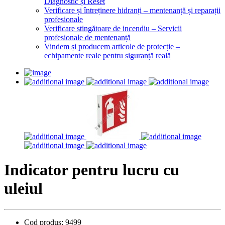
Diagnostic și Reset
Verificare și întreținere hidranți – mentenanță și reparații
profesionale
Verificare stingătoare de incendiu – Servicii
profesionale de mentenanță
Vindem și producem articole de protecție –
echipamente reale pentru siguranță reală
Indicator pentru lucru cu
uleiul
Cod produs:
9499