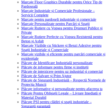
Marcaje Floor Graphics Durabile pentru Orice Tip de
Pardoseală
Marcaje Industriale și Comerciale Profesionale –
Servicii Complete
Marcaje pentru pardoseli industriale și comerciale
Marcaje Personalizate pentru Parcări și Spații
Marcaje Rutiere cu Vopsea pentru Drumuri Publice și
Private
Marcaje Rutiere Perfecte cu Vopsea Rezistentă pentru
Beton și Asfalt
Marcaje Vizibile cu Stickere și Benzi Adezive pentru
Spații Industriale și Comerciale
Marcaje vizibile și eficiente pentru parcări comerciale și
rezidențiale
Plăcuțe de Identificare Industrială personalizate
Plăcuțe de informare pentru firme și instituții
Plăcuțe de interzicere pentru uz industrial și comercial
Plăcuțe de Salvare și Prim Ajutor
Plăcuțe de Siguranță Industrială – Respectă Normele de
Protecția Muncii
Plăcuțe informative și personalizate pentru afacerea ta
Plăcuțe Pentru Obligații Legale – Livrare Imediată și
Material Durabil
Plăcuțe PSI pentru clădiri și spații industriale –
Siguranță garantată