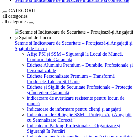
Semne si Indicatoare de interzicere industriale si comerciale
CATEGORII
all categories
all categories
Semne și Indicatoare de Securitate – Protejează-ți Angajații și
Spațiul de Lucru
Afișe PSI și SSM – Siguranță la Locul de Muncă,
Conformitate Garantată
Etichete Aluminiu Premium – Durabile, Profesionale și
Personalizabile
Etichete Personalizate Premium – Transformă
Produsele Tale cu Stil Unic
Etichete și Sigilii de Securitate Profesionale – Protecție
și Încredere Garantată
indicatoare de avertizare rezistente pentru locuri de
muncă
Indicatoare de informare pentru clienți și angajați
Indicatoare de Obligație SSM – Protejează-ți Angajații
cu Semnalizare Corectă”
Indicatoare Parking Profesionale – Organizare și
Siguranță în Parcări
Indicatoare pentru incendiu – siguranță și conformitate