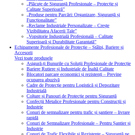
„Plăcuțe de Siguranță Profesionale – Protecție și
Calitate Superioară”
„Produse pentru Parcări: Organizare, Siguranță și
Funcționalitate”
„Reclame Industriale Personalizate – Crește
Vizibilitatea Afacerii Tale”
„Vopsitorie Industrială Profesională – Calitate
Superioară și Durabilitate Garantată”
Echipamente Profesionale de Protecție – Stâlpi, Bariere și
Accesorii
Vezi toate produsele
Asigură-ți Bunurile cu Soluții Profesionale de Protecție
Bariere Rutiere și Industriale de Înaltă Calitate
Blocatori parcare economici și rezistenți – Previne
ocuparea abuzivă
Cadre de Protecție pentru Logistică și Depozitare
Industrială
Colțare și Panouri de Protecție pentru Siguranță
Confecții Metalice Profesionale pentru Construcții și
Industrie
Conuri de semnalizare pentru trafic și șantiere – livrare
rapidă
Conuri de Semnalizare Profesionale – Pentru Șantier și
Industrie
Conuri de Trafic Flexibile și Rezistente – Siguranță pe