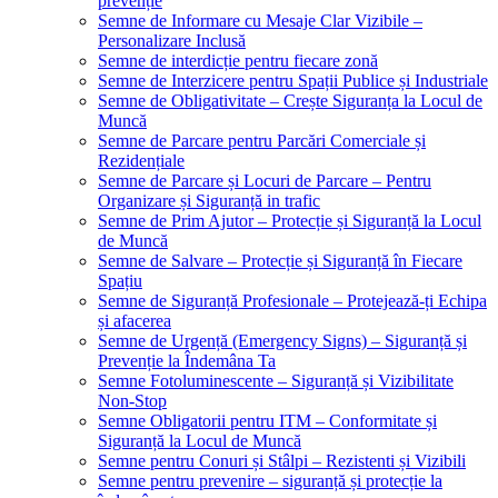
prevenție
Semne de Informare cu Mesaje Clar Vizibile –
Personalizare Inclusă
Semne de interdicție pentru fiecare zonă
Semne de Interzicere pentru Spații Publice și Industriale
Semne de Obligativitate – Crește Siguranța la Locul de
Muncă
Semne de Parcare pentru Parcări Comerciale și
Rezidențiale
Semne de Parcare și Locuri de Parcare – Pentru
Organizare și Siguranță in trafic
Semne de Prim Ajutor – Protecție și Siguranță la Locul
de Muncă
Semne de Salvare – Protecție și Siguranță în Fiecare
Spațiu
Semne de Siguranță Profesionale – Protejează-ți Echipa
și afacerea
Semne de Urgență (Emergency Signs) – Siguranță și
Prevenție la Îndemâna Ta
Semne Fotoluminescente – Siguranță și Vizibilitate
Non-Stop
Semne Obligatorii pentru ITM – Conformitate și
Siguranță la Locul de Muncă
Semne pentru Conuri și Stâlpi – Rezistenti și Vizibili
Semne pentru prevenire – siguranță și protecție la