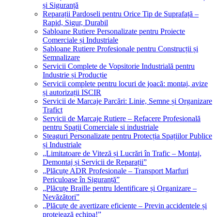
și Siguranță
Reparații Pardoseli pentru Orice Tip de Suprafață –
Rapid, Sigur, Durabil
Sabloane Rutiere Personalizate pentru Proiecte
Comerciale și Industriale
Sabloane Rutiere Profesionale pentru Construcții și
Semnalizare
Servicii Complete de Vopsitorie Industrială pentru
Industrie și Producție
Servicii complete pentru locuri de joacă: montaj, avize
și autorizații ISCIR
Servicii de Marcaje Parcări: Linie, Semne și Organizare
Trafict
Servicii de Marcaje Rutiere – Refacere Profesională
pentru Spații Comerciale si industriale
Steaguri Personalizate pentru Protecția Spațiilor Publice
și Industriale
„Limitatoare de Viteză și Lucrări în Trafic – Montaj,
Demontaj și Servicii de Reparații”
„Plăcuțe ADR Profesionale – Transport Marfuri
Periculoase în Siguranță”
„Plăcuțe Braille pentru Identificare și Organizare –
Nevăzători”
„Plăcuțe de avertizare eficiente – Previn accidentele și
protejează echipa!”