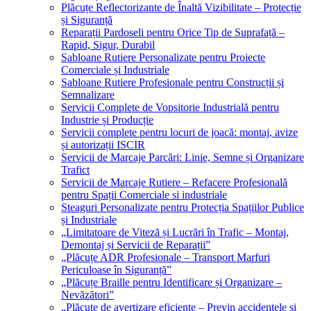
Plăcuțe Reflectorizante de Înaltă Vizibilitate – Protecție
și Siguranță
Reparații Pardoseli pentru Orice Tip de Suprafață –
Rapid, Sigur, Durabil
Sabloane Rutiere Personalizate pentru Proiecte
Comerciale și Industriale
Sabloane Rutiere Profesionale pentru Construcții și
Semnalizare
Servicii Complete de Vopsitorie Industrială pentru
Industrie și Producție
Servicii complete pentru locuri de joacă: montaj, avize
și autorizații ISCIR
Servicii de Marcaje Parcări: Linie, Semne și Organizare
Trafict
Servicii de Marcaje Rutiere – Refacere Profesională
pentru Spații Comerciale si industriale
Steaguri Personalizate pentru Protecția Spațiilor Publice
și Industriale
„Limitatoare de Viteză și Lucrări în Trafic – Montaj,
Demontaj și Servicii de Reparații”
„Plăcuțe ADR Profesionale – Transport Marfuri
Periculoase în Siguranță”
„Plăcuțe Braille pentru Identificare și Organizare –
Nevăzători”
„Plăcuțe de avertizare eficiente – Previn accidentele și