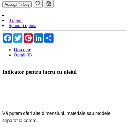
Adaugă în Coş
0 opinii
Spune-ţi opinia
Facebook
Twitter
Pinterest
LinkedIn
Share
Descriere
Opinii (0)
Indicator pentru lucru cu uleiul
Vă putem oferi alte dimensiuni, materiale sau modele
separat la cerere.