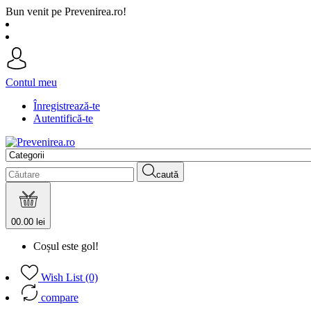
Bun venit pe Prevenirea.ro!
Contul meu
Înregistrează-te
Autentifică-te
caută
0
0.00 lei
Coșul este gol!
Wish List (0)
compare