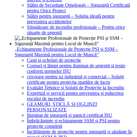
Stâlpi de Securitate Omologați – Siguranță Certificată
pentru Orice Proiect
Stâlpi pentru siguranță – Soluția ideală pentru
prevenirea accidentelor
Stingătoare de incendiu profesionale – Pentru orice
situație de urgență
„Echipamente Profesionale de Protecție PSI și SSM –
Siguranță Maximă pentru Locul de Muncă”
Casti si ochelari de protectie
Corpuri și lămpi pentru iluminat de urgență si iesire
conform normelor ISU
covorașe pentru uz industrial și comercial – Soluții
certificate pentru protecția spațiilor de lucru
Evaluări Tehnice și Soluții de Protecție la Incendiu
Expertiză și servicii pentru prevenirea și reducerea
riscului de incendiu
GEAMURI, STICLĂ ŞI OGLINZI
PERSONALIZATE
Iluminat de siguranță și panică certificat ISU
Îmbrăcăminte și echipamente SSM și PSI pentru
protecție completă
Încălțăminte de protecție pentru siguranță și sănătate în