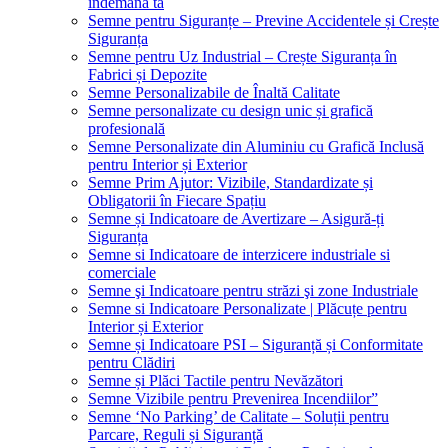
îndemâna ta
Semne pentru Siguranțe – Previne Accidentele și Crește
Siguranța
Semne pentru Uz Industrial – Crește Siguranța în
Fabrici și Depozite
Semne Personalizabile de Înaltă Calitate
Semne personalizate cu design unic și grafică
profesională
Semne Personalizate din Aluminiu cu Grafică Inclusă
pentru Interior și Exterior
Semne Prim Ajutor: Vizibile, Standardizate și
Obligatorii în Fiecare Spațiu
Semne și Indicatoare de Avertizare – Asigură-ți
Siguranța
Semne si Indicatoare de interzicere industriale si
comerciale
Semne şi Indicatoare pentru străzi şi zone Industriale
Semne si Indicatoare Personalizate | Plăcuțe pentru
Interior și Exterior
Semne și Indicatoare PSI – Siguranță și Conformitate
pentru Clădiri
Semne și Plăci Tactile pentru Nevăzători
Semne Vizibile pentru Prevenirea Incendiilor”
Semne ‘No Parking’ de Calitate – Soluții pentru
Parcare, Reguli și Siguranță