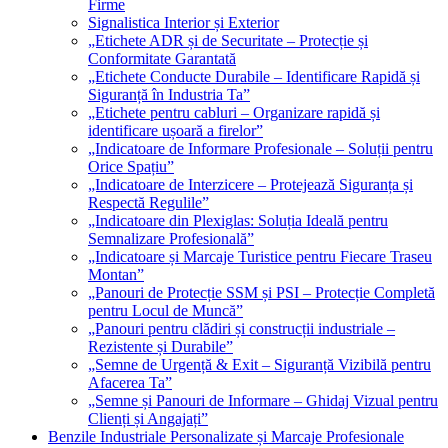
Firme
Signalistica Interior și Exterior
„Etichete ADR și de Securitate – Protecție și
Conformitate Garantată
„Etichete Conducte Durabile – Identificare Rapidă și
Siguranță în Industria Ta”
„Etichete pentru cabluri – Organizare rapidă și
identificare ușoară a firelor”
„Indicatoare de Informare Profesionale – Soluții pentru
Orice Spațiu”
„Indicatoare de Interzicere – Protejează Siguranța și
Respectă Regulile”
„Indicatoare din Plexiglas: Soluția Ideală pentru
Semnalizare Profesională”
„Indicatoare și Marcaje Turistice pentru Fiecare Traseu
Montan”
„Panouri de Protecție SSM și PSI – Protecție Completă
pentru Locul de Muncă”
„Panouri pentru clădiri și construcții industriale –
Rezistente și Durabile”
„Semne de Urgență & Exit – Siguranță Vizibilă pentru
Afacerea Ta”
„Semne și Panouri de Informare – Ghidaj Vizual pentru
Clienți și Angajați”
Benzile Industriale Personalizate și Marcaje Profesionale