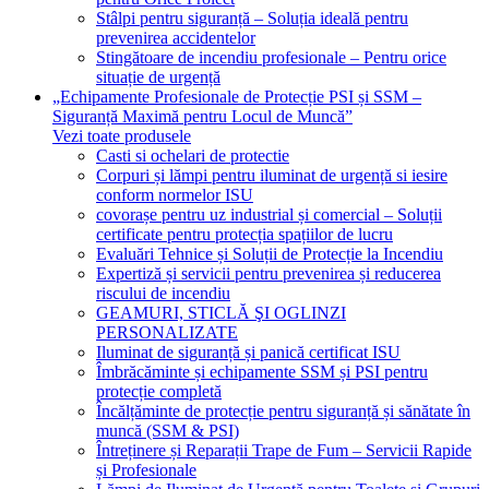
Stâlpi pentru siguranță – Soluția ideală pentru
prevenirea accidentelor
Stingătoare de incendiu profesionale – Pentru orice
situație de urgență
„Echipamente Profesionale de Protecție PSI și SSM –
Siguranță Maximă pentru Locul de Muncă”
Vezi toate produsele
Casti si ochelari de protectie
Corpuri și lămpi pentru iluminat de urgență si iesire
conform normelor ISU
covorașe pentru uz industrial și comercial – Soluții
certificate pentru protecția spațiilor de lucru
Evaluări Tehnice și Soluții de Protecție la Incendiu
Expertiză și servicii pentru prevenirea și reducerea
riscului de incendiu
GEAMURI, STICLĂ ŞI OGLINZI
PERSONALIZATE
Iluminat de siguranță și panică certificat ISU
Îmbrăcăminte și echipamente SSM și PSI pentru
protecție completă
Încălțăminte de protecție pentru siguranță și sănătate în
muncă (SSM & PSI)
Întreținere și Reparații Trape de Fum – Servicii Rapide
și Profesionale