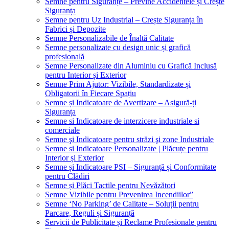
Semne pentru Siguranțe – Previne Accidentele și Crește
Siguranța
Semne pentru Uz Industrial – Crește Siguranța în
Fabrici și Depozite
Semne Personalizabile de Înaltă Calitate
Semne personalizate cu design unic și grafică
profesională
Semne Personalizate din Aluminiu cu Grafică Inclusă
pentru Interior și Exterior
Semne Prim Ajutor: Vizibile, Standardizate și
Obligatorii în Fiecare Spațiu
Semne și Indicatoare de Avertizare – Asigură-ți
Siguranța
Semne si Indicatoare de interzicere industriale si
comerciale
Semne şi Indicatoare pentru străzi şi zone Industriale
Semne si Indicatoare Personalizate | Plăcuțe pentru
Interior și Exterior
Semne și Indicatoare PSI – Siguranță și Conformitate
pentru Clădiri
Semne și Plăci Tactile pentru Nevăzători
Semne Vizibile pentru Prevenirea Incendiilor”
Semne ‘No Parking’ de Calitate – Soluții pentru
Parcare, Reguli și Siguranță
Servicii de Publicitate și Reclame Profesionale pentru