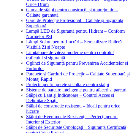
Orice Drum
Gama de stâlpi pentru construcții și împrejmuiri –
Calitate garantată
Gard de Protecție Profesional – Calitate și Siguranță
Superioară
Lampă LED de Siguranță pentru Hidrant – Conform
Normelor PSI
Lămpi Solare pentru Lucrări – Semnalizare Rutieră
Vizibilă Zi și Noapte
Limitatoare de viteză moderne pentru controlul
traficului și siguranță
Oglinzi de Siguranță pentru Prevenirea Accidentelor și
Furturilor
Parapete și Garduri de Protecție – Calitate Superioară și
Montaj Rapid
Protectii pentru perete si coltare pentru stalpi
Sisteme de parcare inteligente pentru afaceri si parcari
Stâlpi cu Lanț și Indicatoare – Control Acces și
Delimitare Spații
Stâlpi de construcție rezistenți – Ideali pentru orice
lucrare
Stâlpi de Evenimente Rezistenți – Perfecți pentru
Interior și Exterior
Stâlpi de Securitate Omologați – Siguranță Certificată
pentru Orice Proiect