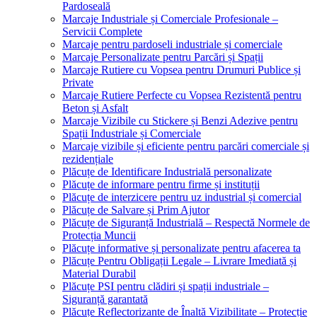
Pardoseală
Marcaje Industriale și Comerciale Profesionale –
Servicii Complete
Marcaje pentru pardoseli industriale și comerciale
Marcaje Personalizate pentru Parcări și Spații
Marcaje Rutiere cu Vopsea pentru Drumuri Publice și
Private
Marcaje Rutiere Perfecte cu Vopsea Rezistentă pentru
Beton și Asfalt
Marcaje Vizibile cu Stickere și Benzi Adezive pentru
Spații Industriale și Comerciale
Marcaje vizibile și eficiente pentru parcări comerciale și
rezidențiale
Plăcuțe de Identificare Industrială personalizate
Plăcuțe de informare pentru firme și instituții
Plăcuțe de interzicere pentru uz industrial și comercial
Plăcuțe de Salvare și Prim Ajutor
Plăcuțe de Siguranță Industrială – Respectă Normele de
Protecția Muncii
Plăcuțe informative și personalizate pentru afacerea ta
Plăcuțe Pentru Obligații Legale – Livrare Imediată și
Material Durabil
Plăcuțe PSI pentru clădiri și spații industriale –
Siguranță garantată
Plăcuțe Reflectorizante de Înaltă Vizibilitate – Protecție