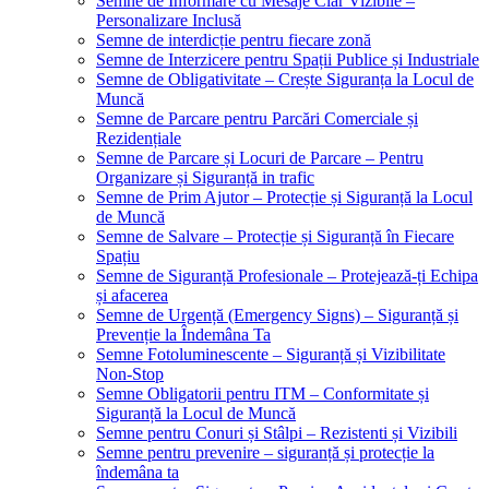
Semne de Informare cu Mesaje Clar Vizibile –
Personalizare Inclusă
Semne de interdicție pentru fiecare zonă
Semne de Interzicere pentru Spații Publice și Industriale
Semne de Obligativitate – Crește Siguranța la Locul de
Muncă
Semne de Parcare pentru Parcări Comerciale și
Rezidențiale
Semne de Parcare și Locuri de Parcare – Pentru
Organizare și Siguranță in trafic
Semne de Prim Ajutor – Protecție și Siguranță la Locul
de Muncă
Semne de Salvare – Protecție și Siguranță în Fiecare
Spațiu
Semne de Siguranță Profesionale – Protejează-ți Echipa
și afacerea
Semne de Urgență (Emergency Signs) – Siguranță și
Prevenție la Îndemâna Ta
Semne Fotoluminescente – Siguranță și Vizibilitate
Non-Stop
Semne Obligatorii pentru ITM – Conformitate și
Siguranță la Locul de Muncă
Semne pentru Conuri și Stâlpi – Rezistenti și Vizibili
Semne pentru prevenire – siguranță și protecție la
îndemâna ta