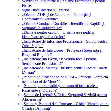
Servicii de Publicitate și Reclame Profesionale pentru
Firme
Signalistica Interior și Exterior
„Etichete ADR și de Securitate – Protecție și
Conformitate Garantată
„Etichete Conducte Durabile – Identificare Rapidă și
Siguranță în Industria Ta”
„Etichete pentru cabluri – Organizare rapidă și
identificare ușoară a firelor”
„Indicatoare de Informare Profesionale – Soluții pentru
Orice Spațiu”
„Indicatoare de Interzicere – Protejează Siguranța și
Respectă Regulile”
„Indicatoare din Plexiglas: Soluția Ideală pentru
Semnalizare Profesională”
„Indicatoare și Marcaje Turistice pentru Fiecare Traseu
Montan”
„Panouri de Protecție SSM și PSI – Protecție Completă
pentru Locul de Muncă”
„Panouri pentru clădiri și construcții industriale –
Rezistente și Durabile”
„Semne de Urgență & Exit – Siguranță Vizibilă pentru
Afacerea Ta”
„Semne și Panouri de Informare – Ghidaj Vizual pentru
Clienți și Angajați”