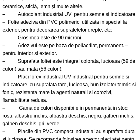
ceramice, sticlă, lemn și multe altele.
– Autocolant industrial UV pentru semne si indicatoare
– Folie adeziva din PVC polimeric, utilizata in special la
exterior, pentru decorarea suprafetelor drepte, etc;
– Grosimea este de 90 microni.
– Adezivul este pe baza de poliacrilat, permanent. –
pentru interior si exterior.
– Suprafata foliei este integral colorata, lucioasa (59 de
culori) sau mata (56 culori).
– Placi forex industrial UV industrial pentru semne si
indicatoare cu suprafata tare, lucioasa, bun izolator termic si
fonic, rezistenta mare la agenti naturali si corozivi,
flamabilitate redusa.
– Gama de culori disponibile in permanenta in stoc:
rosu, albastru inchis, albastru deschis, negru, galben inchis,
galben deschis, gri, verde.
– Placile din PVC compact industrial au suprafata dura
si lucioasa. Se recomanda folosirea acestor placi atat pentru