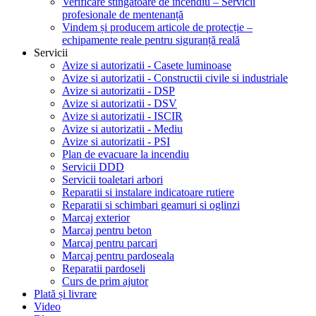
Verificare stingătoare de incendiu – Servicii
profesionale de mentenanță
Vindem și producem articole de protecție –
echipamente reale pentru siguranță reală
Servicii
Avize si autorizatii - Casete luminoase
Avize si autorizatii - Constructii civile si industriale
Avize si autorizatii - DSP
Avize si autorizatii - DSV
Avize si autorizatii - ISCIR
Avize si autorizatii - Mediu
Avize si autorizatii - PSI
Plan de evacuare la incendiu
Servicii DDD
Servicii toaletari arbori
Reparatii si instalare indicatoare rutiere
Reparatii si schimbari geamuri si oglinzi
Marcaj exterior
Marcaj pentru beton
Marcaj pentru parcari
Marcaj pentru pardoseala
Reparatii pardoseli
Curs de prim ajutor
Plată și livrare
Video