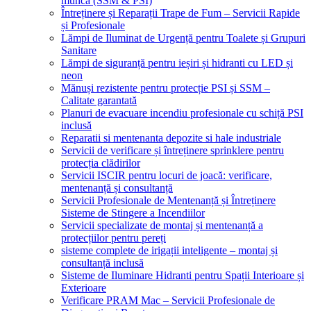
muncă (SSM & PSI)
Întreținere și Reparații Trape de Fum – Servicii Rapide
și Profesionale
Lămpi de Iluminat de Urgență pentru Toalete și Grupuri
Sanitare
Lămpi de siguranță pentru ieșiri și hidranti cu LED și
neon
Mănuși rezistente pentru protecție PSI și SSM –
Calitate garantată
Planuri de evacuare incendiu profesionale cu schiță PSI
inclusă
Reparatii si mentenanta depozite si hale industriale
Servicii de verificare și întreținere sprinklere pentru
protecția clădirilor
Servicii ISCIR pentru locuri de joacă: verificare,
mentenanță și consultanță
Servicii Profesionale de Mentenanță și Întreținere
Sisteme de Stingere a Incendiilor
Servicii specializate de montaj și mentenanță a
protecțiilor pentru pereți
sisteme complete de irigații inteligente – montaj și
consultanță inclusă
Sisteme de Iluminare Hidranti pentru Spații Interioare și
Exterioare
Verificare PRAM Mac – Servicii Profesionale de