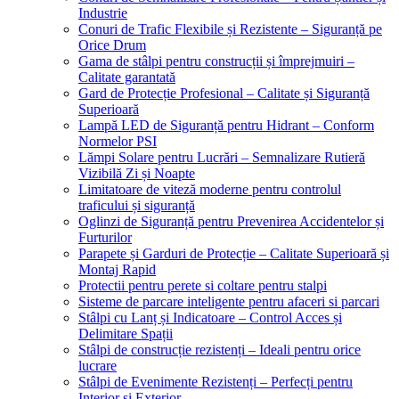
Industrie
Conuri de Trafic Flexibile și Rezistente – Siguranță pe
Orice Drum
Gama de stâlpi pentru construcții și împrejmuiri –
Calitate garantată
Gard de Protecție Profesional – Calitate și Siguranță
Superioară
Lampă LED de Siguranță pentru Hidrant – Conform
Normelor PSI
Lămpi Solare pentru Lucrări – Semnalizare Rutieră
Vizibilă Zi și Noapte
Limitatoare de viteză moderne pentru controlul
traficului și siguranță
Oglinzi de Siguranță pentru Prevenirea Accidentelor și
Furturilor
Parapete și Garduri de Protecție – Calitate Superioară și
Montaj Rapid
Protectii pentru perete si coltare pentru stalpi
Sisteme de parcare inteligente pentru afaceri si parcari
Stâlpi cu Lanț și Indicatoare – Control Acces și
Delimitare Spații
Stâlpi de construcție rezistenți – Ideali pentru orice
lucrare
Stâlpi de Evenimente Rezistenți – Perfecți pentru
Interior și Exterior