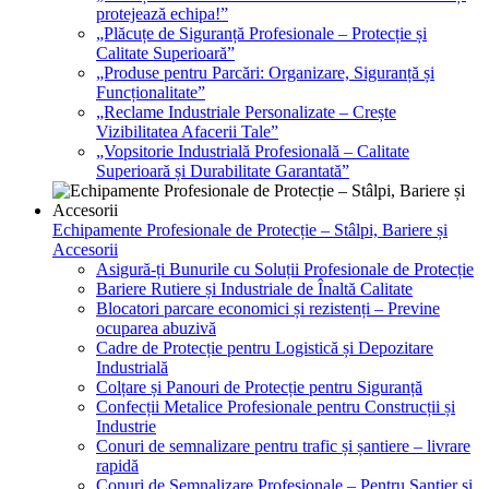
protejează echipa!”
„Plăcuțe de Siguranță Profesionale – Protecție și
Calitate Superioară”
„Produse pentru Parcări: Organizare, Siguranță și
Funcționalitate”
„Reclame Industriale Personalizate – Crește
Vizibilitatea Afacerii Tale”
„Vopsitorie Industrială Profesională – Calitate
Superioară și Durabilitate Garantată”
Echipamente Profesionale de Protecție – Stâlpi, Bariere și
Accesorii
Asigură-ți Bunurile cu Soluții Profesionale de Protecție
Bariere Rutiere și Industriale de Înaltă Calitate
Blocatori parcare economici și rezistenți – Previne
ocuparea abuzivă
Cadre de Protecție pentru Logistică și Depozitare
Industrială
Colțare și Panouri de Protecție pentru Siguranță
Confecții Metalice Profesionale pentru Construcții și
Industrie
Conuri de semnalizare pentru trafic și șantiere – livrare
rapidă
Conuri de Semnalizare Profesionale – Pentru Șantier și