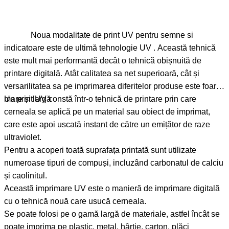
Noua modalitate de print UV pentru semne si
indicatoare este de ultimă tehnologie UV . Această tehnică
este mult mai performantă decât o tehnică obișnuită de
printare digitală. Atât calitatea sa net superioară, cât și
versarilitatea sa pe imprimarea diferitelor produse este foarte
mare și largă
Un print UV constă într-o tehnică de printare prin care
cerneala se aplică pe un material sau obiect de imprimat,
care este apoi uscată instant de către un emițător de raze
ultraviolet.
Pentru a acoperi toată suprafața printată sunt utilizate
numeroase tipuri de compuși, incluzând carbonatul de calciu
și caolinitul.
Această imprimare UV este o manieră de imprimare digitală
cu o tehnică nouă care usucă cerneala.
Se poate folosi pe o gamă largă de materiale, astfel încât se
poate imprima pe plastic, metal, hârtie, carton, plăci