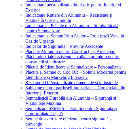
Indicatoare personalizate din plastic pentru Interior și
Exterior
Indicatoare Rutiere din Aluminiu – Rezistente și
Vizibile în Orice Condiții
Indicatoare și Plăcuțe din Aluminiu – Soluția Ideală
pentru Semnalizare
Indicatoare și Semne Prim Ajutor – Protejează Viața în
Caz de Urgență
Indicator de Siguranță – Previne Accidente
Plăci de Aluminiu pentru Construcții și Amenajări
Plăci industriale rezistente – calitate premium pentru
construcții și industrie
Plăcuțe de Identificare și Semnalizare – Personalizate
Plăcuțe și Semne cu Cod QR – Soluția Modernă pentru
Identificare și Marketing Interactiv
Reclame 3D Personalizate comerciale si industriale
Sabloane pentru pardoseli Industriale și Comerciale din
Interior și Exterior
Semnalistică Durabilă din Aluminiu – Siguranță și
Vizibilitate Maximă
Semnalizare SSM/PSI – Soluții pentru Siguranță și
Conformitate Legală
Semne de avertizare eficiente pentru siguranță și
prevenție