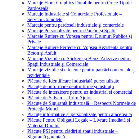
Marcaje Floor Graphics Durabile pentru Orice Tip de
Pardoseală
Marcaje Industriale și Comerciale Profesionale –
Servicii Complete
Marcaje pentru pardoseli industriale și comerciale
Marcaje Personalizate pentru Parcări și Spații
Marcaje Rutiere cu Vopsea pentru Drumuri Publice și
Private
Marcaje Rutiere Perfecte cu Vopsea Rezistentă pentru
Beton și Asfalt
Marcaje Vizibile cu Stickere și Benzi Adezive pentru
Spații Industriale și Comerciale
Marcaje vizibile și eficiente pentru parcări comerciale și
rezidențiale
Plăcuțe de Identificare Industrială personalizate
Plăcuțe de informare pentru firme și instituții
Plăcuțe de interzicere pentru uz industrial și comercial
Plăcuțe de Salvare și Prim Ajutor
Plăcuțe de Siguranță Industrială – Respectă Normele de
Protecția Muncii
Plăcuțe informative și personalizate pentru afacerea ta
Plăcuțe Pentru Obligații Legale – Livrare Imediată și
Material Durabil
Plăcuțe PSI pentru clădiri și spații industriale –
Siguranță garantată