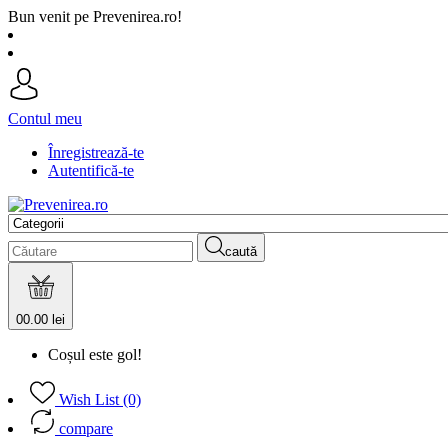
Bun venit pe Prevenirea.ro!
Contul meu
Înregistrează-te
Autentifică-te
caută
0
0.00 lei
Coșul este gol!
Wish List (0)
compare