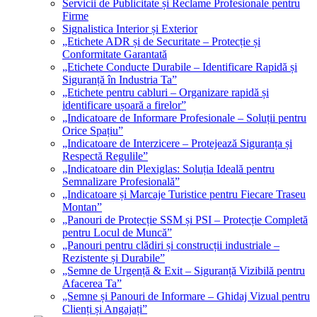
Servicii de Publicitate și Reclame Profesionale pentru
Firme
Signalistica Interior și Exterior
„Etichete ADR și de Securitate – Protecție și
Conformitate Garantată
„Etichete Conducte Durabile – Identificare Rapidă și
Siguranță în Industria Ta”
„Etichete pentru cabluri – Organizare rapidă și
identificare ușoară a firelor”
„Indicatoare de Informare Profesionale – Soluții pentru
Orice Spațiu”
„Indicatoare de Interzicere – Protejează Siguranța și
Respectă Regulile”
„Indicatoare din Plexiglas: Soluția Ideală pentru
Semnalizare Profesională”
„Indicatoare și Marcaje Turistice pentru Fiecare Traseu
Montan”
„Panouri de Protecție SSM și PSI – Protecție Completă
pentru Locul de Muncă”
„Panouri pentru clădiri și construcții industriale –
Rezistente și Durabile”
„Semne de Urgență & Exit – Siguranță Vizibilă pentru
Afacerea Ta”
„Semne și Panouri de Informare – Ghidaj Vizual pentru
Clienți și Angajați”