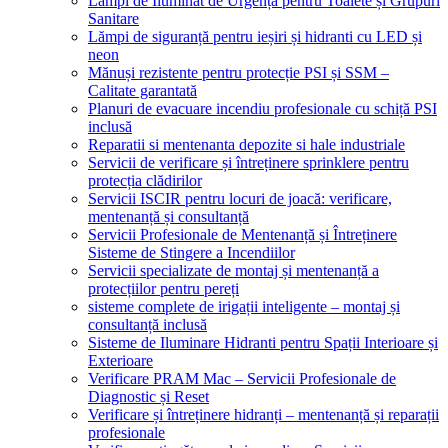
Lămpi de Iluminat de Urgență pentru Toalete și Grupuri
Sanitare
Lămpi de siguranță pentru ieșiri și hidranti cu LED și
neon
Mănuși rezistente pentru protecție PSI și SSM –
Calitate garantată
Planuri de evacuare incendiu profesionale cu schiță PSI
inclusă
Reparatii si mentenanta depozite si hale industriale
Servicii de verificare și întreținere sprinklere pentru
protecția clădirilor
Servicii ISCIR pentru locuri de joacă: verificare,
mentenanță și consultanță
Servicii Profesionale de Mentenanță și Întreținere
Sisteme de Stingere a Incendiilor
Servicii specializate de montaj și mentenanță a
protecțiilor pentru pereți
sisteme complete de irigații inteligente – montaj și
consultanță inclusă
Sisteme de Iluminare Hidranti pentru Spații Interioare și
Exterioare
Verificare PRAM Mac – Servicii Profesionale de
Diagnostic și Reset
Verificare și întreținere hidranți – mentenanță și reparații
profesionale