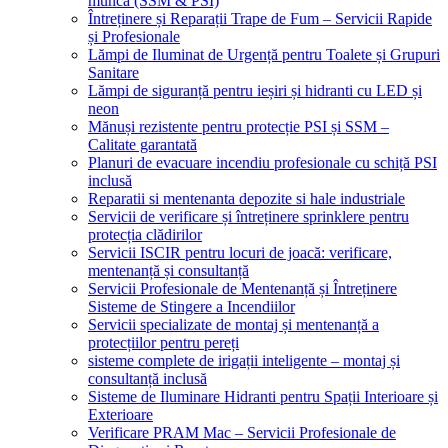
muncă (SSM & PSI)
Întreținere și Reparații Trape de Fum – Servicii Rapide
și Profesionale
Lămpi de Iluminat de Urgență pentru Toalete și Grupuri
Sanitare
Lămpi de siguranță pentru ieșiri și hidranti cu LED și
neon
Mănuși rezistente pentru protecție PSI și SSM –
Calitate garantată
Planuri de evacuare incendiu profesionale cu schiță PSI
inclusă
Reparatii si mentenanta depozite si hale industriale
Servicii de verificare și întreținere sprinklere pentru
protecția clădirilor
Servicii ISCIR pentru locuri de joacă: verificare,
mentenanță și consultanță
Servicii Profesionale de Mentenanță și Întreținere
Sisteme de Stingere a Incendiilor
Servicii specializate de montaj și mentenanță a
protecțiilor pentru pereți
sisteme complete de irigații inteligente – montaj și
consultanță inclusă
Sisteme de Iluminare Hidranti pentru Spații Interioare și
Exterioare
Verificare PRAM Mac – Servicii Profesionale de