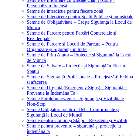
Semne de Informare cu Mesaje Clar Vizibile –
Personalizare Inclusă
Semne de interdicție pentru fiecare zonă
Semne de Interzicere pentru Spații Publice și Industriale
Semne de Obligativitate – Crește Siguranța la Locul de
Muncă
Semne de Parcare pentru Parcări Comerciale și
Rezidențiale
Semne de Parcare și Locuri de Parcare – Pentru
Organizare și Siguranță in trafic
Semne de Prim Ajutor – Protecție și Siguranță la Locul
de Muncă
Semne de Salvare – Protecție și Siguranță în Fiecare
Spațiu
Semne de Siguranță Profesionale – Protejează-ți Echipa
și afacerea
Semne de Urgență (Emergency Signs) – Siguranță și
Prevenție la Îndemâna Ta
Semne Fotoluminescente – Siguranță și Vizibilitate
Non-Stop
Semne Obligatorii pentru ITM – Conformitate și
Siguranță la Locul de Muncă
Semne pentru Conuri și Stâlpi – Rezistenti și Vizibili
Semne pentru prevenire – siguranță și protecție la
îndemâna ta