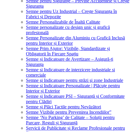
Semne pentru Siguranțe – Previne Accidentele și Crește
Siguranța
Semne pentru Uz Industrial – Crește Siguranța în
Fabrici și Depozite
Semne Personalizabile de Înaltă Calitate
Semne personalizate cu design unic și grafică
profesională
Semne Personalizate din Aluminiu cu Grafică Inclusă
pentru Interior și Exterior
Semne Prim Ajutor: Vizibile, Standardizate și
Obligatorii în Fiecare Spațiu
Semne și Indicatoare de Avertizare – Asigură-ți
Siguranța
Semne si Indicatoare de interzicere industriale si
comerciale
Semne şi Indicatoare pentru străzi şi zone Industriale
Semne si Indicatoare Personalizate | Plăcuțe pentru
Interior și Exterior
Semne și Indicatoare PSI – Siguranță și Conformitate
pentru Clădiri
Semne și Plăci Tactile pentru Nevăzători
Semne Vizibile pentru Prevenirea Incendiilor”
Semne ‘No Parking’ de Calitate – Soluții pentru
Parcare, Reguli și Siguranță
Servicii de Publicitate și Reclame Profesionale pentru