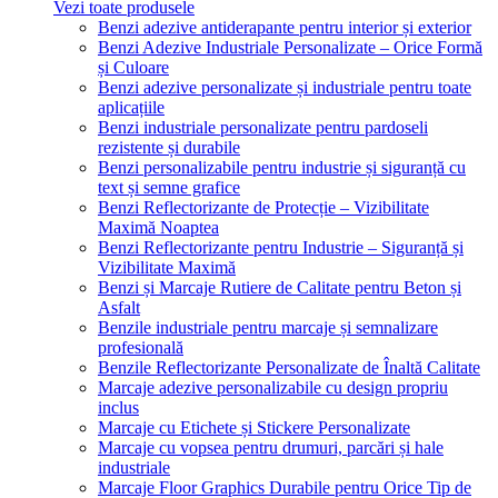
Vezi toate produsele
Benzi adezive antiderapante pentru interior și exterior
Benzi Adezive Industriale Personalizate – Orice Formă
și Culoare
Benzi adezive personalizate și industriale pentru toate
aplicațiile
Benzi industriale personalizate pentru pardoseli
rezistente și durabile
Benzi personalizabile pentru industrie și siguranță cu
text și semne grafice
Benzi Reflectorizante de Protecție – Vizibilitate
Maximă Noaptea
Benzi Reflectorizante pentru Industrie – Siguranță și
Vizibilitate Maximă
Benzi și Marcaje Rutiere de Calitate pentru Beton și
Asfalt
Benzile industriale pentru marcaje și semnalizare
profesională
Benzile Reflectorizante Personalizate de Înaltă Calitate
Marcaje adezive personalizabile cu design propriu
inclus
Marcaje cu Etichete și Stickere Personalizate
Marcaje cu vopsea pentru drumuri, parcări și hale
industriale
Marcaje Floor Graphics Durabile pentru Orice Tip de