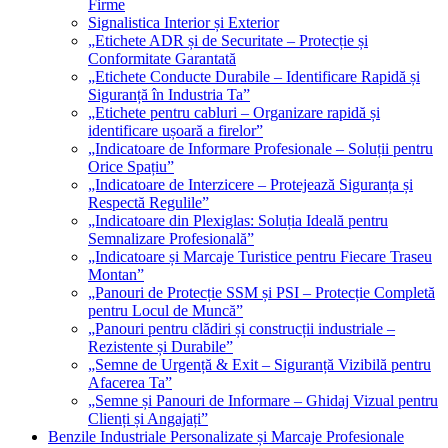
Firme
Signalistica Interior și Exterior
„Etichete ADR și de Securitate – Protecție și
Conformitate Garantată
„Etichete Conducte Durabile – Identificare Rapidă și
Siguranță în Industria Ta”
„Etichete pentru cabluri – Organizare rapidă și
identificare ușoară a firelor”
„Indicatoare de Informare Profesionale – Soluții pentru
Orice Spațiu”
„Indicatoare de Interzicere – Protejează Siguranța și
Respectă Regulile”
„Indicatoare din Plexiglas: Soluția Ideală pentru
Semnalizare Profesională”
„Indicatoare și Marcaje Turistice pentru Fiecare Traseu
Montan”
„Panouri de Protecție SSM și PSI – Protecție Completă
pentru Locul de Muncă”
„Panouri pentru clădiri și construcții industriale –
Rezistente și Durabile”
„Semne de Urgență & Exit – Siguranță Vizibilă pentru
Afacerea Ta”
„Semne și Panouri de Informare – Ghidaj Vizual pentru
Clienți și Angajați”
Benzile Industriale Personalizate și Marcaje Profesionale