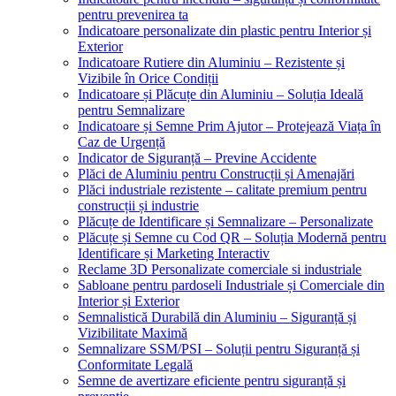
pentru prevenirea ta
Indicatoare personalizate din plastic pentru Interior și
Exterior
Indicatoare Rutiere din Aluminiu – Rezistente și
Vizibile în Orice Condiții
Indicatoare și Plăcuțe din Aluminiu – Soluția Ideală
pentru Semnalizare
Indicatoare și Semne Prim Ajutor – Protejează Viața în
Caz de Urgență
Indicator de Siguranță – Previne Accidente
Plăci de Aluminiu pentru Construcții și Amenajări
Plăci industriale rezistente – calitate premium pentru
construcții și industrie
Plăcuțe de Identificare și Semnalizare – Personalizate
Plăcuțe și Semne cu Cod QR – Soluția Modernă pentru
Identificare și Marketing Interactiv
Reclame 3D Personalizate comerciale si industriale
Sabloane pentru pardoseli Industriale și Comerciale din
Interior și Exterior
Semnalistică Durabilă din Aluminiu – Siguranță și
Vizibilitate Maximă
Semnalizare SSM/PSI – Soluții pentru Siguranță și
Conformitate Legală
Semne de avertizare eficiente pentru siguranță și