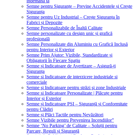
îndemâna ta
Semne pentru Siguranțe – Previne Accidentele și Crește
Siguranța
Semne pentru Uz Industrial – Crește Siguranța în
Fabrici și Depozite
Semne Personalizabile de Înaltă Calitate
Semne personalizate cu design unic și grafică
profesională
Semne Personalizate din Aluminiu cu Grafică Inclusă
pentru Interior și Exterior
Semne Prim Ajutor: Vizibile, Standardizate și
Obligatorii în Fiecare Spațiu
Semne și Indicatoare de Avertizare – Asigură-ți
Siguranța
Semne si Indicatoare de interzicere industriale si
comerciale
Semne şi Indicatoare pentru străzi şi zone Industriale
Semne si Indicatoare Personalizate | Plăcuțe pentru
Interior și Exterior
Semne și Indicatoare PSI – Siguranță și Conformitate
pentru Clădiri
Semne și Plăci Tactile pentru Nevăzători
Semne Vizibile pentru Prevenirea Incendiilor”
Semne ‘No Parking’ de Calitate – Soluții pentru
Parcare, Reguli și Siguranță