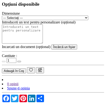
Opţiuni disponibile
Dimensiune
Introduceti un text pentru personalizare (opțional)
Incarcati un document (opțional)
Încărcă un fişier
Cantitate :
Adaugă în Coş
0 opinii
Spune-ţi opinia
Facebook
Twitter
Pinterest
LinkedIn
Share