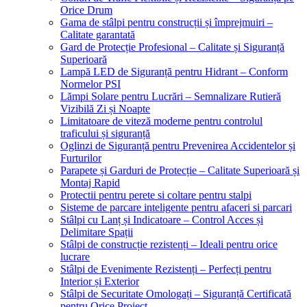
Orice Drum
Gama de stâlpi pentru construcții și împrejmuiri –
Calitate garantată
Gard de Protecție Profesional – Calitate și Siguranță
Superioară
Lampă LED de Siguranță pentru Hidrant – Conform
Normelor PSI
Lămpi Solare pentru Lucrări – Semnalizare Rutieră
Vizibilă Zi și Noapte
Limitatoare de viteză moderne pentru controlul
traficului și siguranță
Oglinzi de Siguranță pentru Prevenirea Accidentelor și
Furturilor
Parapete și Garduri de Protecție – Calitate Superioară și
Montaj Rapid
Protectii pentru perete si coltare pentru stalpi
Sisteme de parcare inteligente pentru afaceri si parcari
Stâlpi cu Lanț și Indicatoare – Control Acces și
Delimitare Spații
Stâlpi de construcție rezistenți – Ideali pentru orice
lucrare
Stâlpi de Evenimente Rezistenți – Perfecți pentru
Interior și Exterior
Stâlpi de Securitate Omologați – Siguranță Certificată
pentru Orice Proiect