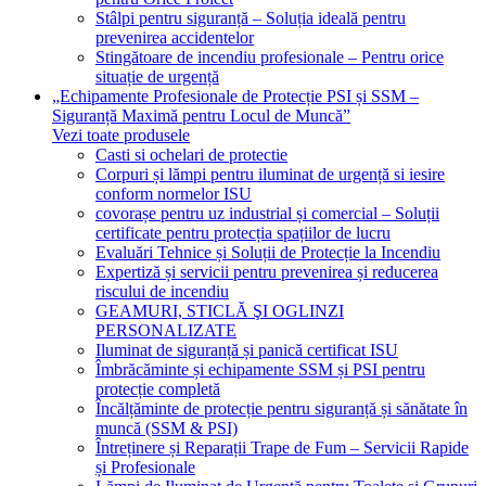
Stâlpi pentru siguranță – Soluția ideală pentru
prevenirea accidentelor
Stingătoare de incendiu profesionale – Pentru orice
situație de urgență
„Echipamente Profesionale de Protecție PSI și SSM –
Siguranță Maximă pentru Locul de Muncă”
Vezi toate produsele
Casti si ochelari de protectie
Corpuri și lămpi pentru iluminat de urgență si iesire
conform normelor ISU
covorașe pentru uz industrial și comercial – Soluții
certificate pentru protecția spațiilor de lucru
Evaluări Tehnice și Soluții de Protecție la Incendiu
Expertiză și servicii pentru prevenirea și reducerea
riscului de incendiu
GEAMURI, STICLĂ ŞI OGLINZI
PERSONALIZATE
Iluminat de siguranță și panică certificat ISU
Îmbrăcăminte și echipamente SSM și PSI pentru
protecție completă
Încălțăminte de protecție pentru siguranță și sănătate în
muncă (SSM & PSI)
Întreținere și Reparații Trape de Fum – Servicii Rapide
și Profesionale