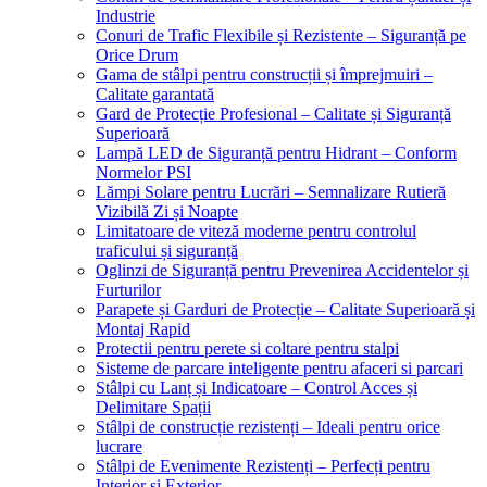
Industrie
Conuri de Trafic Flexibile și Rezistente – Siguranță pe
Orice Drum
Gama de stâlpi pentru construcții și împrejmuiri –
Calitate garantată
Gard de Protecție Profesional – Calitate și Siguranță
Superioară
Lampă LED de Siguranță pentru Hidrant – Conform
Normelor PSI
Lămpi Solare pentru Lucrări – Semnalizare Rutieră
Vizibilă Zi și Noapte
Limitatoare de viteză moderne pentru controlul
traficului și siguranță
Oglinzi de Siguranță pentru Prevenirea Accidentelor și
Furturilor
Parapete și Garduri de Protecție – Calitate Superioară și
Montaj Rapid
Protectii pentru perete si coltare pentru stalpi
Sisteme de parcare inteligente pentru afaceri si parcari
Stâlpi cu Lanț și Indicatoare – Control Acces și
Delimitare Spații
Stâlpi de construcție rezistenți – Ideali pentru orice
lucrare
Stâlpi de Evenimente Rezistenți – Perfecți pentru
Interior și Exterior