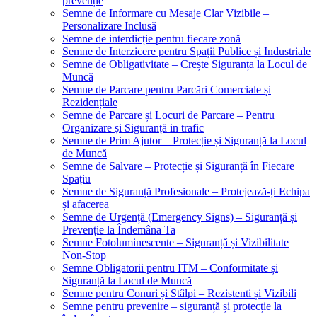
prevenție
Semne de Informare cu Mesaje Clar Vizibile –
Personalizare Inclusă
Semne de interdicție pentru fiecare zonă
Semne de Interzicere pentru Spații Publice și Industriale
Semne de Obligativitate – Crește Siguranța la Locul de
Muncă
Semne de Parcare pentru Parcări Comerciale și
Rezidențiale
Semne de Parcare și Locuri de Parcare – Pentru
Organizare și Siguranță in trafic
Semne de Prim Ajutor – Protecție și Siguranță la Locul
de Muncă
Semne de Salvare – Protecție și Siguranță în Fiecare
Spațiu
Semne de Siguranță Profesionale – Protejează-ți Echipa
și afacerea
Semne de Urgență (Emergency Signs) – Siguranță și
Prevenție la Îndemâna Ta
Semne Fotoluminescente – Siguranță și Vizibilitate
Non-Stop
Semne Obligatorii pentru ITM – Conformitate și
Siguranță la Locul de Muncă
Semne pentru Conuri și Stâlpi – Rezistenti și Vizibili
Semne pentru prevenire – siguranță și protecție la