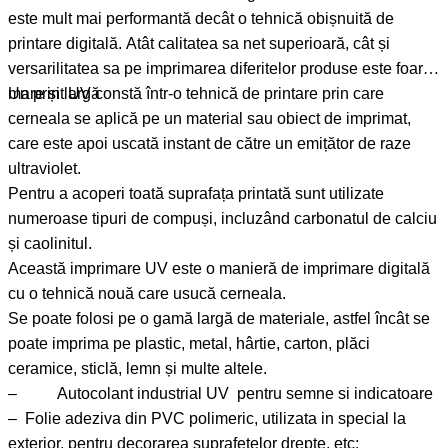
este mult mai performantă decât o tehnică obișnuită de
printare digitală. Atât calitatea sa net superioară, cât și
versarilitatea sa pe imprimarea diferitelor produse este foarte
mare și largă
Un print UV constă într-o tehnică de printare prin care
cerneala se aplică pe un material sau obiect de imprimat,
care este apoi uscată instant de către un emițător de raze
ultraviolet.
Pentru a acoperi toată suprafața printată sunt utilizate
numeroase tipuri de compuși, incluzând carbonatul de calciu
și caolinitul.
Această imprimare UV este o manieră de imprimare digitală
cu o tehnică nouă care usucă cerneala.
Se poate folosi pe o gamă largă de materiale, astfel încât se
poate imprima pe plastic, metal, hârtie, carton, plăci
ceramice, sticlă, lemn și multe altele.
– Autocolant industrial UV pentru semne si indicatoare
– Folie adeziva din PVC polimeric, utilizata in special la
exterior, pentru decorarea suprafetelor drepte, etc;