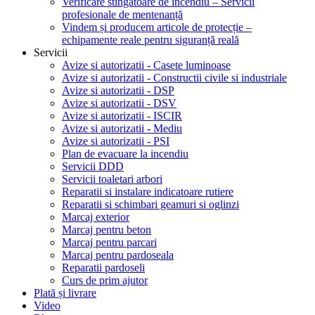
Verificare stingătoare de incendiu – Servicii
profesionale de mentenanță
Vindem și producem articole de protecție –
echipamente reale pentru siguranță reală
Servicii
Avize si autorizatii - Casete luminoase
Avize si autorizatii - Constructii civile si industriale
Avize si autorizatii - DSP
Avize si autorizatii - DSV
Avize si autorizatii - ISCIR
Avize si autorizatii - Mediu
Avize si autorizatii - PSI
Plan de evacuare la incendiu
Servicii DDD
Servicii toaletari arbori
Reparatii si instalare indicatoare rutiere
Reparatii si schimbari geamuri si oglinzi
Marcaj exterior
Marcaj pentru beton
Marcaj pentru parcari
Marcaj pentru pardoseala
Reparatii pardoseli
Curs de prim ajutor
Plată și livrare
Video