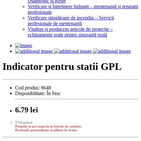
Diagnostic și Reset
Verificare și întreținere hidranți – mentenanță și reparații
profesionale
Verificare stingătoare de incendiu – Servicii
profesionale de mentenanță
Vindem și producem articole de protecție –
echipamente reale pentru siguranță reală
Indicator pentru statii GPL
Cod produs:
9648
Disponibilitate:
În Stoc
6.79 lei
TVA inclus!
Preturile se pot negocia in funcție de cantitate.
Produsele personalizate se plătesc în avans.