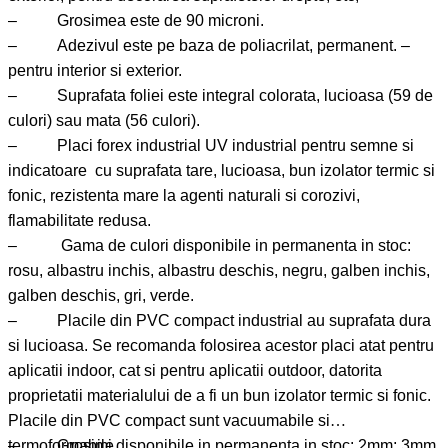
– Grosimea este de 90 microni.
– Adezivul este pe baza de poliacrilat, permanent. –
pentru interior si exterior.
– Suprafata foliei este integral colorata, lucioasa (59 de
culori) sau mata (56 culori).
– Placi forex industrial UV industrial pentru semne si
indicatoare cu suprafata tare, lucioasa, bun izolator termic si
fonic, rezistenta mare la agenti naturali si corozivi,
flamabilitate redusa.
– Gama de culori disponibile in permanenta in stoc:
rosu, albastru inchis, albastru deschis, negru, galben inchis,
galben deschis, gri, verde.
– Placile din PVC compact industrial au suprafata dura
si lucioasa. Se recomanda folosirea acestor placi atat pentru
aplicatii indoor, cat si pentru aplicatii outdoor, datorita
proprietatii materialului de a fi un bun izolator termic si fonic.
Placile din PVC compact sunt vacuumabile si
termoformabile.
– Grosimi disponibile in permanenta in stoc: 2mm; 3mm.