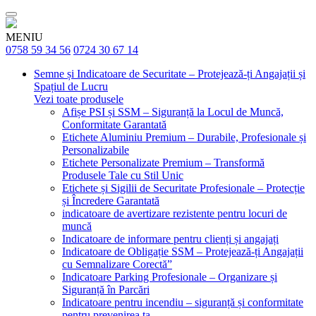
MENIU
0758 59 34 56
0724 30 67 14
Semne și Indicatoare de Securitate – Protejează-ți Angajații și
Spațiul de Lucru
Vezi toate produsele
Afișe PSI și SSM – Siguranță la Locul de Muncă,
Conformitate Garantată
Etichete Aluminiu Premium – Durabile, Profesionale și
Personalizabile
Etichete Personalizate Premium – Transformă
Produsele Tale cu Stil Unic
Etichete și Sigilii de Securitate Profesionale – Protecție
și Încredere Garantată
indicatoare de avertizare rezistente pentru locuri de
muncă
Indicatoare de informare pentru clienți și angajați
Indicatoare de Obligație SSM – Protejează-ți Angajații
cu Semnalizare Corectă”
Indicatoare Parking Profesionale – Organizare și
Siguranță în Parcări
Indicatoare pentru incendiu – siguranță și conformitate
pentru prevenirea ta