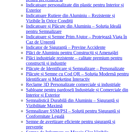
Indicatoare personalizate din plastic pentru Interior și
Exterior
Indicatoare Rutiere din Aluminiu – Rezistente și
Vizibile în Orice Condiții
Indicatoare și Plăcuțe din Aluminiu – Soluția Ideală
pentru Semnalizare
Indicatoare și Semne Prim Ajutor – Protejează Viața în
Caz de Urgență
Indicator de Siguranță – Previne Accidente
Plăci de Aluminiu pentru Construcții și Amenajări
Plăci industriale rezistente – calitate premium pentru
construcții și industrie
Plăcuțe de Identificare și Semnalizare – Personalizate
Plăcuțe și Semne cu Cod QR – Soluția Modernă pentru
Identificare și Marketing Interactiv
Reclame 3D Personalizate comerciale si industriale
Sabloane pentru pardoseli Industriale și Comerciale din
Interior și Exterior
Semnalistică Durabilă din Aluminiu – Siguranță și
Vizibilitate Maximă
Semnalizare SSM/PSI – Soluții pentru Siguranță și
Conformitate Legală
Semne de avertizare eficiente pentru siguranță și
prevenție