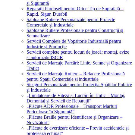
și Siguranță
Reparații Pardoseli pentru Orice Tip de Suprafață –
Rapid, Sigur, Durabil
Sabloane Rutiere Personalizate pentru Proiecte
Comerciale și Industriale
Sabloane Rutiere Profesionale pentru Construcții și
Semnalizare
Servicii Complete de Vopsitorie Industrială pentru
Industrie și Producție
Servicii complete pentru locuri de joacă: montaj, avize
și autorizații ISCIR
Servicii de Marcaje Parcări: Linie, Semne și Organizare
Trafict
Servicii de Marcaje Rutiere – Refacere Profesională
pentru Spații Comerciale si industriale
Steaguri Personalizate pentru Protecția Spațiilor Publice
și Industriale
„Limitatoare de Viteză și Lucrări în Trafic – Montaj,
Demontaj și Servicii de Reparații”
„Plăcuțe ADR Profesionale – Transport Marfuri
Periculoase în Siguranță”
„Plăcuțe Braille pentru Identificare și Organizare –
Nevăzători”
„Plăcuțe de avertizare eficiente – Previn accidentele și
protejează echipa!”