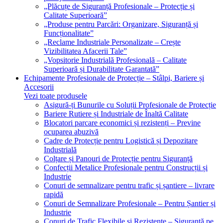
„Plăcuțe de Siguranță Profesionale – Protecție și
Calitate Superioară”
„Produse pentru Parcări: Organizare, Siguranță și
Funcționalitate”
„Reclame Industriale Personalizate – Crește
Vizibilitatea Afacerii Tale”
„Vopsitorie Industrială Profesională – Calitate
Superioară și Durabilitate Garantată”
Echipamente Profesionale de Protecție – Stâlpi, Bariere și
Accesorii
Vezi toate produsele
Asigură-ți Bunurile cu Soluții Profesionale de Protecție
Bariere Rutiere și Industriale de Înaltă Calitate
Blocatori parcare economici și rezistenți – Previne
ocuparea abuzivă
Cadre de Protecție pentru Logistică și Depozitare
Industrială
Colțare și Panouri de Protecție pentru Siguranță
Confecții Metalice Profesionale pentru Construcții și
Industrie
Conuri de semnalizare pentru trafic și șantiere – livrare
rapidă
Conuri de Semnalizare Profesionale – Pentru Șantier și
Industrie
Conuri de Trafic Flexibile și Rezistente – Siguranță pe