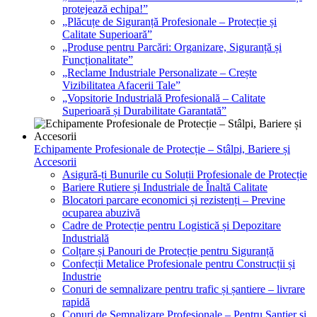
protejează echipa!”
„Plăcuțe de Siguranță Profesionale – Protecție și
Calitate Superioară”
„Produse pentru Parcări: Organizare, Siguranță și
Funcționalitate”
„Reclame Industriale Personalizate – Crește
Vizibilitatea Afacerii Tale”
„Vopsitorie Industrială Profesională – Calitate
Superioară și Durabilitate Garantată”
Echipamente Profesionale de Protecție – Stâlpi, Bariere și
Accesorii
Asigură-ți Bunurile cu Soluții Profesionale de Protecție
Bariere Rutiere și Industriale de Înaltă Calitate
Blocatori parcare economici și rezistenți – Previne
ocuparea abuzivă
Cadre de Protecție pentru Logistică și Depozitare
Industrială
Colțare și Panouri de Protecție pentru Siguranță
Confecții Metalice Profesionale pentru Construcții și
Industrie
Conuri de semnalizare pentru trafic și șantiere – livrare
rapidă
Conuri de Semnalizare Profesionale – Pentru Șantier și