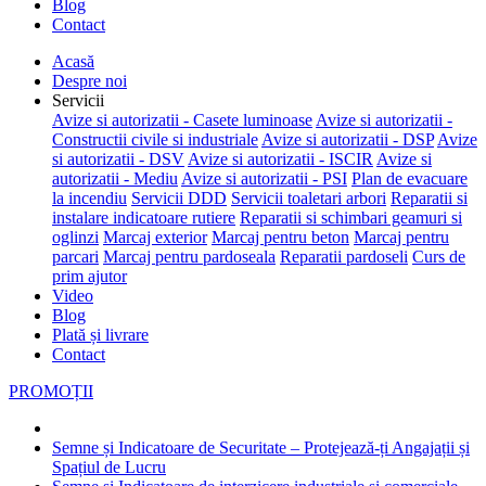
Blog
Contact
Acasă
Despre noi
Servicii
Avize si autorizatii - Casete luminoase
Avize si autorizatii -
Constructii civile si industriale
Avize si autorizatii - DSP
Avize
si autorizatii - DSV
Avize si autorizatii - ISCIR
Avize si
autorizatii - Mediu
Avize si autorizatii - PSI
Plan de evacuare
la incendiu
Servicii DDD
Servicii toaletari arbori
Reparatii si
instalare indicatoare rutiere
Reparatii si schimbari geamuri si
oglinzi
Marcaj exterior
Marcaj pentru beton
Marcaj pentru
parcari
Marcaj pentru pardoseala
Reparatii pardoseli
Curs de
prim ajutor
Video
Blog
Plată și livrare
Contact
PROMOȚII
Semne și Indicatoare de Securitate – Protejează-ți Angajații și
Spațiul de Lucru