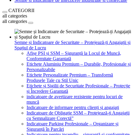
Semne si Indicatoare de interzicere industriale si comerciale
CATEGORII
all categories
all categories
Semne și Indicatoare de Securitate – Protejează-ți Angajații și
Spațiul de Lucru
Afișe PSI și SSM – Siguranță la Locul de Muncă,
Conformitate Garantată
Etichete Aluminiu Premium – Durabile, Profesionale și
Personalizabile
Etichete Personalizate Premium – Transformă
Produsele Tale cu Stil Unic
Etichete și Sigilii de Securitate Profesionale – Protecție
și Încredere Garantată
indicatoare de avertizare rezistente pentru locuri de
muncă
Indicatoare de informare pentru clienți și angajați
Indicatoare de Obligație SSM – Protejează-ți Angajații
cu Semnalizare Corectă”
Indicatoare Parking Profesionale – Organizare și
Siguranță în Parcări
Indicatoare pentru incendiu – siguranță și conformitate