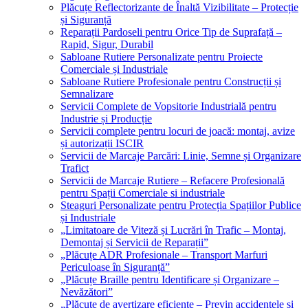
Plăcuțe Reflectorizante de Înaltă Vizibilitate – Protecție
și Siguranță
Reparații Pardoseli pentru Orice Tip de Suprafață –
Rapid, Sigur, Durabil
Sabloane Rutiere Personalizate pentru Proiecte
Comerciale și Industriale
Sabloane Rutiere Profesionale pentru Construcții și
Semnalizare
Servicii Complete de Vopsitorie Industrială pentru
Industrie și Producție
Servicii complete pentru locuri de joacă: montaj, avize
și autorizații ISCIR
Servicii de Marcaje Parcări: Linie, Semne și Organizare
Trafict
Servicii de Marcaje Rutiere – Refacere Profesională
pentru Spații Comerciale si industriale
Steaguri Personalizate pentru Protecția Spațiilor Publice
și Industriale
„Limitatoare de Viteză și Lucrări în Trafic – Montaj,
Demontaj și Servicii de Reparații”
„Plăcuțe ADR Profesionale – Transport Marfuri
Periculoase în Siguranță”
„Plăcuțe Braille pentru Identificare și Organizare –
Nevăzători”
„Plăcuțe de avertizare eficiente – Previn accidentele și