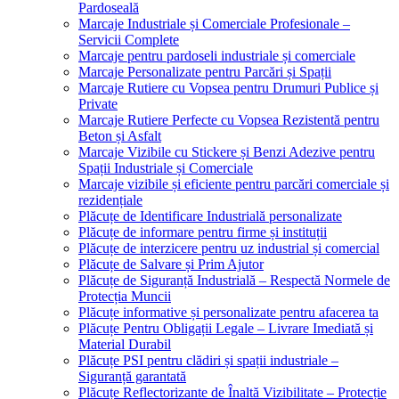
Pardoseală
Marcaje Industriale și Comerciale Profesionale –
Servicii Complete
Marcaje pentru pardoseli industriale și comerciale
Marcaje Personalizate pentru Parcări și Spații
Marcaje Rutiere cu Vopsea pentru Drumuri Publice și
Private
Marcaje Rutiere Perfecte cu Vopsea Rezistentă pentru
Beton și Asfalt
Marcaje Vizibile cu Stickere și Benzi Adezive pentru
Spații Industriale și Comerciale
Marcaje vizibile și eficiente pentru parcări comerciale și
rezidențiale
Plăcuțe de Identificare Industrială personalizate
Plăcuțe de informare pentru firme și instituții
Plăcuțe de interzicere pentru uz industrial și comercial
Plăcuțe de Salvare și Prim Ajutor
Plăcuțe de Siguranță Industrială – Respectă Normele de
Protecția Muncii
Plăcuțe informative și personalizate pentru afacerea ta
Plăcuțe Pentru Obligații Legale – Livrare Imediată și
Material Durabil
Plăcuțe PSI pentru clădiri și spații industriale –
Siguranță garantată
Plăcuțe Reflectorizante de Înaltă Vizibilitate – Protecție