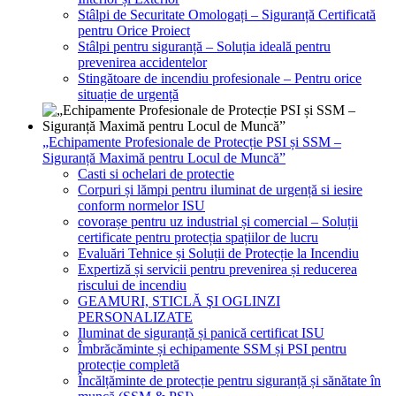
Stâlpi de Securitate Omologați – Siguranță Certificată
pentru Orice Proiect
Stâlpi pentru siguranță – Soluția ideală pentru
prevenirea accidentelor
Stingătoare de incendiu profesionale – Pentru orice
situație de urgență
„Echipamente Profesionale de Protecție PSI și SSM –
Siguranță Maximă pentru Locul de Muncă”
Casti si ochelari de protectie
Corpuri și lămpi pentru iluminat de urgență si iesire
conform normelor ISU
covorașe pentru uz industrial și comercial – Soluții
certificate pentru protecția spațiilor de lucru
Evaluări Tehnice și Soluții de Protecție la Incendiu
Expertiză și servicii pentru prevenirea și reducerea
riscului de incendiu
GEAMURI, STICLĂ ŞI OGLINZI
PERSONALIZATE
Iluminat de siguranță și panică certificat ISU
Îmbrăcăminte și echipamente SSM și PSI pentru
protecție completă
Încălțăminte de protecție pentru siguranță și sănătate în