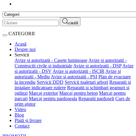
caută
CATEGORII
Acasă
Despre noi
Servicii
Avize si autorizatii - Casete luminoase
Avize si autorizatii -
Constructii civile si industriale
Avize si autorizatii - DSP
Avize
si autorizatii - DSV
Avize si autorizatii - ISCIR
Avize si
autorizatii - Mediu
Avize si autorizatii - PSI
Plan de evacuare
la incendiu
Servicii DDD
Servicii toaletari arbori
Reparatii si
instalare indicatoare rutiere
Reparatii si schimbari geamuri si
oglinzi
Marcaj exterior
Marcaj pentru beton
Marcaj pentru
parcari
Marcaj pentru pardoseala
Reparatii pardoseli
Curs de
prim ajutor
Video
Blog
Plată și livrare
Contact