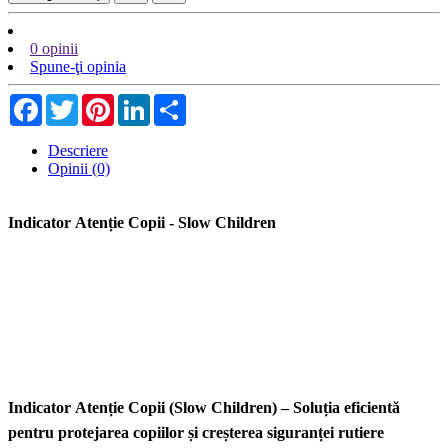
0 opinii
Spune-ţi opinia
Facebook
Twitter
Pinterest
LinkedIn
Share
Descriere
Opinii (0)
Indicator Atenție Copii - Slow Children
Indicator Atenție Copii (Slow Children) – Soluția eficientă
pentru protejarea copiilor și creșterea siguranței rutiere