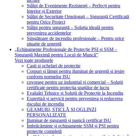
lucrare
Stâlpi de Evenimente Rezistenți – Perfecți pentru
Interior și Exterior
Stâlpi de Securitate Omologați – Siguranță Certificată
pentru Orice Proiect
Stâlpi pentru siguranță – Soluția ideală pentru
prevenirea accidentelor
Stingătoare de incendiu profesionale – Pentru orice
situație de urgență
„Echipamente Profesionale de Protecție PSI și SSM –
Siguranță Maximă pentru Locul de Muncă”
Vezi toate produsele
Casti si ochelari de protectie
Corpuri și lămpi pentru iluminat de urgență si iesire
conform normelor ISU
covorașe pentru uz industrial și comercial – Soluții
certificate pentru protecția spațiilor de lucru
Evaluări Tehnice și Soluții de Protecție la Incendiu
Expertiză și servicii pentru prevenirea și reducerea
riscului de incendiu
GEAMURI, STICLĂ ŞI OGLINZI
PERSONALIZATE
Iluminat de siguranță și panică certificat ISU
Îmbrăcăminte și echipamente SSM și PSI pentru
protecție completă