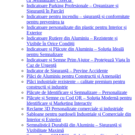
cu Semnalizare Corectă”
Indicatoare Parking Profesionale – Organizare și
Siguranță în Parcări
Indicatoare pentru incendiu – siguranță și conformitate
pentru prevenirea ta
Indicatoare personalizate din plastic pentru Interior și
Exterior
Indicatoare Rutiere din Aluminiu – Rezistente și
Vizibile în Orice Condiții
Indicatoare și Plăcuțe din Aluminiu – Soluția Ideală
pentru Semnalizare
Indicatoare și Semne Prim Ajutor – Protejează Viața în
Caz de Urgență
Indicator de Siguranță – Previne Accidente
Plăci de Aluminiu pentru Construcții și Amenajări
Plăci industriale rezistente – calitate premium pentru
construcții și industrie
Plăcuțe de Identificare și Semnalizare – Personalizate
Plăcuțe și Semne cu Cod QR – Soluția Modernă pentru
Identificare și Marketing Interactiv
Reclame 3D Personalizate comerciale si industriale
Sabloane pentru pardoseli Industriale și Comerciale din
Interior și Exterior
Semnalistică Durabilă din Aluminiu – Siguranță și
Vizibilitate Maximă