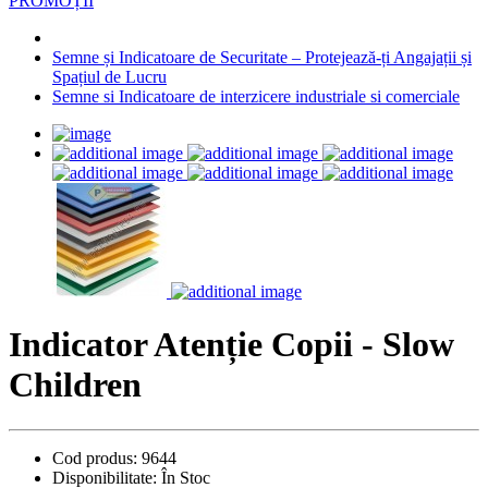
PROMOȚII
Semne și Indicatoare de Securitate – Protejează-ți Angajații și
Spațiul de Lucru
Semne si Indicatoare de interzicere industriale si comerciale
Indicator Atenție Copii - Slow
Children
Cod produs:
9644
Disponibilitate:
În Stoc