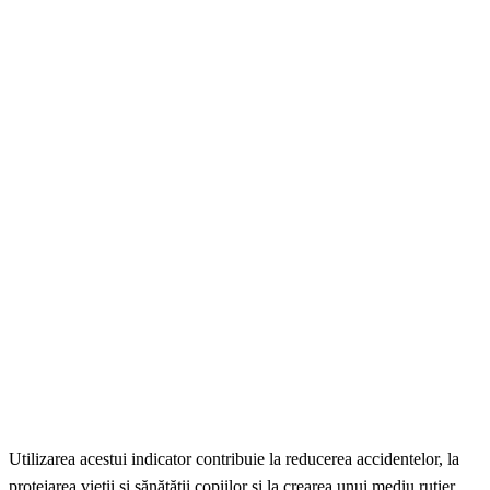
Utilizarea acestui indicator contribuie la reducerea accidentelor, la
protejarea vieții și sănătății copiilor și la crearea unui mediu rutier