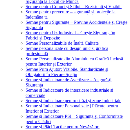
Siguranță la Locul de Muncă
Semne pentru Conuri și Stâlpi – Rezistenti și Vizibili
Semne pentru prevenire – siguranță și protecție la
îndemâna ta
Semne pentru Siguranțe – Previne Accidentele și Crește
Siguranța
Semne pentru Uz Industrial – Crește Siguranța în
Fabrici și Depozite
Semne Personalizabile de Înaltă Calitate
Semne personalizate cu design unic și grafică
profesională
Semne Personalizate din Aluminiu cu Grafică Inclusă
pentru Interior și Exterior
Semne Prim Ajutor: Vizibile, Standardizate și
Obligatorii în Fiecare Spațiu
Semne și Indicatoare de Avertizare – Asigură-ți
Siguranța
Semne si Indicatoare de interzicere industriale si
comerciale
Semne şi Indicatoare pentru străzi şi zone Industriale
Semne si Indicatoare Personalizate | Plăcuțe pentru
Interior și Exterior
Semne și Indicatoare PSI – Siguranță și Conformitate
pentru Clădiri
Semne și Plăci Tactile pentru Nevăzători