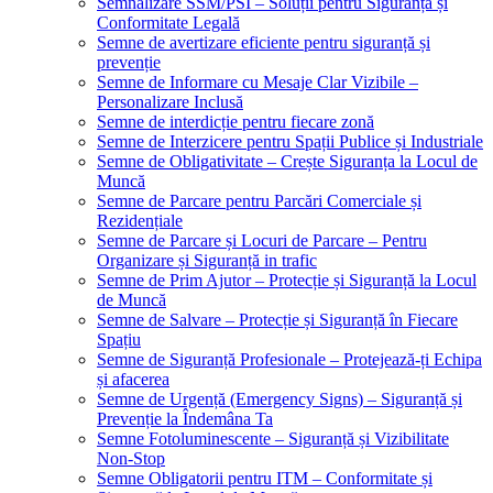
Semnalizare SSM/PSI – Soluții pentru Siguranță și
Conformitate Legală
Semne de avertizare eficiente pentru siguranță și
prevenție
Semne de Informare cu Mesaje Clar Vizibile –
Personalizare Inclusă
Semne de interdicție pentru fiecare zonă
Semne de Interzicere pentru Spații Publice și Industriale
Semne de Obligativitate – Crește Siguranța la Locul de
Muncă
Semne de Parcare pentru Parcări Comerciale și
Rezidențiale
Semne de Parcare și Locuri de Parcare – Pentru
Organizare și Siguranță in trafic
Semne de Prim Ajutor – Protecție și Siguranță la Locul
de Muncă
Semne de Salvare – Protecție și Siguranță în Fiecare
Spațiu
Semne de Siguranță Profesionale – Protejează-ți Echipa
și afacerea
Semne de Urgență (Emergency Signs) – Siguranță și
Prevenție la Îndemâna Ta
Semne Fotoluminescente – Siguranță și Vizibilitate
Non-Stop
Semne Obligatorii pentru ITM – Conformitate și