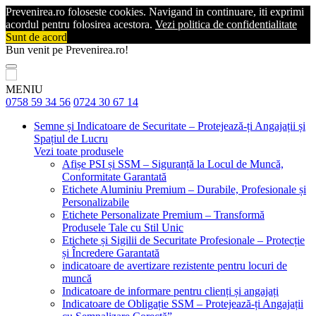
Prevenirea.ro foloseste cookies. Navigand in continuare, iti exprimi
acordul pentru folosirea acestora.
Vezi politica de confidentialitate
Sunt de acord
Bun venit pe Prevenirea.ro!
MENIU
0758 59 34 56
0724 30 67 14
Semne și Indicatoare de Securitate – Protejează-ți Angajații și
Spațiul de Lucru
Vezi toate produsele
Afișe PSI și SSM – Siguranță la Locul de Muncă,
Conformitate Garantată
Etichete Aluminiu Premium – Durabile, Profesionale și
Personalizabile
Etichete Personalizate Premium – Transformă
Produsele Tale cu Stil Unic
Etichete și Sigilii de Securitate Profesionale – Protecție
și Încredere Garantată
indicatoare de avertizare rezistente pentru locuri de
muncă
Indicatoare de informare pentru clienți și angajați
Indicatoare de Obligație SSM – Protejează-ți Angajații