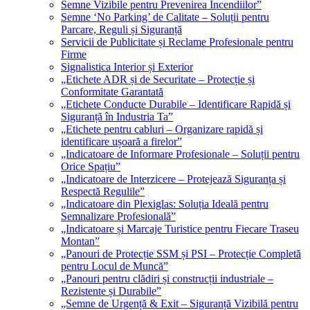
Semne Vizibile pentru Prevenirea Incendiilor”
Semne ‘No Parking’ de Calitate – Soluții pentru
Parcare, Reguli și Siguranță
Servicii de Publicitate și Reclame Profesionale pentru
Firme
Signalistica Interior și Exterior
„Etichete ADR și de Securitate – Protecție și
Conformitate Garantată
„Etichete Conducte Durabile – Identificare Rapidă și
Siguranță în Industria Ta”
„Etichete pentru cabluri – Organizare rapidă și
identificare ușoară a firelor”
„Indicatoare de Informare Profesionale – Soluții pentru
Orice Spațiu”
„Indicatoare de Interzicere – Protejează Siguranța și
Respectă Regulile”
„Indicatoare din Plexiglas: Soluția Ideală pentru
Semnalizare Profesională”
„Indicatoare și Marcaje Turistice pentru Fiecare Traseu
Montan”
„Panouri de Protecție SSM și PSI – Protecție Completă
pentru Locul de Muncă”
„Panouri pentru clădiri și construcții industriale –
Rezistente și Durabile”
„Semne de Urgență & Exit – Siguranță Vizibilă pentru