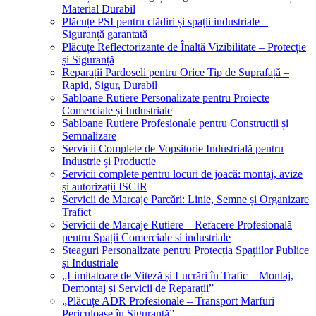
Material Durabil
Plăcuțe PSI pentru clădiri și spații industriale –
Siguranță garantată
Plăcuțe Reflectorizante de Înaltă Vizibilitate – Protecție
și Siguranță
Reparații Pardoseli pentru Orice Tip de Suprafață –
Rapid, Sigur, Durabil
Sabloane Rutiere Personalizate pentru Proiecte
Comerciale și Industriale
Sabloane Rutiere Profesionale pentru Construcții și
Semnalizare
Servicii Complete de Vopsitorie Industrială pentru
Industrie și Producție
Servicii complete pentru locuri de joacă: montaj, avize
și autorizații ISCIR
Servicii de Marcaje Parcări: Linie, Semne și Organizare
Trafict
Servicii de Marcaje Rutiere – Refacere Profesională
pentru Spații Comerciale si industriale
Steaguri Personalizate pentru Protecția Spațiilor Publice
și Industriale
„Limitatoare de Viteză și Lucrări în Trafic – Montaj,
Demontaj și Servicii de Reparații”
„Plăcuțe ADR Profesionale – Transport Marfuri
Periculoase în Siguranță”