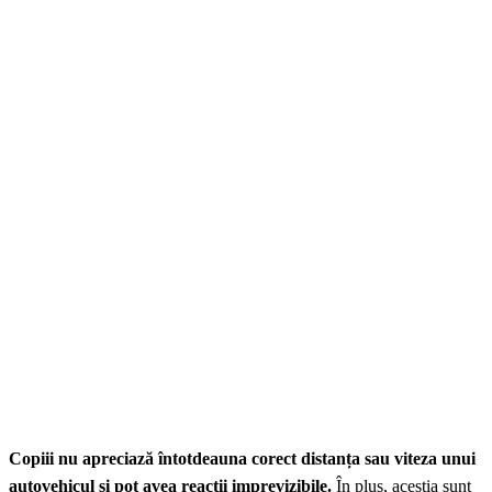
Copiii nu apreciază întotdeauna corect distanța sau viteza unui
autovehicul și pot avea reacții imprevizibile.
În plus, aceștia sunt