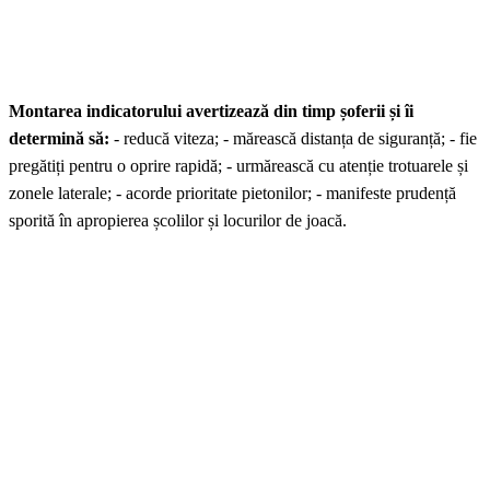
Montarea indicatorului avertizează din timp șoferii și îi
determină să:
- reducă viteza; - mărească distanța de siguranță; - fie
pregătiți pentru o oprire rapidă; - urmărească cu atenție trotuarele și
zonele laterale; - acorde prioritate pietonilor; - manifeste prudență
sporită în apropierea școlilor și locurilor de joacă.