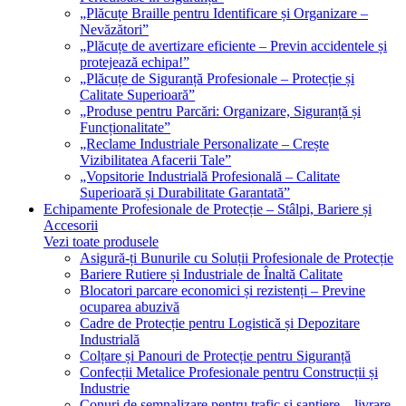
„Plăcuțe Braille pentru Identificare și Organizare –
Nevăzători”
„Plăcuțe de avertizare eficiente – Previn accidentele și
protejează echipa!”
„Plăcuțe de Siguranță Profesionale – Protecție și
Calitate Superioară”
„Produse pentru Parcări: Organizare, Siguranță și
Funcționalitate”
„Reclame Industriale Personalizate – Crește
Vizibilitatea Afacerii Tale”
„Vopsitorie Industrială Profesională – Calitate
Superioară și Durabilitate Garantată”
Echipamente Profesionale de Protecție – Stâlpi, Bariere și
Accesorii
Vezi toate produsele
Asigură-ți Bunurile cu Soluții Profesionale de Protecție
Bariere Rutiere și Industriale de Înaltă Calitate
Blocatori parcare economici și rezistenți – Previne
ocuparea abuzivă
Cadre de Protecție pentru Logistică și Depozitare
Industrială
Colțare și Panouri de Protecție pentru Siguranță
Confecții Metalice Profesionale pentru Construcții și
Industrie
Conuri de semnalizare pentru trafic și șantiere – livrare