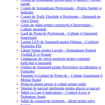
rapidă
Conuri de Semnalizare Profesionale – Pentru Șantier și
Industrie
Conuri de Trafic Flexibile și Rezistente – Siguranță pe
Orice Drum
Gama de stâlpi pentru construcții și împrejmuiri –
Calitate garantată
Gard de Protecție Profesional – Calitate și Siguranță
Superioară
Lampă LED de Siguranță pentru Hidrant – Conform
Normelor PSI
Lămpi Solare pentru Lucrări – Semnalizare Rutieră
Vizibilă Zi și Noapte
Limitatoare de viteză moderne pentru controlul
traficului și siguranță
Oglinzi de Siguranță pentru Prevenirea Accidentelor și
Furturilor
Parapete și Garduri de Protecție – Calitate Superioară și
Montaj Rapid
Protectii pentru perete si coltare pentru stalpi
Sisteme de parcare inteligente pentru afaceri si parcari
Stâlpi cu Lanț și Indicatoare – Control Acces și
Delimitare Spații
Stâlpi de construcție rezistenți – Ideali pentru orice