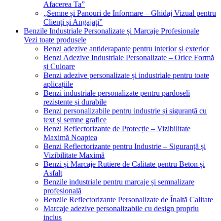
Afacerea Ta”
„Semne și Panouri de Informare – Ghidaj Vizual pentru
Clienți și Angajați”
Benzile Industriale Personalizate și Marcaje Profesionale
Vezi toate produsele
Benzi adezive antiderapante pentru interior și exterior
Benzi Adezive Industriale Personalizate – Orice Formă
și Culoare
Benzi adezive personalizate și industriale pentru toate
aplicațiile
Benzi industriale personalizate pentru pardoseli
rezistente și durabile
Benzi personalizabile pentru industrie și siguranță cu
text și semne grafice
Benzi Reflectorizante de Protecție – Vizibilitate
Maximă Noaptea
Benzi Reflectorizante pentru Industrie – Siguranță și
Vizibilitate Maximă
Benzi și Marcaje Rutiere de Calitate pentru Beton și
Asfalt
Benzile industriale pentru marcaje și semnalizare
profesională
Benzile Reflectorizante Personalizate de Înaltă Calitate
Marcaje adezive personalizabile cu design propriu
inclus