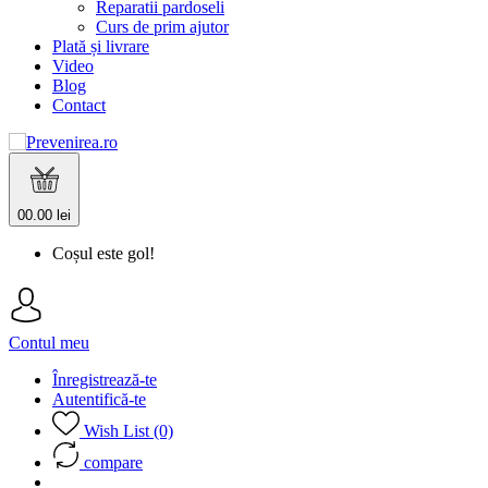
Reparatii pardoseli
Curs de prim ajutor
Plată și livrare
Video
Blog
Contact
0
0.00 lei
Coșul este gol!
Contul meu
Înregistrează-te
Autentifică-te
Wish List (0)
compare