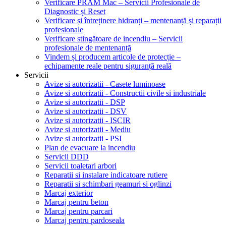
Verificare PRAM Mac – Servicii Profesionale de
Diagnostic și Reset
Verificare și întreținere hidranți – mentenanță și reparații
profesionale
Verificare stingătoare de incendiu – Servicii
profesionale de mentenanță
Vindem și producem articole de protecție –
echipamente reale pentru siguranță reală
Servicii
Avize si autorizatii - Casete luminoase
Avize si autorizatii - Constructii civile si industriale
Avize si autorizatii - DSP
Avize si autorizatii - DSV
Avize si autorizatii - ISCIR
Avize si autorizatii - Mediu
Avize si autorizatii - PSI
Plan de evacuare la incendiu
Servicii DDD
Servicii toaletari arbori
Reparatii si instalare indicatoare rutiere
Reparatii si schimbari geamuri si oglinzi
Marcaj exterior
Marcaj pentru beton
Marcaj pentru parcari
Marcaj pentru pardoseala