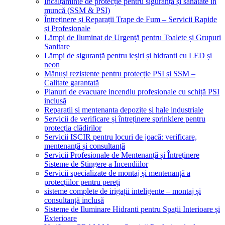
Încălțăminte de protecție pentru siguranță și sănătate în
muncă (SSM & PSI)
Întreținere și Reparații Trape de Fum – Servicii Rapide
și Profesionale
Lămpi de Iluminat de Urgență pentru Toalete și Grupuri
Sanitare
Lămpi de siguranță pentru ieșiri și hidranti cu LED și
neon
Mănuși rezistente pentru protecție PSI și SSM –
Calitate garantată
Planuri de evacuare incendiu profesionale cu schiță PSI
inclusă
Reparatii si mentenanta depozite si hale industriale
Servicii de verificare și întreținere sprinklere pentru
protecția clădirilor
Servicii ISCIR pentru locuri de joacă: verificare,
mentenanță și consultanță
Servicii Profesionale de Mentenanță și Întreținere
Sisteme de Stingere a Incendiilor
Servicii specializate de montaj și mentenanță a
protecțiilor pentru pereți
sisteme complete de irigații inteligente – montaj și
consultanță inclusă
Sisteme de Iluminare Hidranti pentru Spații Interioare și
Exterioare