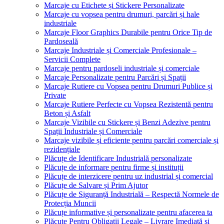
Marcaje cu Etichete și Stickere Personalizate
Marcaje cu vopsea pentru drumuri, parcări și hale
industriale
Marcaje Floor Graphics Durabile pentru Orice Tip de
Pardoseală
Marcaje Industriale și Comerciale Profesionale –
Servicii Complete
Marcaje pentru pardoseli industriale și comerciale
Marcaje Personalizate pentru Parcări și Spații
Marcaje Rutiere cu Vopsea pentru Drumuri Publice și
Private
Marcaje Rutiere Perfecte cu Vopsea Rezistentă pentru
Beton și Asfalt
Marcaje Vizibile cu Stickere și Benzi Adezive pentru
Spații Industriale și Comerciale
Marcaje vizibile și eficiente pentru parcări comerciale și
rezidențiale
Plăcuțe de Identificare Industrială personalizate
Plăcuțe de informare pentru firme și instituții
Plăcuțe de interzicere pentru uz industrial și comercial
Plăcuțe de Salvare și Prim Ajutor
Plăcuțe de Siguranță Industrială – Respectă Normele de
Protecția Muncii
Plăcuțe informative și personalizate pentru afacerea ta
Plăcuțe Pentru Obligații Legale – Livrare Imediată și