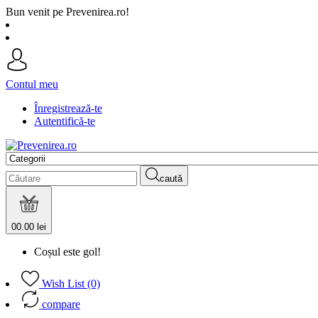
Bun venit pe Prevenirea.ro!
Contul meu
Înregistrează-te
Autentifică-te
caută
0
0.00 lei
Coșul este gol!
Wish List (0)
compare