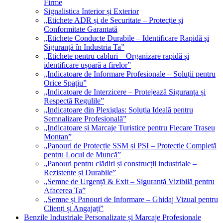
Firme
Signalistica Interior și Exterior
„Etichete ADR și de Securitate – Protecție și
Conformitate Garantată
„Etichete Conducte Durabile – Identificare Rapidă și
Siguranță în Industria Ta”
„Etichete pentru cabluri – Organizare rapidă și
identificare ușoară a firelor”
„Indicatoare de Informare Profesionale – Soluții pentru
Orice Spațiu”
„Indicatoare de Interzicere – Protejează Siguranța și
Respectă Regulile”
„Indicatoare din Plexiglas: Soluția Ideală pentru
Semnalizare Profesională”
„Indicatoare și Marcaje Turistice pentru Fiecare Traseu
Montan”
„Panouri de Protecție SSM și PSI – Protecție Completă
pentru Locul de Muncă”
„Panouri pentru clădiri și construcții industriale –
Rezistente și Durabile”
„Semne de Urgență & Exit – Siguranță Vizibilă pentru
Afacerea Ta”
„Semne și Panouri de Informare – Ghidaj Vizual pentru
Clienți și Angajați”
Benzile Industriale Personalizate și Marcaje Profesionale