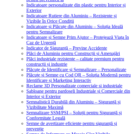
Indicatoare personalizate din plastic pentru Interior și
Exterior
Indicatoare Rutiere din Aluminiu – Rezistente și
Vizibile în Orice Condiții
Indicatoare și Plăcuțe din Aluminiu – Soluția Ideală
pentru Semnalizare
Indicatoare și Semne Prim Ajutor – Protejează Viața în
Caz de Urgență
Indicator de Siguranță – Previne Accidente
Plăci de Aluminiu pentru Construcții și Amenajări
Plăci industriale rezistente – calitate premium pentru
construcții și industrie
Plăcuțe de Identificare și Semnalizare – Personalizate
Plăcuțe și Semne cu Cod QR – Soluția Modernă pentru
Identificare și Marketing Interactiv
Reclame 3D Personalizate comerciale si industriale
Sabloane pentru pardoseli Industriale și Comerciale din
Interior și Exterior
Semnalistică Durabilă din Aluminiu – Siguranță și
Vizibilitate Maximă
Semnalizare SSM/PSI – Soluții pentru Siguranță și
Conformitate Legală
Semne de avertizare eficiente pentru siguranță și
prevenție