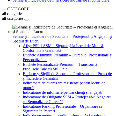
Semne si Indicatoare de interzicere industriale si comerciale
CATEGORII
all categories
all categories
Semne și Indicatoare de Securitate – Protejează-ți Angajații și
Spațiul de Lucru
Afișe PSI și SSM – Siguranță la Locul de Muncă,
Conformitate Garantată
Etichete Aluminiu Premium – Durabile, Profesionale și
Personalizabile
Etichete Personalizate Premium – Transformă
Produsele Tale cu Stil Unic
Etichete și Sigilii de Securitate Profesionale – Protecție
și Încredere Garantată
indicatoare de avertizare rezistente pentru locuri de
muncă
Indicatoare de informare pentru clienți și angajați
Indicatoare de Obligație SSM – Protejează-ți Angajații
cu Semnalizare Corectă”
Indicatoare Parking Profesionale – Organizare și
Siguranță în Parcări
Indicatoare pentru incendiu – siguranță și conformitate