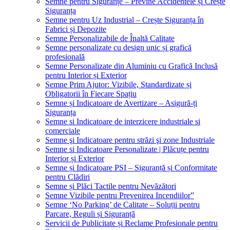
Semne pentru Siguranțe – Previne Accidentele și Crește
Siguranța
Semne pentru Uz Industrial – Crește Siguranța în
Fabrici și Depozite
Semne Personalizabile de Înaltă Calitate
Semne personalizate cu design unic și grafică
profesională
Semne Personalizate din Aluminiu cu Grafică Inclusă
pentru Interior și Exterior
Semne Prim Ajutor: Vizibile, Standardizate și
Obligatorii în Fiecare Spațiu
Semne și Indicatoare de Avertizare – Asigură-ți
Siguranța
Semne si Indicatoare de interzicere industriale si
comerciale
Semne şi Indicatoare pentru străzi şi zone Industriale
Semne si Indicatoare Personalizate | Plăcuțe pentru
Interior și Exterior
Semne și Indicatoare PSI – Siguranță și Conformitate
pentru Clădiri
Semne și Plăci Tactile pentru Nevăzători
Semne Vizibile pentru Prevenirea Incendiilor”
Semne ‘No Parking’ de Calitate – Soluții pentru
Parcare, Reguli și Siguranță
Servicii de Publicitate și Reclame Profesionale pentru