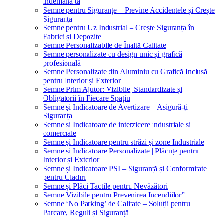
îndemâna ta
Semne pentru Siguranțe – Previne Accidentele și Crește
Siguranța
Semne pentru Uz Industrial – Crește Siguranța în
Fabrici și Depozite
Semne Personalizabile de Înaltă Calitate
Semne personalizate cu design unic și grafică
profesională
Semne Personalizate din Aluminiu cu Grafică Inclusă
pentru Interior și Exterior
Semne Prim Ajutor: Vizibile, Standardizate și
Obligatorii în Fiecare Spațiu
Semne și Indicatoare de Avertizare – Asigură-ți
Siguranța
Semne si Indicatoare de interzicere industriale si
comerciale
Semne şi Indicatoare pentru străzi şi zone Industriale
Semne si Indicatoare Personalizate | Plăcuțe pentru
Interior și Exterior
Semne și Indicatoare PSI – Siguranță și Conformitate
pentru Clădiri
Semne și Plăci Tactile pentru Nevăzători
Semne Vizibile pentru Prevenirea Incendiilor”
Semne ‘No Parking’ de Calitate – Soluții pentru
Parcare, Reguli și Siguranță