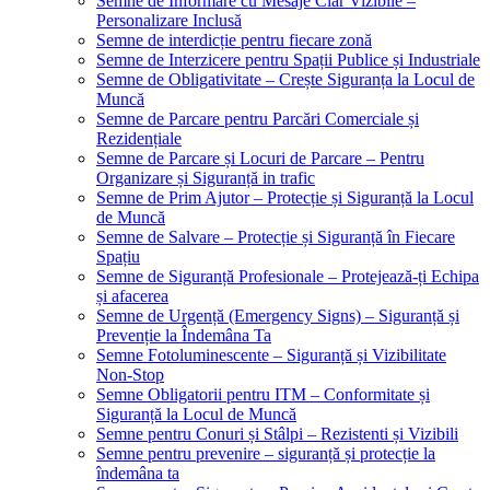
Semne de Informare cu Mesaje Clar Vizibile –
Personalizare Inclusă
Semne de interdicție pentru fiecare zonă
Semne de Interzicere pentru Spații Publice și Industriale
Semne de Obligativitate – Crește Siguranța la Locul de
Muncă
Semne de Parcare pentru Parcări Comerciale și
Rezidențiale
Semne de Parcare și Locuri de Parcare – Pentru
Organizare și Siguranță in trafic
Semne de Prim Ajutor – Protecție și Siguranță la Locul
de Muncă
Semne de Salvare – Protecție și Siguranță în Fiecare
Spațiu
Semne de Siguranță Profesionale – Protejează-ți Echipa
și afacerea
Semne de Urgență (Emergency Signs) – Siguranță și
Prevenție la Îndemâna Ta
Semne Fotoluminescente – Siguranță și Vizibilitate
Non-Stop
Semne Obligatorii pentru ITM – Conformitate și
Siguranță la Locul de Muncă
Semne pentru Conuri și Stâlpi – Rezistenti și Vizibili
Semne pentru prevenire – siguranță și protecție la
îndemâna ta