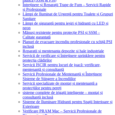
muncă (SSM & PSI)
Întreținere și Reparații Trape de Fum – Servicii Rapide
și Profesionale
Lămpi de Iluminat de Urgență pentru Toalete și Grupuri
Sanitare
Lămpi de siguranță pentru ieșiri și hidranti cu LED și
neon
Mănuși rezistente pentru protecție PSI și SSM –
Calitate garantată
Planuri de evacuare incendiu profesionale cu schiță PSI
inclusă
Reparatii si mentenanta depozite si hale industriale
Servicii de verificare și întreținere sprinklere pentru
protecția clădirilor
Servicii ISCIR pentru locuri de joacă: verificare,
mentenanță și consultanță
Servicii Profesionale de Mentenanță și Întreținere
Sisteme de Stingere a Incendiilor
Servicii specializate de montaj și mentenanță a
protecțiilor pentru pereți
sisteme complete de irigații inteligente – montaj și
consultanță inclusă
Sisteme de Iluminare Hidranti pentru Spații Interioare și
Exterioare
Verificare PRAM Mac – Servicii Profesionale de