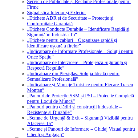
Servicii de Publicitate și Reclame Profesionale pentru
Firme
Signalistica Interior și Exterior
„Etichete ADR și de Securitate – Protecție și
Conformitate Garantată
„Etichete Conducte Durabile – Identificare Rapidă și
Siguranță în Industria Ta”
„Etichete pentru cabluri – Organizare rapidă și
identificare ușoară a firelor”
„Indicatoare de Informare Profesionale – Soluții pentru
Orice Spațiu”
„Indicatoare de Interzicere – Protejează Siguranța și
Respectă Regulile”
„Indicatoare din Plexiglas: Soluția Ideală pentru
Semnalizare Profesională”
„Indicatoare și Marcaje Turistice pentru Fiecare Traseu
Montan”
„Panouri de Protecție SSM și PSI – Protecție Completă
pentru Locul de Muncă”
„Panouri pentru clădiri și construcții industriale –
Rezistente și Durabile”
„Semne de Urgență & Exit – Siguranță Vizibilă pentru
Afacerea Ta”
„Semne și Panouri de Informare – Ghidaj Vizual pentru
Clienți și Angajați”