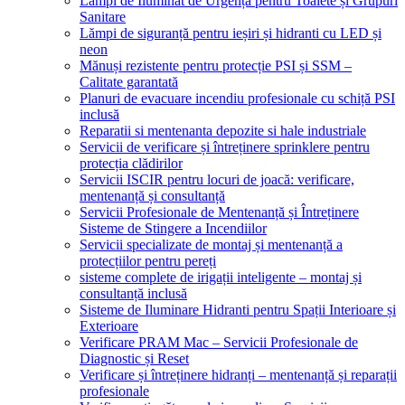
Lămpi de Iluminat de Urgență pentru Toalete și Grupuri
Sanitare
Lămpi de siguranță pentru ieșiri și hidranti cu LED și
neon
Mănuși rezistente pentru protecție PSI și SSM –
Calitate garantată
Planuri de evacuare incendiu profesionale cu schiță PSI
inclusă
Reparatii si mentenanta depozite si hale industriale
Servicii de verificare și întreținere sprinklere pentru
protecția clădirilor
Servicii ISCIR pentru locuri de joacă: verificare,
mentenanță și consultanță
Servicii Profesionale de Mentenanță și Întreținere
Sisteme de Stingere a Incendiilor
Servicii specializate de montaj și mentenanță a
protecțiilor pentru pereți
sisteme complete de irigații inteligente – montaj și
consultanță inclusă
Sisteme de Iluminare Hidranti pentru Spații Interioare și
Exterioare
Verificare PRAM Mac – Servicii Profesionale de
Diagnostic și Reset
Verificare și întreținere hidranți – mentenanță și reparații
profesionale