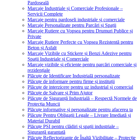
Pardoseală
Marcaje Industriale și Comerciale Profesionale –
Servicii Complete
Marcaje pentru pardoseli industriale și comerciale
Marcaje Personalizate pentru Parcări și Spații
Marcaje Rutiere cu Vopsea pentru Drumuri Publice și
Private
Marcaje Rutiere Perfecte cu Vopsea Rezistentă pentru
Beton și Asfalt
Marcaje Vizibile cu Stickere și Benzi Adezive pentru
Spații Industriale și Comerciale
Marcaje vizibile și eficiente pentru parcări comerciale și
rezidențiale
Plăcuțe de Identificare Industrială personalizate
Plăcuțe de informare pentru firme și instituții
Plăcuțe de interzicere pentru uz industrial și comercial
Plăcuțe de Salvare și Prim Ajutor
Plăcuțe de Siguranță Industrială – Respectă Normele de
Protecția Muncii
Plăcuțe informative și personalizate pentru afacerea ta
Plăcuțe Pentru Obligații Legale – Livrare Imediată și
Material Durabil
Plăcuțe PSI pentru clădiri și spații industriale –
Siguranță garantată
Plăcuțe Reflectorizante de Înaltă Vizibilitate – Protecție