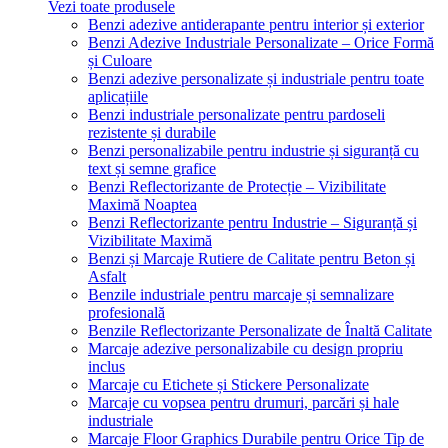
Vezi toate produsele
Benzi adezive antiderapante pentru interior și exterior
Benzi Adezive Industriale Personalizate – Orice Formă
și Culoare
Benzi adezive personalizate și industriale pentru toate
aplicațiile
Benzi industriale personalizate pentru pardoseli
rezistente și durabile
Benzi personalizabile pentru industrie și siguranță cu
text și semne grafice
Benzi Reflectorizante de Protecție – Vizibilitate
Maximă Noaptea
Benzi Reflectorizante pentru Industrie – Siguranță și
Vizibilitate Maximă
Benzi și Marcaje Rutiere de Calitate pentru Beton și
Asfalt
Benzile industriale pentru marcaje și semnalizare
profesională
Benzile Reflectorizante Personalizate de Înaltă Calitate
Marcaje adezive personalizabile cu design propriu
inclus
Marcaje cu Etichete și Stickere Personalizate
Marcaje cu vopsea pentru drumuri, parcări și hale
industriale
Marcaje Floor Graphics Durabile pentru Orice Tip de