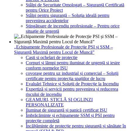
Stâlpi de Securitate Omologați – Siguranță Certificată
pentru Orice Proiect
Stâlpi pentru siguranță – Soluția ideală pentru
prevenirea accidentelor
Stingătoare de incendiu profesionale – Pentru orice
situație de urgență
„Echipamente Profesionale de Protecție PSI și SSM –
Siguranță Maximă pentru Locul de Muncă”
Casti si ochelari de protectie
Corpuri și lămpi pentru iluminat de urgență si iesire
conform normelor ISU
covorașe pentru uz industrial și comercial – Soluții
certificate pentru protecția spațiilor de lucru
Evaluări Tehnice și Soluții de Protecție la Incendiu
Expertiză și servicii pentru prevenirea și reducerea
riscului de incendiu
GEAMURI, STICLĂ ŞI OGLINZI
PERSONALIZATE
Iluminat de siguranță și panică certificat ISU
Îmbrăcăminte și echipamente SSM și PSI pentru
protecție completă
Încălțăminte de protecție pentru siguranță și sănătate în