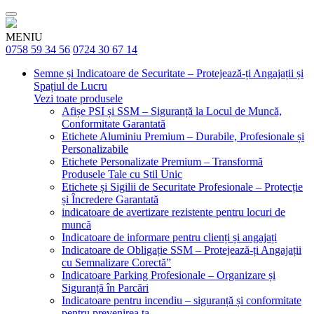
MENIU
0758 59 34 56
0724 30 67 14
Semne și Indicatoare de Securitate – Protejează-ți Angajații și
Spațiul de Lucru
Vezi toate produsele
Afișe PSI și SSM – Siguranță la Locul de Muncă,
Conformitate Garantată
Etichete Aluminiu Premium – Durabile, Profesionale și
Personalizabile
Etichete Personalizate Premium – Transformă
Produsele Tale cu Stil Unic
Etichete și Sigilii de Securitate Profesionale – Protecție
și Încredere Garantată
indicatoare de avertizare rezistente pentru locuri de
muncă
Indicatoare de informare pentru clienți și angajați
Indicatoare de Obligație SSM – Protejează-ți Angajații
cu Semnalizare Corectă”
Indicatoare Parking Profesionale – Organizare și
Siguranță în Parcări
Indicatoare pentru incendiu – siguranță și conformitate
pentru prevenirea ta