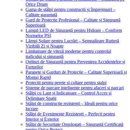
Orice Drum
Gama de stâlpi pentru construcții și împrejmuiri –
Calitate garantată
Gard de Protecție Profesional – Calitate și Siguranță
Superioară
Lampă LED de Siguranță pentru Hidrant – Conform
Normelor PSI
Lămpi Solare pentru Lucrări – Semnalizare Rutieră
Vizibilă Zi și Noapte
Limitatoare de viteză moderne pentru controlul
traficului și siguranță
Oglinzi de Siguranță pentru Prevenirea Accidentelor și
Furturilor
Parapete și Garduri de Protecție – Calitate Superioară și
Montaj Rapid
Protectii pentru perete si coltare pentru stalpi
Sisteme de parcare inteligente pentru afaceri si parcari
Stâlpi cu Lanț și Indicatoare – Control Acces și
Delimitare Spații
Stâlpi de construcție rezistenți – Ideali pentru orice
lucrare
Stâlpi de Evenimente Rezistenți – Perfecți pentru
Interior și Exterior
Stâlpi de Securitate Omologați – Siguranță Certificată
pentru Orice Proiect