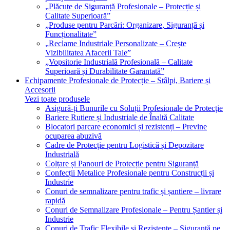
„Plăcuțe de Siguranță Profesionale – Protecție și
Calitate Superioară”
„Produse pentru Parcări: Organizare, Siguranță și
Funcționalitate”
„Reclame Industriale Personalizate – Crește
Vizibilitatea Afacerii Tale”
„Vopsitorie Industrială Profesională – Calitate
Superioară și Durabilitate Garantată”
Echipamente Profesionale de Protecție – Stâlpi, Bariere și
Accesorii
Vezi toate produsele
Asigură-ți Bunurile cu Soluții Profesionale de Protecție
Bariere Rutiere și Industriale de Înaltă Calitate
Blocatori parcare economici și rezistenți – Previne
ocuparea abuzivă
Cadre de Protecție pentru Logistică și Depozitare
Industrială
Colțare și Panouri de Protecție pentru Siguranță
Confecții Metalice Profesionale pentru Construcții și
Industrie
Conuri de semnalizare pentru trafic și șantiere – livrare
rapidă
Conuri de Semnalizare Profesionale – Pentru Șantier și
Industrie
Conuri de Trafic Flexibile și Rezistente – Siguranță pe