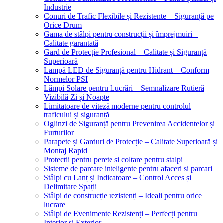
Industrie
Conuri de Trafic Flexibile și Rezistente – Siguranță pe
Orice Drum
Gama de stâlpi pentru construcții și împrejmuiri –
Calitate garantată
Gard de Protecție Profesional – Calitate și Siguranță
Superioară
Lampă LED de Siguranță pentru Hidrant – Conform
Normelor PSI
Lămpi Solare pentru Lucrări – Semnalizare Rutieră
Vizibilă Zi și Noapte
Limitatoare de viteză moderne pentru controlul
traficului și siguranță
Oglinzi de Siguranță pentru Prevenirea Accidentelor și
Furturilor
Parapete și Garduri de Protecție – Calitate Superioară și
Montaj Rapid
Protectii pentru perete si coltare pentru stalpi
Sisteme de parcare inteligente pentru afaceri si parcari
Stâlpi cu Lanț și Indicatoare – Control Acces și
Delimitare Spații
Stâlpi de construcție rezistenți – Ideali pentru orice
lucrare
Stâlpi de Evenimente Rezistenți – Perfecți pentru
Interior și Exterior