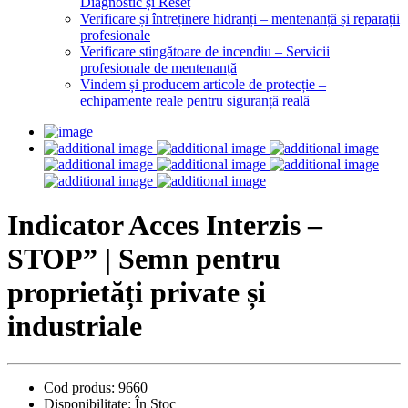
Diagnostic și Reset
Verificare și întreținere hidranți – mentenanță și reparații
profesionale
Verificare stingătoare de incendiu – Servicii
profesionale de mentenanță
Vindem și producem articole de protecție –
echipamente reale pentru siguranță reală
Indicator Acces Interzis –
STOP” | Semn pentru
proprietăți private și
industriale
Cod produs:
9660
Disponibilitate:
În Stoc