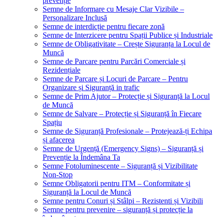
prevenție
Semne de Informare cu Mesaje Clar Vizibile –
Personalizare Inclusă
Semne de interdicție pentru fiecare zonă
Semne de Interzicere pentru Spații Publice și Industriale
Semne de Obligativitate – Crește Siguranța la Locul de
Muncă
Semne de Parcare pentru Parcări Comerciale și
Rezidențiale
Semne de Parcare și Locuri de Parcare – Pentru
Organizare și Siguranță in trafic
Semne de Prim Ajutor – Protecție și Siguranță la Locul
de Muncă
Semne de Salvare – Protecție și Siguranță în Fiecare
Spațiu
Semne de Siguranță Profesionale – Protejează-ți Echipa
și afacerea
Semne de Urgență (Emergency Signs) – Siguranță și
Prevenție la Îndemâna Ta
Semne Fotoluminescente – Siguranță și Vizibilitate
Non-Stop
Semne Obligatorii pentru ITM – Conformitate și
Siguranță la Locul de Muncă
Semne pentru Conuri și Stâlpi – Rezistenti și Vizibili
Semne pentru prevenire – siguranță și protecție la