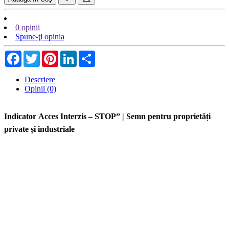
0 opinii
Spune-ţi opinia
Facebook
Twitter
Pinterest
LinkedIn
Share
Descriere
Opinii (0)
Indicator Acces Interzis – STOP” | Semn pentru proprietăți
private și industriale