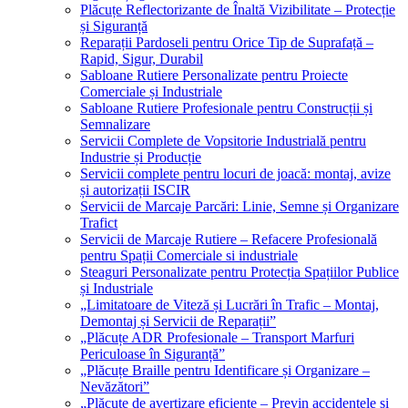
Plăcuțe Reflectorizante de Înaltă Vizibilitate – Protecție
și Siguranță
Reparații Pardoseli pentru Orice Tip de Suprafață –
Rapid, Sigur, Durabil
Sabloane Rutiere Personalizate pentru Proiecte
Comerciale și Industriale
Sabloane Rutiere Profesionale pentru Construcții și
Semnalizare
Servicii Complete de Vopsitorie Industrială pentru
Industrie și Producție
Servicii complete pentru locuri de joacă: montaj, avize
și autorizații ISCIR
Servicii de Marcaje Parcări: Linie, Semne și Organizare
Trafict
Servicii de Marcaje Rutiere – Refacere Profesională
pentru Spații Comerciale si industriale
Steaguri Personalizate pentru Protecția Spațiilor Publice
și Industriale
„Limitatoare de Viteză și Lucrări în Trafic – Montaj,
Demontaj și Servicii de Reparații”
„Plăcuțe ADR Profesionale – Transport Marfuri
Periculoase în Siguranță”
„Plăcuțe Braille pentru Identificare și Organizare –
Nevăzători”
„Plăcuțe de avertizare eficiente – Previn accidentele și