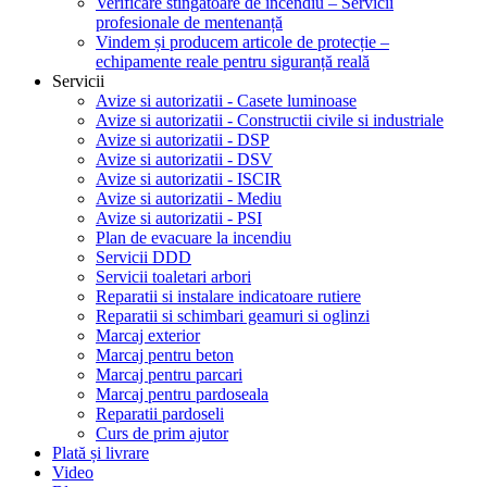
Verificare stingătoare de incendiu – Servicii
profesionale de mentenanță
Vindem și producem articole de protecție –
echipamente reale pentru siguranță reală
Servicii
Avize si autorizatii - Casete luminoase
Avize si autorizatii - Constructii civile si industriale
Avize si autorizatii - DSP
Avize si autorizatii - DSV
Avize si autorizatii - ISCIR
Avize si autorizatii - Mediu
Avize si autorizatii - PSI
Plan de evacuare la incendiu
Servicii DDD
Servicii toaletari arbori
Reparatii si instalare indicatoare rutiere
Reparatii si schimbari geamuri si oglinzi
Marcaj exterior
Marcaj pentru beton
Marcaj pentru parcari
Marcaj pentru pardoseala
Reparatii pardoseli
Curs de prim ajutor
Plată și livrare
Video