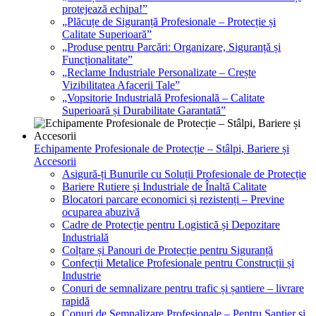
protejează echipa!”
„Plăcuțe de Siguranță Profesionale – Protecție și
Calitate Superioară”
„Produse pentru Parcări: Organizare, Siguranță și
Funcționalitate”
„Reclame Industriale Personalizate – Crește
Vizibilitatea Afacerii Tale”
„Vopsitorie Industrială Profesională – Calitate
Superioară și Durabilitate Garantată”
Echipamente Profesionale de Protecție – Stâlpi, Bariere și
Accesorii
Asigură-ți Bunurile cu Soluții Profesionale de Protecție
Bariere Rutiere și Industriale de Înaltă Calitate
Blocatori parcare economici și rezistenți – Previne
ocuparea abuzivă
Cadre de Protecție pentru Logistică și Depozitare
Industrială
Colțare și Panouri de Protecție pentru Siguranță
Confecții Metalice Profesionale pentru Construcții și
Industrie
Conuri de semnalizare pentru trafic și șantiere – livrare
rapidă
Conuri de Semnalizare Profesionale – Pentru Șantier și