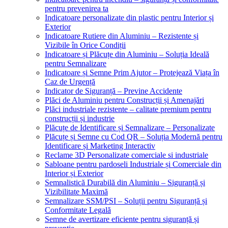
pentru prevenirea ta
Indicatoare personalizate din plastic pentru Interior și
Exterior
Indicatoare Rutiere din Aluminiu – Rezistente și
Vizibile în Orice Condiții
Indicatoare și Plăcuțe din Aluminiu – Soluția Ideală
pentru Semnalizare
Indicatoare și Semne Prim Ajutor – Protejează Viața în
Caz de Urgență
Indicator de Siguranță – Previne Accidente
Plăci de Aluminiu pentru Construcții și Amenajări
Plăci industriale rezistente – calitate premium pentru
construcții și industrie
Plăcuțe de Identificare și Semnalizare – Personalizate
Plăcuțe și Semne cu Cod QR – Soluția Modernă pentru
Identificare și Marketing Interactiv
Reclame 3D Personalizate comerciale si industriale
Sabloane pentru pardoseli Industriale și Comerciale din
Interior și Exterior
Semnalistică Durabilă din Aluminiu – Siguranță și
Vizibilitate Maximă
Semnalizare SSM/PSI – Soluții pentru Siguranță și
Conformitate Legală
Semne de avertizare eficiente pentru siguranță și