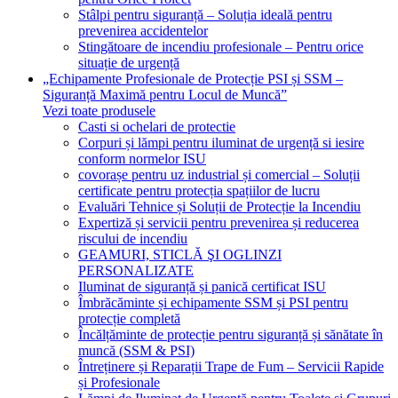
Stâlpi pentru siguranță – Soluția ideală pentru
prevenirea accidentelor
Stingătoare de incendiu profesionale – Pentru orice
situație de urgență
„Echipamente Profesionale de Protecție PSI și SSM –
Siguranță Maximă pentru Locul de Muncă”
Vezi toate produsele
Casti si ochelari de protectie
Corpuri și lămpi pentru iluminat de urgență si iesire
conform normelor ISU
covorașe pentru uz industrial și comercial – Soluții
certificate pentru protecția spațiilor de lucru
Evaluări Tehnice și Soluții de Protecție la Incendiu
Expertiză și servicii pentru prevenirea și reducerea
riscului de incendiu
GEAMURI, STICLĂ ŞI OGLINZI
PERSONALIZATE
Iluminat de siguranță și panică certificat ISU
Îmbrăcăminte și echipamente SSM și PSI pentru
protecție completă
Încălțăminte de protecție pentru siguranță și sănătate în
muncă (SSM & PSI)
Întreținere și Reparații Trape de Fum – Servicii Rapide
și Profesionale