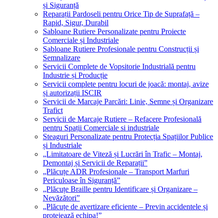
și Siguranță
Reparații Pardoseli pentru Orice Tip de Suprafață –
Rapid, Sigur, Durabil
Sabloane Rutiere Personalizate pentru Proiecte
Comerciale și Industriale
Sabloane Rutiere Profesionale pentru Construcții și
Semnalizare
Servicii Complete de Vopsitorie Industrială pentru
Industrie și Producție
Servicii complete pentru locuri de joacă: montaj, avize
și autorizații ISCIR
Servicii de Marcaje Parcări: Linie, Semne și Organizare
Trafict
Servicii de Marcaje Rutiere – Refacere Profesională
pentru Spații Comerciale si industriale
Steaguri Personalizate pentru Protecția Spațiilor Publice
și Industriale
„Limitatoare de Viteză și Lucrări în Trafic – Montaj,
Demontaj și Servicii de Reparații”
„Plăcuțe ADR Profesionale – Transport Marfuri
Periculoase în Siguranță”
„Plăcuțe Braille pentru Identificare și Organizare –
Nevăzători”
„Plăcuțe de avertizare eficiente – Previn accidentele și
protejează echipa!”