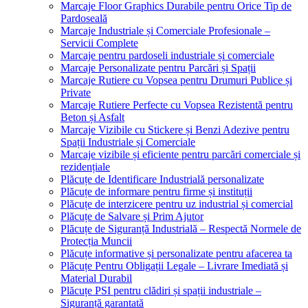
Marcaje Floor Graphics Durabile pentru Orice Tip de
Pardoseală
Marcaje Industriale și Comerciale Profesionale –
Servicii Complete
Marcaje pentru pardoseli industriale și comerciale
Marcaje Personalizate pentru Parcări și Spații
Marcaje Rutiere cu Vopsea pentru Drumuri Publice și
Private
Marcaje Rutiere Perfecte cu Vopsea Rezistentă pentru
Beton și Asfalt
Marcaje Vizibile cu Stickere și Benzi Adezive pentru
Spații Industriale și Comerciale
Marcaje vizibile și eficiente pentru parcări comerciale și
rezidențiale
Plăcuțe de Identificare Industrială personalizate
Plăcuțe de informare pentru firme și instituții
Plăcuțe de interzicere pentru uz industrial și comercial
Plăcuțe de Salvare și Prim Ajutor
Plăcuțe de Siguranță Industrială – Respectă Normele de
Protecția Muncii
Plăcuțe informative și personalizate pentru afacerea ta
Plăcuțe Pentru Obligații Legale – Livrare Imediată și
Material Durabil
Plăcuțe PSI pentru clădiri și spații industriale –
Siguranță garantată