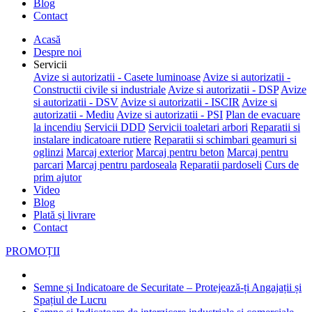
Blog
Contact
Acasă
Despre noi
Servicii
Avize si autorizatii - Casete luminoase
Avize si autorizatii -
Constructii civile si industriale
Avize si autorizatii - DSP
Avize
si autorizatii - DSV
Avize si autorizatii - ISCIR
Avize si
autorizatii - Mediu
Avize si autorizatii - PSI
Plan de evacuare
la incendiu
Servicii DDD
Servicii toaletari arbori
Reparatii si
instalare indicatoare rutiere
Reparatii si schimbari geamuri si
oglinzi
Marcaj exterior
Marcaj pentru beton
Marcaj pentru
parcari
Marcaj pentru pardoseala
Reparatii pardoseli
Curs de
prim ajutor
Video
Blog
Plată și livrare
Contact
PROMOȚII
Semne și Indicatoare de Securitate – Protejează-ți Angajații și
Spațiul de Lucru