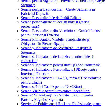
Semne pentru Siguranțe – Previne Accidentele și Crește
Siguranța
Semne pentru Uz Industrial – Crește Siguranța în
Fabrici și Depozite
Semne Personalizabile de Înaltă Calitate
Semne personalizate cu design unic și grafică
profesională
Semne Personalizate din Aluminiu cu Grafică Inclusă
pentru Interior și Exterior
Semne Prim Ajutor: Vizibile, Standardizate și
Obligatorii în Fiecare Spațiu
Semne și Indicatoare de Avertizare – Asigură-ți
Siguranța
Semne si Indicatoare de interzicere industriale si
comerciale
Semne şi Indicatoare pentru străzi şi zone Industriale
Semne si Indicatoare Personalizate | Plăcuțe pentru
Interior și Exterior
Semne și Indicatoare PSI – Siguranță și Conformitate
pentru Clădiri
Semne și Plăci Tactile pentru Nevăzători
Semne Vizibile pentru Prevenirea Incendiilor”
Semne ‘No Parking’ de Calitate – Soluții pentru
Parcare, Reguli și Siguranță
Servicii de Publicitate și Reclame Profesionale pentru