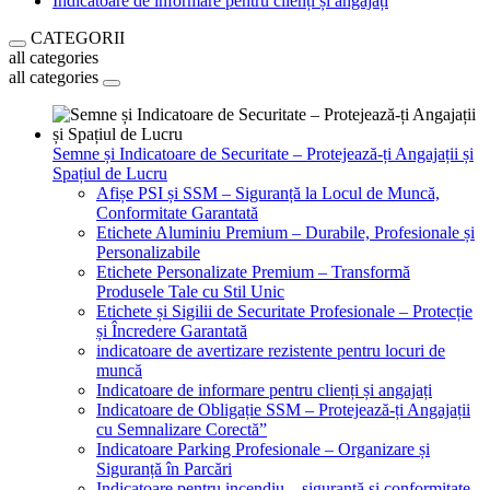
Indicatoare de informare pentru clienți și angajați
CATEGORII
all categories
all categories
Semne și Indicatoare de Securitate – Protejează-ți Angajații și
Spațiul de Lucru
Afișe PSI și SSM – Siguranță la Locul de Muncă,
Conformitate Garantată
Etichete Aluminiu Premium – Durabile, Profesionale și
Personalizabile
Etichete Personalizate Premium – Transformă
Produsele Tale cu Stil Unic
Etichete și Sigilii de Securitate Profesionale – Protecție
și Încredere Garantată
indicatoare de avertizare rezistente pentru locuri de
muncă
Indicatoare de informare pentru clienți și angajați
Indicatoare de Obligație SSM – Protejează-ți Angajații
cu Semnalizare Corectă”
Indicatoare Parking Profesionale – Organizare și
Siguranță în Parcări
Indicatoare pentru incendiu – siguranță și conformitate