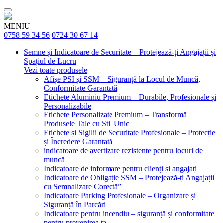
MENIU
0758 59 34 56
0724 30 67 14
Semne și Indicatoare de Securitate – Protejează-ți Angajații și
Spațiul de Lucru
Vezi toate produsele
Afișe PSI și SSM – Siguranță la Locul de Muncă,
Conformitate Garantată
Etichete Aluminiu Premium – Durabile, Profesionale și
Personalizabile
Etichete Personalizate Premium – Transformă
Produsele Tale cu Stil Unic
Etichete și Sigilii de Securitate Profesionale – Protecție
și Încredere Garantată
indicatoare de avertizare rezistente pentru locuri de
muncă
Indicatoare de informare pentru clienți și angajați
Indicatoare de Obligație SSM – Protejează-ți Angajații
cu Semnalizare Corectă”
Indicatoare Parking Profesionale – Organizare și
Siguranță în Parcări
Indicatoare pentru incendiu – siguranță și conformitate
pentru prevenirea ta