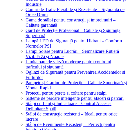
Industrie
Conuri de Trafic Flexibile și Rezistente – Siguranță pe
Orice Drum
Gama de stâlpi pentru construcții și împrejmuiri –
Calitate garantată
Gard de Protecție Profesional – Calitate și Siguranță
Superioară
Lampă LED de Siguranță pentru Hidrant – Conform
Normelor PSI
Lămpi Solare pentru Lucrări – Semnalizare Rutieră
Vizibilă Zi și Noapte
Limitatoare de viteză moderne pentru controlul
traficului și siguranță
Oglinzi de Siguranță pentru Prevenirea Accidentelor și
Furturilor
Parapete și Garduri de Protecție – Calitate Superioară și
Montaj Rapid
Protectii pentru perete si coltare pentru stalpi
Sisteme de parcare inteligente pentru afaceri si parcari
Stâlpi cu Lanț și Indicatoare – Control Acces și
Delimitare Spații
Stâlpi de construcție rezistenți – Ideali pentru orice
lucrare
Stâlpi de Evenimente Rezistenți – Perfecți pentru
Interior și Exterior