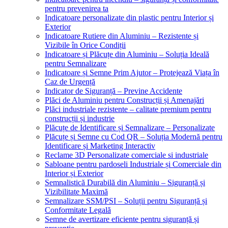
pentru prevenirea ta
Indicatoare personalizate din plastic pentru Interior și
Exterior
Indicatoare Rutiere din Aluminiu – Rezistente și
Vizibile în Orice Condiții
Indicatoare și Plăcuțe din Aluminiu – Soluția Ideală
pentru Semnalizare
Indicatoare și Semne Prim Ajutor – Protejează Viața în
Caz de Urgență
Indicator de Siguranță – Previne Accidente
Plăci de Aluminiu pentru Construcții și Amenajări
Plăci industriale rezistente – calitate premium pentru
construcții și industrie
Plăcuțe de Identificare și Semnalizare – Personalizate
Plăcuțe și Semne cu Cod QR – Soluția Modernă pentru
Identificare și Marketing Interactiv
Reclame 3D Personalizate comerciale si industriale
Sabloane pentru pardoseli Industriale și Comerciale din
Interior și Exterior
Semnalistică Durabilă din Aluminiu – Siguranță și
Vizibilitate Maximă
Semnalizare SSM/PSI – Soluții pentru Siguranță și
Conformitate Legală
Semne de avertizare eficiente pentru siguranță și