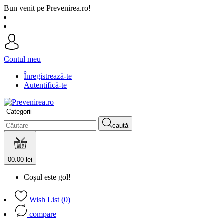
Bun venit pe Prevenirea.ro!
Contul meu
Înregistrează-te
Autentifică-te
caută
0
0.00 lei
Coșul este gol!
Wish List (0)
compare