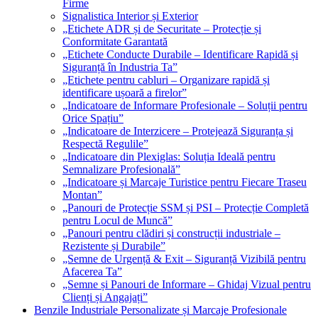
Firme
Signalistica Interior și Exterior
„Etichete ADR și de Securitate – Protecție și
Conformitate Garantată
„Etichete Conducte Durabile – Identificare Rapidă și
Siguranță în Industria Ta”
„Etichete pentru cabluri – Organizare rapidă și
identificare ușoară a firelor”
„Indicatoare de Informare Profesionale – Soluții pentru
Orice Spațiu”
„Indicatoare de Interzicere – Protejează Siguranța și
Respectă Regulile”
„Indicatoare din Plexiglas: Soluția Ideală pentru
Semnalizare Profesională”
„Indicatoare și Marcaje Turistice pentru Fiecare Traseu
Montan”
„Panouri de Protecție SSM și PSI – Protecție Completă
pentru Locul de Muncă”
„Panouri pentru clădiri și construcții industriale –
Rezistente și Durabile”
„Semne de Urgență & Exit – Siguranță Vizibilă pentru
Afacerea Ta”
„Semne și Panouri de Informare – Ghidaj Vizual pentru
Clienți și Angajați”
Benzile Industriale Personalizate și Marcaje Profesionale