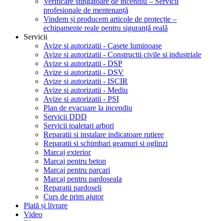
Verificare stingătoare de incendiu – Servicii
profesionale de mentenanță
Vindem și producem articole de protecție –
echipamente reale pentru siguranță reală
Servicii
Avize si autorizatii - Casete luminoase
Avize si autorizatii - Constructii civile si industriale
Avize si autorizatii - DSP
Avize si autorizatii - DSV
Avize si autorizatii - ISCIR
Avize si autorizatii - Mediu
Avize si autorizatii - PSI
Plan de evacuare la incendiu
Servicii DDD
Servicii toaletari arbori
Reparatii si instalare indicatoare rutiere
Reparatii si schimbari geamuri si oglinzi
Marcaj exterior
Marcaj pentru beton
Marcaj pentru parcari
Marcaj pentru pardoseala
Reparatii pardoseli
Curs de prim ajutor
Plată și livrare
Video