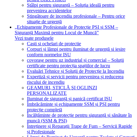
Stâlpi pentru siguranță – Soluția ideală pentru
prevenirea accidentelor
Stingătoare de incendiu profesionale – Pentru orice
situație de urgență
„Echipamente Profesionale de Protecție PSI și SSM –
Siguranță Maximă pentru Locul de Muncă”
Vezi toate produsele
Casti si ochelari de protectie
Corpuri și lămpi pentru iluminat de urgență si iesire
conform normelor ISU
covorașe pentru uz industrial și comercial – Soluții
certificate pentru protecția spațiilor de lucru
Evaluări Tehnice și Soluții de Protecție la Incendiu
Expertiză și servicii pentru prevenirea și reducerea
riscului de incendiu
GEAMURI, STICLĂ ŞI OGLINZI
PERSONALIZATE
Iluminat de siguranță și panică certificat ISU
Îmbrăcăminte și echipamente SSM și PSI pentru
protecție completă
Încălțăminte de protecție pentru siguranță și sănătate în
muncă (SSM & PSI)
Întreținere și Reparații Trape de Fum – Servicii Rapide
și Profesionale