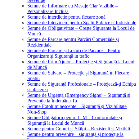
prevenție
Semne de Informare cu Mesaje Clar Vizibile –
Personalizare Inclusă
Semne de interdicție pentru fiecare zonă
Semne de Interzicere pentru Spații Publice și Industriale
Semne de Obligativitate – Crește Siguranța la Locul de
Muncă
Semne de Parcare pentru Parcări Comerciale și
Rezidențiale
Semne de Parcare și Locuri de Parcare – Pentru
Organizare și Siguranță in trafic
Semne de Prim Ajutor – Protecție și Siguranță la Locul
de Muncă
Semne de Salvare – Protecție și Siguranță în Fiecare
Spațiu
Semne de Siguranță Profesionale – Protejează-ți Echipa
și afacerea
Semne de Urgență (Emergency Signs) – Siguranță și
Prevenție la Îndemâna Ta
Semne Fotoluminescente – Siguranță și Vizibilitate
Non-Stop
Semne Obligatorii pentru ITM – Conformitate și
Siguranță la Locul de Muncă
Semne pentru Conuri și Stâlpi – Rezistenti și Vizibili
Semne pentru prevenire – siguranță și protecție la