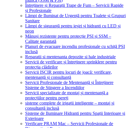
muncă (SSM & PSI)
Întreținere și Reparații Trape de Fum – Servicii Rapide
și Profesionale
Lămpi de Iluminat de Urgență pentru Toalete și Grupuri
Sanitare
Lămpi de siguranță pentru ieșiri și hidranti cu LED și
neon
Mănuși rezistente pentru protecție PSI și SSM –
Calitate garantată
Planuri de evacuare incendiu profesionale cu schiță PSI
inclusă
Reparatii si mentenanta depozite si hale industriale
Servicii de verificare și întreținere sprinklere pentru
protecția clădirilor
Servicii ISCIR pentru locuri de joacă: verificare,
mentenanță și consultanță
Servicii Profesionale de Mentenanță și Întreținere
Sisteme de Stingere a Incendiilor
Servicii specializate de montaj și mentenanță a
protecțiilor pentru pereți
sisteme complete de irigații inteligente – montaj și
consultanță inclusă
Sisteme de Iluminare Hidranti pentru Spații Interioare și
Exterioare
Verificare PRAM Mac – Servicii Profesionale de