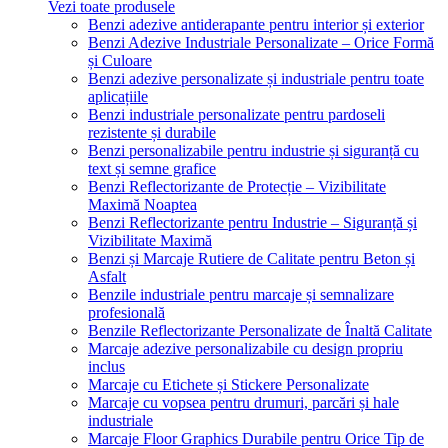
Vezi toate produsele
Benzi adezive antiderapante pentru interior și exterior
Benzi Adezive Industriale Personalizate – Orice Formă
și Culoare
Benzi adezive personalizate și industriale pentru toate
aplicațiile
Benzi industriale personalizate pentru pardoseli
rezistente și durabile
Benzi personalizabile pentru industrie și siguranță cu
text și semne grafice
Benzi Reflectorizante de Protecție – Vizibilitate
Maximă Noaptea
Benzi Reflectorizante pentru Industrie – Siguranță și
Vizibilitate Maximă
Benzi și Marcaje Rutiere de Calitate pentru Beton și
Asfalt
Benzile industriale pentru marcaje și semnalizare
profesională
Benzile Reflectorizante Personalizate de Înaltă Calitate
Marcaje adezive personalizabile cu design propriu
inclus
Marcaje cu Etichete și Stickere Personalizate
Marcaje cu vopsea pentru drumuri, parcări și hale
industriale
Marcaje Floor Graphics Durabile pentru Orice Tip de