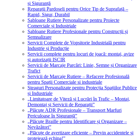
și Siguranță
Reparații Pardoseli pentru Orice Tip de Suprafață –
Rapid, Sigur, Durabil
Sabloane Rutiere Personalizate pentru Proiecte
Comerciale și Industriale
Sabloane Rutiere Profesionale pentru Construcții și
Semnalizare
Servicii Complete de Vopsitorie Industrială pentru
Industrie și Producție
Servicii complete pentru locuri de joacă: montaj, avize
și autorizații ISCIR
Servicii de Marcaje Parcări: Linie, Semne și Organizare
Trafict
Servicii de Marcaje Rutiere – Refacere Profesională
pentru Spații Comerciale si industriale
Steaguri Personalizate pentru Protecția Spațiilor Publice
și Industriale
„Limitatoare de Viteză și Lucrări în Trafic – Montaj,
Demontaj și Servicii de Reparații”
„Plăcuțe ADR Profesionale – Transport Marfuri
Periculoase în Siguranță”
„Plăcuțe Braille pentru Identificare și Organizare –
Nevăzători”
„Plăcuțe de avertizare eficiente – Previn accidentele și
protejează echipa!”