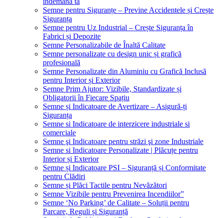
îndemâna ta
Semne pentru Siguranțe – Previne Accidentele și Crește
Siguranța
Semne pentru Uz Industrial – Crește Siguranța în
Fabrici și Depozite
Semne Personalizabile de Înaltă Calitate
Semne personalizate cu design unic și grafică
profesională
Semne Personalizate din Aluminiu cu Grafică Inclusă
pentru Interior și Exterior
Semne Prim Ajutor: Vizibile, Standardizate și
Obligatorii în Fiecare Spațiu
Semne și Indicatoare de Avertizare – Asigură-ți
Siguranța
Semne si Indicatoare de interzicere industriale si
comerciale
Semne şi Indicatoare pentru străzi şi zone Industriale
Semne si Indicatoare Personalizate | Plăcuțe pentru
Interior și Exterior
Semne și Indicatoare PSI – Siguranță și Conformitate
pentru Clădiri
Semne și Plăci Tactile pentru Nevăzători
Semne Vizibile pentru Prevenirea Incendiilor”
Semne ‘No Parking’ de Calitate – Soluții pentru
Parcare, Reguli și Siguranță