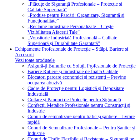
„Plăcuțe de Siguranță Profesionale – Protecție și
Calitate Superioară”
„Produse pentru Parcări: Organizare, Siguranță și
Funcționalitate”
„Reclame Industriale Personalizate – Crește
Vizibilitatea Afacerii Tale”
„Vopsitorie Industrială Profesională – Calitate
Superioară și Durabilitate Garantată”
Echipamente Profesionale de Protecție – Stâlpi, Bariere și
Accesorii
Vezi toate produsele
Asigură-ți Bunurile cu Soluții Profesionale de Protecție
Bariere Rutiere și Industriale de Înaltă Calitate
Blocatori parcare economici și rezistenți – Previne
ocuparea abuzivă
Cadre de Protecție pentru Logistică și Depozitare
Industrială
Colțare și Panouri de Protecție pentru Siguranță
Confecții Metalice Profesionale pentru Construcții și
Industrie
Conuri de semnalizare pentru trafic și șantiere – livrare
rapidă
Conuri de Semnalizare Profesionale – Pentru Șantier și
Industrie
Conuri de Trafic Flexibile și Rezistente – Siguranță pe