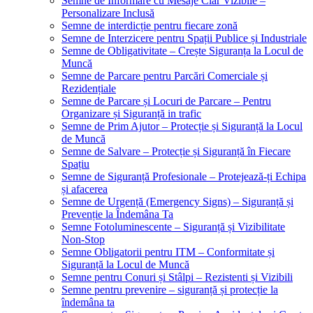
Semne de Informare cu Mesaje Clar Vizibile –
Personalizare Inclusă
Semne de interdicție pentru fiecare zonă
Semne de Interzicere pentru Spații Publice și Industriale
Semne de Obligativitate – Crește Siguranța la Locul de
Muncă
Semne de Parcare pentru Parcări Comerciale și
Rezidențiale
Semne de Parcare și Locuri de Parcare – Pentru
Organizare și Siguranță in trafic
Semne de Prim Ajutor – Protecție și Siguranță la Locul
de Muncă
Semne de Salvare – Protecție și Siguranță în Fiecare
Spațiu
Semne de Siguranță Profesionale – Protejează-ți Echipa
și afacerea
Semne de Urgență (Emergency Signs) – Siguranță și
Prevenție la Îndemâna Ta
Semne Fotoluminescente – Siguranță și Vizibilitate
Non-Stop
Semne Obligatorii pentru ITM – Conformitate și
Siguranță la Locul de Muncă
Semne pentru Conuri și Stâlpi – Rezistenti și Vizibili
Semne pentru prevenire – siguranță și protecție la
îndemâna ta