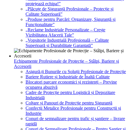
protejează echipa!”
„Plăcuțe de Siguranță Profesionale – Protecție și
Calitate Superioară”
„Produse pentru Parcări: Organizare, Siguranță și
Funcționalitate”
„Reclame Industriale Personalizate – Crește
Vizibilitatea Afacerii Tale”
„Vopsitorie Industrială Profesională – Calitate
Superioară și Durabilitate Garantată”
Echipamente Profesionale de Protecție – Stâlpi, Bariere și
Accesorii
Asigură-ți Bunurile cu Soluții Profesionale de Protecție
Bariere Rutiere și Industriale de Înaltă Calitate
Blocatori parcare economici și rezistenți – Previne
ocuparea abuzivă
Cadre de Protecție pentru Logistică și Depozitare
Industrială
Colțare și Panouri de Protecție pentru Siguranță
Confecții Metalice Profesionale pentru Construcții și
Industrie
Conuri de semnalizare pentru trafic și șantiere – livrare
rapidă
Conuri de Semnalizare Profesionale – Pentru Șantier și