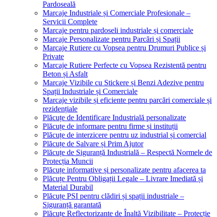
Pardoseală
Marcaje Industriale și Comerciale Profesionale –
Servicii Complete
Marcaje pentru pardoseli industriale și comerciale
Marcaje Personalizate pentru Parcări și Spații
Marcaje Rutiere cu Vopsea pentru Drumuri Publice și
Private
Marcaje Rutiere Perfecte cu Vopsea Rezistentă pentru
Beton și Asfalt
Marcaje Vizibile cu Stickere și Benzi Adezive pentru
Spații Industriale și Comerciale
Marcaje vizibile și eficiente pentru parcări comerciale și
rezidențiale
Plăcuțe de Identificare Industrială personalizate
Plăcuțe de informare pentru firme și instituții
Plăcuțe de interzicere pentru uz industrial și comercial
Plăcuțe de Salvare și Prim Ajutor
Plăcuțe de Siguranță Industrială – Respectă Normele de
Protecția Muncii
Plăcuțe informative și personalizate pentru afacerea ta
Plăcuțe Pentru Obligații Legale – Livrare Imediată și
Material Durabil
Plăcuțe PSI pentru clădiri și spații industriale –
Siguranță garantată
Plăcuțe Reflectorizante de Înaltă Vizibilitate – Protecție