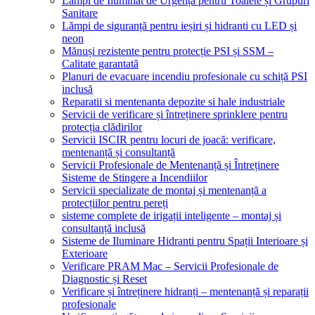
Lămpi de Iluminat de Urgență pentru Toalete și Grupuri
Sanitare
Lămpi de siguranță pentru ieșiri și hidranti cu LED și
neon
Mănuși rezistente pentru protecție PSI și SSM –
Calitate garantată
Planuri de evacuare incendiu profesionale cu schiță PSI
inclusă
Reparatii si mentenanta depozite si hale industriale
Servicii de verificare și întreținere sprinklere pentru
protecția clădirilor
Servicii ISCIR pentru locuri de joacă: verificare,
mentenanță și consultanță
Servicii Profesionale de Mentenanță și Întreținere
Sisteme de Stingere a Incendiilor
Servicii specializate de montaj și mentenanță a
protecțiilor pentru pereți
sisteme complete de irigații inteligente – montaj și
consultanță inclusă
Sisteme de Iluminare Hidranti pentru Spații Interioare și
Exterioare
Verificare PRAM Mac – Servicii Profesionale de
Diagnostic și Reset
Verificare și întreținere hidranți – mentenanță și reparații
profesionale