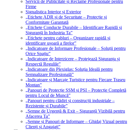
Servicii de Publicitate și Reclame Profesionale pentru
Firme
Signalistica Interior și Exterior
„Etichete ADR și de Securitate – Protecție și
Conformitate Garantată
„Etichete Conducte Durabile – Identificare Rapidă și
Siguranță în Industria Ta”
„Etichete pentru cabluri – Organizare rapidă și
identificare ușoară a firelor”
„Indicatoare de Informare Profesionale – Soluții pentru
Orice Spațiu”
„Indicatoare de Interzicere – Protejează Siguranța și
Respectă Regulile”
„Indicatoare din Plexiglas: Soluția Ideală pentru
Semnalizare Profesională”
„Indicatoare și Marcaje Turistice pentru Fiecare Traseu
Montan”
„Panouri de Protecție SSM și PSI – Protecție Completă
pentru Locul de Muncă”
„Panouri pentru clădiri și construcții industriale –
Rezistente și Durabile”
„Semne de Urgență & Exit – Siguranță Vizibilă pentru
Afacerea Ta”
„Semne și Panouri de Informare – Ghidaj Vizual pentru
Clienți și Angajați”