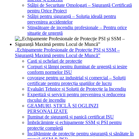
Stâlpi de Securitate Omologați – Siguranță Certificată
pentru Orice Proiect
Stâlpi pentru siguranță – Soluția ideală pentru
prevenirea accidentelor
Stingătoare de incendiu profesionale – Pentru orice
situație de urgență
„Echipamente Profesionale de Protecție PSI și SSM –
Siguranță Maximă pentru Locul de Muncă”
Casti si ochelari de protectie
Corpuri și lămpi pentru iluminat de urgență si iesire
conform normelor ISU
covorașe pentru uz industrial și comercial – Soluții
certificate pentru protecția spațiilor de lucru
Evaluări Tehnice și Soluții de Protecție la Incendiu
Expertiză și servicii pentru prevenirea și reducerea
riscului de incendiu
GEAMURI, STICLĂ ŞI OGLINZI
PERSONALIZATE
Iluminat de siguranță și panică certificat ISU
Îmbrăcăminte și echipamente SSM și PSI pentru
protecție completă
Încălțăminte de protecție pentru siguranță și sănătate în