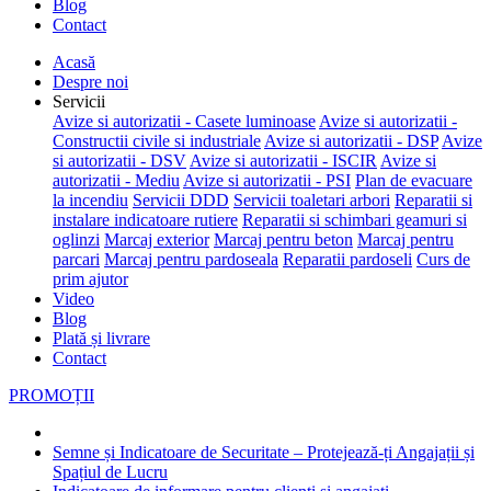
Blog
Contact
Acasă
Despre noi
Servicii
Avize si autorizatii - Casete luminoase
Avize si autorizatii -
Constructii civile si industriale
Avize si autorizatii - DSP
Avize
si autorizatii - DSV
Avize si autorizatii - ISCIR
Avize si
autorizatii - Mediu
Avize si autorizatii - PSI
Plan de evacuare
la incendiu
Servicii DDD
Servicii toaletari arbori
Reparatii si
instalare indicatoare rutiere
Reparatii si schimbari geamuri si
oglinzi
Marcaj exterior
Marcaj pentru beton
Marcaj pentru
parcari
Marcaj pentru pardoseala
Reparatii pardoseli
Curs de
prim ajutor
Video
Blog
Plată și livrare
Contact
PROMOȚII
Semne și Indicatoare de Securitate – Protejează-ți Angajații și
Spațiul de Lucru