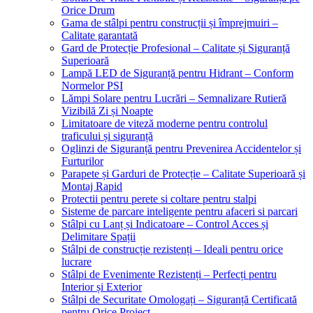
Orice Drum
Gama de stâlpi pentru construcții și împrejmuiri –
Calitate garantată
Gard de Protecție Profesional – Calitate și Siguranță
Superioară
Lampă LED de Siguranță pentru Hidrant – Conform
Normelor PSI
Lămpi Solare pentru Lucrări – Semnalizare Rutieră
Vizibilă Zi și Noapte
Limitatoare de viteză moderne pentru controlul
traficului și siguranță
Oglinzi de Siguranță pentru Prevenirea Accidentelor și
Furturilor
Parapete și Garduri de Protecție – Calitate Superioară și
Montaj Rapid
Protectii pentru perete si coltare pentru stalpi
Sisteme de parcare inteligente pentru afaceri si parcari
Stâlpi cu Lanț și Indicatoare – Control Acces și
Delimitare Spații
Stâlpi de construcție rezistenți – Ideali pentru orice
lucrare
Stâlpi de Evenimente Rezistenți – Perfecți pentru
Interior și Exterior
Stâlpi de Securitate Omologați – Siguranță Certificată
pentru Orice Proiect