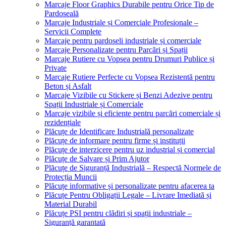
Marcaje Floor Graphics Durabile pentru Orice Tip de
Pardoseală
Marcaje Industriale și Comerciale Profesionale –
Servicii Complete
Marcaje pentru pardoseli industriale și comerciale
Marcaje Personalizate pentru Parcări și Spații
Marcaje Rutiere cu Vopsea pentru Drumuri Publice și
Private
Marcaje Rutiere Perfecte cu Vopsea Rezistentă pentru
Beton și Asfalt
Marcaje Vizibile cu Stickere și Benzi Adezive pentru
Spații Industriale și Comerciale
Marcaje vizibile și eficiente pentru parcări comerciale și
rezidențiale
Plăcuțe de Identificare Industrială personalizate
Plăcuțe de informare pentru firme și instituții
Plăcuțe de interzicere pentru uz industrial și comercial
Plăcuțe de Salvare și Prim Ajutor
Plăcuțe de Siguranță Industrială – Respectă Normele de
Protecția Muncii
Plăcuțe informative și personalizate pentru afacerea ta
Plăcuțe Pentru Obligații Legale – Livrare Imediată și
Material Durabil
Plăcuțe PSI pentru clădiri și spații industriale –
Siguranță garantată