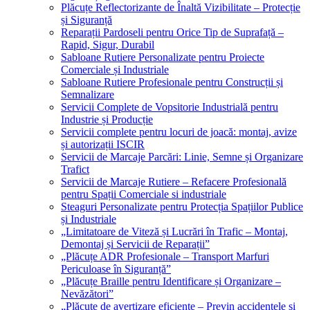
Plăcuțe Reflectorizante de Înaltă Vizibilitate – Protecție
și Siguranță
Reparații Pardoseli pentru Orice Tip de Suprafață –
Rapid, Sigur, Durabil
Sabloane Rutiere Personalizate pentru Proiecte
Comerciale și Industriale
Sabloane Rutiere Profesionale pentru Construcții și
Semnalizare
Servicii Complete de Vopsitorie Industrială pentru
Industrie și Producție
Servicii complete pentru locuri de joacă: montaj, avize
și autorizații ISCIR
Servicii de Marcaje Parcări: Linie, Semne și Organizare
Trafict
Servicii de Marcaje Rutiere – Refacere Profesională
pentru Spații Comerciale si industriale
Steaguri Personalizate pentru Protecția Spațiilor Publice
și Industriale
„Limitatoare de Viteză și Lucrări în Trafic – Montaj,
Demontaj și Servicii de Reparații”
„Plăcuțe ADR Profesionale – Transport Marfuri
Periculoase în Siguranță”
„Plăcuțe Braille pentru Identificare și Organizare –
Nevăzători”
„Plăcuțe de avertizare eficiente – Previn accidentele și