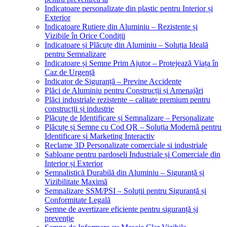
Indicatoare personalizate din plastic pentru Interior și
Exterior
Indicatoare Rutiere din Aluminiu – Rezistente și
Vizibile în Orice Condiții
Indicatoare și Plăcuțe din Aluminiu – Soluția Ideală
pentru Semnalizare
Indicatoare și Semne Prim Ajutor – Protejează Viața în
Caz de Urgență
Indicator de Siguranță – Previne Accidente
Plăci de Aluminiu pentru Construcții și Amenajări
Plăci industriale rezistente – calitate premium pentru
construcții și industrie
Plăcuțe de Identificare și Semnalizare – Personalizate
Plăcuțe și Semne cu Cod QR – Soluția Modernă pentru
Identificare și Marketing Interactiv
Reclame 3D Personalizate comerciale si industriale
Sabloane pentru pardoseli Industriale și Comerciale din
Interior și Exterior
Semnalistică Durabilă din Aluminiu – Siguranță și
Vizibilitate Maximă
Semnalizare SSM/PSI – Soluții pentru Siguranță și
Conformitate Legală
Semne de avertizare eficiente pentru siguranță și
prevenție