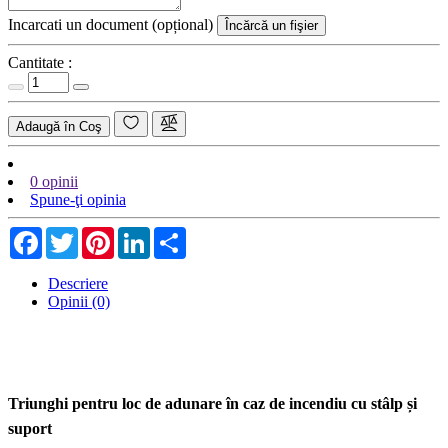
Incarcati un document (opțional)
Încărcă un fişier
Cantitate :
Adaugă în Coş
0 opinii
Spune-ţi opinia
Facebook
Twitter
Pinterest
LinkedIn
Share
Descriere
Opinii (0)
Triunghi pentru loc de adunare în caz de incendiu cu stâlp și
suport