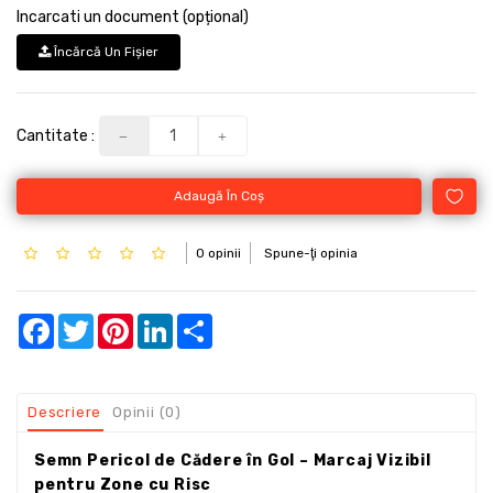
Incarcati un document (opțional)
Încărcă Un Fişier
Cantitate :
Adaugă În Coş
0 opinii
Spune-ţi opinia
Facebook
Twitter
Pinterest
LinkedIn
Share
Descriere
Opinii (0)
Semn Pericol de Cădere în Gol – Marcaj Vizibil
pentru Zone cu Risc