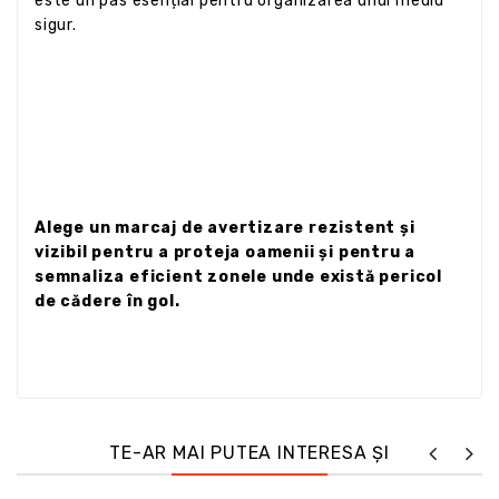
este un pas esențial pentru organizarea unui mediu
sigur.
Alege un marcaj de avertizare rezistent și
vizibil pentru a proteja oamenii și pentru a
semnaliza eficient zonele unde există pericol
de cădere în gol.
TE-AR MAI PUTEA INTERESA ȘI