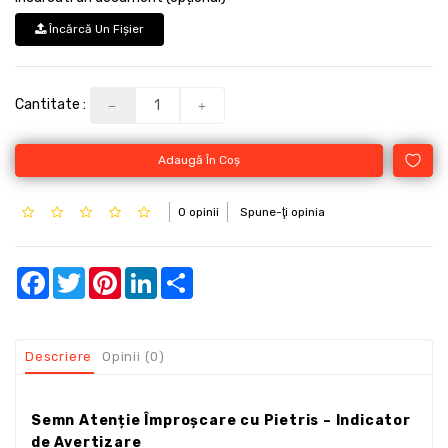
Încărcă Un Fişier
Cantitate :
Adaugă În Coş
0 opinii
Spune-ţi opinia
Facebook
Twitter
Pinterest
LinkedIn
Share
Descriere
Opinii (0)
Semn Atenție Împroșcare cu Pietris – Indicator
de Avertizare