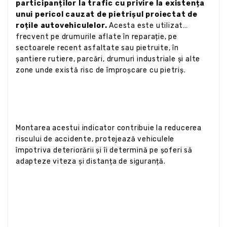
participanților la trafic cu privire la existența
unui pericol cauzat de pietrișul proiectat de
roțile autovehiculelor.
Acesta este utilizat
frecvent pe drumurile aflate în reparație, pe
sectoarele recent asfaltate sau pietruite, în
șantiere rutiere, parcări, drumuri industriale și alte
zone unde există risc de împroșcare cu pietriș.
Montarea acestui indicator contribuie la reducerea
riscului de accidente, protejează vehiculele
împotriva deteriorării și îi determină pe șoferi să
adapteze viteza și distanța de siguranță.