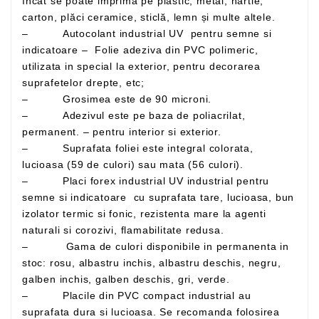
încât se poate imprima pe plastic, metal, hârtie,
carton, plăci ceramice, sticlă, lemn și multe altele.
– Autocolant industrial UV pentru semne si
indicatoare – Folie adeziva din PVC polimeric,
utilizata in special la exterior, pentru decorarea
suprafetelor drepte, etc;
– Grosimea este de 90 microni.
– Adezivul este pe baza de poliacrilat,
permanent. – pentru interior si exterior.
– Suprafata foliei este integral colorata,
lucioasa (59 de culori) sau mata (56 culori).
– Placi forex industrial UV industrial pentru
semne si indicatoare cu suprafata tare, lucioasa, bun
izolator termic si fonic, rezistenta mare la agenti
naturali si corozivi, flamabilitate redusa.
– Gama de culori disponibile in permanenta in
stoc: rosu, albastru inchis, albastru deschis, negru,
galben inchis, galben deschis, gri, verde.
– Placile din PVC compact industrial au
suprafata dura si lucioasa. Se recomanda folosirea