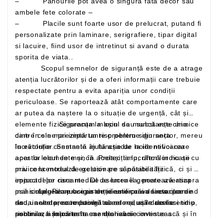
– Panourile pot avea o singura fata decor sau
ambele fete colorate –
– Placile sunt foarte usor de prelucrat, putand fi
personalizate prin laminare, serigrafiere, tipar digital
si lacuire, fiind usor de intretinut si avand o durata
sporita de viata..
Scopul semnelor de siguranță este de a atrage
atenția lucrătorilor și de a oferi informații care trebuie
respectate pentru a evita apariția unor condiții
periculoase. Se raportează atât comportamente care
ar putea da naștere la o situație de urgență, cât și
elemente fizice precum mașini sau substanțe chimice
Siguranța la locul de muncă este una
care în sine prezintă un risc pentru siguranța
dintre cele mai importante probleme din sector, mereu
lucrătorilor. Semnele ajută așadar la identificarea
în evoluție constantă în funcție de noile nevoi care
acestor elemente și, în același timp, oferă indicații cu
apar la locul de muncă. Protecția lucrătorilor nu se
privire la modul de gestionare a posibilității
mai concentrează exclusiv pe sănătatea fizică, ci și pe
episoadelor riscante. De asemenea, poate avertiza
impactul pe care mediul de lucru îl generează asupra
mai simplu asupra existenței unor căi de evacuare
psihicului. Pilonul siguranței este prevenirea: pornind
Legea se ocupa de identificarea factorilor de
sau unelte precum stingătoarele și ușile de incendiu,
de la acesta, este posibil să se reducă drastic
risc, in vederea reducerii acestora, si in acelasi timp
riscurile, așa că este esențial să se investească și în
subliniaza importanta monitorizarii continue a
pentru a fi folosite în caz de nevoie.