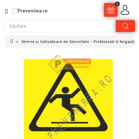
0
Semne și Indicatoare de Securitate – Protejează-ți Angajații 