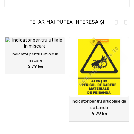
de a efectua o anumită acțiune, precum purtarea unui
dispozitiv personal de siguranță. În cele din urmă,
indicatoarele de urgență arată traseele de urmat și
ieșirile de utilizat în caz de pericol și sunt recunoscute
TE-AR MAI PUTEA INTERESA ȘI
prin forma lor pătrată cu pictogramă albă pe fond
verde.
Indicator pentru utilaje in
miscare
6.79 lei
Indicator pentru articolele de
pe banda
6.79 lei