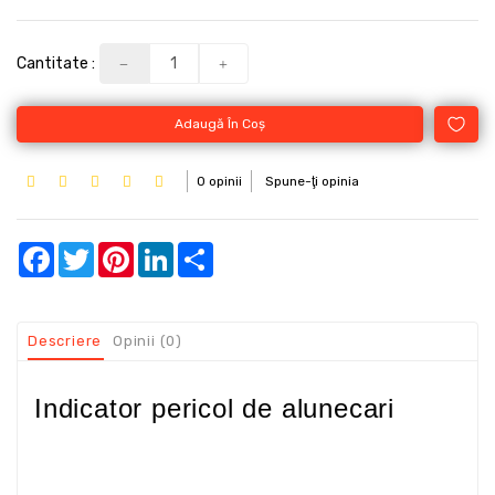
Cantitate :
Adaugă În Coş
0 opinii
Spune-ţi opinia
Facebook
Twitter
Pinterest
LinkedIn
Share
Descriere
Opinii (0)
Indicator pericol de alunecari