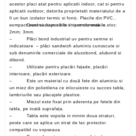
acestor placi atat pentru aplicatii indoor, cat si pentru
aplicatii outdoor, datorita proprietatii materialului de a
fi un bun izolator termic si fonic. Placile din PVC
– Grosimi disponibile in permanenta in stoc:
compact sunt vacuumabile si termoformabile.
2mm; 3mm.
– Plăci bond industrial uv pentru semne si
indicatoare – plăci sandwich aluminiu cunoscute si
sub denumirile comerciale de alucobond, alubond si
dibond.
– Utilizate pentru placări fațade, placări
interioare, placări exterioare.
– Este un material cu două fete din aluminiu si
un miez din polietilena ce inlocuieste cu succes tabla,
lambriurile sau placajele plastice.
– Miezul este fixat prin aderenta pe fetele din
tabla, pe toată suprafața.
– Tabla este vopsita in minim doua straturi,
peste care se aplica un strat de lac protector
compatibil cu vopseaua.