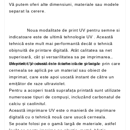
Vă putem oferi alte dimensiuni, materiale sau modele
separat la cerere.
Noua modalitate de print UV pentru semne si
indicatoare este de ultimă tehnologie UV . Această
tehnică este mult mai performantă decât o tehnică
obișnuită de printare digitală. Atât calitatea sa net
superioară, cât și versarilitatea sa pe imprimarea
Un print UV constă într-o tehnică de printare prin care
diferitelor produse este foarte mare și largă
cerneala se aplică pe un material sau obiect de
imprimat, care este apoi uscată instant de către un
emițător de raze ultraviolet.
Pentru a acoperi toată suprafața printată sunt utilizate
numeroase tipuri de compuși, incluzând carbonatul de
calciu și caolinitul.
Această imprimare UV este o manieră de imprimare
digitală cu o tehnică nouă care usucă cerneala.
Se poate folosi pe o gamă largă de materiale, astfel