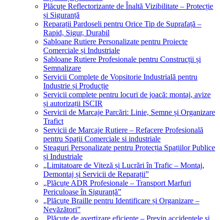
Plăcuțe Reflectorizante de Înaltă Vizibilitate – Protecție
și Siguranță
Reparații Pardoseli pentru Orice Tip de Suprafață –
Rapid, Sigur, Durabil
Sabloane Rutiere Personalizate pentru Proiecte
Comerciale și Industriale
Sabloane Rutiere Profesionale pentru Construcții și
Semnalizare
Servicii Complete de Vopsitorie Industrială pentru
Industrie și Producție
Servicii complete pentru locuri de joacă: montaj, avize
și autorizații ISCIR
Servicii de Marcaje Parcări: Linie, Semne și Organizare
Trafict
Servicii de Marcaje Rutiere – Refacere Profesională
pentru Spații Comerciale si industriale
Steaguri Personalizate pentru Protecția Spațiilor Publice
și Industriale
„Limitatoare de Viteză și Lucrări în Trafic – Montaj,
Demontaj și Servicii de Reparații”
„Plăcuțe ADR Profesionale – Transport Marfuri
Periculoase în Siguranță”
„Plăcuțe Braille pentru Identificare și Organizare –
Nevăzători”
„Plăcuțe de avertizare eficiente – Previn accidentele și