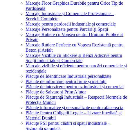
Marcaje Floor Graphics Durabile pentru Orice Tip de
Pardoseală
Marcaje Industriale și Comerciale Profesionale –
Servicii Complete
Marcaje pentru pardoseli industriale și comerciale
Marcaje Personalizate pentru Parcări și Spații
Marcaje Rutiere cu Vopsea pentru Drumuri Publice și
Private
Marcaje Rutiere Perfecte cu Vopsea Rezistentă pentru
Beton și Asfalt
Marcaje Vizibile cu Stickere și Benzi Adezive pentru
Spații Industriale și Comerciale
Marcaje vizibile și eficiente pentru parcări comerciale și
rezidențiale
Plăcuțe de Identificare Industrială personalizate
Plăcuțe de informare pentru firme și instituții
Plăcuțe de interzicere pentru uz industrial și comercial
Plăcuțe de Salvare și Prim Ajutor
Plăcuțe de Siguranță Industrială – Respectă Normele de
Protecția Muncii
Plăcuțe informative și personalizate pentru afacerea ta
Plăcuțe Pentru Obligații Legale – Livrare Imediată și
Material Durabil
Plăcuțe PSI pentru clădiri și spații industriale –
Siguranță garantată