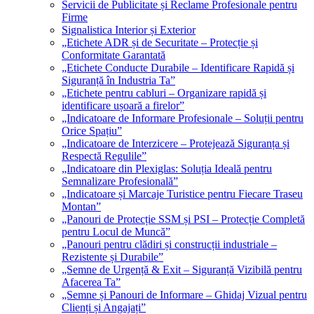
Servicii de Publicitate și Reclame Profesionale pentru
Firme
Signalistica Interior și Exterior
„Etichete ADR și de Securitate – Protecție și
Conformitate Garantată
„Etichete Conducte Durabile – Identificare Rapidă și
Siguranță în Industria Ta”
„Etichete pentru cabluri – Organizare rapidă și
identificare ușoară a firelor”
„Indicatoare de Informare Profesionale – Soluții pentru
Orice Spațiu”
„Indicatoare de Interzicere – Protejează Siguranța și
Respectă Regulile”
„Indicatoare din Plexiglas: Soluția Ideală pentru
Semnalizare Profesională”
„Indicatoare și Marcaje Turistice pentru Fiecare Traseu
Montan”
„Panouri de Protecție SSM și PSI – Protecție Completă
pentru Locul de Muncă”
„Panouri pentru clădiri și construcții industriale –
Rezistente și Durabile”
„Semne de Urgență & Exit – Siguranță Vizibilă pentru
Afacerea Ta”
„Semne și Panouri de Informare – Ghidaj Vizual pentru
Clienți și Angajați”