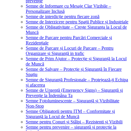
prevenție
Semne de Informare cu Mesaje Clar Vizibile –
Personalizare Inclusă
Semne de interdicție pentru fiecare zonă
Semne de Interzicere pentru Spații Publice și Industriale
Semne de Obligativitate – Crește Siguranța la Locul de
Muncă
Semne de Parcare pentru Parcări Comerciale și
Rezidențiale
Semne de Parcare și Locuri de Parcare – Pentru
Organizare și Siguranță in trafic
Semne de Prim Ajutor – Protecție și Siguranță la Locul
de Muncă
Semne de Salvare – Protecție și Siguranță în Fiecare
Spațiu
Semne de Siguranță Profesionale – Protejează-ți Echipa
și afacerea
Semne de Urgență (Emergency Signs) – Siguranță și
Prevenție la Îndemâna Ta
Semne Fotoluminescente – Siguranță și Vizibilitate
Non-Stop
Semne Obligatorii pentru ITM – Conformitate și
Siguranță la Locul de Muncă
Semne pentru Conuri și Stâlpi – Rezistenti și Vizibili
Semne pentru prevenire – siguranță și protecție la