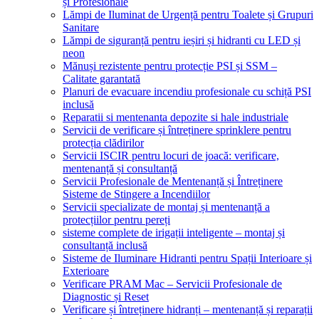
și Profesionale
Lămpi de Iluminat de Urgență pentru Toalete și Grupuri
Sanitare
Lămpi de siguranță pentru ieșiri și hidranti cu LED și
neon
Mănuși rezistente pentru protecție PSI și SSM –
Calitate garantată
Planuri de evacuare incendiu profesionale cu schiță PSI
inclusă
Reparatii si mentenanta depozite si hale industriale
Servicii de verificare și întreținere sprinklere pentru
protecția clădirilor
Servicii ISCIR pentru locuri de joacă: verificare,
mentenanță și consultanță
Servicii Profesionale de Mentenanță și Întreținere
Sisteme de Stingere a Incendiilor
Servicii specializate de montaj și mentenanță a
protecțiilor pentru pereți
sisteme complete de irigații inteligente – montaj și
consultanță inclusă
Sisteme de Iluminare Hidranti pentru Spații Interioare și
Exterioare
Verificare PRAM Mac – Servicii Profesionale de
Diagnostic și Reset
Verificare și întreținere hidranți – mentenanță și reparații