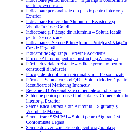
Indicatoare pentru incendiu – siguranță și conformitate
pentru prevenirea ta
Indicatoare personalizate din plastic pentru Interior și
Exterior
Indicatoare Rutiere din Aluminiu – Rezistente și
Vizibile în Orice Condiții
Indicatoare și Plăcuțe din Aluminiu – Soluția Ideală
pentru Semnalizare
Indicatoare și Semne Prim Ajutor – Protejează Viața în
Caz de Urgență
Indicator de Siguranță – Previne Accidente
Plăci de Aluminiu pentru Construcții și Amenajări
Plăci industriale rezistente – calitate premium pentru
construcții și industrie
Plăcuțe de Identificare și Semnalizare – Personalizate
Plăcuțe și Semne cu Cod QR – Soluția Modernă pentru
Identificare și Marketing Interactiv
Reclame 3D Personalizate comerciale si industriale
Sabloane pentru pardoseli Industriale și Comerciale din
Interior și Exterior
Semnalistică Durabilă din Aluminiu – Siguranță și
Vizibilitate Maximă
Semnalizare SSM/PSI – Soluții pentru Siguranță și
Conformitate Legală
Semne de avertizare eficiente pentru siguranță și