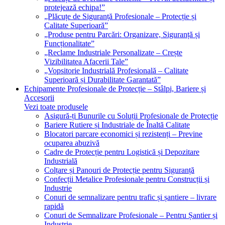
protejează echipa!”
„Plăcuțe de Siguranță Profesionale – Protecție și
Calitate Superioară”
„Produse pentru Parcări: Organizare, Siguranță și
Funcționalitate”
„Reclame Industriale Personalizate – Crește
Vizibilitatea Afacerii Tale”
„Vopsitorie Industrială Profesională – Calitate
Superioară și Durabilitate Garantată”
Echipamente Profesionale de Protecție – Stâlpi, Bariere și
Accesorii
Vezi toate produsele
Asigură-ți Bunurile cu Soluții Profesionale de Protecție
Bariere Rutiere și Industriale de Înaltă Calitate
Blocatori parcare economici și rezistenți – Previne
ocuparea abuzivă
Cadre de Protecție pentru Logistică și Depozitare
Industrială
Colțare și Panouri de Protecție pentru Siguranță
Confecții Metalice Profesionale pentru Construcții și
Industrie
Conuri de semnalizare pentru trafic și șantiere – livrare
rapidă
Conuri de Semnalizare Profesionale – Pentru Șantier și
Industrie