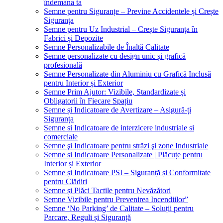
îndemâna ta
Semne pentru Siguranțe – Previne Accidentele și Crește
Siguranța
Semne pentru Uz Industrial – Crește Siguranța în
Fabrici și Depozite
Semne Personalizabile de Înaltă Calitate
Semne personalizate cu design unic și grafică
profesională
Semne Personalizate din Aluminiu cu Grafică Inclusă
pentru Interior și Exterior
Semne Prim Ajutor: Vizibile, Standardizate și
Obligatorii în Fiecare Spațiu
Semne și Indicatoare de Avertizare – Asigură-ți
Siguranța
Semne si Indicatoare de interzicere industriale si
comerciale
Semne şi Indicatoare pentru străzi şi zone Industriale
Semne si Indicatoare Personalizate | Plăcuțe pentru
Interior și Exterior
Semne și Indicatoare PSI – Siguranță și Conformitate
pentru Clădiri
Semne și Plăci Tactile pentru Nevăzători
Semne Vizibile pentru Prevenirea Incendiilor”
Semne ‘No Parking’ de Calitate – Soluții pentru
Parcare, Reguli și Siguranță