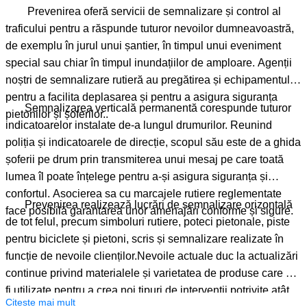
Prevenirea oferă servicii de semnalizare și control al
traficului pentru a răspunde tuturor nevoilor dumneavoastră,
de exemplu în jurul unui șantier, în timpul unui eveniment
special sau chiar în timpul inundațiilor de amploare. Agenții
noștri de semnalizare rutieră au pregătirea și echipamentul
pentru a facilita deplasarea și pentru a asigura siguranța
Semnalizarea verticală permanentă corespunde tuturor
pietonilor și șoferilor..
indicatoarelor instalate de-a lungul drumurilor. Reunind
poliția și indicatoarele de direcție, scopul său este de a ghida
șoferii pe drum prin transmiterea unui mesaj pe care toată
lumea îl poate înțelege pentru a-și asigura siguranța și
confortul. Asocierea sa cu marcajele rutiere reglementate
Prevenirea realizează lucrări de semnalizare orizontală
face posibilă garantarea unor amenajări conforme și sigure.
de tot felul, precum simboluri rutiere, poteci pietonale, piste
pentru biciclete și pietoni, scris și semnalizare realizate în
funcție de nevoile clienților.Nevoile actuale duc la actualizări
continue privind materialele și varietatea de produse care vor
fi utilizate pentru a crea noi tipuri de intervenții potrivite atât
Citeste mai mult