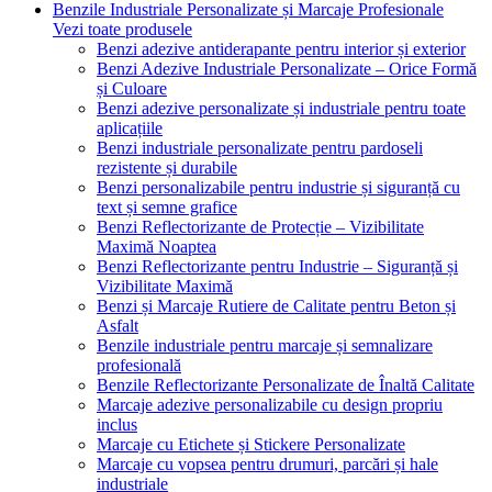
Benzile Industriale Personalizate și Marcaje Profesionale
Vezi toate produsele
Benzi adezive antiderapante pentru interior și exterior
Benzi Adezive Industriale Personalizate – Orice Formă
și Culoare
Benzi adezive personalizate și industriale pentru toate
aplicațiile
Benzi industriale personalizate pentru pardoseli
rezistente și durabile
Benzi personalizabile pentru industrie și siguranță cu
text și semne grafice
Benzi Reflectorizante de Protecție – Vizibilitate
Maximă Noaptea
Benzi Reflectorizante pentru Industrie – Siguranță și
Vizibilitate Maximă
Benzi și Marcaje Rutiere de Calitate pentru Beton și
Asfalt
Benzile industriale pentru marcaje și semnalizare
profesională
Benzile Reflectorizante Personalizate de Înaltă Calitate
Marcaje adezive personalizabile cu design propriu
inclus
Marcaje cu Etichete și Stickere Personalizate
Marcaje cu vopsea pentru drumuri, parcări și hale
industriale