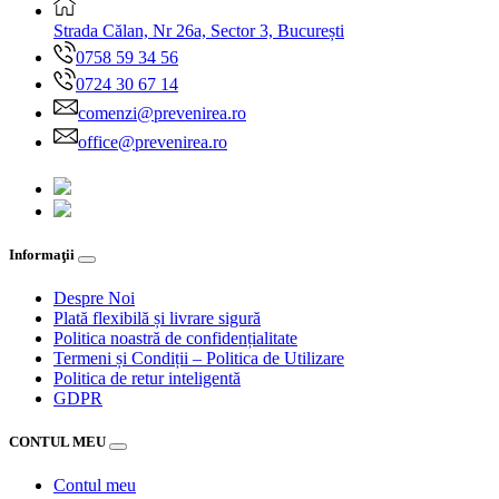
Strada Călan, Nr 26a, Sector 3, București
0758 59 34 56
0724 30 67 14
comenzi@prevenirea.ro
office@prevenirea.ro
Informaţii
Despre Noi
Plată flexibilă și livrare sigură
Politica noastră de confidențialitate
Termeni și Condiții – Politica de Utilizare
Politica de retur inteligentă
GDPR
CONTUL MEU
Contul meu