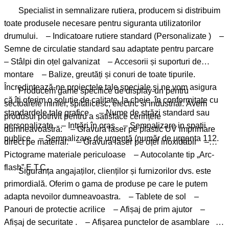
Specialist in semnalizare rutiera, producem si distribuim
toate produsele necesare pentru siguranta utilizatorilor
drumului. – Indicatoare rutiere standard (Personalizate ) –
Semne de circulatie standard sau adaptate pentru parcare
– Stâlpi din oțel galvanizat – Accesorii și suporturi de
montare – Balize, greutăți și conuri de toate tipurile.
Încredințează-ne proiectele tale speciale și ne vom asigura
Producem game specifice de display-uri pentru
că îți oferim o soluție de calitate, la cheie, în conformitate cu
sectoarele minier, spitalicesc, electric si industrial. Avem
standardele tale grafice. – Nume de străzi standard sau
produsul potrivit pentru a satisface cerințele
personalizate – Intrări în oraș – Semnalizare in spatii
dumneavoastră: – Gravura laser pe plastic UV imprimare
publice – Semnalizare de urgență (număr de urgenta 112.
direct pe material. – Gravura laser pe oțel inoxidabil –
Pictograme materiale periculoase – Autocolante tip „Arc-
flash”.E.T.C.
Siguranța angajaților, clienților și furnizorilor dvs. este
primordială. Oferim o gama de produse pe care le putem
adapta nevoilor dumneavoastra. – Tablete de sol –
Panouri de protectie acrilice – Afișaj de prim ajutor –
Afișaj de securitate . – Afișarea punctelor de asamblare –