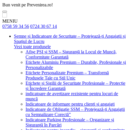
Bun venit pe Prevenirea.ro!
MENIU
0758 59 34 56
0724 30 67 14
Semne și Indicatoare de Securitate – Protejează-ți Angajații și
Spațiul de Lucru
Vezi toate produsele
Afișe PSI și SSM – Siguranță la Locul de Muncă,
Conformitate Garantată
Etichete Aluminiu Premium – Durabile, Profesionale și
Personalizabile
Etichete Personalizate Premium – Transformă
Produsele Tale cu Stil Unic
Etichete și Sigilii de Securitate Profesionale – Protecție
și Încredere Garantată
indicatoare de avertizare rezistente pentru locuri de
muncă
Indicatoare de informare pentru clienți și angajați
Indicatoare de Obligație SSM – Protejează-ți Angajații
cu Semnalizare Corectă”
Indicatoare Parking Profesionale – Organizare și
Siguranță în Parcări