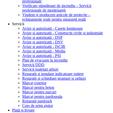
profesionale
Verificare stingătoare de incendiu – Servicii
profesionale de mentenanță
Vindem și producem articole de protecție –
echipamente reale pentru siguranță reală
Servicii
Avize si autorizatii - Casete luminoase
Avize si autorizatii - Constructii civile si industriale
Avize si autorizatii - DSP
Avize si autorizatii - DSV
Avize si autorizatii - ISCIR
Avize si autorizatii - Mediu
Avize si autorizatii - PSI
Plan de evacuare la incendiu
Servicii DDD
Servicii toaletari arbori
Reparatii si instalare indicatoare rutiere
Reparatii si schimbari geamuri si oglinzi
Marcaj exterior
Marcaj pentru beton
Marcaj pentru parcari
Marcaj pentru pardoseala
Reparatii pardoseli
Curs de prim ajutor
Plată și livrare