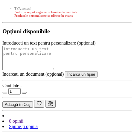
TVA inclus!
Preturile se pot negocia in funcție de cantitate.
Produsele personalizate se plătesc în avans.
Opţiuni disponibile
Introduceti un text pentru personalizare (opțional)
Incarcati un document (opțional)
Încărcă un fişier
Cantitate :
Adaugă în Coş
0 opinii
Spune-ţi opinia