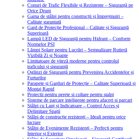
Conuri de Trafic Flexibile și Rezistente – Siguranță pe
Orice Drum
Gama de stâlpi pentru construcții și împrejmuiri –
Calitate garantată
Gard de Protecție Profesional – Calitate și Siguranță
Superioară
Lampă LED de Siguranță pentru Hidrant – Conform
Normelor PSI
Lămpi Solare pentru Lucrări – Semnalizare Rutieră
Vizibilă Zi și Noapte
Limitatoare de viteză moderne pentru controlul
traficului și siguranță
Oglinzi de Siguranță pentru Prevenirea Accidentelor și
Furturilor
Parapete și Garduri de Protecție – Calitate Superioară și
Montaj Rapid
Protectii pentru perete si coltare pentru stalpi
Sisteme de parcare inteligente pentru afaceri si parcari
Stâlpi cu Lanț și Indicatoare – Control Acces și
Delimitare Spații
Stâlpi de construcție rezistenți – Ideali pentru orice
lucrare
Stâlpi de Evenimente Rezistenți – Perfecți pentru
Interior și Exterior