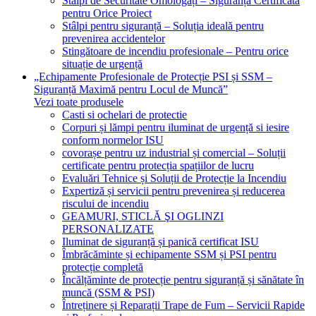
Stâlpi de Securitate Omologați – Siguranță Certificată
pentru Orice Proiect
Stâlpi pentru siguranță – Soluția ideală pentru
prevenirea accidentelor
Stingătoare de incendiu profesionale – Pentru orice
situație de urgență
„Echipamente Profesionale de Protecție PSI și SSM –
Siguranță Maximă pentru Locul de Muncă”
Vezi toate produsele
Casti si ochelari de protectie
Corpuri și lămpi pentru iluminat de urgență si iesire
conform normelor ISU
covorașe pentru uz industrial și comercial – Soluții
certificate pentru protecția spațiilor de lucru
Evaluări Tehnice și Soluții de Protecție la Incendiu
Expertiză și servicii pentru prevenirea și reducerea
riscului de incendiu
GEAMURI, STICLĂ ŞI OGLINZI
PERSONALIZATE
Iluminat de siguranță și panică certificat ISU
Îmbrăcăminte și echipamente SSM și PSI pentru
protecție completă
Încălțăminte de protecție pentru siguranță și sănătate în
muncă (SSM & PSI)
Întreținere și Reparații Trape de Fum – Servicii Rapide