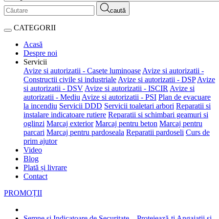
caută
CATEGORII
Acasă
Despre noi
Servicii
Avize si autorizatii - Casete luminoase
Avize si autorizatii -
Constructii civile si industriale
Avize si autorizatii - DSP
Avize
si autorizatii - DSV
Avize si autorizatii - ISCIR
Avize si
autorizatii - Mediu
Avize si autorizatii - PSI
Plan de evacuare
la incendiu
Servicii DDD
Servicii toaletari arbori
Reparatii si
instalare indicatoare rutiere
Reparatii si schimbari geamuri si
oglinzi
Marcaj exterior
Marcaj pentru beton
Marcaj pentru
parcari
Marcaj pentru pardoseala
Reparatii pardoseli
Curs de
prim ajutor
Video
Blog
Plată și livrare
Contact
PROMOȚII
Semne și Indicatoare de Securitate – Protejează-ți Angajații și