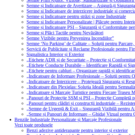
Semne Prim Ajutor: Vizibile, Standardizate și Obligatorii
Semne și Indicatoare de Avertizare – Asigură-ți Siguranța
Semne si Indicatoare de interzicere industriale si comerci
Semne şi Indicatoare pentru străzi şi zone Industriale
Semne si Indicatoare Personalizate | Plăcuțe pentru Interio
Semne și Indicatoare PSI – Siguranță și Conformitate pen
Semne și Plăci Tactile pentru Nevăzători
Semne Vizibile pentru Prevenirea Incendiilor”
Semne ‘No Parking’ de Calitate – Soluții pentru Parcare, 
Servicii de Publicitate și Reclame Profesionale pentru Fi
Signalistica Interior și Exterior
„Etichete ADR și de Securitate – Protecție și Conformita
„Etichete Conducte Durabile – Identificare Rapidă și Sigu
„Etichete pentru cabluri – Organizare rapidă și identificar
„Indicatoare de Informare Profesionale – Soluții pentru O
„Indicatoare de Interzicere – Protejează Siguranța și Res
„Indicatoare din Plexiglas: Soluția Ideală pentru Semnali
„Indicatoare și Marcaje Turistice pentru Fiecare Traseu 
„Panouri de Protecție SSM și PSI – Protecție Completă 
„Panouri pentru clădiri și construcții industriale – Reziste
„Semne de Urgență & Exit – Siguranță Vizibilă pentru A
„Semne și Panouri de Informare – Ghidaj Vizual pentru Cl
Benzile Industriale Personalizate și Marcaje Profesionale
Vezi toate produsele
Benzi adezive antiderapante pentru interior și exterior