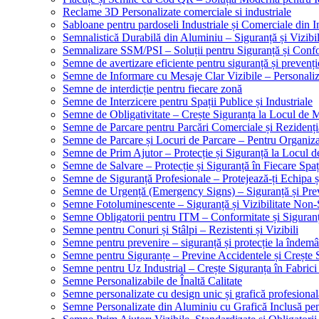
Reclame 3D Personalizate comerciale si industriale
Sabloane pentru pardoseli Industriale și Comerciale din In
Semnalistică Durabilă din Aluminiu – Siguranță și Vizibi
Semnalizare SSM/PSI – Soluții pentru Siguranță și Conf
Semne de avertizare eficiente pentru siguranță și prevenți
Semne de Informare cu Mesaje Clar Vizibile – Personaliz
Semne de interdicție pentru fiecare zonă
Semne de Interzicere pentru Spații Publice și Industriale
Semne de Obligativitate – Crește Siguranța la Locul de
Semne de Parcare pentru Parcări Comerciale și Rezidenți
Semne de Parcare și Locuri de Parcare – Pentru Organizare
Semne de Prim Ajutor – Protecție și Siguranță la Locul 
Semne de Salvare – Protecție și Siguranță în Fiecare Spaț
Semne de Siguranță Profesionale – Protejează-ți Echipa ș
Semne de Urgență (Emergency Signs) – Siguranță și Pre
Semne Fotoluminescente – Siguranță și Vizibilitate Non-
Semne Obligatorii pentru ITM – Conformitate și Siguran
Semne pentru Conuri și Stâlpi – Rezistenti și Vizibili
Semne pentru prevenire – siguranță și protecție la îndemâ
Semne pentru Siguranțe – Previne Accidentele și Crește 
Semne pentru Uz Industrial – Crește Siguranța în Fabrici
Semne Personalizabile de Înaltă Calitate
Semne personalizate cu design unic și grafică profesional
Semne Personalizate din Aluminiu cu Grafică Inclusă pent