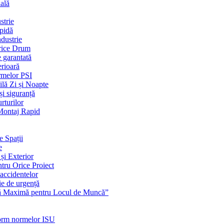
ială
strie
apidă
dustrie
Orice Drum
e garantată
erioară
rmelor PSI
ilă Zi și Noapte
și siguranță
rturilor
 Montaj Rapid
e Spații
e
și Exterior
ntru Orice Proiect
 accidentelor
ie de urgență
nță Maximă pentru Locul de Muncă”
nform normelor ISU