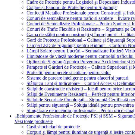
Cadre de Protecție pentru Logistică și Depozitare Industr
Colțare și Panouri de Protecție pentru Siguranță
Confecții Metalice Profesionale pentru Construcții și Indu
Conuri de semnalizare pentru trafic și șantiere – livrare r
Conuri de Semnalizare Profesionale – Pentru Șantier și In
Conuri de Trafic Flexibile și Rezistente – Siguranță pe 
Gama de stâlpi pentru construcții și împrejmuiri – Calitat
Gard de Protecție Profesional – Calitate și Siguranță Sup
Lampă LED de Siguranță pentru Hidrant – Conform No
Lămpi Solare pentru Lucrări – Semnalizare Rutieră Vizib
Limitatoare de viteză moderne pentru controlul traficului 
Oglinzi de Siguranță pentru Prevenirea Accidentelor și Fu
Parapete și Garduri de Protecție – Calitate Superioară și
Protectii pentru perete si coltare pentru stalpi
Sisteme de parcare inteligente pentru afaceri si parcari
Stâlpi cu Lanț și Indicatoare – Control Acces și Delimitar
Stâlpi de construcție rezistenți – Ideali pentru orice lucrar
Stâlpi de Evenimente Rezistenți – Perfecți pentru Interior 
Stâlpi de Securitate Omologați – Siguranță Certificată pe
Stâlpi pentru siguranță – Soluția ideală pentru prevenirea
Stingătoare de incendiu profesionale – Pentru orice situaț
„Echipamente Profesionale de Protecție PSI și SSM – Sigura
Vezi toate produsele
Casti si ochelari de protectie
Corpuri și lămpi pentru iluminat de urgență si iesire co