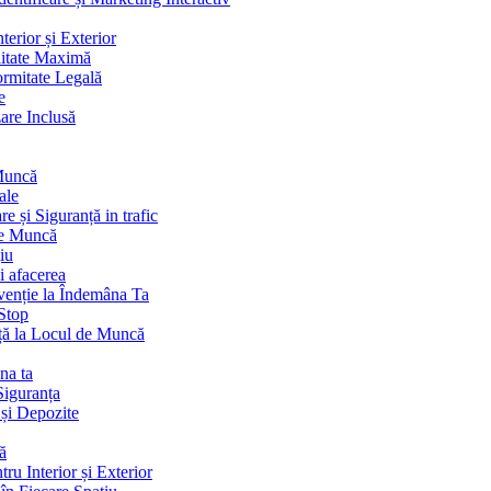
terior și Exterior
litate Maximă
ormitate Legală
e
are Inclusă
 Muncă
ale
 și Siguranță in trafic
de Muncă
iu
i afacerea
venție la Îndemâna Ta
Stop
ță la Locul de Muncă
na ta
Siguranța
 și Depozite
ă
ru Interior și Exterior