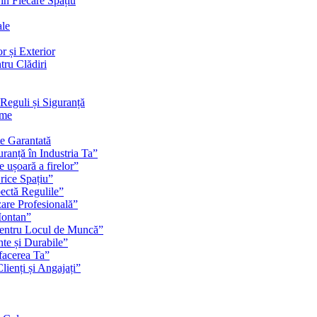
 în Fiecare Spațiu
ale
r și Exterior
tru Clădiri
Reguli și Siguranță
rme
te Garantată
ranță în Industria Ta”
e ușoară a firelor”
rice Spațiu”
pectă Regulile”
zare Profesională”
Montan”
pentru Locul de Muncă”
nte și Durabile”
facerea Ta”
ienți și Angajați”