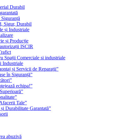
erial Durabil
 garantată
i Siguranță
, Sigur, Durabil
 și Industriale
alizare
ie și Producție
 autorizații ISCIR
rafict
u Spații Comerciale si industriale
i Industriale
ontaj și Servicii de Reparații”
se în Siguranță”
zători”
rotejează echipa!”
 Superioară”
nalitate”
Afacerii Tale”
 și Durabilitate Garantată”
orii
rea abuzivă