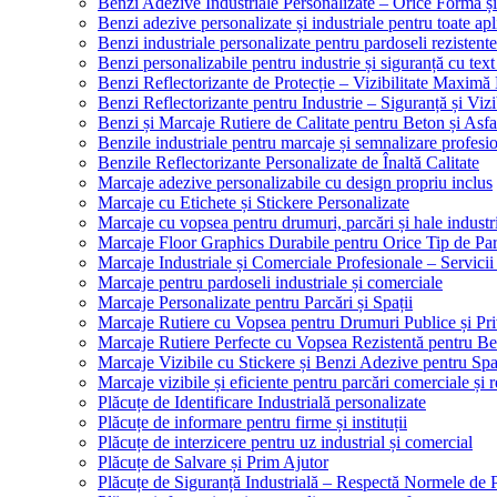
Benzi Adezive Industriale Personalizate – Orice Formă ș
Benzi adezive personalizate și industriale pentru toate apli
Benzi industriale personalizate pentru pardoseli rezistente
Benzi personalizabile pentru industrie și siguranță cu text
Benzi Reflectorizante de Protecție – Vizibilitate Maximă
Benzi Reflectorizante pentru Industrie – Siguranță și Viz
Benzi și Marcaje Rutiere de Calitate pentru Beton și Asfa
Benzile industriale pentru marcaje și semnalizare profesi
Benzile Reflectorizante Personalizate de Înaltă Calitate
Marcaje adezive personalizabile cu design propriu inclus
Marcaje cu Etichete și Stickere Personalizate
Marcaje cu vopsea pentru drumuri, parcări și hale industr
Marcaje Floor Graphics Durabile pentru Orice Tip de Pa
Marcaje Industriale și Comerciale Profesionale – Servici
Marcaje pentru pardoseli industriale și comerciale
Marcaje Personalizate pentru Parcări și Spații
Marcaje Rutiere cu Vopsea pentru Drumuri Publice și Pri
Marcaje Rutiere Perfecte cu Vopsea Rezistentă pentru Bet
Marcaje Vizibile cu Stickere și Benzi Adezive pentru Spaț
Marcaje vizibile și eficiente pentru parcări comerciale și r
Plăcuțe de Identificare Industrială personalizate
Plăcuțe de informare pentru firme și instituții
Plăcuțe de interzicere pentru uz industrial și comercial
Plăcuțe de Salvare și Prim Ajutor
Plăcuțe de Siguranță Industrială – Respectă Normele de 