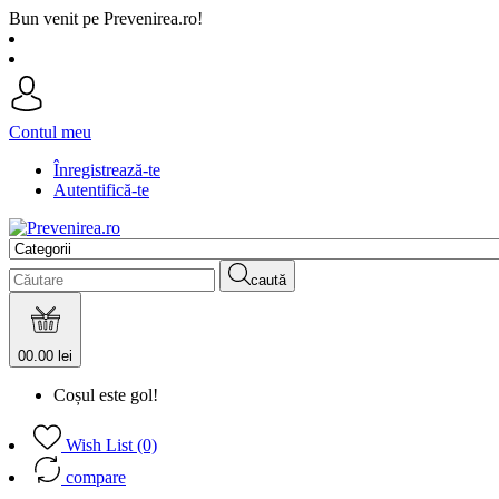
Bun venit pe Prevenirea.ro!
Contul meu
Înregistrează-te
Autentifică-te
caută
0
0.00 lei
Coșul este gol!
Wish List (0)
compare