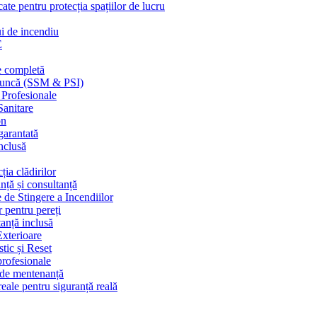
cate pentru protecția spațiilor de lucru
ui de incendiu
E
e completă
n muncă (SSM & PSI)
 Profesionale
Sanitare
on
garantată
nclusă
ția clădirilor
nță și consultanță
 de Stingere a Incendiilor
r pentru pereți
tanță inclusă
Exterioare
tic și Reset
 profesionale
e de mentenanță
eale pentru siguranță reală