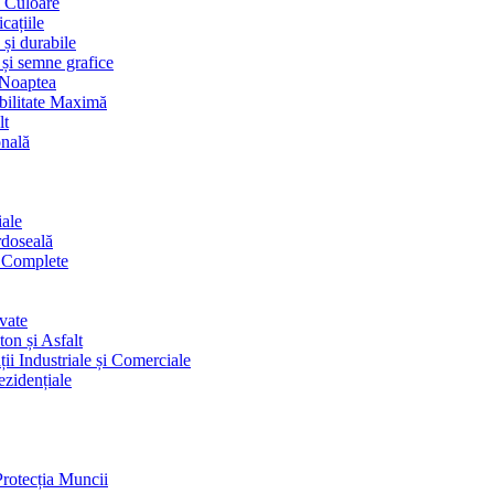
i Culoare
cațiile
 și durabile
 și semne grafice
 Noaptea
ibilitate Maximă
lt
onală
iale
rdoseală
i Complete
vate
on și Asfalt
ii Industriale și Comerciale
ezidențiale
Protecția Muncii