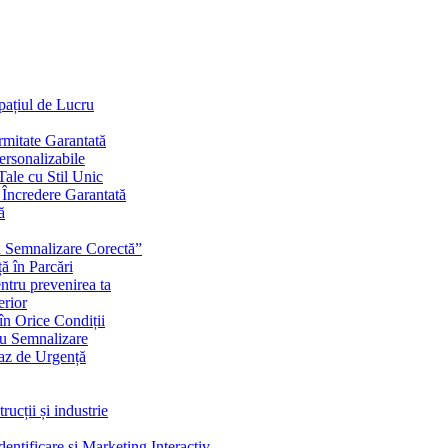
Spațiul de Lucru
mitate Garantată
ersonalizabile
ale cu Stil Unic
i Încredere Garantată
ă
cu Semnalizare Corectă”
ă în Parcări
ntru prevenirea ta
erior
în Orice Condiții
ru Semnalizare
Caz de Urgență
rucții și industrie
ntificare și Marketing Interactiv