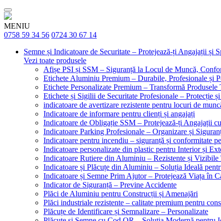
MENIU
0758 59 34 56
0724 30 67 14
Semne și Indicatoare de Securitate – Protejează-ți Angajații și 
Vezi toate produsele
Afișe PSI și SSM – Siguranță la Locul de Muncă, Confor
Etichete Aluminiu Premium – Durabile, Profesionale și P
Etichete Personalizate Premium – Transformă Produsele T
Etichete și Sigilii de Securitate Profesionale – Protecție ș
indicatoare de avertizare rezistente pentru locuri de munc
Indicatoare de informare pentru clienți și angajați
Indicatoare de Obligație SSM – Protejează-ți Angajații 
Indicatoare Parking Profesionale – Organizare și Siguranț
Indicatoare pentru incendiu – siguranță și conformitate pe
Indicatoare personalizate din plastic pentru Interior și Ext
Indicatoare Rutiere din Aluminiu – Rezistente și Vizibile 
Indicatoare și Plăcuțe din Aluminiu – Soluția Ideală pent
Indicatoare și Semne Prim Ajutor – Protejează Viața în 
Indicator de Siguranță – Previne Accidente
Plăci de Aluminiu pentru Construcții și Amenajări
Plăci industriale rezistente – calitate premium pentru const
Plăcuțe de Identificare și Semnalizare – Personalizate
Plăcuțe și Semne cu Cod QR – Soluția Modernă pentru Ide