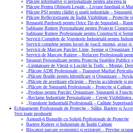
Plăcuțe informative și personalizate pentru afacerea ta
Plăcuțe Pentru Obligații Legale – Livrare Imediată și Mat
Plăcuțe PSI pentru clădiri și spații industriale – Siguranță
Plăcuțe Reflectorizante de Înaltă Vizibilitate – Protecție ș
Reparații Pardoseli pentru Orice Tip de Suprafață – Rapid
Sabloane Rutiere Personalizate pentru Proiecte Comerciale
Sabloane Rutiere Profesionale pentru Construcții și Semn
Servicii Complete de Vopsitorie Industrială pentru Industr
Servicii complete pentru locuri de joacă: montaj, avize și
Servicii de Marcaje Parcări: Linie, Semne și Organizare T
Servicii de Marcaje Rutiere – Refacere Profesională pentr
Steaguri Personalizate pentru Protecția Spațiilor Publice ș
„Limitatoare de Viteză și Lucrări în Trafic – Montaj, Dem
„Plăcuțe ADR Profesionale – Transport Marfuri Periculoa
„Plăcuțe Braille pentru Identificare și Organizare – Nevă
„Plăcuțe de avertizare eficiente – Previn accidentele și p
„Plăcuțe de Siguranță Profesionale – Protecție și Calitate
„Produse pentru Parcări: Organizare, Siguranță și Funcțio
„Reclame Industriale Personalizate – Crește Vizibilitatea 
„Vopsitorie Industrială Profesională – Calitate Superioară
Echipamente Profesionale de Protecție – Stâlpi, Bariere și Acces
Vezi toate produsele
Asigură-ți Bunurile cu Soluții Profesionale de Protecție
Bariere Rutiere și Industriale de Înaltă Calitate
Blocatori parcare economici și rezistenți – Previne ocupa