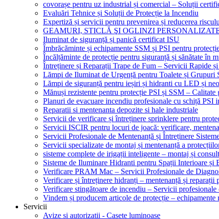
covorașe pentru uz industrial și comercial – Soluții certifi
Evaluări Tehnice și Soluții de Protecție la Incendiu
Expertiză și servicii pentru prevenirea și reducerea riscul
GEAMURI, STICLĂ ŞI OGLINZI PERSONALIZAT
Iluminat de siguranță și panică certificat ISU
Îmbrăcăminte și echipamente SSM și PSI pentru protecți
Încălțăminte de protecție pentru siguranță și sănătate î
Întreținere și Reparații Trape de Fum – Servicii Rapide și
Lămpi de Iluminat de Urgență pentru Toalete și Grupuri 
Lămpi de siguranță pentru ieșiri și hidranti cu LED și ne
Mănuși rezistente pentru protecție PSI și SSM – Calitate 
Planuri de evacuare incendiu profesionale cu schiță PSI i
Reparatii si mentenanta depozite si hale industriale
Servicii de verificare și întreținere sprinklere pentru protec
Servicii ISCIR pentru locuri de joacă: verificare, mentena
Servicii Profesionale de Mentenanță și Întreținere Sisteme
Servicii specializate de montaj și mentenanță a protecțiilo
sisteme complete de irigații inteligente – montaj și consul
Sisteme de Iluminare Hidranti pentru Spații Interioare și 
Verificare PRAM Mac – Servicii Profesionale de Diagnos
Verificare și întreținere hidranți – mentenanță și reparații
Verificare stingătoare de incendiu – Servicii profesional
Vindem și producem articole de protecție – echipamente r
Servicii
Avize si autorizatii - Casete luminoase