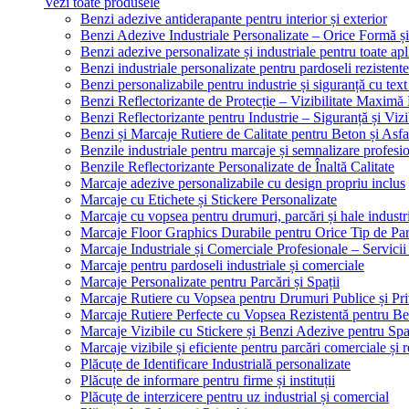
Vezi toate produsele
Benzi adezive antiderapante pentru interior și exterior
Benzi Adezive Industriale Personalizate – Orice Formă ș
Benzi adezive personalizate și industriale pentru toate apli
Benzi industriale personalizate pentru pardoseli rezistente
Benzi personalizabile pentru industrie și siguranță cu text
Benzi Reflectorizante de Protecție – Vizibilitate Maximă
Benzi Reflectorizante pentru Industrie – Siguranță și Viz
Benzi și Marcaje Rutiere de Calitate pentru Beton și Asfa
Benzile industriale pentru marcaje și semnalizare profesi
Benzile Reflectorizante Personalizate de Înaltă Calitate
Marcaje adezive personalizabile cu design propriu inclus
Marcaje cu Etichete și Stickere Personalizate
Marcaje cu vopsea pentru drumuri, parcări și hale industr
Marcaje Floor Graphics Durabile pentru Orice Tip de Pa
Marcaje Industriale și Comerciale Profesionale – Servici
Marcaje pentru pardoseli industriale și comerciale
Marcaje Personalizate pentru Parcări și Spații
Marcaje Rutiere cu Vopsea pentru Drumuri Publice și Pri
Marcaje Rutiere Perfecte cu Vopsea Rezistentă pentru Bet
Marcaje Vizibile cu Stickere și Benzi Adezive pentru Spaț
Marcaje vizibile și eficiente pentru parcări comerciale și r
Plăcuțe de Identificare Industrială personalizate
Plăcuțe de informare pentru firme și instituții
Plăcuțe de interzicere pentru uz industrial și comercial