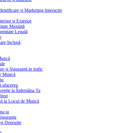
ntificare și Marketing Interactiv
terior și Exterior
litate Maximă
ormitate Legală
e
are Inclusă
 Muncă
ale
 și Siguranță in trafic
de Muncă
iu
i afacerea
venție la Îndemâna Ta
Stop
ță la Locul de Muncă
na ta
Siguranța
 și Depozite