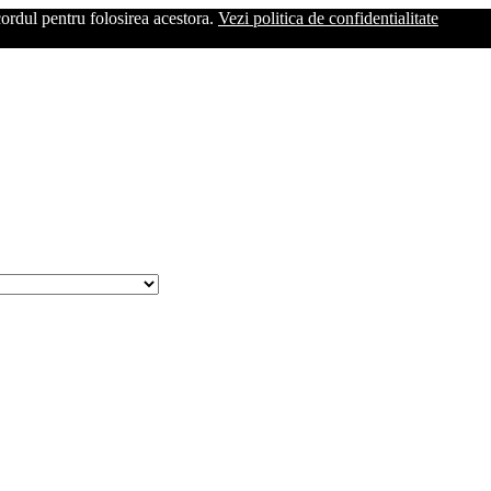
cordul pentru folosirea acestora.
Vezi politica de confidentialitate