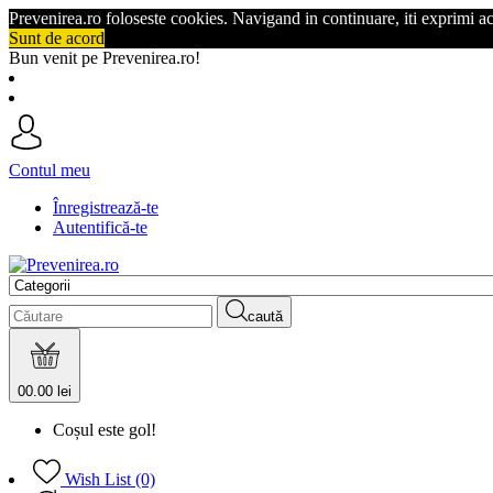
Prevenirea.ro foloseste cookies. Navigand in continuare, iti exprimi a
Sunt de acord
Bun venit pe Prevenirea.ro!
Contul meu
Înregistrează-te
Autentifică-te
caută
0
0.00 lei
Coșul este gol!
Wish List (0)