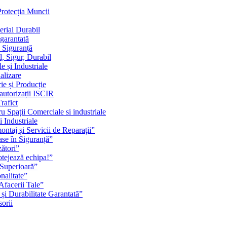
Protecția Muncii
erial Durabil
 garantată
i Siguranță
, Sigur, Durabil
 și Industriale
alizare
ie și Producție
 autorizații ISCIR
rafict
u Spații Comerciale si industriale
i Industriale
ontaj și Servicii de Reparații”
se în Siguranță”
zători”
rotejează echipa!”
 Superioară”
nalitate”
Afacerii Tale”
 și Durabilitate Garantată”
orii