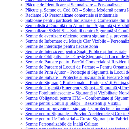
Plăcuțe de Identificare și Semnalizare – Personalizate
Plăcuțe și Semne cu Cod QR – Soluția Modernă pentru Ide
Reclame 3D Personalizate comerciale si industriale
Sabloane pentru pardoseli Industriale și Comerciale din In
Semnalistică Durabilă din Aluminiu – Siguranță și Vizibi
Semnalizare SSM/PSI – Soluții pentru Siguranță și Conf
Semne de avertizare eficiente pentru siguranță și prevenți
Semne de Informare cu Mesaje Clar Vizibile – Personaliz
Semne de interdicție pentru fiecare zonă
Semne de Interzicere pentru Spații Publice și Industriale
Semne de Obligativitate – Crește Siguranța la Locul de
Semne de Parcare pentru Parcări Comerciale și Rezidenți
Semne de Parcare și Locuri de Parcare – Pentru Organizare
Semne de Prim Ajutor – Protecție și Siguranță la Locul 
Semne de Salvare – Protecție și Siguranță în Fiecare Spaț
Semne de Siguranță Profesionale – Protejează-ți Echipa ș
Semne de Urgență (Emergency Signs) – Siguranță și Pre
Semne Fotoluminescente – Siguranță și Vizibilitate Non-
Semne Obligatorii pentru ITM – Conformitate și Siguran
Semne pentru Conuri și Stâlpi – Rezistenti și Vizibili
Semne pentru prevenire – siguranță și protecție la îndemâ
Semne pentru Siguranțe – Previne Accidentele și Crește 
Semne pentru Uz Industrial – Crește Siguranța în Fabrici
Semne Personalizabile de Înaltă Calitate