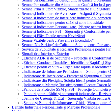
Semne personalizate cu design unic și grafică profesional
Semne Personalizate din Aluminiu cu Grafică Inclusă pent
Semne Prim Ajutor: Vizibile, Standardizate și Obligatorii
Semne și Indicatoare de Avertizare – Asigură-ți Siguranța
Semne si Indicatoare de interzicere industriale si comerci
Semne şi Indicatoare pentru străzi şi zone Industriale
Semne si Indicatoare Personalizate | Plăcuțe pentru Interio
Semne și Indicatoare PSI – Siguranță și Conformitate pen
Semne și Plăci Tactile pentru Nevăzători
Semne Vizibile pentru Prevenirea Incendiilor”
Semne ‘No Parking’ de Calitate – Soluții pentru Parcare, 
Servicii de Publicitate și Reclame Profesionale pentru Fi
Signalistica Interior și Exterior
„Etichete ADR și de Securitate – Protecție și Conformita
„Etichete Conducte Durabile – Identificare Rapidă și Sigu
„Etichete pentru cabluri – Organizare rapidă și identificar
„Indicatoare de Informare Profesionale – Soluții pentru O
„Indicatoare de Interzicere – Protejează Siguranța și Res
„Indicatoare din Plexiglas: Soluția Ideală pentru Semnali
„Indicatoare și Marcaje Turistice pentru Fiecare Traseu 
„Panouri de Protecție SSM și PSI – Protecție Completă 
„Panouri pentru clădiri și construcții industriale – Reziste
„Semne de Urgență & Exit – Siguranță Vizibilă pentru A
„Semne și Panouri de Informare – Ghidaj Vizual pentru Cl
Benzile Industriale Personalizate și Marcaje Profesionale