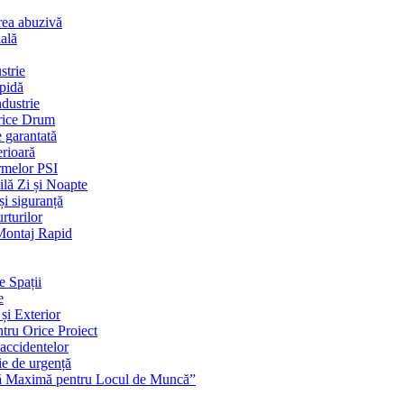
rea abuzivă
ială
strie
apidă
dustrie
Orice Drum
e garantată
erioară
rmelor PSI
ilă Zi și Noapte
și siguranță
rturilor
 Montaj Rapid
e Spații
e
și Exterior
ntru Orice Proiect
 accidentelor
ie de urgență
nță Maximă pentru Locul de Muncă”