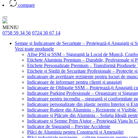
compare
MENIU
0758 59 34 56
0724 30 67 14
Semne și Indicatoare de Securitate – Protejează-ți Angajații și 
Vezi toate produsele
Afișe PSI și SSM – Siguranță la Locul de Muncă, Confor
Etichete Aluminiu Premium – Durabile, Profesionale și P
Etichete Personalizate Premium – Transformă Produsele T
Etichete și Sigilii de Securitate Profesionale – Protecție ș
indicatoare de avertizare rezistente pentru locuri de munc
Indicatoare de informare pentru clienți și angajați
Indicatoare de Obligație SSM – Protejează-ți Angajații 
Indicatoare Parking Profesionale – Organizare și Siguranț
Indicatoare pentru incendiu – siguranță și conformitate pe
Indicatoare personalizate din plastic pentru Interior și Ext
Indicatoare Rutiere din Aluminiu – Rezistente și Vizibile 
Indicatoare și Plăcuțe din Aluminiu – Soluția Ideală pent
Indicatoare și Semne Prim Ajutor – Protejează Viața în 
Indicator de Siguranță – Previne Accidente
Plăci de Aluminiu pentru Construcții și Amenajări
Plăci industriale rezistente – calitate premium pentru const