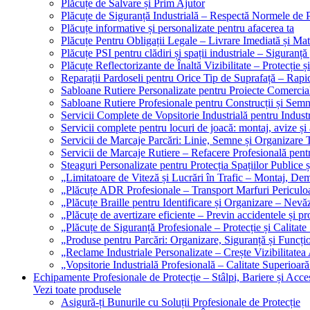
Plăcuțe de Salvare și Prim Ajutor
Plăcuțe de Siguranță Industrială – Respectă Normele de 
Plăcuțe informative și personalizate pentru afacerea ta
Plăcuțe Pentru Obligații Legale – Livrare Imediată și Mat
Plăcuțe PSI pentru clădiri și spații industriale – Siguranță
Plăcuțe Reflectorizante de Înaltă Vizibilitate – Protecție ș
Reparații Pardoseli pentru Orice Tip de Suprafață – Rapid
Sabloane Rutiere Personalizate pentru Proiecte Comerciale
Sabloane Rutiere Profesionale pentru Construcții și Semn
Servicii Complete de Vopsitorie Industrială pentru Industr
Servicii complete pentru locuri de joacă: montaj, avize și
Servicii de Marcaje Parcări: Linie, Semne și Organizare T
Servicii de Marcaje Rutiere – Refacere Profesională pentr
Steaguri Personalizate pentru Protecția Spațiilor Publice ș
„Limitatoare de Viteză și Lucrări în Trafic – Montaj, Dem
„Plăcuțe ADR Profesionale – Transport Marfuri Periculoa
„Plăcuțe Braille pentru Identificare și Organizare – Nevă
„Plăcuțe de avertizare eficiente – Previn accidentele și p
„Plăcuțe de Siguranță Profesionale – Protecție și Calitate
„Produse pentru Parcări: Organizare, Siguranță și Funcțio
„Reclame Industriale Personalizate – Crește Vizibilitatea 
„Vopsitorie Industrială Profesională – Calitate Superioară
Echipamente Profesionale de Protecție – Stâlpi, Bariere și Acces
Vezi toate produsele
Asigură-ți Bunurile cu Soluții Profesionale de Protecție