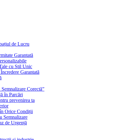
Spațiul de Lucru
mitate Garantată
ersonalizabile
ale cu Stil Unic
i Încredere Garantată
ă
cu Semnalizare Corectă”
ă în Parcări
ntru prevenirea ta
erior
în Orice Condiții
ru Semnalizare
Caz de Urgență
rucții și industrie