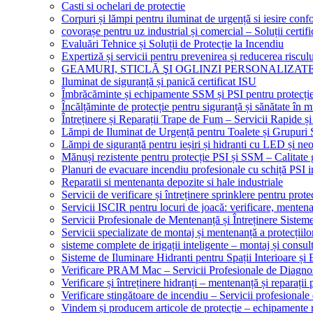
Casti si ochelari de protectie
Corpuri și lămpi pentru iluminat de urgență si iesire co
covorașe pentru uz industrial și comercial – Soluții certifi
Evaluări Tehnice și Soluții de Protecție la Incendiu
Expertiză și servicii pentru prevenirea și reducerea riscul
GEAMURI, STICLĂ ŞI OGLINZI PERSONALIZAT
Iluminat de siguranță și panică certificat ISU
Îmbrăcăminte și echipamente SSM și PSI pentru protecți
Încălțăminte de protecție pentru siguranță și sănătate î
Întreținere și Reparații Trape de Fum – Servicii Rapide și
Lămpi de Iluminat de Urgență pentru Toalete și Grupuri 
Lămpi de siguranță pentru ieșiri și hidranti cu LED și ne
Mănuși rezistente pentru protecție PSI și SSM – Calitate 
Planuri de evacuare incendiu profesionale cu schiță PSI i
Reparatii si mentenanta depozite si hale industriale
Servicii de verificare și întreținere sprinklere pentru protec
Servicii ISCIR pentru locuri de joacă: verificare, mentena
Servicii Profesionale de Mentenanță și Întreținere Sisteme
Servicii specializate de montaj și mentenanță a protecțiilo
sisteme complete de irigații inteligente – montaj și consul
Sisteme de Iluminare Hidranti pentru Spații Interioare și 
Verificare PRAM Mac – Servicii Profesionale de Diagnos
Verificare și întreținere hidranți – mentenanță și reparații
Verificare stingătoare de incendiu – Servicii profesional
Vindem și producem articole de protecție – echipamente r