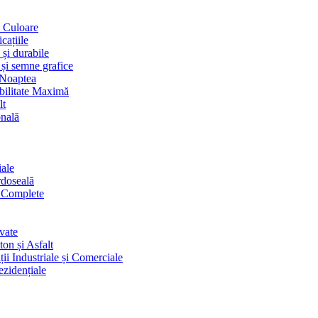
i Culoare
cațiile
 și durabile
 și semne grafice
 Noaptea
ibilitate Maximă
lt
onală
iale
rdoseală
i Complete
vate
on și Asfalt
ii Industriale și Comerciale
ezidențiale