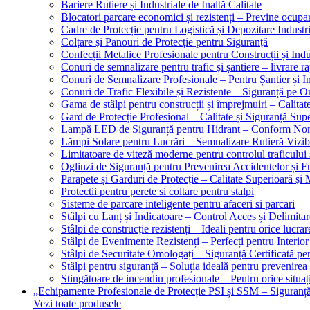
Bariere Rutiere și Industriale de Înaltă Calitate
Blocatori parcare economici și rezistenți – Previne ocupa
Cadre de Protecție pentru Logistică și Depozitare Industr
Colțare și Panouri de Protecție pentru Siguranță
Confecții Metalice Profesionale pentru Construcții și Indu
Conuri de semnalizare pentru trafic și șantiere – livrare r
Conuri de Semnalizare Profesionale – Pentru Șantier și In
Conuri de Trafic Flexibile și Rezistente – Siguranță pe 
Gama de stâlpi pentru construcții și împrejmuiri – Calitat
Gard de Protecție Profesional – Calitate și Siguranță Sup
Lampă LED de Siguranță pentru Hidrant – Conform No
Lămpi Solare pentru Lucrări – Semnalizare Rutieră Vizib
Limitatoare de viteză moderne pentru controlul traficului 
Oglinzi de Siguranță pentru Prevenirea Accidentelor și Fu
Parapete și Garduri de Protecție – Calitate Superioară și
Protectii pentru perete si coltare pentru stalpi
Sisteme de parcare inteligente pentru afaceri si parcari
Stâlpi cu Lanț și Indicatoare – Control Acces și Delimitar
Stâlpi de construcție rezistenți – Ideali pentru orice lucrar
Stâlpi de Evenimente Rezistenți – Perfecți pentru Interior 
Stâlpi de Securitate Omologați – Siguranță Certificată pe
Stâlpi pentru siguranță – Soluția ideală pentru prevenirea
Stingătoare de incendiu profesionale – Pentru orice situaț
„Echipamente Profesionale de Protecție PSI și SSM – Sigura
Vezi toate produsele