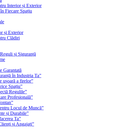
ă
ru Interior și Exterior
 în Fiecare Spațiu
ale
r și Exterior
tru Clădiri
Reguli și Siguranță
rme
te Garantată
ranță în Industria Ta”
e ușoară a firelor”
rice Spațiu”
pectă Regulile”
zare Profesională”
Montan”
pentru Locul de Muncă”
nte și Durabile”
facerea Ta”
ienți și Angajați”