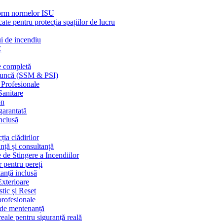
nform normelor ISU
cate pentru protecția spațiilor de lucru
ui de incendiu
E
e completă
n muncă (SSM & PSI)
 Profesionale
Sanitare
on
garantată
nclusă
ția clădirilor
nță și consultanță
 de Stingere a Incendiilor
r pentru pereți
tanță inclusă
Exterioare
tic și Reset
 profesionale
e de mentenanță
eale pentru siguranță reală