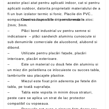
acestor placi atat pentru aplicatii indoor, cat si pentru
aplicatii outdoor, datorita proprietatii materialului de a
fi un bun izolator termic si fonic. Placile din PVC
– Grosimi disponibile in permanenta in stoc:
compact sunt vacuumabile si termoformabile.
2mm; 3mm.
– Plăci bond industrial uv pentru semne si
indicatoare – plăci sandwich aluminiu cunoscute si
sub denumirile comerciale de alucobond, alubond si
dibond.
– Utilizate pentru placări fațade, placări
interioare, placări exterioare.
– Este un material cu două fete din aluminiu si
un miez din polietilena ce inlocuieste cu succes tabla,
lambriurile sau placajele plastice.
– Miezul este fixat prin aderenta pe fetele din
tabla, pe toată suprafața.
– Tabla este vopsita in minim doua straturi,
peste care se aplica un strat de lac protector
compatibil cu vopseaua.
– Panourile pot avea o singura fata decor sau