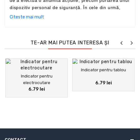
de a efectua o anumită acțiune, precum purtarea unui
dispozitiv personal de siguranță. În cele din urmă,
indicatoarele de urgență arată traseele de urmat și
Citeste mai mult
ieșirile de utilizat în caz de pericol și sunt recunoscute
prin forma lor pătrată cu pictogramă albă pe fond
verde.
TE-AR MAI PUTEA INTERESA ȘI
Indicator pentru tablou
Indicator pentru
electrocutare
6.79 lei
6.79 lei