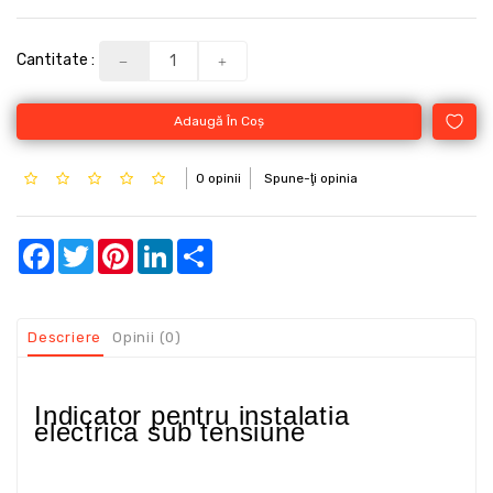
Cantitate :
Adaugă În Coş
0 opinii
Spune-ţi opinia
Facebook
Twitter
Pinterest
LinkedIn
Share
Descriere
Opinii (0)
Indicator pentru instalatia
electrica sub tensiune