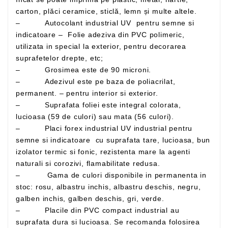
carton, plăci ceramice, sticlă, lemn și multe altele.
– Autocolant industrial UV pentru semne si
indicatoare – Folie adeziva din PVC polimeric,
utilizata in special la exterior, pentru decorarea
suprafetelor drepte, etc;
– Grosimea este de 90 microni.
– Adezivul este pe baza de poliacrilat,
permanent. – pentru interior si exterior.
– Suprafata foliei este integral colorata,
lucioasa (59 de culori) sau mata (56 culori).
– Placi forex industrial UV industrial pentru
semne si indicatoare cu suprafata tare, lucioasa, bun
izolator termic si fonic, rezistenta mare la agenti
naturali si corozivi, flamabilitate redusa.
– Gama de culori disponibile in permanenta in
stoc: rosu, albastru inchis, albastru deschis, negru,
galben inchis, galben deschis, gri, verde.
– Placile din PVC compact industrial au
suprafata dura si lucioasa. Se recomanda folosirea