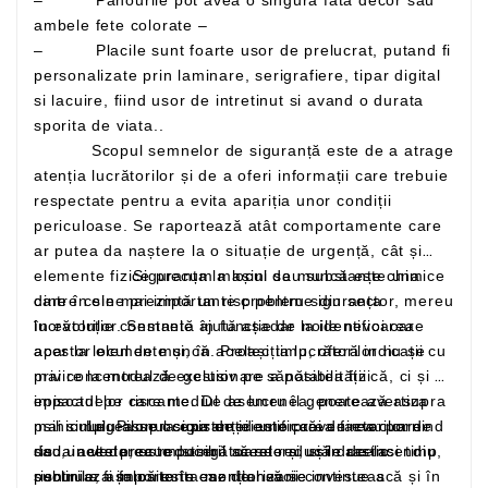
ambele fete colorate –
– Placile sunt foarte usor de prelucrat, putand fi
personalizate prin laminare, serigrafiere, tipar digital
si lacuire, fiind usor de intretinut si avand o durata
sporita de viata..
Scopul semnelor de siguranță este de a atrage
atenția lucrătorilor și de a oferi informații care trebuie
respectate pentru a evita apariția unor condiții
periculoase. Se raportează atât comportamente care
ar putea da naștere la o situație de urgență, cât și
elemente fizice precum mașini sau substanțe chimice
Siguranța la locul de muncă este una
care în sine prezintă un risc pentru siguranța
dintre cele mai importante probleme din sector, mereu
lucrătorilor. Semnele ajută așadar la identificarea
în evoluție constantă în funcție de noile nevoi care
acestor elemente și, în același timp, oferă indicații cu
apar la locul de muncă. Protecția lucrătorilor nu se
privire la modul de gestionare a posibilității
mai concentrează exclusiv pe sănătatea fizică, ci și pe
episoadelor riscante. De asemenea, poate avertiza
impactul pe care mediul de lucru îl generează asupra
mai simplu asupra existenței unor căi de evacuare
psihicului. Pilonul siguranței este prevenirea: pornind
Legea se ocupa de identificarea factorilor de
sau unelte precum stingătoarele și ușile de incendiu,
de la acesta, este posibil să se reducă drastic
risc, in vederea reducerii acestora, si in acelasi timp
riscurile, așa că este esențial să se investească și în
subliniaza importanta monitorizarii continue a
pentru a fi folosite în caz de nevoie.