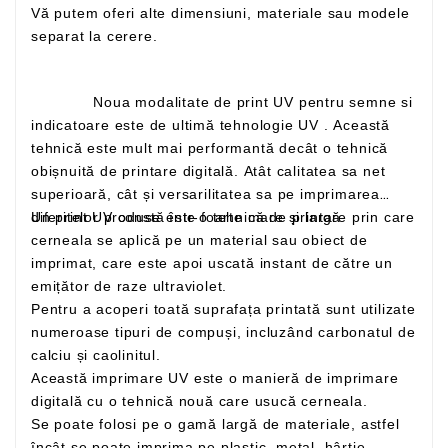
Vă putem oferi alte dimensiuni, materiale sau modele
separat la cerere.
Noua modalitate de print UV pentru semne si
indicatoare este de ultimă tehnologie UV . Această
tehnică este mult mai performantă decât o tehnică
obișnuită de printare digitală. Atât calitatea sa net
superioară, cât și versarilitatea sa pe imprimarea
Un print UV constă într-o tehnică de printare prin care
diferitelor produse este foarte mare și largă
cerneala se aplică pe un material sau obiect de
imprimat, care este apoi uscată instant de către un
emițător de raze ultraviolet.
Pentru a acoperi toată suprafața printată sunt utilizate
numeroase tipuri de compuși, incluzând carbonatul de
calciu și caolinitul.
Această imprimare UV este o manieră de imprimare
digitală cu o tehnică nouă care usucă cerneala.
Se poate folosi pe o gamă largă de materiale, astfel
încât se poate imprima pe plastic, metal, hârtie,