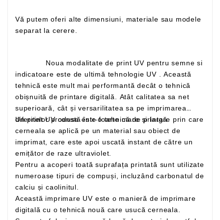
Vă putem oferi alte dimensiuni, materiale sau modele
separat la cerere.
Noua modalitate de print UV pentru semne si
indicatoare este de ultimă tehnologie UV . Această
tehnică este mult mai performantă decât o tehnică
obișnuită de printare digitală. Atât calitatea sa net
superioară, cât și versarilitatea sa pe imprimarea
Un print UV constă într-o tehnică de printare prin care
diferitelor produse este foarte mare și largă
cerneala se aplică pe un material sau obiect de
imprimat, care este apoi uscată instant de către un
emițător de raze ultraviolet.
Pentru a acoperi toată suprafața printată sunt utilizate
numeroase tipuri de compuși, incluzând carbonatul de
calciu și caolinitul.
Această imprimare UV este o manieră de imprimare
digitală cu o tehnică nouă care usucă cerneala.