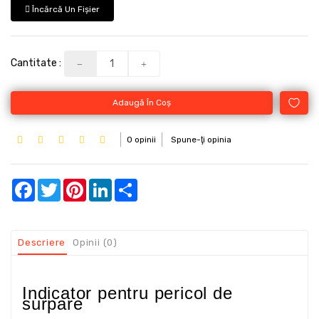
Încărcă Un Fişier
Cantitate :
Adaugă În Coş
0 opinii
Spune-ţi opinia
Facebook
Twitter
Pinterest
LinkedIn
Share
Descriere
Opinii (0)
Indicator pentru pericol de
surpare